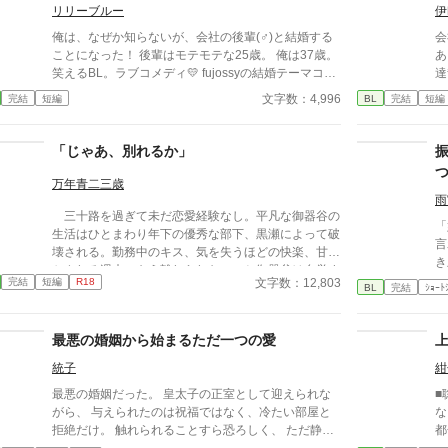
リリーブルー
伊
俺は、なぜか知らないが、会社の後輩(♂)と結婚する
会
ことになった！ 後輩はモテモテな25歳。 俺は37歳。
あ
笑えるBL。ラブコメディ💛 fujossyの結婚テーマコン
達
テスト応募作です。
い
文字数：4,996
完結
短編
BL
完結
短編
の
と
っ
「じゃあ、別れるか」
万年青二三歳
雨
三十路を過ぎて未だ恋愛経験なし。平凡な御器谷の
「
生活はひとまわり年下の優秀な部下、黒瀬によって破
言
壊される。勤務中のキス、気を失うほどの快楽、甘や
き
かされる週末。もう離れられない、と御器谷は自覚す
た
文字数：12,803
完結
短編
R18
るが、一時の怒りで「じゃあ、別れるか」と言ってし
BL
完結
ｼｮｰﾄ
いる
まう。自分を甘やかし、望むことしかしない部下は別
（
れを選ぶのだろうか。 期待の若手×中間管理職。年
ル
最悪の婚姻から始まるただ一つの愛
齢は一回り違い。年の差ラブ。 ケンカップル好き
へ捧げます。 ムーンライトノベルズより転載
統子
紺
（「多分、じゃない」より改題）。
最悪の婚姻だった。 皇太子の正室として迎えられな
■
がら、 与えられたのは祝福ではなく、冷たい部屋と
な
拒絶だけ。 触れられることすら恐ろしく、 ただ静か
都