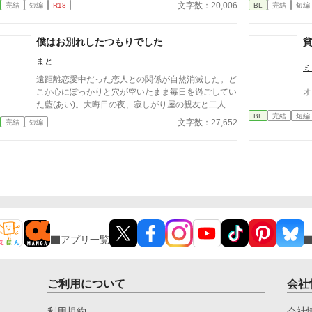
に時間が過ぎるのを待つしかなかった。 けれど——
い
文字数：20,006
完結
短編
R18
BL
完結
短編
差し出された手は、思っていたものとは違っていた。
本
無理に触れない。 急がない。 ただ、こちらの様子を
確かめるように、少しずつ距離を縮めてくる。 気づ
僕はお別れしたつもりでした
けば、隣に座ることが当たり前になり、 言葉を交わ
まと
す時間が、夜の習慣になっていた。 触れられるたび
ミ
に怖さは消え、 代わりに残るのは、離れがたい温も
遠距離恋愛中だった恋人との関係が自然消滅した。ど
り。 これは、最悪の婚姻から始まった関係が、 やが
こか心にぽっかりと穴が空いたまま毎日を過ごしてい
オ
て“ただ一人”へと変わっていく物語。 望まれなかった
た藍(あい)。大晦日の夜、寂しがり屋の親友と二人で
はずのはじまりが、 いつしか、何よりも大切なもの
BL
完結
短編
年越しを楽しむことになり、ハメを外して酔いつぶれ
文字数：27,652
完結
短編
になるまでの—— 静かで、優しい、溺れるような愛
てしまう。目が覚めたら「ここどこ」状態！！ 親友
の記録。
と仲良すぎな主人公と、別れたはずの恋人とのお話。
⚠️趣味で書いておりますので、誤字脱字のご報告や、
世界観に対する批判コメントはご遠慮します。そうい
ったコメントにはお返しできませんので宜しくお願い
します。
アプリ一覧
ご利用について
会社
利用規約
会社