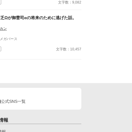
た。 ■注意*独自オメガバース設定。■『それは愛か
文字数：9,082
能か』と同じ世界設定です。関係は一切なし。
貧乏Ωが御曹司αの将来のために逃げた話。
カン
メガバース
文字数：10,457
公式SNS一覧
情報
情報