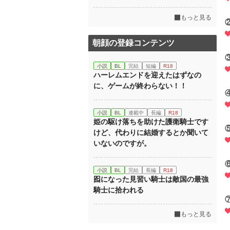
もっと見る
朝顔の登録コンテンツ
小説
BL
完結
短編
R18
ハーレムエンドを迎えたはずなの
に、ゲームが終わらない！！
小説
BL
連載中
長編
R18
姫の駆け落ちを助けた護衛騎士です
けど、代わりに結婚するとか聞いて
いないのですが。
小説
BL
完結
長編
R18
囮になった見習い騎士は敵国の最強
騎士に拾われる
もっと見る