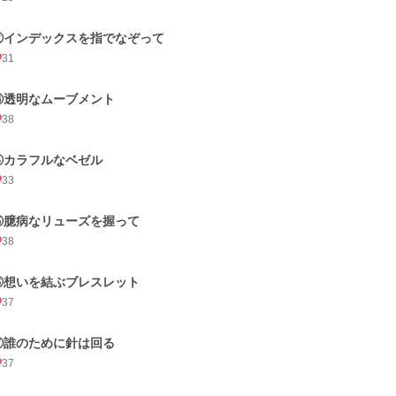
②インデックスを指でなぞって
31
③透明なムーブメント
38
④カラフルなベゼル
33
⑤臆病なリューズを握って
38
⑥想いを結ぶブレスレット
37
⑦誰のために針は回る
37