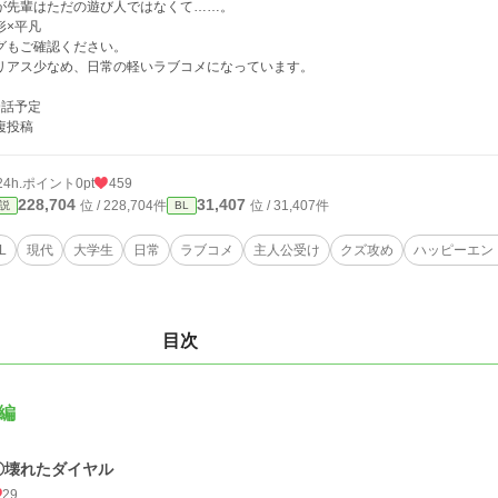
が先輩はただの遊び人ではなくて……。
形×平凡
グもご確認ください。
リアス少なめ、日常の軽いラブコメになっています。
9話予定
複投稿
24h.ポイント
0pt
459
228,704
31,407
位 / 228,704件
位 / 31,407件
説
BL
L
現代
大学生
日常
ラブコメ
主人公受け
クズ攻め
ハッピーエン
目次
編
①壊れたダイヤル
29