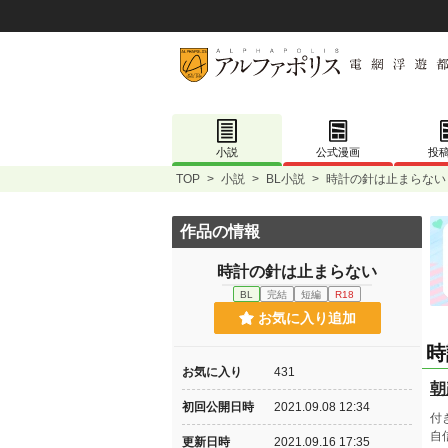
小説
公式漫画
投
TOP
>
小説
>
BL小説
>
時計の針は止まらない
作品の情報
時計の針は止まらない
BL
完結
短編
R18
お気に入り追加
時
お気に入り
431
朝
初回公開日時
2021.09.08 12:34
付
自
更新日時
2021.09.16 17:35