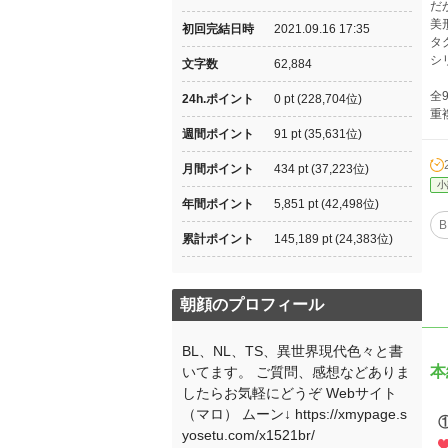
だ
美
初回完結日時
2021.09.16 17:35
タ
シ
文字数
62,884
全
24h.ポイント
0 pt (228,704位)
重
週間ポイント
91 pt (35,631位)
月間ポイント
434 pt (37,223位)
小
年間ポイント
5,851 pt (42,498位)
B
累計ポイント
145,189 pt (24,383位)
朝顔のプロフィール
BL、NL、TS、異世界現代色々と書
本
いてます。 ご質問、感想などありま
したらお気軽にどうぞ Webサイト
（マロ） ムーン↓ https://xmypage.s
yosetu.com/x1521br/