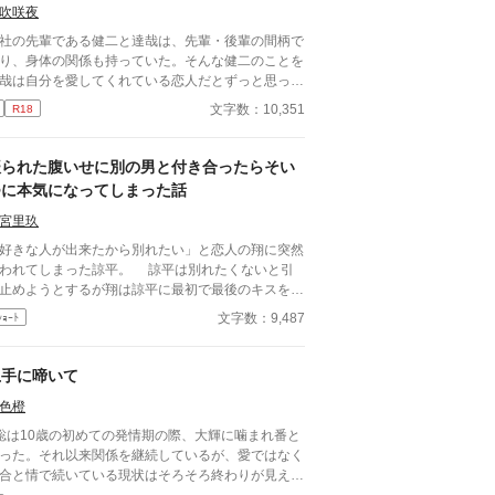
吹咲夜
社の先輩である健二と達哉は、先輩・後輩の間柄で
り、身体の関係も持っていた。そんな健二のことを
哉は自分を愛してくれている恋人だとずっと思って
た。 しかし健二との関係は身体だけで、それ以上
文字数：10,351
R18
ことはない。疑問に思っていた日、健二が結婚した
朝礼で報告が。健二は達哉のことを愛してはいなか
たのか？
振られた腹いせに別の男と付き合ったらそい
つに本気になってしまった話
宮里玖
好きな人が出来たから別れたい」と恋人の翔に突然
われてしまった諒平。 諒平は別れたくないと引
止めようとするが翔は諒平に最初で最後のキスをし
後、去ってしまった。 実は翔には諒平に隠して
文字数：9,487
ｼｮｰﾄ
事実があり——。 諒平（20）攻め。大学生。 翔
20） 受け。大学生。 慶介（21）翔と同じサーク
の友人。
上手に啼いて
色橙
聡は10歳の初めての発情期の際、大輝に噛まれ番と
った。それ以来関係を継続しているが、愛ではなく
合と情で続いている現状はそろそろ終わりが見えて