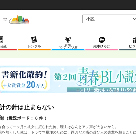
Web
稿漫画
レンタル
絵本ひろば
ビジ
コンテンツ大賞
計の針は止まらない
顔
（近況ボード：
8 件
）
き合って一ヶ月の彼女に振られた俺。理由はなんとアノ声が大きいから。
信を無くした俺は、トラウマ脱却のために、両刀だと噂の遊び人の先輩を頼ること