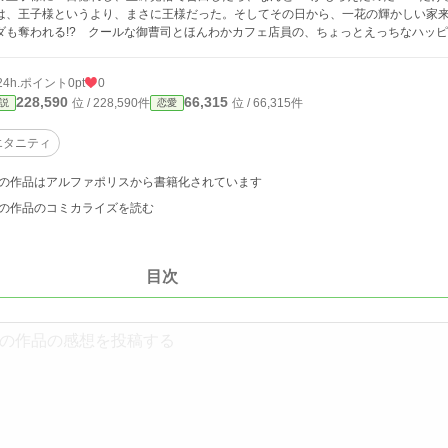
は、王子様というより、まさに王様だった。そしてその日から、一花の輝かしい家来
ダも奪われる!? クールな御曹司とほんわかカフェ店員の、ちょっとえっちなハッ
24h.ポイント
0pt
0
228,590
66,315
位 / 228,590件
位 / 66,315件
説
恋愛
エタニティ
の作品はアルファポリスから書籍化されています
の作品のコミカライズを読む
目次