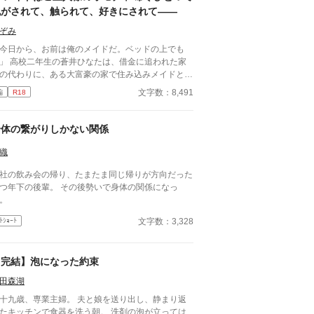
脱がされて、触られて、好きにされて――
ぞみ
今日から、お前は俺のメイドだ。ベッドの上でも
ひなたは、借金に追われた家
の代わりに、ある大富豪の家で住み込みメイドとし
働くことに。 そこは、まるでおとぎ話に出てきそ
文字数：8,491
編
R18
な大きな洋館。 でも、そこで待っていたのは、同
高校に通うちょっと有名な男の子――完璧だけど性
が超ドSな御曹司、天城 蓮だった。 昼間は生徒会
身体の繋がりしかない関係
、夜は…ご主人様？ しかも、彼の命令はちょっと
ゃない。 「掃除だけじゃダメだろ？ ご主人
織
の癒しも、メイドの大事な仕事だろ？」 手を握ら
社の飲み会の帰り、たまたま同じ帰りが方向だった
るたび、耳元で囁かれるたび、心臓がバクバクす
つ年下の後輩。 その後勢いで身体の関係になっ
。 なのに、ひなたの体はどんどん反応してしまっ
。
…。 怒ったり照れたりしながらも、次第に蓮に惹
れていくひなた。 だけど、彼にはまだ知られてい
文字数：3,328
ﾄｼｮｰﾄ
秘密があって―― 「…ほんとは、ずっと前か
」 ただのメイドなんかじゃ終わりたくな
。 恋と欲望が交差する、ちょっぴり危険な主従ラ
【完結】泡になった約束
ストーリー。
田森湖
十九歳、専業主婦。 夫と娘を送り出し、静まり返
たキッチンで食器を洗う朝。 洗剤の泡が立っては