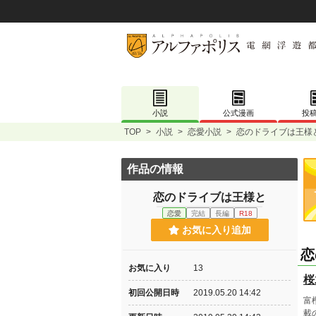
小説
公式漫画
投
TOP
>
小説
>
恋愛小説
>
恋のドライブは王様
作品の情報
恋のドライブは王様と
恋愛
完結
長編
R18
お気に入り追加
恋
お気に入り
13
桜
初回公開日時
2019.05.20 14:42
富
載