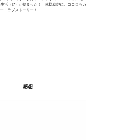
生活（!?）が始まった！ 俺様総帥に、ココロもカ
ピー・ラブストーリー！
感想