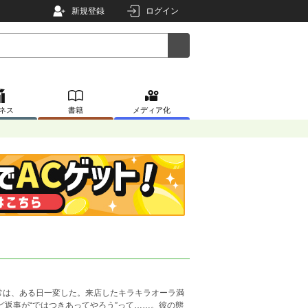
新規登録
ログイン
ネス
書籍
メディア化
常は、ある日一変した。来店したキラキラオーラ満
返事が“ではつきあってやろう”って……。彼の態