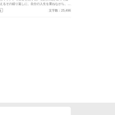
えるその繰り返しに、自分の人生を重ねながら、彼
は「ごく普通」の日常を受け入れている。 愛がな
文字数：25,496
編
わけではない。けれど、満たされているとも言い切
ない。 そんな午前中、何気なく出かけたスーパー
、背後から名前を呼ばれる。 振り返った先にいた
は、かつて確かに愛した男――元恋人・佐々木拓
。 平穏だったはずの毎日に、静かな波紋が広がり
める。