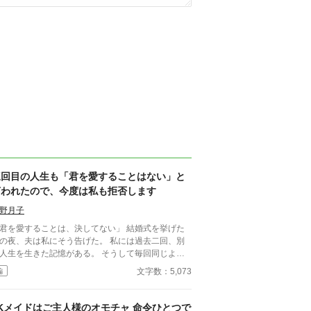
三回目の人生も「君を愛することはない」と
言われたので、今度は私も拒否します
野月子
君を愛することは、決してない」 結婚式を挙げた
の夜、夫は私にそう告げた。 私には過去二回、別
人生を生きた記憶がある。 そうして毎回同じよう
れてきた。 逃げた一回目、我慢した二回目。
文字数：5,073
編
ずれも上手くいかなかった。 だから今回は。
JKメイドはご主人様のオモチャ 命令ひとつで