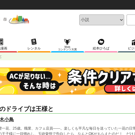
Web
稿漫画
レンタル
絵本ひろば
ビジ
コンテンツ大賞
と
のドライブは王様と
木小鳥
樫一花、25歳。職業、カフェ店員――。楽しくも平凡な毎日を送っていた一花の日
の王子様に一目惚れし、玉砕覚悟で告白したら、なんとOKがもらえたのだ！ だけど