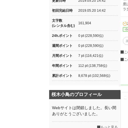
更新日時
2019.05.20 14:42
度
ラ
初回完結日時
2019.05.20 14:42
文字数
161,904
(レンタル含む)
小
24h.ポイント
0 pt (228,590位)
週間ポイント
0 pt (228,590位)
こ
月間ポイント
7 pt (116,421位)
こ
年間ポイント
112 pt (138,758位)
累計ポイント
8,678 pt (102,568位)
桜木小鳥のプロフィール
Webサイトは閉鎖しました。長い間
ありがとうございました。
もっと見る