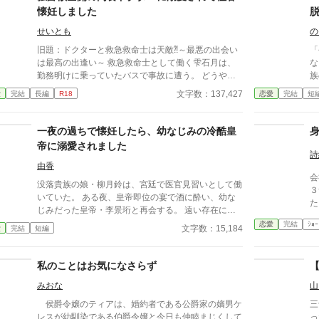
んて私のちっぽけなプライドのせいで、その一線は越
懐妊しました
えられなかった。 でも、あれから変わった私な
ら……。 ****** 2021/05/29 公開 ****** 表紙 いも
せいとも
の
こは妹pixivID:11163077
旧題：ドクターと救急救命士は天敵⁈～最悪の出会い
「
は最高の出逢い～ 救急救命士として働く雫石月は、
な」 高校二年生の蒼井
勤務明けに乗っていたバスで事故に遭う。 どうや
族
ら、バスの運転手が体調不良になったようだ。 乗客
て
文字数：137,427
愛
完結
長編
R18
恋愛
完結
短
にAEDを探してきてもらうように頼み、救助活動をし
う
ているとボサボサ頭のマスク姿の男がAEDを持ってバ
じ
スに乗り込んできた。 受け取ろうとすると邪魔だと
格
一夜の過ちで懐妊したら、幼なじみの冷酷皇
言われる。 そして、月のことを『チビ団子』と呼ん
長
帝に溺愛されました
だのだ。 医療従事者と思われるボサボサマスク男は
普通じ
詩
運転手の処置をして、月が文句を言う間もなく、救急
様
由香
会
車に同乗して去ってしまった。 最悪の出会いをし、
れ
没落貴族の娘・柳月鈴は、宮廷で医官見習いとして働
３
二度と会いたくない相手の正体は⁇ 作品はフィクショ
る
いていた。 ある夜、皇帝即位の宴で酒に酔い、幼な
た
ンです。 本来の仕事内容とは異なる描写があると思
て
じみだった皇帝・李景珩と再会する。 遠い存在にな
います。
か
ったはずの彼。 けれど、その夜をきっかけに月鈴の
恋愛
完結
ｼｮｰ
文字数：15,184
愛
完結
短編
ない
運命は大きく動き出す。 冷酷と恐れられる皇帝が、
ら、私…
なぜか彼女だけには甘すぎて――。
い
私のことはお気になさらず
ブ
みおな
山
侯爵令嬢のティアは、婚約者である公爵家の嫡男ケ
三
レスが幼馴染である伯爵令嬢と今日も仲睦まじくして
っ