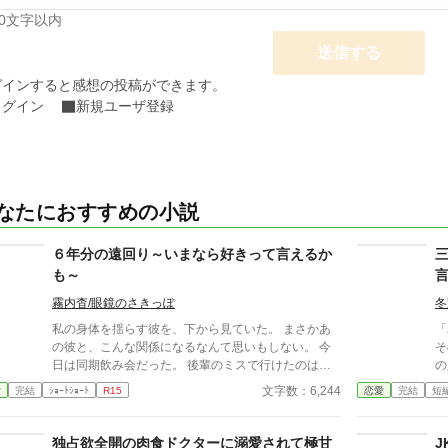
00文字以内
送信する
グインすると感想の投稿ができます。
ログイン
新規ユーザ登録
なたにおすすめの小説
６年分の遠回り～いまなら好きって言えるか
も～
霧内杳/眼鏡のさきっぽ
冬
私の身体を揺らす彼を、下から見ていた。 まさかあ
「
の彼と、こんな関係になるなんて思いもしない。 今
そ
日は同期飲み会だった。 後輩のミスで行けたのは本
の
当に最後。 飲み足りないという私に彼は付き合って
に言わ
文字数：6,244
愛
完結
ｼｮｰﾄｼｮｰﾄ
R15
恋愛
完結
短
くれた。 彼とは入社当時、部署は違ったが同じ仕事
い
に携わっていた。 きっとあの頃のわたしは、彼が好
きだったんだと思う。 けれど仕事で負けたくないな
独占欲全開の肉食ドクターに溺愛されて極甘