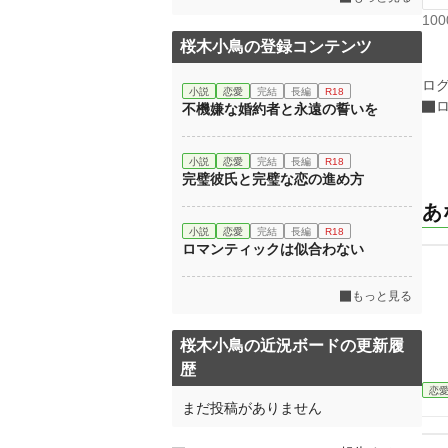
10
桜木小鳥の登録コンテンツ
ロ
小説
恋愛
完結
長編
R18
不機嫌な婚約者と永遠の誓いを
小説
恋愛
完結
長編
R18
完璧彼氏と完璧な恋の進め方
あ
小説
恋愛
完結
長編
R18
ロマンティックは似合わない
もっと見る
桜木小鳥の近況ボードの更新履
歴
恋
まだ投稿がありません