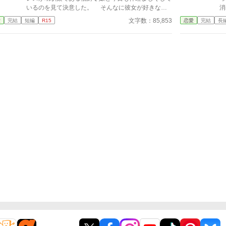
いるのを見て決意した。 そんなに彼女が好きなの
消
なら、お二人が婚約すればよろしいのよ。 私のこ
女
文字数：85,853
愛
完結
短編
R15
恋愛
完結
長
とはお気になさらず。
い
れ
で
の
也
始