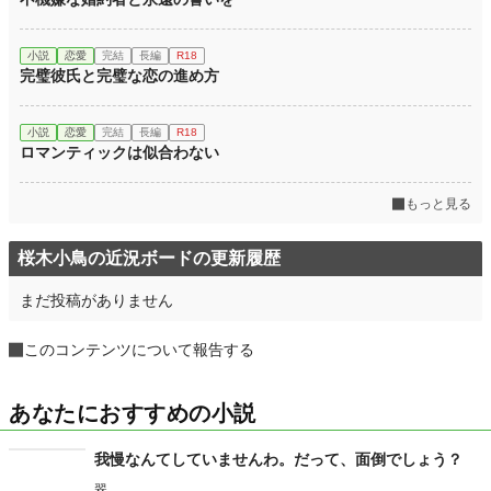
小説
恋愛
完結
長編
R18
完璧彼氏と完璧な恋の進め方
小説
恋愛
完結
長編
R18
ロマンティックは似合わない
もっと見る
桜木小鳥の近況ボードの更新履歴
まだ投稿がありません
このコンテンツについて報告する
あなたにおすすめの小説
我慢なんてしていませんわ。だって、面倒でしょう？
翠