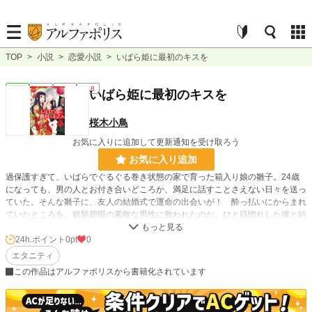
TOP
>
小説
>
恋愛小説
>
いばら姫に最初のキスを
恋愛
完結
長編
R18
いばら姫に最初のキスを
桜木小鳥
お気に入りに追加して更新通知を受け取ろう
お気に入り追加
過保護すぎて、いばらでぐるぐる巻き状態の家で育った箱入り娘の雛子。24歳
になっても、男の人とお付き合いどころか、満足に話すことさえない日々を送っ
ていた。そんな雛子に、友人の結婚式で運命の出会いが！ 酔っ払いにからまれ
ていたところを、銀髪碧眼の素敵な男性に救われたのだ。ひと目惚れした彼と結
ばれるべく、雛子は大奮闘を開始。けれど、その頑張りはおかしな方を向いてい
て……!? 呉服店のお嬢様と元軍人の、とってもキュートなラブストーリー！
24h.ポイント
0pt
0
エタニティ
小説
228,744 位 / 228,744 件
この作品はアルファポリスから書籍化されています
恋愛
66,363 位 / 66,363 件