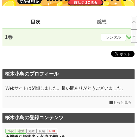
お気に入り
20
24h.ポイント
0 pt
目次
感想
文字数(レンタル含む)
155,724
更新日時
2019.05.20 14:40
1巻
レンタル
初回公開日時
2019.05.20 14:40
初回完結日時
2019.05.20 14:40
週間ポイント
0 pt (228,744 位)
桜木小鳥のプロフィール
月間ポイント
0 pt (228,744 位)
Webサイトは閉鎖しました。長い間ありがとうございました。
年間ポイント
119 pt (137,907 位)
累計ポイント
12,811 pt (87,123 位)
もっと見る
桜木小鳥の登録コンテンツ
小説
恋愛
完結
長編
R18
不機嫌な婚約者と永遠の誓いを