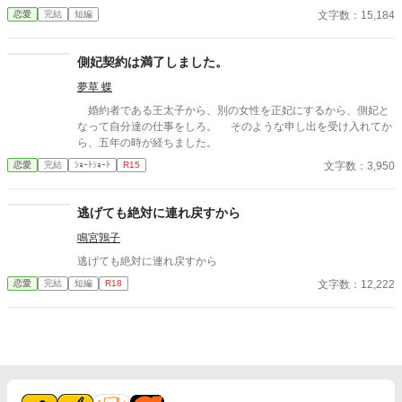
かけに月鈴の運命は大きく動き出す。 冷酷と恐れられる皇帝が、
文字数：15,184
恋愛
完結
短編
なぜか彼女だけには甘すぎて――。
側妃契約は満了しました。
夢草 蝶
婚約者である王太子から、別の女性を正妃にするから、側妃と
なって自分達の仕事をしろ。 そのような申し出を受け入れてか
ら、五年の時が経ちました。
文字数：3,950
恋愛
完結
ｼｮｰﾄｼｮｰﾄ
R15
逃げても絶対に連れ戻すから
鳴宮鶉子
逃げても絶対に連れ戻すから
文字数：12,222
恋愛
完結
短編
R18