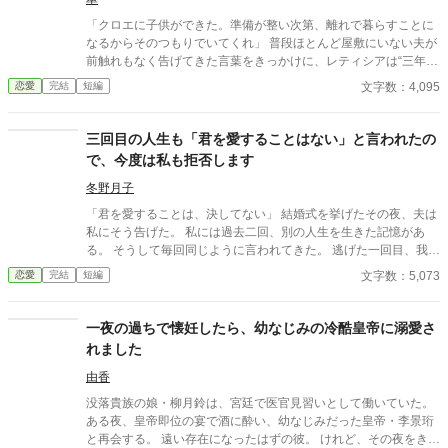
「クロエに子供ができた。準備が整い次第、離れで暮らすことに
なるからそのつもりでいてくれ」 普段ほとんど屋敷にいない夫が
前触れもなく告げてきた言葉をきっかけに、レティシアは“三年
間”の契約を終わらせることにした。 赤の他人を屋敷に迎えるこ
文字数：4,095
恋愛
完結
短編
とはしない。 不要なものに感情を砕く理由などない。 「だって、
面倒でしょう？」 不誠実な夫も、無意味な結婚も、 この際すべて
切り捨ててしまいましょう。
三回目の人生も「君を愛することはない」と言われたの
で、今度は私も拒否します
冬野月子
「君を愛することは、決してない」 結婚式を挙げたその夜、夫は
私にそう告げた。 私には過去二回、別の人生を生きた記憶があ
る。 そうして毎回同じように言われてきた。 逃げた一回目、我慢
した二回目。いずれも上手くいかなかった。 だから今回は。
文字数：5,073
恋愛
完結
短編
一夜の過ちで懐妊したら、幼なじみの冷酷皇帝に溺愛さ
れました
由香
没落貴族の娘・柳月鈴は、宮廷で医官見習いとして働いていた。
ある夜、皇帝即位の宴で酒に酔い、幼なじみだった皇帝・李景珩
と再会する。 遠い存在になったはずの彼。 けれど、その夜をきっ