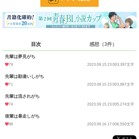
お気に入り
176
24h.ポイント
0 pt
文字数
19,208
更新日時
2023.09.16 17:00
目次
感想（3件）
初回公開日時
2023.09.15 23:00
先輩は夢見がち
初回完結日時
2023.09.16 17:00
79
2023.09.15 23:00
3,397文字
週間ポイント
63 pt (41,753 位)
先輩は勘違いしがち
月間ポイント
224 pt (49,330 位)
71
2023.09.15 23:00
3,987文字
年間ポイント
6,253 pt (41,041 位)
先輩は流されがち
累計ポイント
68,604 pt (37,548 位)
74
2023.09.15 23:00
5,274文字
後輩は暴走しがち
98
2023.09.16 17:00
6,550文字