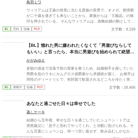
鳥羽ミワ
ウィリアムは王族の傍系に当たる貴族の長男で、オメガ。発情期
が二十歳を過ぎても来ないことから、家族からは「欠陥品」の烙
印を押されている。 そんなウィリアムは、政略結婚の駒として国
内の有力貴族へ嫁ぐことが決まっていた。しかしその予定が一転
文字数：9,189
BL
完結
短編
R18
し、幼馴染で王弟であるセドリックとの結婚が決まる。 あれよあ
れよと結婚式当日になり、戸惑いながらも結婚を誓うウィリアム
に、セドリックは優しいキスをして……。 そして迎えた初夜。わ
【BL】惚れた男に嫌われたくなくて「男遊びならして
けもわからず悲しくなって泣くウィリアムを、セドリックはたく
もいい」と言ったら、本当に男遊びを始められて絶望し
ましい力で抱きしめる。 「お前がずっと、好きだ」 甘い言葉に、
ている侯爵令息の話
これまで熱を知らなかったウィリアムの身体が潤み、火照りはじ
かがみゆえ
める。 ※ムーンライトノベルズ、アルファポリス、pixivへ掲載し
多額の借金で没落寸前の実家を救うため、結婚相手を探していた
ています
男爵令息のラキにカムグロス侯爵家から求婚状が届く。 お相手は
同性のディートリヒで、初対面で歓迎されるどころか冷たく突き
放されてしまう。 『必要最低限関わるな』 『愛人を作るな』
文字数：26,466
BL
連載中
短編
R15
『男遊びならしてもいい』 ディートリヒから実家の借金を完済す
る条件を言われたラキは、学園で令息たちとの交流を満喫中。 褒
め上手なラキの周りには可愛い令息が集まり、推し活状態に。 一
あなたと過ごせた日々は幸せでした
方、ディートリヒだけが嫉妬で胃を痛める日々。 ラキへの恋心を
蒸しケーキ
隠し続けた不器用侯爵令息に、幸せな未来は訪れるのか？ .
結婚から五年後、幸せな日々を過ごしていたシューン・トアは、
突然義父に「息子と別れてやってくれ」と冷酷に告げられる。そ
んな言葉にシューンは、何一つ言い返せず、飲み込むしかなかっ
た。そして、夫であるアインス・キールに離婚を切り出すが、ア