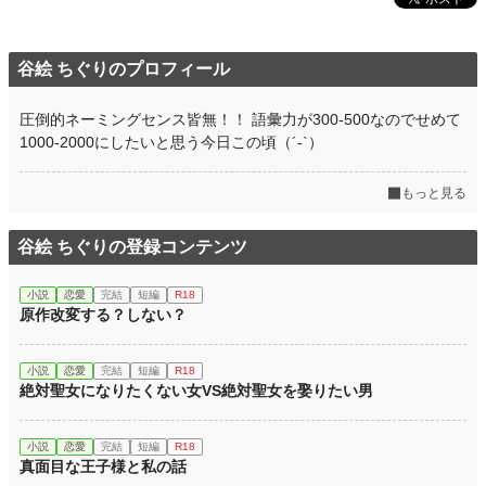
谷絵 ちぐりのプロフィール
圧倒的ネーミングセンス皆無！！ 語彙力が300-500なのでせめて
1000-2000にしたいと思う今日この頃（´-`）
もっと見る
谷絵 ちぐりの登録コンテンツ
小説
恋愛
完結
短編
R18
原作改変する？しない？
小説
恋愛
完結
短編
R18
絶対聖女になりたくない女VS絶対聖女を娶りたい男
小説
恋愛
完結
短編
R18
真面目な王子様と私の話