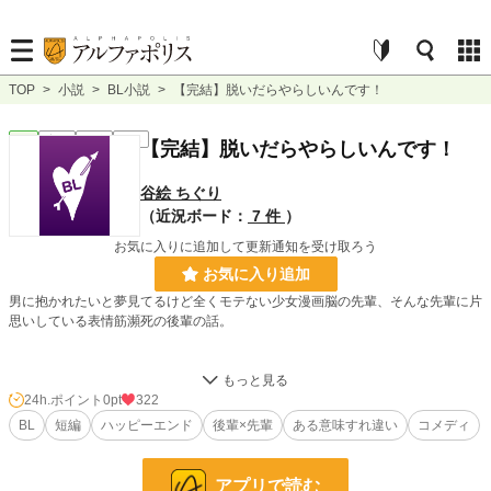
TOP
>
小説
>
BL小説
>
【完結】脱いだらやらしいんです！
BL
完結
短編
R18
【完結】脱いだらやらしいんです！
谷絵 ちぐり
（近況ボード：
7 件
）
お気に入りに追加して更新通知を受け取ろう
お気に入り追加
男に抱かれたいと夢見てるけど全くモテない少女漫画脳の先輩、そんな先輩に片
思いしている表情筋瀕死の後輩の話。
24h.ポイント
0pt
322
BL
短編
ハッピーエンド
後輩×先輩
ある意味すれ違い
コメディ
小説
228,588 位 / 228,588 件
BL
31,386 位 / 31,386 件
アプリで読む