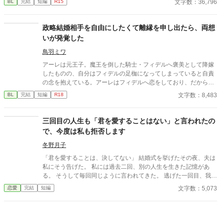
文字数：36,796
BL
完結
短編
R15
インスがそう簡単にシューンを手離す訳もなく......。
政略結婚相手を自由にしたくて離縁を申し出たら、両想
いが発覚した
鳥羽ミワ
アーレは元王子。魔王を倒した騎士・フィデルへ褒美として降嫁
したものの、自分はフィデルの足枷になってしまっていると自責
の念を抱えている。アーレはフィデルへ恋をしており、だからこ
そこの形だけの政略結婚が心苦しかった。 そんな中アーレは魔王
文字数：8,483
BL
完結
短編
R18
討伐記念のパレードで、フィデルが男を押し付けられてかわいそ
うだとぼやく声を耳にしてしまう。 いよいよ自責の念に堪えかね
て離縁を申し出ると、フィデルはなぜか離縁を拒む。 「やっとあ
三回目の人生も「君を愛することはない」と言われたの
なたの夫になれたのに、どうしてこの立場を手放さなければなら
で、今度は私も拒否します
ない」 圧倒的両片思い！ お互いの気持ちをさらけだした二人は
身を寄せ合い、見つめ合う。 夜、二人きりの寝室、何も起きない
冬野月子
はずもなく……。 数年越しの初夜が、今はじまる。 ※pixiv、ア
「君を愛することは、決してない」 結婚式を挙げたその夜、夫は
ルファポリス、ムーンライトノベルズに掲載
私にそう告げた。 私には過去二回、別の人生を生きた記憶があ
る。 そうして毎回同じように言われてきた。 逃げた一回目、我慢
した二回目。いずれも上手くいかなかった。 だから今回は。
文字数：5,073
恋愛
完結
短編