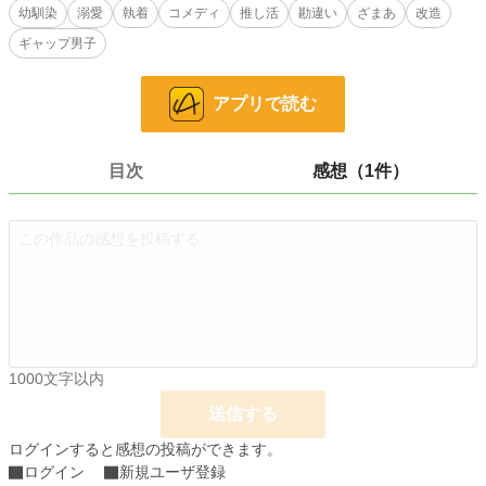
幼馴染
溺愛
執着
コメディ
推し活
勘違い
ざまあ
改造
決意した彼女は、ボサボサ頭で無精髭のダサ男・アルフレッドを、最高にモテる
ギャップ男子
男へと作り変える『幼馴染改造プロデュース』を開始する。 清潔感を叩き込
み、髪を切り、最高に似合う服を選び、手作り弁当で胃袋を掴む。 全ては彼
に、私以外の素敵な花嫁を見つけてもらうため……だったのに。
アプリで読む
「クラウディア、約束だよ。優勝したら、俺に花をくれるって」
騎士交流試合で覚醒した幼馴染が、国中の前で仕掛けた「とんでもない罠」と
目次
感想（1件）
は！？ 天然プロデューサー令嬢と、彼女に一途すぎる最強騎士の、勘違いから
始まる逆転溺愛ラブコメ！
小説
38,437 位 / 228,874 件
恋愛
16,707 位 / 66,381 件
お気に入り
64
24h.ポイント
7 pt
1000文字以内
文字数
11,788
送信する
更新日時
2026.02.04 19:00
ログインすると感想の投稿ができます。
ログイン
新規ユーザ登録
初回公開日時
2026.02.02 19:00