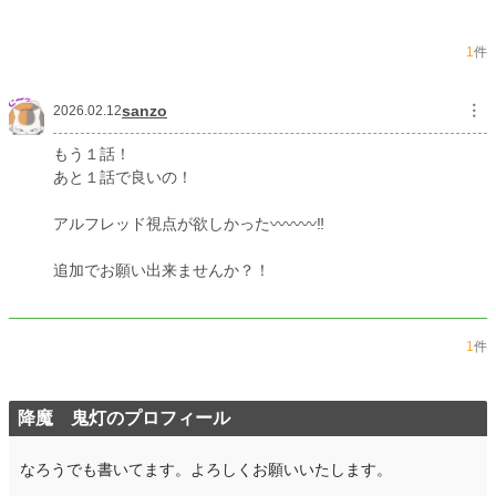
初回完結日時
2026.02.04 20:35
1
件
週間ポイント
168 pt (27,113 位)
月間ポイント
777 pt (27,768 位)
sanzo
︙
2026.02.12
年間ポイント
12,440 pt (27,451 位)
もう１話！
あと１話で良いの！
累計ポイント
12,531 pt (88,032 位)
アルフレッド視点が欲しかった〰️〰️〰️‼️
追加でお願い出来ませんか？！
1
件
降魔 鬼灯のプロフィール
なろうでも書いてます。よろしくお願いいたします。