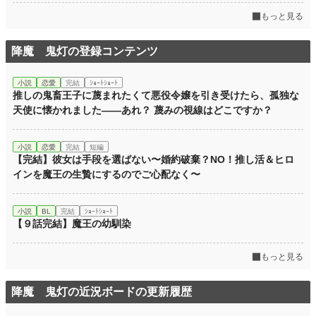
もっと見る
降魔 鬼灯の登録コンテンツ
小説
恋愛
完結
ｼｮｰﾄｼｮｰﾄ
推しの鬼畜王子に蔑まれたくて悪役令嬢を引き受けたら、孤独な
天使に懐かれました――あれ？ 蔑みの視線はどこですか？
小説
恋愛
完結
短編
【完結】彼女は手段を選ばない〜婚約破棄？NO！推し活＆ヒロ
インを魔王の生贄にするのでご心配なく〜
小説
BL
完結
ｼｮｰﾄｼｮｰﾄ
【９話完結】魔王の幼馴染
もっと見る
降魔 鬼灯の近況ボードの更新履歴