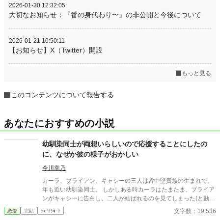
2026-01-30 12:32:05
大切なお知らせ：『番の身代わり〜』の非公開と今後について
2026-01-21 10:50:11
【お知らせ】X（Twitter）開設
もっと見る
このコンテンツについて報告する
あなたにおすすめの小説
幼馴染同士が両想いらしいので応援することにしたの
に、なぜか彼の様子がおかしい
今川幸乃
カーラ、ブライアン、キャシーの三人は皆中堅貴族の生まれで、
年も近い幼馴染同士。 しかしある時カーラはたまたま、ブライア
ンがキャシーに告白し、二人が結ばれるのを見てしまった(と勘違
いした)。 そのためカーラは自分は一歩引いて二人の仲を応援し
文字数：19,536
恋愛
完結
ｼｮｰﾄｼｮｰﾄ
ようと決意する。 が、せっかくカーラが応援しているのになぜか