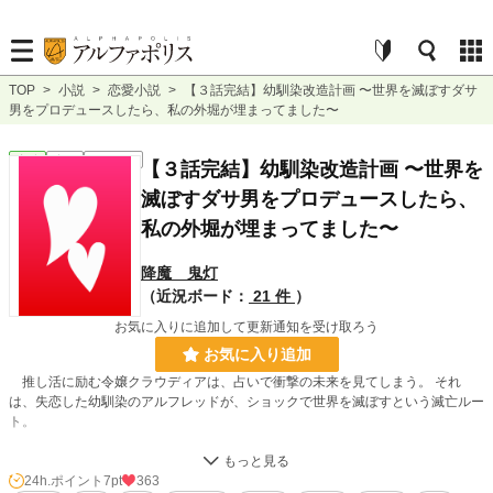
TOP
>
小説
>
恋愛小説
>
【３話完結】幼馴染改造計画 〜世界を滅ぼすダサ
男をプロデュースしたら、私の外堀が埋まってました〜
恋愛
完結
ｼｮｰﾄｼｮｰﾄ
【３話完結】幼馴染改造計画 〜世界を
滅ぼすダサ男をプロデュースしたら、
私の外堀が埋まってました〜
降魔 鬼灯
（近況ボード：
21 件
）
お気に入りに追加して更新通知を受け取ろう
お気に入り追加
推し活に励む令嬢クラウディアは、占いで衝撃の未来を見てしまう。 それ
は、失恋した幼馴染のアルフレッドが、ショックで世界を滅ぼすという滅亡ルー
ト。
「私への婚約破棄はいいとして、アルフレッドが闇落ちするのは絶対に阻止しな
きゃ！」
24h.ポイント
7pt
363