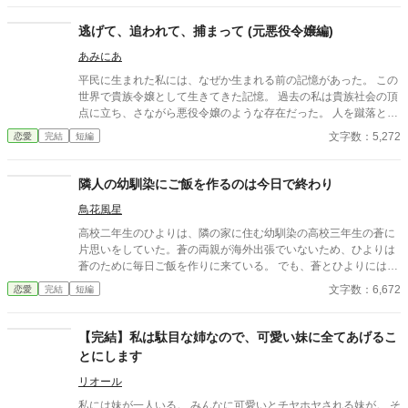
ブライアンの様子がおかしくて…… ※短め、軽め
逃げて、追われて、捕まって (元悪役令嬢編)
あみにあ
平民に生まれた私には、なぜか生まれる前の記憶があった。 この
世界で貴族令嬢として生きてきた記憶。 過去の私は貴族社会の頂
点に立ち、さながら悪役令嬢のような存在だった。 人を蹴落と
し、気に食わない女を断罪し、今思えばひどい令嬢だったと思う
文字数：5,272
恋愛
完結
短編
わ。 だから今度は平民としての幸せをつかみたい、そう願ってい
たはずなのに、一体全体どうしてこんな事になってしまたのかし
ら……。 ＊＊＊＊＊ご報告＊＊＊＊ 「逃げて、追われて、捕まっ
隣人の幼馴染にご飯を作るのは今日で終わり
て」連載版については、2020年 1月28日 レジーナブックス 様
鳥花風星
より書籍化しております。 **************** サクサクと読める、50
00字程度の短編を書いてみました！ なろうでも同じ話を投稿して
高校二年生のひよりは、隣の家に住む幼馴染の高校三年生の蒼に
おります。
片思いをしていた。蒼の両親が海外出張でいないため、ひよりは
蒼のために毎日ご飯を作りに来ている。 でも、蒼とひよりにはも
う一人、みさ姉という大学生の幼馴染がいた。蒼が好きなのはみ
文字数：6,672
恋愛
完結
短編
さ姉だと思い、身を引くためにひよりはもうご飯を作りにこない
と伝えるが……。
【完結】私は駄目な姉なので、可愛い妹に全てあげるこ
とにします
リオール
私には妹が一人いる。 みんなに可愛いとチヤホヤされる妹が。 そ