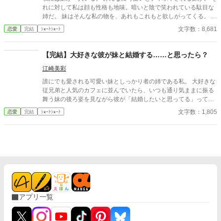
れに対して私は顔も性格も地味。暗いと陰で笑われている駄目な
姉だ。 妹はそんな私の物を、あれもこれもと欲しがってくる。 い
いよ、私の物でいいのならあげる、全部あげる。 ──ついでにア
文字数：8,681
恋愛
完結
ｼｮｰﾄｼｮｰﾄ
レもあげるわね。 ===== ※ギャグはありません ※全6話
【完結】大好きな彼が妹と結婚する……と思ったら？
江崎美彩
誰にでも愛される可愛い妹としっかり者の姉である私。 大好きな
従兄弟と人気のカフェに並んでいたら、いつも通り気ままに振る
舞う妹の後ろ姿を見ながら彼が「結婚したいと思ってる」って呟
いて…… さっくり読める短編です。 異世界もののつもりで書いて
文字数：1,805
恋愛
完結
ｼｮｰﾄｼｮｰﾄ
ますが、あまり異世界感はありません。
アプリ一覧