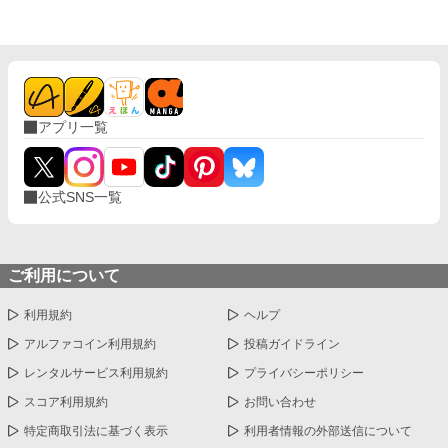
り前になり、 言葉を交わす時間が、夜の習慣になっていた。 触れ
られるたびに怖さは消え、 代わりに残るのは、離れがたい温も
り。 これは、最悪の婚姻から始まった関係が、 やがて“ただ一
人”へと変わっていく物語。 望まれなかったはずのはじまりが、
いつしか、何よりも大切なものになるまでの—— 静かで、優し
い、溺れるような愛の記録。
アプリ一覧
公式SNS一覧
ご利用について
利用規約
ヘルプ
アルファコイン利用規約
投稿ガイドライン
レンタルサービス利用規約
プライバシーポリシー
スコア利用規約
お問い合わせ
特定商取引法に基づく表示
利用者情報の外部送信について