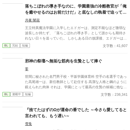
落ちこぼれの導き手なのに、学園最強の冷酷教官が「俺
を癒やせるのはお前だけだ」と底なしの執着で迫ってき
ます
月夜 闇花
王立特異魔法学園に入学したエドガーは、測定不能なほど微弱な
波長しか持たず、「落ちこぼれの導き手」として誰からも期待さ
れない日々を送っていた。 しかしある日の放課後、エドガーは学
園で最も恐れられる最強の戦闘魔術教官、レオン・ヴァレンタイ
文字数：41,607
BL
完結
短編
ンの秘密を知ってしまう。 強大すぎる魔力ゆえに、五感が暴走す
る「過負荷」の激痛に一人で耐え続けていたレオン。エドガーの
底知れぬ静かな波長は、世界で唯一、彼の苦痛を完全に溶かすこ
邪神の祭壇へ無垢な筋肉を生贄として捧ぐ
とができるものだった。 「お前は、俺の専属の導き手になるん
零
だ」 痛みを癒やしたことで、冷酷なはずの最強教官から底なしの
執着と溺愛を向けられるようになり――！？ 孤独な二人の魂が共
世間に秘された名門男子校・平坂学園体育科 空手の名選手であっ
鳴する、極上の救済と溺愛の学園ファンタジー。 ※センチネルバ
た高尾雄一は、新任教師として赴任する 高潔な人格と鋼のように
ースをベースにした独自設定（特異覚醒者×導き手）です。
鍛えられた肉体 それは、学園にとって最高の生贄の候補に他なら
なかった 至高の筋肉を持つ、精神を削られ意志をなくした青年を
文字数：236,341
BL
連載中
短編
太古の神に捧げるため、“水”、“風”、“土”の信奉者達が暗躍する 意
志をなくし筋肉の操り人形と化した“デク” 消える教師 山奥の男子
校で繰り広げられるダークファンタジー
『捨てたはずのΩが運命の番でした ～今さら愛してると
言われても、もう遅い～
雪兎