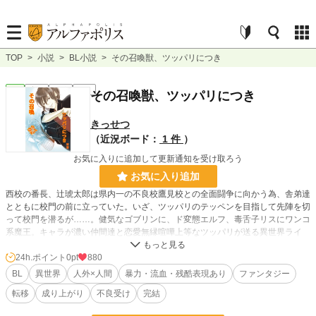
TOP
>
小説
>
BL小説
>
その召喚獣、ツッパリにつき
BL
完結
長編
R18
その召喚獣、ツッパリにつき
きっせつ
（近況ボード：
1 件
）
お気に入りに追加して更新通知を受け取ろう
お気に入り追加
西校の番長、辻琥太郎は県内一の不良校鷹見校との全面闘争に向かう為、舎弟達
とともに校門の前に立っていた。いざ、ツッパリのテッペンを目指して先陣を切
って校門を潜るが……。健気なゴブリンに、ド変態エルフ、毒舌子リスにワンコ
系魔王。キャラが濃い仲間達と恋愛無縁喧嘩上等なツッパリが送る異世界ライ
フ。※注意※本作はBLとして書いてます。予告なしにそういうシーンが入りま
す。
24h.ポイント
0pt
880
BL
異世界
人外×人間
暴力・流血・残酷表現あり
ファンタジー
小説
228,755 位 / 228,755 件
転移
成り上がり
不良受け
完結
BL
31,415 位 / 31,415 件