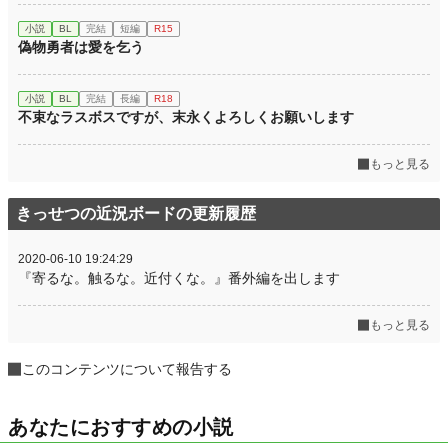
小説
BL
完結
短編
R15
偽物勇者は愛を乞う
小説
BL
完結
長編
R18
不束なラスボスですが、末永くよろしくお願いします
もっと見る
きっせつの近況ボードの更新履歴
2020-06-10 19:24:29
『寄るな。触るな。近付くな。』番外編を出します
もっと見る
このコンテンツについて報告する
あなたにおすすめの小説