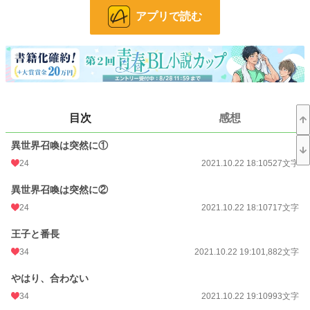
アプリで読む
お気に入り
88
24h.ポイント
0 pt
文字数
301,496
更新日時
2022.02.19 18:10
目次
感想
初回公開日時
2021.10.22 18:10
初回完結日時
2022.02.19 20:07
異世界召喚は突然に①
24
2021.10.22 18:10
527文字
週間ポイント
42 pt (48,661 位)
異世界召喚は突然に②
月間ポイント
133 pt (59,781 位)
24
2021.10.22 18:10
717文字
年間ポイント
3,129 pt (56,592 位)
王子と番長
累計ポイント
63,858 pt (39,091 位)
34
2021.10.22 19:10
1,882文字
やはり、合わない
34
2021.10.22 19:10
993文字