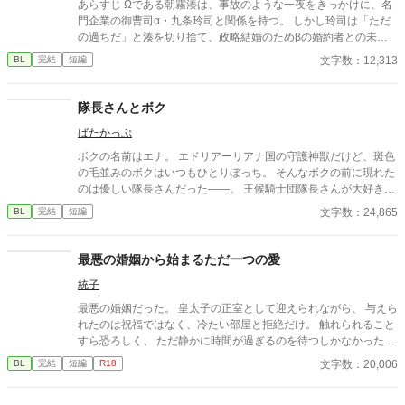
あらすじ Ωである朝霧湊は、事故のような一夜をきっかけに、名
門企業の御曹司α・九条玲司と関係を持つ。 しかし玲司は「ただ
の過ちだ」と湊を切り捨て、政略結婚のためβの婚約者との未来
を選んだ。 深く傷ついた湊は、彼の前から姿を消す。 数か月後―
文字数：12,313
BL
完結
短編
―。 湊の身体は、これまで誰も知らなかった希少な『遅咲きΩ』
として覚醒する。 その瞬間、玲司は初めて湊こそが運命の番だっ
たと知る。 「戻ってきてくれ」 今さら必死に追いかけてくる玲
隊長さんとボク
司。 だが湊の隣には、自分を支え続けてくれた医師のα・神崎伊
ばたかっぷ
織がいた。 「あなたは俺を捨てたでしょう」 後悔に苦しむα、執
着する第二のα、そして希少Ωを巡る陰謀。 もう二度と傷つきた
ボクの名前はエナ。 エドリアーリアナ国の守護神獣だけど、斑色
くないΩが最後に選ぶ相手とは――。 捨てた側の後悔と執着が加
の毛並みのボクはいつもひとりぼっち。 そんなボクの前に現れた
速する、すれ違いオメガバースBL。
のは優しい隊長さんだった――。 王候騎士団隊長さんが大好きな
小動物が頑張る、なんちゃってファンタジーです。 きゅ～きゅ～
文字数：24,865
BL
完結
短編
鳴くもふもふな小動物とそのもふもふを愛でる隊長さんで構成さ
れています。 えろ皆無らぶ成分も極小ですσ(^◇^;)本格ファンタ
ジーをお求めの方は回れ右でお願いします～m(_ _)m
最悪の婚姻から始まるただ一つの愛
統子
最悪の婚姻だった。 皇太子の正室として迎えられながら、 与えら
れたのは祝福ではなく、冷たい部屋と拒絶だけ。 触れられること
すら恐ろしく、 ただ静かに時間が過ぎるのを待つしかなかった。
けれど—— 差し出された手は、思っていたものとは違っていた。
文字数：20,006
BL
完結
短編
R18
無理に触れない。 急がない。 ただ、こちらの様子を確かめるよう
に、少しずつ距離を縮めてくる。 気づけば、隣に座ることが当た