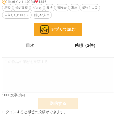
24h.ポイント
1,022pt
4,616
「君の力なら、この街を守れる。一緒に守ろう」
恋愛
婚約破棄
ざまぁ
魔法
冒険者
家出
最強主人公
自立したヒロイン
新しい人生
そう言われて彼の領地に来て、婚約した。
それから数年。
アプリで読む
街にはほとんど魔物が近づかなくなり、平和な日々が続いていた。
――あの日までは。
目次
感想（3件）
隣領から来た貴族の娘を紹介した婚約者は、私にこう言った。
「君は強いから大丈夫だろ？」
その言葉を聞いた瞬間、私はようやく気づく。
彼にとって私は、何だったのか。
だから私は、静かに街を出ることにした。
1000文字以内
……今さら探しに来ても遅いです。
送信する
小説
1,412 位 / 228,832 件
ログインすると感想の投稿ができます。
恋愛
806 位 / 66,375 件