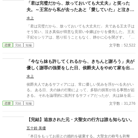
「君は完璧だから、放っておいても大丈夫」と笑った
夫。～王宮から私が去ったあと「愛していた」と泣きつ
いても、もう手遅れです～
水上
「君は完璧だから、放っておいても大丈夫だ」 夫である王太子は
そう笑い、泣き真似が得意な見習い令嬢ばかりを優先した。 王太
子妃セシリアは、怒り狂うこともなく、静かに心を閉ざす。 「左
様でございますか」 彼女は夫への期待というノイズを遮断し、離
文字数：52,522
恋愛
完結
短編
縁の準備を始めた。
「今なら妹も許してくれるから、きちんと謝ろう」夫が
優しく謝罪の強要をした日、侯爵夫人をやめて家を出ま
した～デラミネーションによる夫の終焉～
水上
侯爵夫人であるサフィアには、常に優しい笑みを浮かべる夫がい
る。 ある日、夫の妹の行動によって、多額の損害が出る事態が起
きる。 それを論理的に批判するサフィアだったが、夫は妹を庇
い、さらに……。 「今なら妹も許してくれるから、きちんと謝ろ
文字数：31,276
恋愛
完結
短編
う」 あろうことか、夫は諭すような優しい笑みを浮かべ、サフィ
アに謝罪の強要をした。 その瞬間、彼女はすべてを悟った。 「あ
なたのその優しさや気遣いは、私にとっては劇薬でしかありませ
【完結】追放された元・大聖女の行方は誰も知らない。
ん」 その日、サフィアは侯爵夫人をやめて家を出た。 さらにその
五十鈴 美優
後、あることがきっかけで、夫の笑顔の仮面が剥がれ落ち始
め……。
「本日をもってお前との婚約を破棄する。大聖女の称号も剥奪