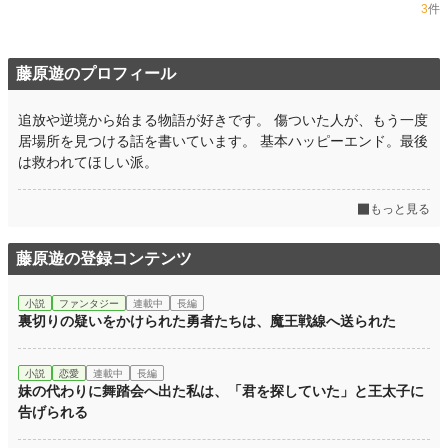
3
件
藤原遊のプロフィール
追放や逆境から始まる物語が好きです。 傷ついた人が、もう一度
居場所を見つける話を書いています。 基本ハッピーエンド。最後
は救われてほしい派。
もっと見る
藤原遊の登録コンテンツ
小説
ファンタジー
連載中
長編
裏切りの疑いをかけられた勇者たちは、魔王戦線へ送られた
小説
恋愛
連載中
長編
妹の代わりに舞踏会へ出た私は、「君を探していた」と王太子に
告げられる