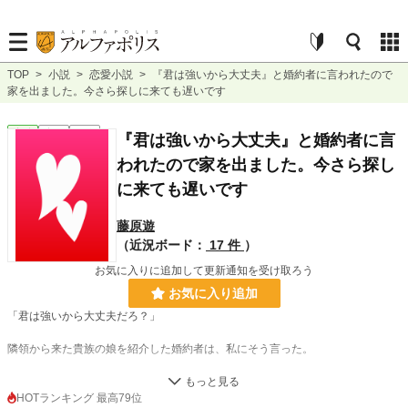
TOP
>
小説
>
恋愛小説
>
『君は強いから大丈夫』と婚約者に言われたので
家を出ました。今さら探しに来ても遅いです
恋愛
完結
短編
『君は強いから大丈夫』と婚約者に言
われたので家を出ました。今さら探し
に来ても遅いです
藤原遊
（近況ボード：
17 件
）
お気に入りに追加して更新通知を受け取ろう
お気に入り追加
「君は強いから大丈夫だろ？」
隣領から来た貴族の娘を紹介した婚約者は、私にそう言った。
平民ながら魔力が多く、魔法学校に特待生として通っていた私は、在学中に領主
の息子に見初められた。
HOTランキング 最高79位