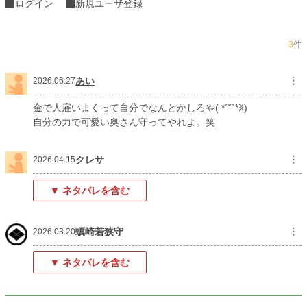
ログイン
新規ユーザ登録
お気に入り
316
3
件
24h.ポイント
1,022 pt
文字数
4,519
あい
︙
2026.06.27
更新日時
2026.03.20 12:00
金で人雇いまくって自分でなんとかしろや( *´˘`*ꐦ)
初回公開日時
2026.03.19 19:00
自分の力で可愛い奥さん守ってやれよ。笑
初回完結日時
2026.03.20 13:57
クレサ
︙
2026.04.15
週間ポイント
4,409 pt (2,331 位)
▼ ネタバレを含む
月間ポイント
18,735 pt (2,523 位)
年間ポイント
179,855 pt (3,498 位)
蠣崎若狭守
︙
2026.03.20
累計ポイント
183,325 pt (21,124 位)
▼ ネタバレを含む