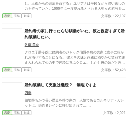
し、王都からの追放を命ずる」 ユリアナは平民ながら強い癒しの
力を持っていた。1000年に一度現れるとされる大聖女の称号を得
て、婚約者となった王子リッドと共に魔物討伐に邁進する日々を
文字数：22,197
恋愛
完結
短編
送っていた。 だがリッドはユリアナを休ませることなく働かせ、
ユリアナの癒しの力を濁らせていた。 そんな時に圧倒的な力を持
つ上級魔物が、王国北部に襲来する。 ユリアナは全力を尽くした
婚約者の家に行ったら幼馴染がいた。彼と親密すぎて婚
ものの、多くの犠牲を出してしまった。 ユリアナはその責任を押
約破棄したい。
し付けられ、大聖女の称号を剥奪される。リッドからの婚約破棄
に加え、王都からの追放を命じられた。 それから一年。ユリアナ
佐藤 美奈
はユーリと名を改め、顔を隠し、新たな職に就いていた。
クロエ子爵令嬢は婚約者のジャック伯爵令息の実家に食事に招か
れお泊りすることになる。 彼とその妹と両親に穏やかな笑顔で迎
え入れられて心の中で純粋に喜ぶクロエ。 しかし彼の妹だと思っ
ていたエリザベスが実は家族ではなく幼馴染だった。彼の家族と
文字数：52,428
恋愛
完結
短編
エリザベスの家族は家も近所で昔から気を許した間柄だと言う。
クロエは彼とエリザベスの恋人のようなあまりの親密な態度に不
安な気持ちになり婚約を思いとどまる。
婚約破棄して支援は継続？ 無理ですよ
四季
領地持ちかつ長い歴史を持つ家の一人娘であるコルネリア・ガレ
ットは、婚約者レインに呼び出されて……。
文字数：2,021
恋愛
完結
短編