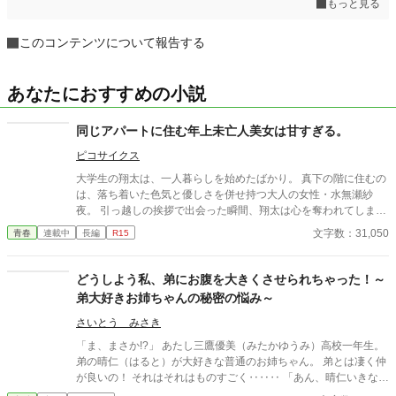
もっと見る
このコンテンツについて報告する
あなたにおすすめの小説
同じアパートに住む年上未亡人美女は甘すぎる。
ピコサイクス
大学生の翔太は、一人暮らしを始めたばかり。 真下の階に住むの
は、落ち着いた色気と優しさを併せ持つ大人の女性・水無瀬紗
夜。 引っ越しの挨拶で出会った瞬間、翔太は心を奪われてしま
う。 偶然にもアルバイト先のスーパーで再会した彼女は、翔太を
文字数：31,050
青春
連載中
長編
R15
すぐに採用し、温かく仕事を教えてくれる存在だった。 ある日の
仕事帰り、ふたりで過ごす時間が増えていき――そして気づけば
紗夜の部屋でご飯をご馳走になるほど親密に。 優しくて穏やかで
どうしよう私、弟にお腹を大きくさせられちゃった！～
――その色気に触れるたび、翔太の心は揺れていく。 大人の女性
弟大好きお姉ちゃんの秘密の悩み～
と大学生、甘くちょっぴり刺激的な同居生活（？）がはじまる。
さいとう みさき
「ま、まさか!?」 あたし三鷹優美（みたかゆうみ）高校一年生。
弟の晴仁（はると）が大好きな普通のお姉ちゃん。 弟とは凄く仲
が良いの！ それはそれはものすごく‥‥‥ 「あん、晴仁いきなり
そんなのお口に入らないよぉ～♡」 そんな関係のあたしたち。 で