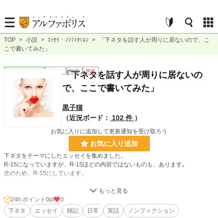
TOP
>
小説
>
ｴｯｾｲ・ﾉﾝﾌｨｸｼｮﾝ
>
「下ネタを話す人が周りに居ないので、こ
こで書いてみた」
ｴｯｾｲ・ﾉﾝﾌｨｸｼｮﾝ
連載中
短編
R15
「下ネタを話す人が周りに居ないの
で、ここで書いてみた」
黒子猫
（近況ボード：
102 件
）
お気に入りに追加して更新通知を受け取ろう
お気に入り追加
下ネタをテーマにしたエッセイを集めました。
R-15になっていますが、R-15ほどの内容ではないものも、あります｡
念のため、R-15にしています。
小説
228,619 位 / 228,619 件
24h.ポイント
0pt
0
下ネタ
エッセイ
雑記
日常
実話
ノンフィクション
ｴｯｾｲ・ﾉﾝﾌｨｸｼｮﾝ
8,861 位 / 8,861 件