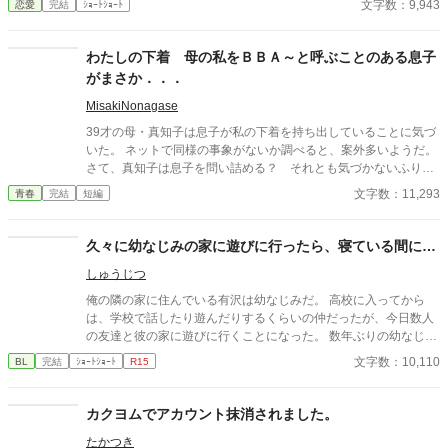
文字数：9,943
恋愛
完結
ｼｮｰﾄｼｮｰﾄ
もある日トイレであたしはアレが来そうなのになかなか来ないの
も気にもせずスカートのファスナーを上げると‥‥‥ 「うそっ！
お腹が出て来てる!?」 お姉ちゃんの秘密の悩みです。
わたしの下着 母の私をＢＢＡ～と呼ぶことのある息子
がまさか．．．
MisakiNonagase
39才の母・真知子は息子が私の下着を持ち出していることに気づ
いた。 ネットで同様の事象がないか調べると、案外多いようだ。
さて、真知子は息子を問い詰める？ それとも気づかないふりを
続けてあげるか？ そのほかに外伝も綴りました。
文字数：11,293
青春
完結
短編
久々に幼なじみの家に遊びに行ったら、寝ている間に…
しゅうじつ
俺の隣の家に住んでいる有沢は幼なじみだ。 高校に入ってから
は、学校で話したり遊んだりするくらいの仲だったが、今日数人
の友達と彼の家に遊びに行くことになった。 数年ぶりの幼なじみ
の家を懐かしんでいる中、いつの間にか友人たちは帰っており、
文字数：10,110
BL
完結
ｼｮｰﾄｼｮｰﾄ
R15
幼なじみと2人きりに。 そこで俺は彼の部屋であるものを見つけ
てしまい、部屋に来た有沢に咄嗟に寝たフリをするが…
カクヨムでアカウント抹消されました。
たかつき