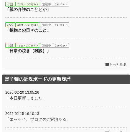
小説
ｴｯｾｲ・ﾉﾝﾌｨｸｼｮﾝ
連載中
ｼｮｰﾄｼｮｰﾄ
「親の介護のこととか」
小説
ｴｯｾｲ・ﾉﾝﾌｨｸｼｮﾝ
連載中
ｼｮｰﾄｼｮｰﾄ
「植物との日々のこと」
小説
ｴｯｾｲ・ﾉﾝﾌｨｸｼｮﾝ
連載中
ｼｮｰﾄｼｮｰﾄ
「日常の呟き（雑談）」
もっと見る
黒子猫の近況ボードの更新履歴
2026-02-20 13:05:26
「本日更新しました」
2022-02-15 16:10:13
「エッセイ、ブログのご紹介✨☺️」