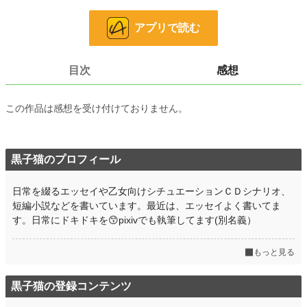
お気に入り
5
アプリで読む
24h.ポイント
0 pt
文字数
28,605
目次
感想
更新日時
2025.03.30 16:51
この作品は感想を受け付けておりません。
初回公開日時
2020.05.26 09:09
週間ポイント
71 pt (39,897 位)
月間ポイント
黒子猫のプロフィール
743 pt (28,423 位)
年間ポイント
10,719 pt (30,088 位)
日常を綴るエッセイや乙女向けシチュエーションＣＤシナリオ、
短編小説などを書いています。最近は、エッセイよく書いてま
累計ポイント
172,380 pt (21,935 位)
す。日常にドキドキを😙pixivでも執筆してます(別名義）
もっと見る
黒子猫の登録コンテンツ