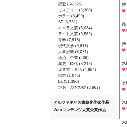
恋愛 (66,326)
推
ミステリー (5,380)
ホラー (8,499)
SF (6,731)
推
キャラ文芸 (5,634)
ライト文芸 (9,589)
青春 (7,915)
推
現代文学 (9,613)
大衆娯楽 (6,071)
経済・企業 (436)
氷
歴史・時代 (3,218)
児童書・童話 (4,654)
絵本 (1,045)
BL (31,390)
氷
ｴｯｾｲ・ﾉﾝﾌｨｸｼｮﾝ (8,862)
アルファポリス書籍化作家作品
氷
Webコンテンツ大賞受賞作品
大