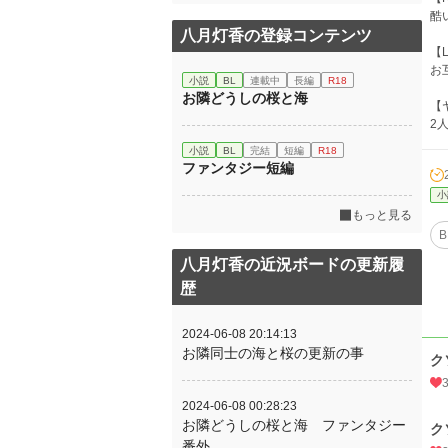
酷
八月灯香の登録コンテンツ
【L
お
小説
BL
連載中
長編
R18
お隣どうしの桜と海
【
2
小説
BL
完結
短編
R18
ファンタジー短編
小
もっと見る
B
八月灯香の近況ボードの更新履
歴
2024-06-08 20:14:13
お隣同士の海と桜の更新の事
ク
2024-06-08 00:28:23
お隣どうしの桜と海 ファンタジー
ク
番外