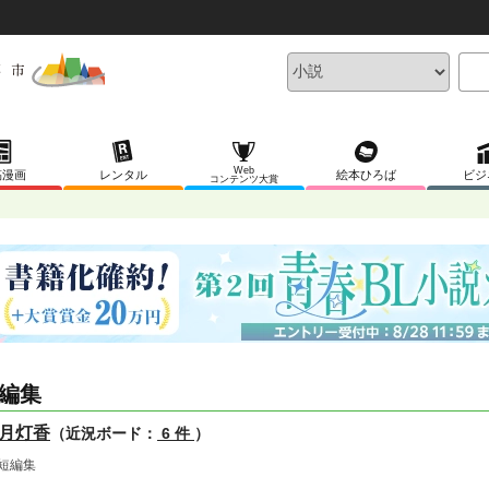
Web
稿漫画
レンタル
絵本ひろば
ビジ
コンテンツ大賞
編集
月灯香
（近況ボード：
6 件
）
L短編集