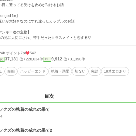
い目に遭ってる受けを攻めが助けるお話
onged for】
互いが大好きなのにすれ違ったカップルのお話
ヤンキー達の宝物】
人の兄に大切にされ、苦手だったクラスメイトと恋する話
24h.ポイント
7pt
542
37,131
9,912
位 / 228,634件
位 / 31,390件
説
BL
L
短編
ハッピーエンド
執着・溺愛
切ない
完結
18禁エロあり
目次
ソクズの執着の成れの果て
34
ソクズの執着の成れの果て2