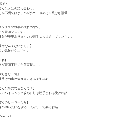
8禁です。
ろんなお話の詰め合わせ。
けが不憫で始まるのが多め、攻めは皆受けを溺愛。
クソクズの執着の成れの果て】
めが冒頭クズです。
理矢理表現ありますので苦手な人は避けてください。
運命なんてないから。】
けの元彼がクズです。
氷解】
けが冒頭不憫で自傷表現あり。
大好きな一君】
通受けの事が大好きすぎる美形攻め
こんな事になるなんて！】
人のハイスペック攻めに好き勝手される受けの話
ぼくのヒーローたち】
身の幼い受けを攻め二人が守って娶るお話
escue】