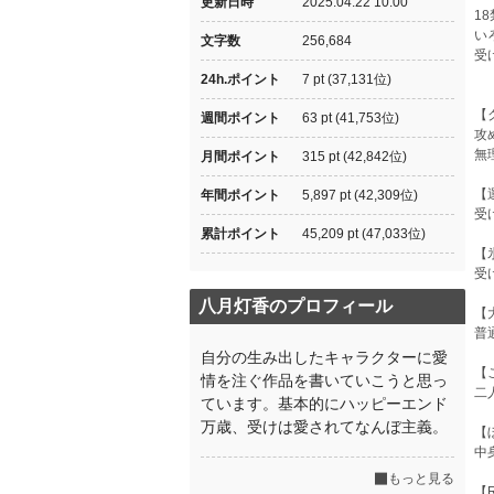
更新日時
2025.04.22 10:00
1
い
文字数
256,684
受
24h.ポイント
7 pt (37,131位)
【
週間ポイント
63 pt (41,753位)
攻
無
月間ポイント
315 pt (42,842位)
【
年間ポイント
5,897 pt (42,309位)
受
累計ポイント
45,209 pt (47,033位)
【
受
八月灯香のプロフィール
【
普
自分の生み出したキャラクターに愛
【
情を注ぐ作品を書いていこうと思っ
二
ています。基本的にハッピーエンド
万歳、受けは愛されてなんぼ主義。
【
中
もっと見る
【R