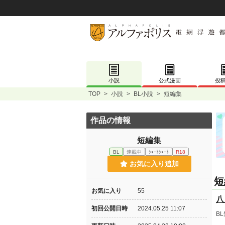
小説
公式漫画
投
TOP
>
小説
>
BL小説
>
短編集
作品の情報
短編集
BL
連載中
ｼｮｰﾄｼｮｰﾄ
R18
お気に入り追加
短
お気に入り
55
八
初回公開日時
2024.05.25 11:07
B