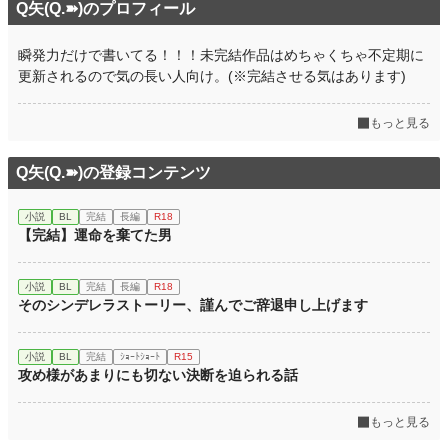
Q矢(Q.➽)のプロフィール
瞬発力だけで書いてる！！！未完結作品はめちゃくちゃ不定期に
更新されるので気の長い人向け。(※完結させる気はあります)
もっと見る
Q矢(Q.➽)の登録コンテンツ
小説
BL
完結
長編
R18
【完結】運命を棄てた男
小説
BL
完結
長編
R18
そのシンデレラストーリー、謹んでご辞退申し上げます
小説
BL
完結
ｼｮｰﾄｼｮｰﾄ
R15
攻め様があまりにも切ない決断を迫られる話
もっと見る