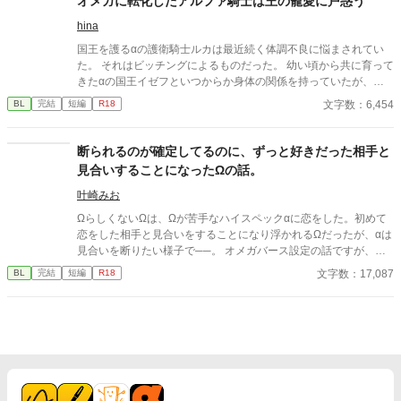
オメガに転化したアルファ騎士は王の寵愛に戸惑う
司。 だが湊の隣には、自分を支え続けてくれた医師のα・神崎伊
hina
織がいた。 「あなたは俺を捨てたでしょう」 後悔に苦しむα、執
着する第二のα、そして希少Ωを巡る陰謀。 もう二度と傷つきた
国王を護るαの護衛騎士ルカは最近続く体調不良に悩まされてい
くないΩが最後に選ぶ相手とは――。 捨てた側の後悔と執着が加
た。 それはビッチングによるものだった。 幼い頃から共に育って
速する、すれ違いオメガバースBL。
きたαの国王イゼフといつからか身体の関係を持っていたが、そ
れが原因とは思ってもみなかった。 国王から寵愛され戸惑うルカ
文字数：6,454
BL
完結
短編
R18
の行方は。 ※不定期更新になります。
断られるのが確定してるのに、ずっと好きだった相手と
見合いすることになったΩの話。
叶崎みお
ΩらしくないΩは、Ωが苦手なハイスペックαに恋をした。初めて
恋をした相手と見合いをすることになり浮かれるΩだったが、αは
見合いを断りたい様子で──。 オメガバース設定の話ですが、作
中ではヒートしてません。両片想いのハピエンです。 他サイト様
文字数：17,087
BL
完結
短編
R18
にも投稿しております。