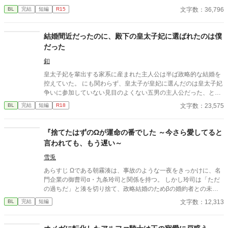
た。そして、夫であるアインス・キールに離婚を切り出すが、ア
文字数：36,796
BL
完結
短編
R15
インスがそう簡単にシューンを手離す訳もなく......。
結婚間近だったのに、殿下の皇太子妃に選ばれたのは僕
だった
釦
皇太子妃を輩出する家系に産まれた主人公は半ば政略的な結婚を
控えていた。 にも関わらず、皇太子が皇妃に選んだのは皇太子妃
争いに参加していない見目のよくない五男の主人公だった、とい
うお話。
文字数：23,575
BL
完結
短編
R18
『捨てたはずのΩが運命の番でした ～今さら愛してると
言われても、もう遅い～
雪兎
あらすじ Ωである朝霧湊は、事故のような一夜をきっかけに、名
門企業の御曹司α・九条玲司と関係を持つ。 しかし玲司は「ただ
の過ちだ」と湊を切り捨て、政略結婚のためβの婚約者との未来
を選んだ。 深く傷ついた湊は、彼の前から姿を消す。 数か月後―
文字数：12,313
BL
完結
短編
―。 湊の身体は、これまで誰も知らなかった希少な『遅咲きΩ』
として覚醒する。 その瞬間、玲司は初めて湊こそが運命の番だっ
たと知る。 「戻ってきてくれ」 今さら必死に追いかけてくる玲