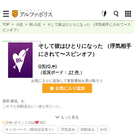
TOP
>
小説
>
BL小説
>
そして彼はひとりになった （浮気相手にされて〜ス
ピンオフ）
BL
完結
短編
R18
そして彼はひとりになった （浮気相手
にされて〜スピンオフ）
Q矢(Q.➽)
（近況ボード：
27 件
）
お気に入りに追加して更新通知を受け取ろう
お気に入り追加
原田 路也、‪α‬。
これでも幼馴染みに一途な筈だった。
でも、気づいてしまったんだ。
世の中に、魅力的なΩは幼馴染みだけじゃないって事に。
24h.ポイント
21pt
362
オメガバース（独自設定有り）
浮気攻め
幼馴染み
‪α‬×Ω