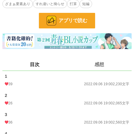
ざまぁ要素あり
すれ違いと拗らせ
打算
短編
※本作品は、『浮気相手にされて別れたら、ノーマークだった男が『俺の子供産
みません？』と、プロポーズしてきた。 』の主人公・宮川 風悠が婚活相手とし
て交際していた原田サイドからのスピンオフ作品です。
アプリで読む
小説
25,084 位 / 228,585 件
BL
6,380 位 / 31,383 件
お気に入り
396
24h.ポイント
21 pt
目次
感想
文字数
21,504
1
更新日時
2022.09.09 00:30
39
2022.09.06 19:00
2,230文字
初回公開日時
2022.09.06 19:00
2
初回完結日時
2022.09.09 00:30
26
2022.09.06 19:00
2,065文字
週間ポイント
273 pt (21,047 位)
3
36
2022.09.06 19:00
2,560文字
月間ポイント
931 pt (25,110 位)
年間ポイント
8,670 pt (34,150 位)
4