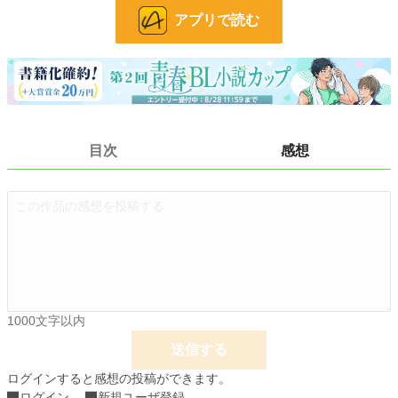
※このお話はケーキバースの設定をお借りしています
アプリで読む
小説
228,623 位 / 228,623 件
BL
31,393 位 / 31,393 件
お気に入り
23
24h.ポイント
0 pt
目次
感想
文字数
9,610
更新日時
2023.09.16 23:49
初回公開日時
2023.09.16 23:49
初回完結日時
2023.11.07 08:40
週間ポイント
21 pt (62,459 位)
1000文字以内
月間ポイント
112 pt (63,279 位)
送信する
年間ポイント
1,848 pt (69,165 位)
ログインすると感想の投稿ができます。
累計ポイント
9,459 pt (98,999 位)
ログイン
新規ユーザ登録