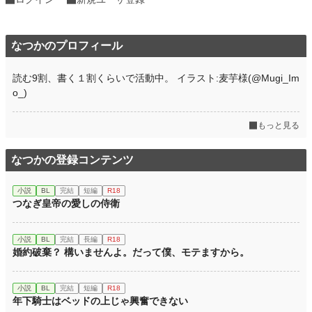
なつかのプロフィール
読む9割、書く１割くらいで活動中。 イラスト:麦芋様(@Mugi_Im
o_)
もっと見る
なつかの登録コンテンツ
小説
BL
完結
短編
R18
つなぎ皇帝の愛しの侍衛
小説
BL
完結
長編
R18
婚約破棄？ 構いませんよ。だって僕、モテますから。
小説
BL
完結
短編
R18
年下騎士はベッドの上じゃ興奮できない