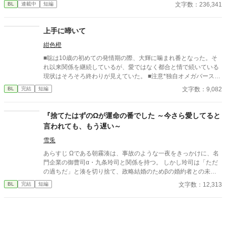
なかった 至高の筋肉を持つ、精神を削られ意志をなくした青年を
文字数：236,341
BL
連載中
短編
太古の神に捧げるため、“水”、“風”、“土”の信奉者達が暗躍する 意
志をなくし筋肉の操り人形と化した“デク” 消える教師 山奥の男子
校で繰り広げられるダークファンタジー
上手に啼いて
紺色橙
■聡は10歳の初めての発情期の際、大輝に噛まれ番となった。そ
れ以来関係を継続しているが、愛ではなく都合と情で続いている
現状はそろそろ終わりが見えていた。 ■注意*独自オメガバース設
定。■『それは愛か本能か』と同じ世界設定です。関係は一切な
文字数：9,082
BL
完結
短編
し。
『捨てたはずのΩが運命の番でした ～今さら愛してると
言われても、もう遅い～
雪兎
あらすじ Ωである朝霧湊は、事故のような一夜をきっかけに、名
門企業の御曹司α・九条玲司と関係を持つ。 しかし玲司は「ただ
の過ちだ」と湊を切り捨て、政略結婚のためβの婚約者との未来
を選んだ。 深く傷ついた湊は、彼の前から姿を消す。 数か月後―
文字数：12,313
BL
完結
短編
―。 湊の身体は、これまで誰も知らなかった希少な『遅咲きΩ』
として覚醒する。 その瞬間、玲司は初めて湊こそが運命の番だっ
たと知る。 「戻ってきてくれ」 今さら必死に追いかけてくる玲
司。 だが湊の隣には、自分を支え続けてくれた医師のα・神崎伊
織がいた。 「あなたは俺を捨てたでしょう」 後悔に苦しむα、執