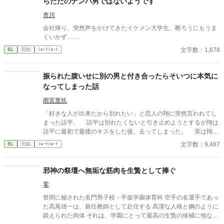
らただのナンパ男ではないようです
市川
会社帰り、突然声をかけてきたイケメン大学生。断ろうにもうま
くいかず……
文字数：1,678
BL
完結
ｼｮｰﾄｼｮｰﾄ
振られた腹いせに別の男と付き合ったらそいつに本気に
なってしまった話
雨宮里玖
「好きな人が出来たから別れたい」と恋人の翔に突然言われてし
まった諒平。 諒平は別れたくないと引き止めようとするが翔は
諒平に最初で最後のキスをした後、去ってしまった。 実は翔に
は諒平に隠している事実があり——。 諒平（20）攻め。大学生。
文字数：9,487
BL
完結
ｼｮｰﾄｼｮｰﾄ
翔（20） 受け。大学生。 慶介（21）翔と同じサークルの友
人。
邪神の祭壇へ無垢な筋肉を生贄として捧ぐ
零
世間に秘された名門男子校・平坂学園体育科 空手の名選手であっ
た高尾雄一は、新任教師として赴任する 高潔な人格と鋼のように
鍛えられた肉体 それは、学園にとって最高の生贄の候補に他なら