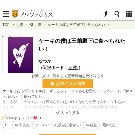
TOP
>
小説
>
BL小説
>
ケーキの僕は王弟殿下に食べられたい！
BL
完結
短編
R18
ケーキの僕は王弟殿下に食べられた
い！
なつか
（近況ボード：
5 件
）
お気に入りに追加して更新通知を受け取ろう
お気に入り追加
ケーキであるヴィクトルは、ずっとフォークである叔父のアーデベルトに『食べ
られたい』と願っていた。
ところが、アーデベルトは適当な理由をつけてなかなか受け入れてくれない。
そんなアーデベルトに業を煮やしたヴィクトルはついに強硬手段に出る。
「ケーキの俺は異世界でスパダリ公爵様に溺愛されている」のスピンオフです。
24h.ポイント
0pt
21
元の読んでいなくても問題ありませんが、ご興味があればぜひ読んでみてくださ
BL
年下攻め
ケーキバース(独自設定含む)
年齢差
甥×叔父
い！