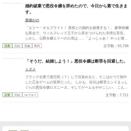
た私の名に、ざわめきがぴたりと止む。
婚約破棄で悪役令嬢を辞めたので、今日から素で生きま
す。
黒猫かの
「エリー・オルブライト！ 貴様との婚約を破棄する！」 豪華絢爛
な夜会で、ウィルフレッド王子から突きつけられた非情な宣告。
しかし、公爵令嬢エリーの心境は……「よっしゃあ！ やっと喋れ
るわ！！」だった。
文字数：55,798
恋愛
完結
長編
R15
「そうだ、結婚しよう！」悪役令嬢は断罪を回避した。
ミズメ
ブラック企業で過労死（？）して目覚めると、そこはかつて熱中
した乙女ゲームの世界だった。 しかも、自分は断罪エンドまっし
ぐらの悪役令嬢ロズニーヌ。そしてゲームもややこしい。 こんな
謎運命、回避するしかない！ 「そうだ、結婚しよう」 断罪回避の
文字数：7,721
恋愛
完結
ｼｮｰﾄｼｮｰﾄ
ために動き出す悪役令嬢ロズニーヌと兄の友人である幼なじみの
筋肉騎士のあれやこれや