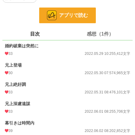
小説
26,106 位 / 228,851 件
アプリで読む
恋愛
11,307 位 / 66,374 件
お気に入り
277
目次
感想（1件）
24h.ポイント
21 pt
婚約破棄は突然に
33
2022.05.29 10:25
5,412文字
文字数
25,036
兄上登場
更新日時
2022.06.02 08:20
30
2022.05.30 07:57
4,965文字
初回公開日時
2022.05.28 22:47
兄上絶好調
初回完結日時
2022.06.02 08:21
33
2022.05.31 08:47
6,101文字
週間ポイント
21 pt (62,459 位)
兄上深慮遠謀
月間ポイント
63 pt (75,351 位)
33
2022.06.01 08:25
5,706文字
年間ポイント
1,701 pt (71,298 位)
幕引きは時間内
累計ポイント
124,174 pt (26,759 位)
39
2022.06.02 08:20
2,852文字