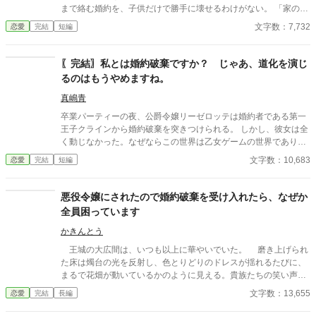
まで絡む婚約を、子供だけで勝手に壊せるわけがない。 「家の話
であれば、私を通していただこうか」 その一言で、恋に酔った王
文字数：7,732
恋愛
完結
短編
太子の“物語”は終わりを告げて――！？ これは、婚約破棄を現実
でやってしまった愚かな王太子に、大人たちが正論を叩き込むお
話。
〖完結〗私とは婚約破棄ですか？ じゃあ、道化を演じ
るのはもうやめますね。
真嶋青
卒業パーティーの夜、公爵令嬢リーゼロッテは婚約者である第一
王子クラインから婚約破棄を突きつけられる。 しかし、彼女は全
く動じなかった。なぜならこの世界は乙女ゲームの世界であり、
今日この「断罪イベント」が起こることを前世の記憶から知って
文字数：10,683
恋愛
完結
短編
いたからだ。 「私とは婚約破棄ですか？ 承知いたしました。―
―では、始めましょうか」 リーゼロッテは完璧に準備してきた証
拠と証人を次々と提示し、王子の言いがかりを公衆の面前で華麗
悪役令嬢にされたので婚約破棄を受け入れたら、なぜか
に論破していく。 ※カクヨム、小説家になろうにも掲載していま
全員困っています
す。
かきんとう
王城の大広間は、いつも以上に華やいでいた。 磨き上げられ
た床は燭台の光を反射し、色とりどりのドレスが揺れるたびに、
まるで花畑が動いているかのように見える。貴族たちの笑い声、
楽団の優雅な旋律、そして、ひそやかな噂話が、空気を満たして
文字数：13,655
恋愛
完結
長編
いた。 その中心に、私は立っていた。 ――今日、この瞬間の
ために。 「エレノア・フォン・リーベルト嬢」 高らかに呼ばれ