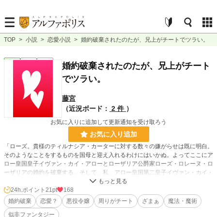
TOP
>
小説
>
恋愛小説
>
婚約破棄されたのたが、兄上がチートでツラい。
恋愛
完結
短編
婚約破棄されたのたが、兄上がチート
でツラい。
藤宮
（近況ボード：
2 件
）
お気に入りに追加して更新通知を受け取ろう
お気に入り追加
「ローズ。貴様のティルナシア・カーターに対する数々の嫌がらせは既に明白。
そのようなことをするものを国母と迎え入れるわけにはいかぬ。よってここにア
ロー皇国皇子イヴァン・カイ・アローとローザリア公爵家ローズ・ロレーヌ・ロ
ーザリアの婚約を破棄する。そして、私、アロー皇国第二皇子イヴァン・カイ・
アローは真に王妃に相応しき、このカーター男爵家令嬢、ティルナシア・カータ
ーとの婚約を宣言する」
24h.ポイント
21pt
168
婚約破棄
恋愛？
悪役令嬢
周りがチート
ざまぁ
魔法・魔術
婚約破棄モノ実験中。名前は使い回しで←
似非ファンタジー
うっかり2年ほど放置していた事実に、今驚愕。