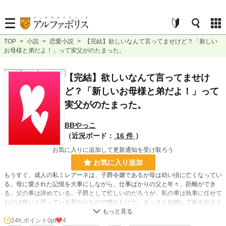
TOP
>
小説
>
恋愛小説
>
【完結】欲しいなんて言ってませけど？「新しい
お母様と弟だよ！」って実父がのたまった。
恋愛
完結
ｼｮｰﾄｼｮｰﾄ
【完結】欲しいなんて言ってませけ
ど？「新しいお母様と弟だよ！」って
実父がのたまった。
BBやっこ
（近況ボード：
16 件
）
お気に入りに追加して更新通知を受け取ろう
お気に入り追加
もうすぐ、成人の私ミレアーネは、子爵令嬢であるが母は幼い頃に亡くなってい
る。母に愛された記憶を大事にしながら、仕事ばかりの父と年々、距離ができ
る。父の事は諦めている。子爵として忙しいのだろうが、私の事は執事に任せて
おけば良いと思っている昔からなので慣れたけど。さっさと結婚して家を出よう
と思っていたところ。「新しいお母様と弟だよ！」と女性とよてよて歩く女の子
と見まごう子を連れてきた。
24h.ポイント
0pt
4