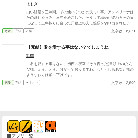
よもぎ
白い結婚を三年間。その他いくつかの決まり事。アンネリーナは
その条件を呑み、三年を過ごした。そうして結婚が終わるその日
になって三年振りに会った戸籍上の夫に離縁を切り出されたアン
ネリーナは言う。追加の慰謝料を頂きます――
文字数：6,021
恋愛
完結
短編
【完結】君を愛する事はない？でしょうね
玲羅
「君を愛する事はない」初夜の寝室でそう言った(書類上の)だん
な様。えぇ、えぇ。分かっておりますわ。わたくしもあなた様の
ようなお方は願い下げです。
文字数：2,809
恋愛
完結
ｼｮｰﾄｼｮｰﾄ
アプリ一覧