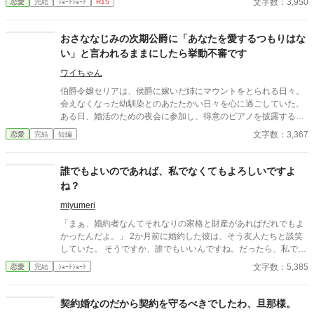
文字数：3,950
恋愛
完結
ｼｮｰﾄｼｮｰﾄ
R15
おさななじみの次期公爵に「あなたを愛するつもりはな
い」と言われるままにしたら挙動不審です
ワイちゃん
伯爵令嬢セリアは、侯爵に嫁いだ姉にマウントをとられる日々。
会えなくなった幼馴染とのあたたかい日々を心に過ごしていた。
ある日、婚活のための夜会に参加し、得意のピアノを披露する
と、幼馴染と再会し、次の日には公爵の幼馴染に求婚されること
文字数：3,367
恋愛
完結
短編
に。しかし、幼馴染には「あなたを愛するつもりはない」と言わ
れ、相手の提示するルーティーンをただただこなす日々が始ま
り……？
誰でもよいのであれば、私でなくてもよろしいですよ
ね？
miyumeri
「まぁ、婚約者なんてそれなりの家格と財産があればだれでもよ
かったんだよ。」 2か月前に婚約した彼は、そう友人たちと談笑
していた。 そうですか、誰でもいいんですね。だったら、私でな
くてもよいですよね？ 最初、この馬鹿子息を主人公に書いていた
文字数：5,385
恋愛
完結
ｼｮｰﾄｼｮｰﾄ
のですが なんだか、先にこのお嬢様のお話を書いたほうが 彼の心
象を表現しやすいような気がして、急遽こちらを先に 投稿いたし
ました。来週お馬鹿君のストーリーを投稿させていただきます。
契約婚なのだから契約を守るべきでしたわ、旦那様。
お読みいただければ幸いです。