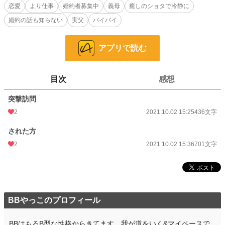
恋愛
より仕事
婚約者募集中
義母
癒しのショタで冷静に
「どちら様？」実の父から親愛の情も尽きた会話をどーぞ。
婚約の話も知らない
実父
バイバイ
小説
228,795 位 / 228,795 件
アプリで読む
恋愛
66,375 位 / 66,375 件
お気に入り
23
目次
感想
24h.ポイント
0 pt
突撃訪問
文字数
1,137
2
2021.10.02 15:25
436文字
更新日時
2021.10.02 15:36
された方
初回公開日時
2021.10.02 15:25
2
2021.10.02 15:36
701文字
初回完結日時
2021.10.02 15:38
週間ポイント
0 pt (228,795 位)
月間ポイント
14 pt (108,258 位)
BBやっこのプロフィール
年間ポイント
210 pt (124,512 位)
BBはもろB型な性格からきてます。我が道をいく&マイペースで