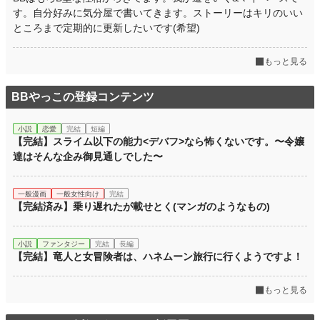
累計ポイント
25,616 pt (63,129 位)
す。自分好みに気分屋で書いてきます。ストーリーはキリのいい
ところまで定期的に更新したいです(希望)
もっと見る
BBやっこの登録コンテンツ
小説
恋愛
完結
短編
【完結】スライム以下の能力<デバフ>なら怖くないです。〜令嬢
達はそんな企み御見通しでした〜
一般漫画
一般女性向け
完結
【完結済み】乗り遅れたが載せとく(マンガのようなもの)
小説
ファンタジー
完結
長編
【完結】竜人と女冒険者は、ハネムーン旅行に行くようですよ！
もっと見る