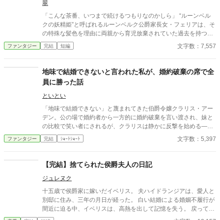
翠
物、焼かれた畑、外国への送金、王都から遠ざけられた軍隊。姉
の悪政とされたすべては、王国を青灰病から守るための非常措置
「こんな茶番、いつまで続けるつもりなのかしら」 “ルーンベル
だった。 自分が信じたい言葉だけを選び、姉へ毒杯を渡したこ
クの妖精姫”と呼ばれるルーンベルク公爵家長女・フェリアは、そ
とを知るレオニス。彼は姉が残した七つの報告書を読み、公爵の
の特殊な髪色を理由に両親から育児放棄されていた過去を持つ。
逃亡を自らの判断で阻止する。 その南門へ、安全な穀物を積ん
悪意と嘲笑、浅慮な思惑を向けられながらも、フェリアはいつだ
文字数：7,557
ファンタジー
完結
短編
だ長い輸送隊が到着した。先頭の馬車から降りた人物を見て、レ
って穏やかに笑う。 「何故、自分に悪意を持つ相手に慈悲を向け
オニスは言葉を失う。 悪女として処刑された有能な王女と、民
なければならないのですか？」 妖精に愛され妖精を愛す 純粋ゆえ
の拍手を選んでしまった弟王の、逆転と後悔、そして再生の物
に無慈悲な少女の、人生の序章。
地味で結婚できないと言われた私が、婚約破棄の席で全
語。
員に勝った話
といとい
「地味で結婚できない」と蔑まれてきた伯爵令嬢クラリス・アー
デン。公の場で婚約者から一方的に婚約破棄を言い渡され、妹と
の比較で笑い者にされるが、クラリスは静かに反撃を始める―
―。周到に集めた証拠と知略を武器に、貴族社会の表と裏を暴
文字数：5,397
ファンタジー
完結
ｼｮｰﾄｼｮｰﾄ
き、見下してきた者たちを鮮やかに逆転。冷静さと気品で場を支
配する姿に、やがて誰もが喝采を送る。痛快“ざまぁ”逆転劇！
【完結】捨てられた侯爵夫人の日記
ジュレヌク
十五歳で侯爵家に嫁いだイベリス。 夫ハイドランジアは、愛人と
別邸に住み、三年の月日が経った。 白い結婚による婚姻不履行が
間近に迫る中、イベリスは、高熱を出して記憶を失う。 戻ってき
た夫は、妻に仕える侍女アリッサムから、いない月日の間書き綴