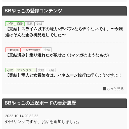
BBやっこの登録コンテンツ
小説
恋愛
完結
短編
【完結】スライム以下の能力<デバフ>なら怖くないです。〜令嬢
達はそんな企み御見通しでした〜
一般漫画
一般女性向け
完結
【完結済み】乗り遅れたが載せとく(マンガのようなもの)
小説
ファンタジー
完結
長編
【完結】竜人と女冒険者は、ハネムーン旅行に行くようですよ！
もっと見る
BBやっこの近況ボードの更新履歴
2022-10-14 20:32:22
外部リンクですが、お話を追加しました。