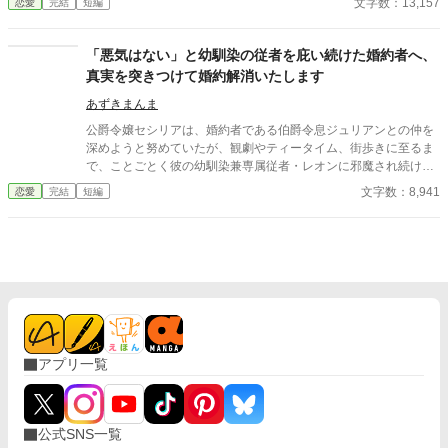
文字数：13,157
恋愛
完結
短編
られた日記を手渡される。 そこには、出会った日から自分を恋し
いと思ってくれていた少女の思いの丈が詰まっていた。 十八歳に
なり、美しく成長した妻を前に、ハイドランジアは、心が揺ら
「悪気はない」と幼馴染の従者を庇い続けた婚約者へ、
ぐ。 自分への恋心を忘れてしまったとしても、これ程までに思っ
真実を突きつけて婚約解消いたします
てくれていたのなら、また、愛を育めるのではないのか？ 様々な
人間の思いが交錯し、物語は、思わぬ方向へと進んでいく。
あずきまんま
公爵令嬢セシリアは、婚約者である伯爵令息ジュリアンとの仲を
深めようと努めていたが、観劇やティータイム、街歩きに至るま
で、ことごとく彼の幼馴染兼専属従者・レオンに邪魔され続けて
いた。セシリアやその父である公爵が度重なる非礼を注意・抗議
文字数：8,941
恋愛
完結
短編
しても、ジュリアンは「悪気はないんだ」「寛容になりなさい」
と一向に取り合わず、従者の暴走を放置し続ける。 無数の不誠実
な対応に堪忍袋の緒が切れたセシリアは、綿密な記録を携え、建
国記念夜会という晴れの舞台で決着をつけることを決意。大勢の
貴族が見守る中、逃げ場のない完璧な証拠とともに婚約解消を突
きつけ、身勝手な二人と身内を庇い続けた伯爵家を社会的な破滅
へと追い込んでいく。
アプリ一覧
公式SNS一覧