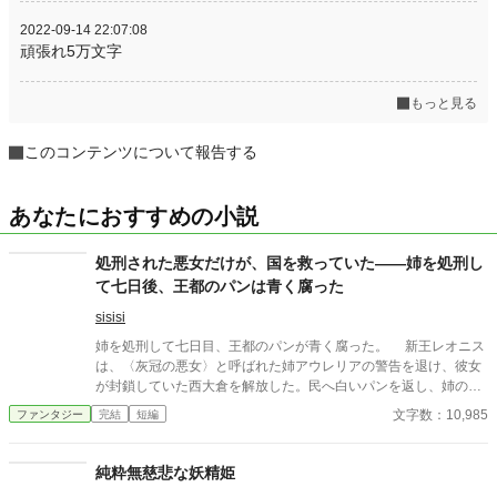
2022-09-14 22:07:08
頑張れ5万文字
もっと見る
このコンテンツについて報告する
あなたにおすすめの小説
処刑された悪女だけが、国を救っていた――姉を処刑し
て七日後、王都のパンは青く腐った
sisisi
姉を処刑して七日目、王都のパンが青く腐った。 新王レオニス
は、〈灰冠の悪女〉と呼ばれた姉アウレリアの警告を退け、彼女
が封鎖していた西大倉を解放した。民へ白いパンを返し、姉の圧
政を終わらせる。それが正しい王の最初の仕事だと信じていた。
文字数：10,985
ファンタジー
完結
短編
しかし、配られたパンの内側には青い筋が走り、口にした者た
ちが次々と倒れていく。 処刑台で姉が残した言葉を思い出した
レオニスは、王城の鐘を三度鳴らす。すると現れたのは、姉の秘
純粋無慈悲な妖精姫
密警察だと恐れられていた〈灰衣隊〉だった。 封鎖された穀