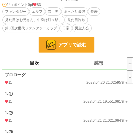
300歳はそろそろ世帯を持て！とうるさ方が言ってくる頃。まだ、男盛りのエル
24h.ポイント
0pt
83
フは瞬く間に変わっていく世界をまだまだ愛でたい。
ファンタジー
エルフ
異世界
まったり最強
長寿
見た目はお兄さん、中身は好々爺。
見た目詐欺
『ですので、まだ森には帰りませんよ。』
見た目はお兄さん、中身は好々爺。300歳エルフのひと息吐くにはお茶と覚書き
第3回次世代ファンタジーカップ
日常
男主人公
を共に。
<アクレイオスの文書、保管方法。>
アプリで読む
小説
228,849 位 / 228,849 件
目次
感想
ファンタジー
53,336 位 / 53,336 件
プロローグ
お気に入り
48
11
2023.04.20 21:02
595文字
24h.ポイント
0 pt
1-①
文字数
67,944
11
2023.04.21 19:55
1,061文字
更新日時
2023.05.25 19:34
1-②
初回公開日時
2023.04.20 21:02
11
2023.04.21 21:02
1,064文字
初回完結日時
2023.05.25 19:35
1-③