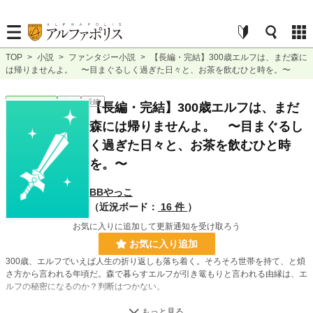
TOP
>
小説
>
ファンタジー小説
>
【長編・完結】300歳エルフは、まだ森に
は帰りませんよ。 〜目まぐるしく過ぎた日々と、お茶を飲むひと時を。〜
ファンタジー
完結
長編
【長編・完結】300歳エルフは、まだ
森には帰りませんよ。 〜目まぐるし
く過ぎた日々と、お茶を飲むひと時
を。〜
BBやっこ
（近況ボード：
16 件
）
お気に入りに追加して更新通知を受け取ろう
お気に入り追加
300歳、エルフでいえば人生の折り返しも落ち着く。そろそろ世帯を持て、と煩
さ方から言われる年頃だ。森で暮らすエルフが引き篭もりと言われる由縁は、エ
ルフの秘密になるのか？判断はつかない。
100歳、多種族で言えば人生を終えている頃、200歳までに交流を楽しむ。