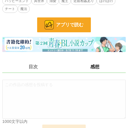
お気に入り
ハッピーエンド
56
異世界
溺愛
魔王
近親相姦あり
ほのぼの
チート
魔法
24h.ポイント
7 pt
文字数
39,121
アプリで読む
更新日時
2026.02.25 21:01
初回公開日時
2026.02.25 20:58
初回完結日時
2026.02.25 21:02
週間ポイント
345 pt (18,394 位)
目次
感想
月間ポイント
1,271 pt (21,030 位)
年間ポイント
19,814 pt (20,268 位)
累計ポイント
19,975 pt (71,137 位)
1000文字以内