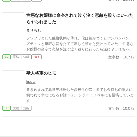
らっと読めるようなそんな感じの短編です。
性悪なお嬢様に命令されて泣く泣く恋敵を殺りにいった
らヤられました
まりも13
フワフワとした酩酊状態が薄れ、僕は気がつくとパンパンパン、
ズチュッと卑猥な音をたてて激しく誰かと交わっていた。 性悪な
お嬢様の命令で恋敵を泣く泣く殺りに行ったら逆にヤラれちゃっ
た、ちょっとアホな子の話です。 （ムーンライトノベルにも掲載
文字数：10,712
BL
完結
短編
R15
しています）
獣人将軍のヒモ
kouta
巻き込まれて異世界移転した高校生が異世界でお金持ちの獣人に
飼われて幸せになるお話 ※ムーンライトノベルにも投稿していま
す
文字数：10,072
BL
完結
短編