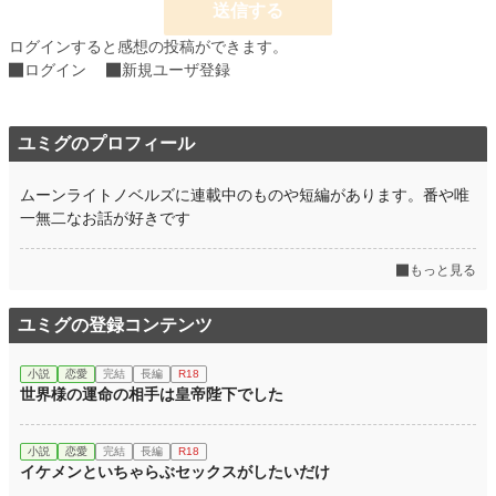
送信する
ログインすると感想の投稿ができます。
ログイン
新規ユーザ登録
ユミグのプロフィール
ムーンライトノベルズに連載中のものや短編があります。番や唯
一無二なお話が好きです
もっと見る
ユミグの登録コンテンツ
小説
恋愛
完結
長編
R18
世界様の運命の相手は皇帝陛下でした
小説
恋愛
完結
長編
R18
イケメンといちゃらぶセックスがしたいだけ