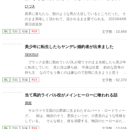
ひづき
異界に落ちたら、獣のような男が入浴しているところだった。 そ
のまま美味しく頂かれて、流されるまま愛でられる。 2023/04/06
後日談追加
文字数：10,469
BL
完結
短編
R18
美少年に転生したらヤンデレ婚約者が出来ました
SEKISUI
ブラック企業に勤めていたOLが寝てそのまま永眠したら美少年
に転生していた 見た目は勝ち組 中身は社畜 斜めな思考の
持ち主 なのでもう働くのは嫌なので怠惰に生きようと思う そ
んな主人公はやばい公爵令息に目を付けられて翻弄される
文字数：92,370
BL
完結
長編
R15
当て馬的ライバル役がメインヒーローに喰われる話
屑籠
サルヴァラ王国の公爵家に生まれたギルバート・ロードウィー
グ。 彼は、物語のそう、悪役というか、小悪党のような性格を
している。 そんな彼と、彼を溺愛する、物語のヒーローみたい
にキラキラ輝いている平民、アルベルト・グラーツのお話。 さ
文字数：13,636
BL
完結
短編
R18