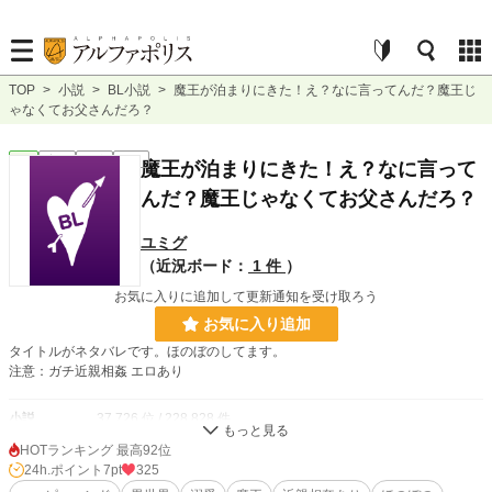
TOP
>
小説
>
BL小説
>
魔王が泊まりにきた！え？なに言ってんだ？魔王じ
ゃなくてお父さんだろ？
BL
完結
短編
R18
魔王が泊まりにきた！え？なに言って
んだ？魔王じゃなくてお父さんだろ？
ユミグ
（近況ボード：
1 件
）
お気に入りに追加して更新通知を受け取ろう
お気に入り追加
タイトルがネタバレです。ほのぼのしてます。
注意：ガチ近親相姦 エロあり
小説
37,726 位 / 228,828 件
HOTランキング 最高92位
BL
10,126 位 / 31,428 件
24h.ポイント
7pt
325