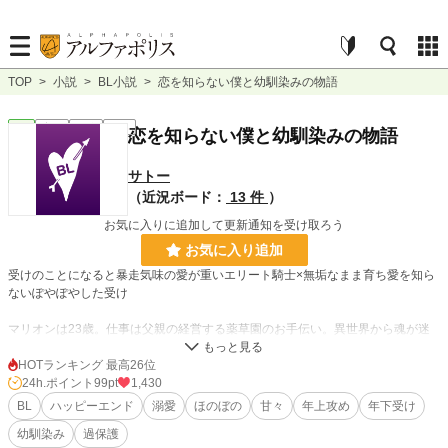
TOP
>
小説
>
BL小説
>
恋を知らない僕と幼馴染みの物語
BL
完結
短編
R18
恋を知らない僕と幼馴染みの物語
サトー
（近況ボード：
13 件
）
お気に入りに追加して更新通知を受け取ろう
お気に入り追加
受けのことになると暴走気味の愛が重いエリート騎士×無垢なまま育ち愛を知ら
ないぽやぽやした受け
マリオンは23歳。仕事は父親の経営する薬草園のお手伝い。異世界から魂が迷
いこんできたマリオンは生まれつき字が読めないけれど、家族と幼馴染みのアル
に守られて今日も幸せに暮らしている。
HOTランキング 最高26位
ある時ちょっぴり大人になろうとコッソリ夜の街に出掛けたことをきっかけに、
24h.ポイント
99pt
1,430
なぜかアルと恋人どうしになってしまった。
BL
ハッピーエンド
溺愛
ほのぼの
甘々
年上攻め
年下受け
恋を知らないのにどうしたらいいんだろう？ と戸惑うマリオンにアルの愛は留
幼馴染み
過保護
まることを知らず…。