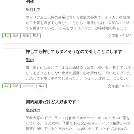
初夜
鳥羽ミワ
ウィリアムは王族の傍系に当たる貴族の長男で、オメガ。発情期
が二十歳を過ぎても来ないことから、家族からは「欠陥品」の烙
印を押されている。 そんなウィリアムは、政略結婚の駒として国
内の有力貴族へ嫁ぐことが決まっていた。しかしその予定が一転
文字数：9,189
BL
完結
短編
R18
し、幼馴染で王弟であるセドリックとの結婚が決まる。 あれよあ
れよと結婚式当日になり、戸惑いながらも結婚を誓うウィリアム
に、セドリックは優しいキスをして……。 そして迎えた初夜。わ
押しても押してもダメそうなので引くことにします
けもわからず悲しくなって泣くウィリアムを、セドリックはたく
Riley
ましい力で抱きしめる。 「お前がずっと、好きだ」 甘い言葉に、
これまで熱を知らなかったウィリアムの身体が潤み、火照りはじ
俺（凪）には愛して止まない幼馴染（紫苑）がいる。 押しても押
める。 ※ムーンライトノベルズ、アルファポリス、pixivへ掲載し
してもビクともしない余裕の態度に心が折れた。 引いたらダメだ
ています
と思っても燃え尽きてしまった…。 ちょっと休憩…。会えないと
寂しいけど、引くと言ったからには自分からいけない…
文字数：4,790
BL
完結
ｼｮｰﾄｼｮｰﾄ
R18
契約結婚だけど大好きです！
泉あけの
子爵令息のイヴ・ランヌは伯爵ベルナール・オルレイアンに恋を
している。 そんな中、子爵である父からオルレイアン伯爵から求
婚書が届いていると言われた。 片思いをしていたイヴは憧れのベ
ルナール様が求婚をしてくれたと大喜び。 しかしこの結婚は両家