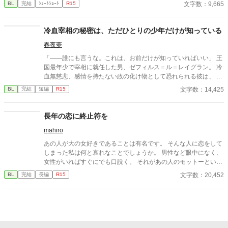
文字数：9,665
BL
完結
ｼｮｰﾄｼｮｰﾄ
R15
の利害が一致した契約結婚だった。 イヴは恋心が暴走してベルナ
ール様に迷惑がかからないようにと距離を取ることに決めた。
...... 「俺と一緒に散歩に行かないか、綺麗な花が庭園に咲いてい
冷血宰相の秘密は、ただひとりの少年だけが知っている
るんだ」 彼はそう言って僕に手を差し伸べてくれた。 「すみま
春夜夢
せん。僕はこれから用事があるので」 本当はベルナール様の手
を取ってしまいたい。でも我慢しなくちゃ。この想いに蓋をしな
「――誰にも言うな。これは、お前だけが知っていればいい」 王
くては。 この結婚は契約だ。僕がどんなに彼を好きでも僕達が
国最年少で宰相に就任した男、ゼフィルス＝ル＝レイグラン。 冷
通じ合うことはないのだから。 ※小説家になろうにも掲載してお
血無慈悲、感情を持たない政の化け物として恐れられる彼は、 な
ります ※直接的な表現ではありませんが、「初夜」という単語が
ぜか、貧民街の少年リクを城へと引き取る。 誰に対しても一切の
文字数：14,425
BL
完結
短編
R15
たびたび登場します
温情を見せないその男が、 唯一リクにだけは、優しく微笑む――
その裏に隠された、王政を揺るがす“とある秘密”とは。 孤児の少
年が踏み入れたのは、 権謀術数渦巻く宰相の世界と、 その胸に秘
長年の恋に終止符を
められた「決して触れてはならない過去」。 これは、孤独なふた
mahiro
りが出会い、 やがて世界を変えていく、 静かで、甘くて、痛いほ
ど愛しい恋の物語。
あの人が大の女好きであることは有名です。 そんな人に恋をして
しまった私は何と哀れなことでしょうか。 男性など眼中になく、
女性がいればすぐにでも口説く。 それがあの人のモットーという
やつでしょう。 どれだけあの人を思っても、無駄だと分かってい
文字数：20,452
BL
完結
長編
R15
ながらなかなか終止符を打てない私についにチャンスがやってき
ました。 これで終らせることが出来る、そう思っていました。