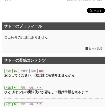
サトーのプロフィール
自己紹介の記述はありません
もっと見る
サトーの登録コンテンツ
小説
BL
連載中
長編
R18
安心してください、僕は誰にも勃ちませんから
小説
BL
完結
短編
R18
ひとりぼっちの魔法使いが恋をして新婚生活を送るまで
小説
BL
完結
短編
R18