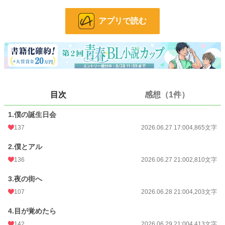
攻め:アル(アルフレッド) 24歳。城の騎士
アプリで読む
受け:マリオン 23歳。異世界から魂がやってきた。大切な箱入り息子。
※この作品はムーンライトノベルズにも投稿しています
小説
11,402 位 / 228,907 件
BL
2,573 位 / 31,453 件
目次
感想（1件）
お気に入り
171
1.僕の誕生日会
24h.ポイント
99 pt
137
2026.06.27 17:00
4,865文字
文字数
51,196
2.僕とアル
更新日時
2026.07.06 21:00
136
2026.06.27 21:00
2,810文字
初回公開日時
2026.06.27 17:00
3.夜の街へ
107
2026.06.28 21:00
4,203文字
初回完結日時
2026.07.06 21:07
4.目が覚めたら
週間ポイント
756 pt (11,018 位)
142
2026.06.29 21:00
4,413文字