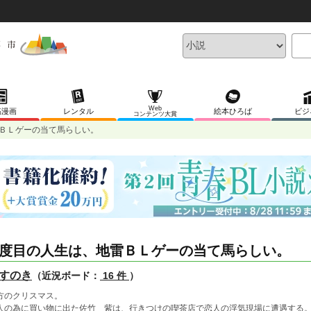
Web
稿漫画
レンタル
絵本ひろば
ビジ
コンテンツ大賞
ＢＬゲーの当て馬らしい。
度目の人生は、地雷ＢＬゲーの当て馬らしい。
すのき
（近況ボード：
16 件
）
方のクリスマス。
人の為に買い物に出た佐竹 紫は、行きつけの喫茶店で恋人の浮気現場に遭遇する