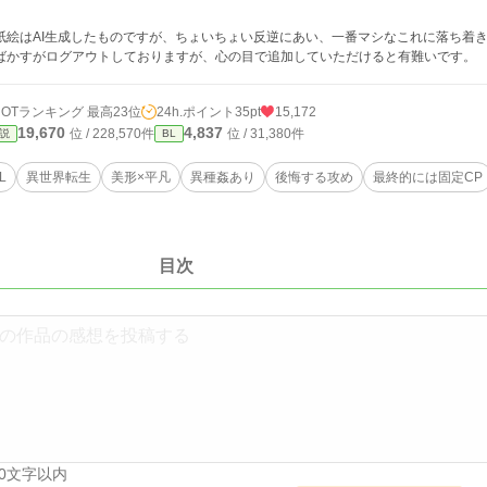
紙絵はAI生成したものですが、ちょいちょい反逆にあい、一番マシなこれに落ち着
ばかすがログアウトしておりますが、心の目で追加していただけると有難いです。
HOTランキング 最高23位
24h.ポイント
35pt
15,172
19,670
4,837
位 / 228,570件
位 / 31,380件
説
BL
L
異世界転生
美形×平凡
異種姦あり
後悔する攻め
最終的には固定CP
目次
00文字以内