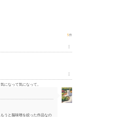
5
件
︙
︙
々気になって気になって。
込もうと脳味噌を絞った作品なの