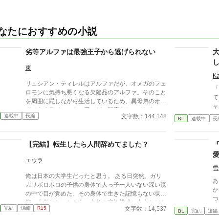
なたにおすすめの小説
劣等アルファは最強王子から逃げられない
東
K
リュシアン・ティレルはアルファだが、オメガのフェ
「
ロモンに気持ち悪くなる欠陥品のアルファ。そのこと
てくれる
を周囲に隠しながら生活しているため、異母弟のオメ
ャ
ガであるライモントに手ひどい態度をとってしまい、
ください
文字数：144,148
連載中
長編
世間からの評判は悪い。 ある日、気分の悪さに逃げ
BL
連載中
長
い
込んだ先で、ひとりの王子につかまる・・・という話
幼
です。
は
【完結】転生したら人間辞めてました？
き
喪
エウラ
――
雪
俺は日本の大学生だったと思う。 ある日突然、ガリ
な
あらすじ Ω
ガリボロボロの子供の身体で人っ子一人いない深い森
せ
か
の中で目が覚めた。その身体で生きた記憶もない状
ま
つ。 しかし玲司は「た
態。大学生だった自分の名前や家族構成、友人なども
す
て
文字数：14,537
完結
短編
R15
覚えていない。 ここで生きるための知識もなく途方
BL
完結
短編
に
く