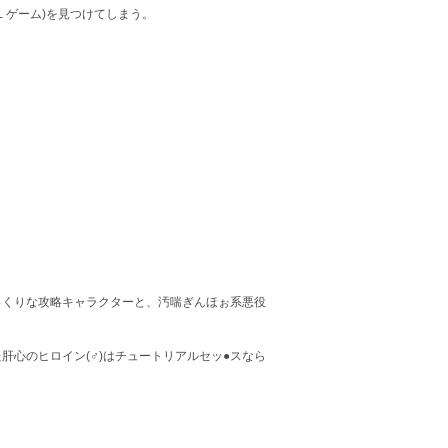
Ｌゲーム)を見つけてしまう。
っくりな攻略キャラクターと、汚喘ぎんほぉ系悪役
心のヒロイン(♂)はチュートリアルセッ●スなら