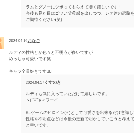
ラムとグノーにツボってもらえて凄く嬉しいです！
今後も見た目はゴツい父母感を出しつつ、レオ達の恋路
ご期待ください(笑)
おなご
2024.04.16
ルディの性格とか色々と不明点が多いですが
めっちゃ可愛いです笑
キャラ全員好きです🤦‍♀️
くすのき
2024.04.17
ルディも気に入っていただけて嬉しいです。
ヽ(´▽`)/＜ワーイ
BLゲームのヒロイン(♂)として可愛さを出来るだけ意識
性格や不明点などは今後の更新で明かしていこうと考え
と幸いです。