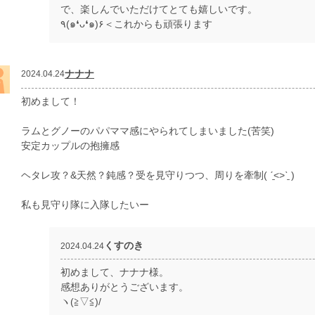
で、楽しんでいただけてとても嬉しいです。
٩(๑❛ᴗ❛๑)۶＜これからも頑張ります
ナナナ
2024.04.24
初めまして！
ラムとグノーのパパママ感にやられてしまいました(苦笑)
安定カップルの抱擁感
ヘタレ攻？&天然？鈍感？受を見守りつつ、周りを牽制( ˊ̱˂˃ˋ̱ )
私も見守り隊に入隊したいー
くすのき
2024.04.24
初めまして、ナナナ様。
感想ありがとうございます。
ヽ(≧▽≦)/