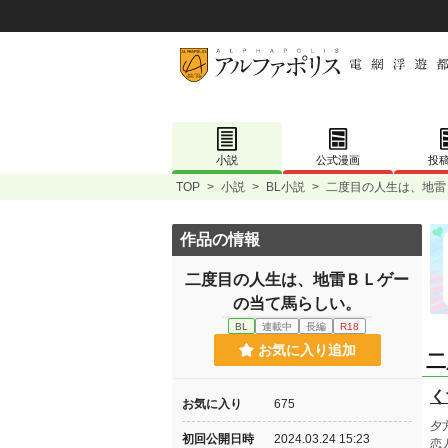
小説
公式漫画
投
TOP
>
小説
>
BL小説
>
二度目の人生は、地雷
作品の情報
二度目の人生は、地雷ＢＬゲー
の当て馬らしい。
BL
連載中
長編
R18
お気に入り追加
二
く
お気に入り
675
夕
初回公開日時
2024.03.24 15:23
恋