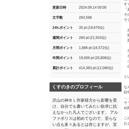
す
更新日時
2024.09.14 00:00
『
そ
文字数
283,598
そ
24h.ポイント
35 pt (19,670位)
お
前
週間ポイント
260 pt (21,503位)
貴
『
月間ポイント
1,886 pt (16,572位)
当
ど
年間ポイント
19,009 pt (20,808位)
ユ
心
累計ポイント
414,383 pt (12,080位)
と
くすのきのプロフィール
な
顔
…
沢山の神ＢＬ作家様方から影響を受
そ
け、自分でも書いてみたい欲求に抗
ぬ
えなかった凡人でございます。 アル
ファポリスは初めてなので、至らな
こ
お
い点も多々あるとは存じますが、宜