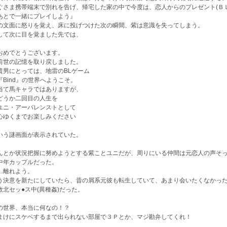
ぐさま携帯端末で別れを告げ、帰宅した家の中で今度は、恋人からのプレゼント(Ｂ
あとで一緒にプレイしよう』
の文面に怒りを覚え、床に投げつけた次の瞬間、紫は意識を失ってしまう。
して次に目を覚ました先では、
めでとうございます。
世の記憶を取り戻しました。
男にとっては、地雷のBLゲーム
Bind』の世界へようこそ。
て馬キャラではありますが、
うか二回目の人生を
ニ・アーバレンストとして
ゆくまでお楽しみください
いう謎画面が表示されていた。
んとか状況把握に努めようとする紫ことユニだが、周りにいる仲間は元恋人の声そ
中年カップルだった。
…離れよう。
う決意を新たにしていたら、昔の屑系元彼も転生していて、あまり会いたくなかった肝
敗北セッ●ス中(異種姦)だった。
の世界、本当に何なの！？
まけにスケベするまで出られない部屋で３Ｐとか、マジ勘弁してくれ！