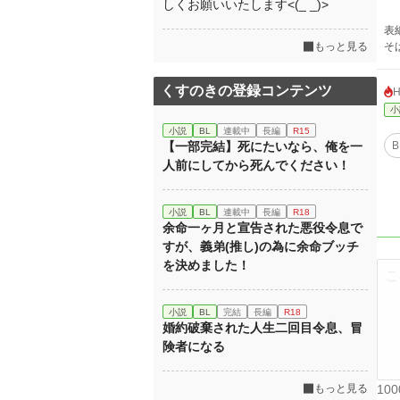
しくお願いいたします<(_ _)>
表
もっと見る
そ
くすのきの登録コンテンツ
小
小説
BL
連載中
長編
R15
【一部完結】死にたいなら、俺を一
B
人前にしてから死んでください！
小説
BL
連載中
長編
R18
余命一ヶ月と宣告された悪役令息で
すが、義弟(推し)の為に余命ブッチ
を決めました！
小説
BL
完結
長編
R18
婚約破棄された人生二回目令息、冒
険者になる
もっと見る
10