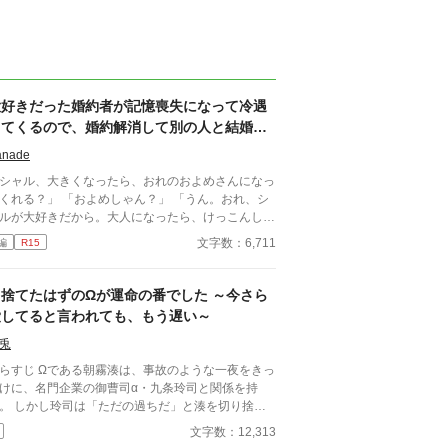
大好きだった婚約者が記憶喪失になって冷遇
してくるので、婚約解消して別の人と結婚し
ます
anade
シャル、大きくなったら、おれのおよめさんになっ
？」 「およめしゃん？」 「うん。おれ、シ
ルが大好きだから。大人になったら、けっこんして
」 「うん！ シャルもリュシーしゃま、だ
文字数：6,711
編
R15
しゅき！ およめしゃん、なる！」 ✩ ✩ ✩
き日に交わした『約束』。その約束が果たされたの
、シャーロットが十二歳、リュシオンが十七歳のと
『捨てたはずのΩが運命の番でした ～今さら
。 それから三年。リュシオンが事故により記憶
愛してると言われても、もう遅い～
失になったことで、全てが狂っていく――。 ―
―――――――― ✻男しかいない、αとΩしかい
兎
い世界観なので、女性やβといった概念は出てきま
である朝霧湊は、事故のような一夜をきっ
ん。 ✻独自設定の異世界オメガバースです。 ✻4話
けに、名門企業の御曹司α・九条玲司と関係を持
では毎日更新。その後は週3話の更新を目指しま
だの過ちだ」と湊を切り捨
。執筆しながらの更新、遅筆なのでゆっくりペース
、政略結婚のためβの婚約者との未来を選んだ。 深
文字数：12,313
はなりますが、完結は保証いたします。 ☆8/6 6時
傷ついた湊は、彼の前から姿を消す。 数か月後―