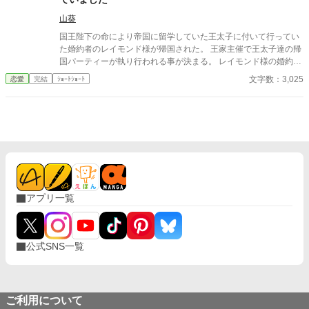
山葵
国王陛下の命により帝国に留学していた王太子に付いて行ってい
た婚約者のレイモンド様が帰国された。 王家主催で王太子達の帰
国パーティーが執り行われる事が決まる。 レイモンド様の婚約者
の私も勿論、従兄にエスコートされ出席させて頂きますわ。 3年
文字数：3,025
恋愛
完結
ｼｮｰﾄｼｮｰﾄ
ぶりに見るレイモンド様は、幼さもすっかり消え、美丈夫になっ
ておりました。 将来の宰相の座も約束されており、婚約者の私も
鼻高々ですわ！ 「レイモンド様、お帰りなさいませ。留学中は、
1度もお戻りにならず、便りも来ずで心配しておりましたのよ。
元気そうで何よりで御座います」 ん？誰だっけ？みたいな顔をレ
イモンド様がされている？ 婚約し顔を合わせでしか会っていませ
んけれど、まさか私を忘れているとかでは無いですよね！？
アプリ一覧
公式SNS一覧
ご利用について