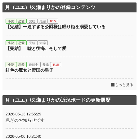
月（ユエ）/久瀬まりかの登録コンテンツ
小説
恋愛
完結
短編
R15
【完結】一途すぎる公爵様は眠り姫を溺愛している
小説
恋愛
完結
短編
【完結】 嘘と後悔、そして愛
小説
恋愛
連載中
長編
R15
緋色の魔女と帝国の皇子
もっと見る
月（ユエ）/久瀬まりかの近況ボードの更新履歴
2026-05-13 12:55:29
急ぎのお知らせです
2026-05-06 10:31:40