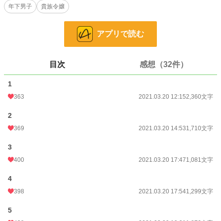
年下男子
貴族令嬢
恋愛
6,721 位 / 66,375 件
お気に入り
2,252
アプリで読む
24h.ポイント
56 pt
文字数
24,930
目次
感想（32件）
更新日時
2021.03.23 13:47
1
363
2021.03.20 12:15
2,360文字
初回公開日時
2021.03.20 12:15
初回完結日時
2021.03.23 13:48
2
369
2021.03.20 14:53
1,710文字
週間ポイント
736 pt (11,199 位)
3
月間ポイント
4,595 pt (8,974 位)
400
2021.03.20 17:47
1,081文字
年間ポイント
143,696 pt (4,325 位)
4
累計ポイント
998,787 pt (5,800 位)
398
2021.03.20 17:54
1,299文字
5