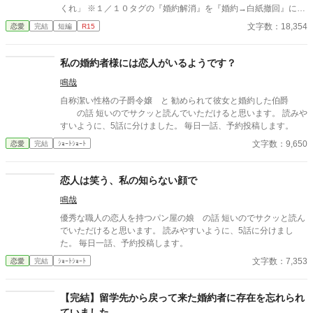
くれ」 ※１／１０タグの『婚約解消』を『婚約→白紙撤回』に訂
正しました。
文字数：18,354
恋愛
完結
短編
R15
私の婚約者様には恋人がいるようです？
鳴哉
自称潔い性格の子爵令嬢 と 勧められて彼女と婚約した伯爵
の話 短いのでサクッと読んでいただけると思います。 読みや
すいように、5話に分けました。 毎日一話、予約投稿します。
文字数：9,650
恋愛
完結
ｼｮｰﾄｼｮｰﾄ
恋人は笑う、私の知らない顔で
鳴哉
優秀な職人の恋人を持つパン屋の娘 の話 短いのでサクッと読ん
でいただけると思います。 読みやすいように、5話に分けまし
た。 毎日一話、予約投稿します。
文字数：7,353
恋愛
完結
ｼｮｰﾄｼｮｰﾄ
【完結】留学先から戻って来た婚約者に存在を忘れられ
ていました