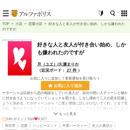
TOP
>
小説
>
恋愛小説
>
好きな人と友人が付き合い始め、しかも嫌われた
のですが
恋愛
完結
短編
好きな人と友人が付き合い始め、しか
も嫌われたのですが
月（ユエ）/久瀬まりか
（近況ボード：
27 件
）
お気に入りに追加して更新通知を受け取ろう
お気に入り追加
ナターシャは以前から恋の相談をしていた友人が、自分の想い人ディーンと秘か
に付き合うようになっていてショックを受ける。しかし諦めて二人の恋を応援し
ようと決める。だがディーンから「二度と僕達に話しかけないでくれ」とまで言
われ、嫌われていたことにまたまたショック。どうしてこんなに嫌われてしまっ
たのか？卒業パーティーのパートナーも決まっていないし、どうしたらいいの？
24h.ポイント
56pt
8,927
異世界
恋愛
ハッピーエンド
卒業パーティー
友人の裏切り
小説
15,329 位 / 228,837 件