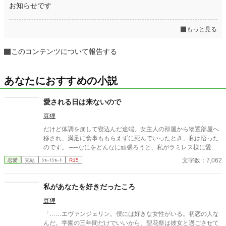
お知らせです
もっと見る
このコンテンツについて報告する
あなたにおすすめの小説
愛される日は来ないので
豆狸
だけど体調を崩して寝込んだ途端、女主人の部屋から物置部屋へ
移され、満足に食事ももらえずに死んでいったとき、私は悟った
のです。 ──なにをどんなに頑張ろうと、私がラミレス様に愛さ
れる日は来ないのだと。
文字数：7,062
恋愛
完結
ｼｮｰﾄｼｮｰﾄ
R15
私があなたを好きだったころ
豆狸
「……エヴァンジェリン。僕には好きな女性がいる。初恋の人な
んだ。学園の三年間だけでいいから、聖花祭は彼女と過ごさせて