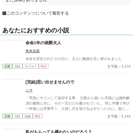
このコンテンツについて報告する
あなたにおすすめの小説
余命1年の侯爵夫人
悠木矢彩
余命を宣告されたその日に、主人に離婚を言い渡されました
文字数：5,176
恋愛
完結
ｼｮｰﾄｼｮｰﾄ
R15
[完結]思い出せませんので
シマ
「早急にサインして返却する事」 父親から届いた手紙には婚約解
消の書類と共に、その一言だけが書かれていた。 同じ学園で学び
一年後には卒業早々、入籍し式を挙げるはずだったのに。急にな
ぜ？訳が分からない。 直接会って訳を聞かねば 注)女性が怪我し
文字数：5,144
恋愛
完結
短編
R15
てます。苦手な方は回避でお願いします。 男性視点 四話完結済
み。毎日、一話更新
私がもらっても構わないのだろう？