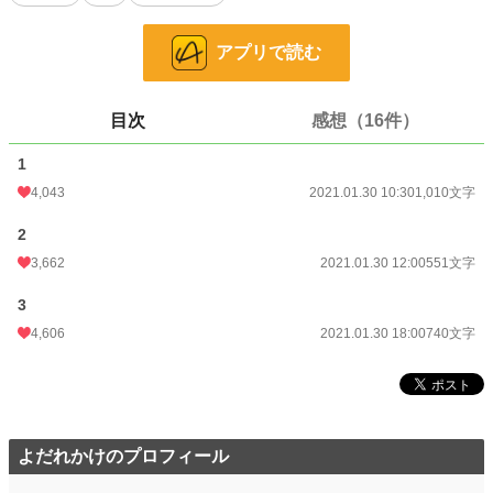
恋愛
2,128 位 / 66,310 件
アプリで読む
お気に入り
809
24h.ポイント
340 pt
目次
感想（16件）
文字数
2,301
1
更新日時
2021.01.30 18:00
4,043
2021.01.30 10:30
1,010文字
初回公開日時
2021.01.30 10:30
2
初回完結日時
2021.01.30 18:13
3,662
2021.01.30 12:00
551文字
週間ポイント
3,886 pt (2,619 位)
3
月間ポイント
14,498 pt (3,230 位)
4,606
2021.01.30 18:00
740文字
年間ポイント
215,343 pt (2,880 位)
累計ポイント
1,110,164 pt (5,233 位)
よだれかけのプロフィール