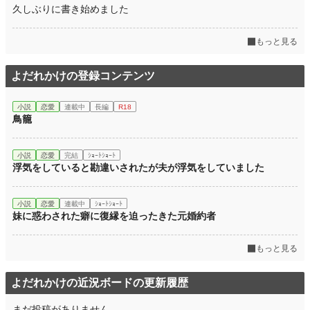
久しぶりに書き始めました
もっと見る
よだれかけの登録コンテンツ
小説
恋愛
連載中
長編
R18
鳥籠
小説
恋愛
完結
ｼｮｰﾄｼｮｰﾄ
浮気をしていると勘違いされたが夫が浮気をしていました
小説
恋愛
連載中
ｼｮｰﾄｼｮｰﾄ
妹に惑わされた癖に復縁を迫ったきた元婚約者
もっと見る
よだれかけの近況ボードの更新履歴
まだ投稿がありません