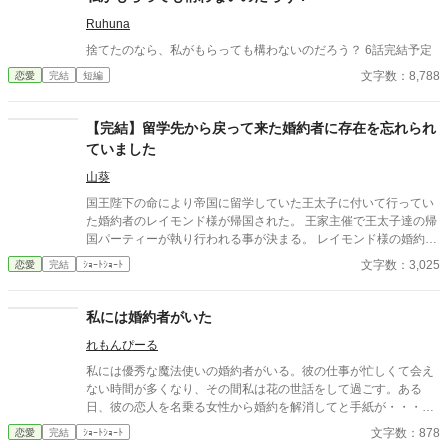
Ruhuna
捨てたのなら、私がもらっても構わないのだろう？ 6話完結予定
文字数：8,788
恋愛
完結
短編
【完結】留学先から戻って来た婚約者に存在を忘れられ
ていました
山葵
国王陛下の命により帝国に留学していた王太子に付いて行ってい
た婚約者のレイモンド様が帰国された。 王家主催で王太子達の帰
国パーティーが執り行われる事が決まる。 レイモンド様の婚約者
の私も勿論、従兄にエスコートされ出席させて頂きますわ。 3年
文字数：3,025
恋愛
完結
ｼｮｰﾄｼｮｰﾄ
ぶりに見るレイモンド様は、幼さもすっかり消え、美丈夫になっ
ておりました。 将来の宰相の座も約束されており、婚約者の私も
鼻高々ですわ！ 「レイモンド様、お帰りなさいませ。留学中は、
私には婚約者がいた
1度もお戻りにならず、便りも来ずで心配しておりましたのよ。
れもんぴーる
元気そうで何よりで御座います」 ん？誰だっけ？みたいな顔をレ
イモンド様がされている？ 婚約し顔を合わせでしか会っていませ
私には優秀な魔法使いの婚約者がいる。彼の仕事が忙しくて会え
んけれど、まさか私を忘れているとかでは無いですよね！？
ない時間が多くなり、その間私は花の世話をして過ごす。ある
日、彼の恋人を名乗る女性から婚約を解消してと手紙が・・・。
私は大切な花の世話を忘れるほど嘆き悲しむ。すると彼
文字数：878
恋愛
完結
ｼｮｰﾄｼｮｰﾄ
は・・・？ ＊かなりショートストーリーです。長編にするつもり