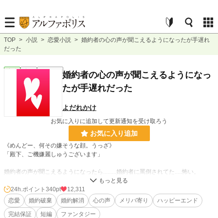
TOP
>
小説
>
恋愛小説
>
婚約者の心の声が聞こえるようになったが手遅れ
だった
恋愛
完結
ｼｮｰﾄｼｮｰﾄ
婚約者の心の声が聞こえるようになっ
たが手遅れだった
よだれかけ
お気に入りに追加して更新通知を受け取ろう
お気に入り追加
《めんどー、何その嫌そうな顔。うっざ》
「殿下、ご機嫌麗しゅうございます」
婚約者の声が聞こえるようになったら.........婚約者に罵倒されてた.....怖い。
全3話完結
24h.ポイント
340pt
12,311
恋愛
婚約破棄
婚約解消
心の声
メリバ寄り
ハッピーエンド
小説
4,020 位 / 228,570 件
完結保証
短編
ファンタジー