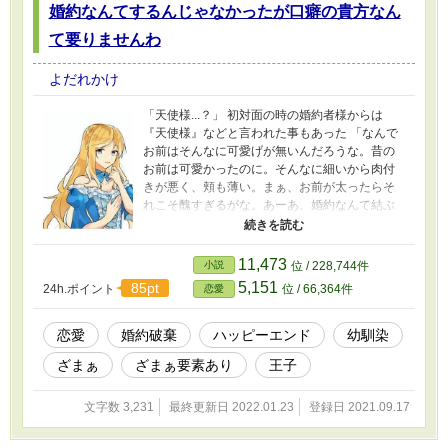
婚約なんてするんじゃなかったが口癖の貴方なん
て要りませんわ
よだれかけ
「天使様...？」 初対面の時の婚約者様からは
『天使様』などと言われた事もあった 「なんで
お前はそんなに可愛げが無いんだろうな。昔の
お前は可愛かったのに。そんなに細いから肉付
きが悪く、頬も薄い。まぁ、お前が太ったらそ
れこそ醜すぎるがな。あーあ、婚約なんて結ぶ
んじゃなかった」 そうですか、なら婚約破棄し
ましょう。
11,473
小説
位 / 228,744件
5,151
85pt
24h.ポイント
位 / 66,364件
恋愛
恋愛
婚約破棄
ハッピーエンド
幼馴染
ざまぁ
ざまぁ要素あり
王子
文字数 3,231
最終更新日 2022.01.23
登録日 2021.09.17