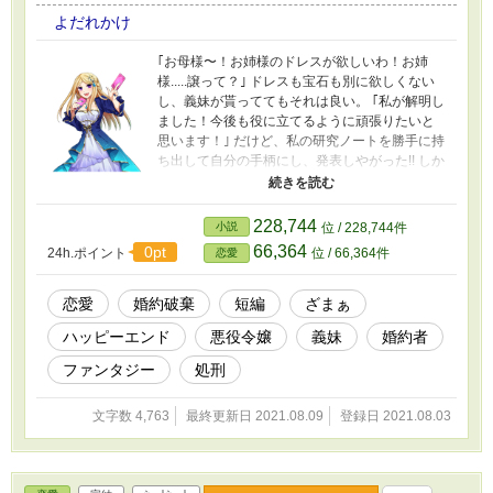
よだれかけ
｢お母様〜！お姉様のドレスが欲しいわ！お姉
様.....譲って？｣ ドレスも宝石も別に欲しくない
し、義妹が貰っててもそれは良い。 ｢私が解明し
ました！今後も役に立てるように頑張りたいと
思います！｣ だけど、私の研究ノートを勝手に持
ち出して自分の手柄にし、発表しやがった!! しか
も、お父様がコイツに気を配りまくるから使用
人達も私よりも優遇するしー！ 婚約者は取ら
れ、手柄も奪われ........それなら盛大に弾けて頂
228,744
小説
位 / 228,744件
きますわ！ お気に入り、感想お願いします〜！
66,364
0pt
24h.ポイント
位 / 66,364件
恋愛
恋愛
婚約破棄
短編
ざまぁ
ハッピーエンド
悪役令嬢
義妹
婚約者
ファンタジー
処刑
文字数 4,763
最終更新日 2021.08.09
登録日 2021.08.03