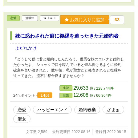
恋愛
連載中
ｼｮｰﾄｼｮｰﾄ
お気に入りに追加
63
妹に惑わされた癖に復縁を迫ったきた元婚約者
よだれかけ
「どうして僕は君と婚約したんだろう。優秀な妹のエレナと婚約し
たかったよ」 ショックで口を噤んでいると畳み掛けるように婚約
破棄を言い渡された。 数年後、私が聖女だと発表されると復縁を
迫ってきた。 流石に都合良すぎませんか？
29,633
小説
位 / 228,744件
12,608
14pt
24h.ポイント
位 / 66,364件
恋愛
恋愛
ハッピーエンド
婚約破棄
ざまぁ
聖女
文字数 2,589
最終更新日 2022.08.16
登録日 2022.08.15