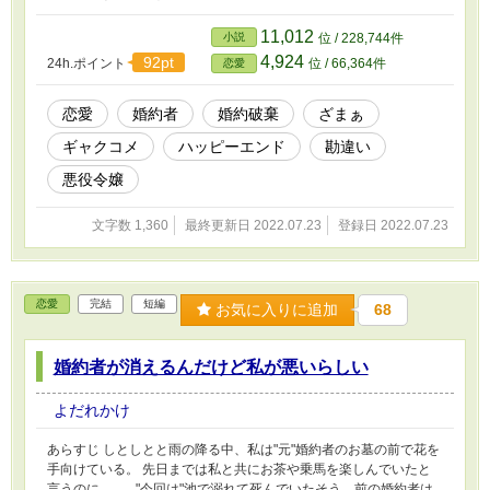
11,012
小説
位 / 228,744件
4,924
92pt
24h.ポイント
位 / 66,364件
恋愛
恋愛
婚約者
婚約破棄
ざまぁ
ギャクコメ
ハッピーエンド
勘違い
悪役令嬢
文字数 1,360
最終更新日 2022.07.23
登録日 2022.07.23
恋愛
完結
短編
お気に入りに追加
68
婚約者が消えるんだけど私が悪いらしい
よだれかけ
あらすじ しとしとと雨の降る中、私は"元"婚約者のお墓の前で花を
手向けている。 先日までは私と共にお茶や乗馬を楽しんでいたと
言うのに.......... "今回は"池で溺れて死んでいたそう。前の婚約者は