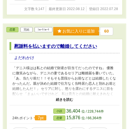
文字数 9,147
最終更新日 2022.08.12
登録日 2022.07.28
恋愛
完結
ｼｮｰﾄｼｮｰﾄ
お気に入りに追加
60
慰謝料を払いますので離婚してください
よだれかけ
「デニス様はは私との結婚で財産が目当てだったのですね」 優雅
に微笑みながら、デニスの妻であるセリアは離婚届を書いていた。
「あ、当たり前だ！！そもそも普段からお前などとは結婚したくな
かったんだ。親が決めた結婚で仕方なく当時居た恋人と別れお前と
結婚したんだ！」 セリアに対し、怒りを露わにするデニスに目を
配らせ 「まぁいいですけれど、私は貴方との結婚に耐えきれなく
なり離婚を切り出したため私が慰謝料を払いますわ。離婚届にサイ
ンしてくださる？」 離婚届をセリアから奪い取るようにして受け
取ると 「早く貸せッ、今すぐ離婚届を提出しに行ってやる。慰謝
36,404
小説
位 / 228,744件
料は金と領地にしろ。広大な土地をな！」 なら差し上げますわ。
15,876
7pt
24h.ポイント
位 / 66,364件
恋愛
広大な土地をね