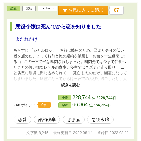
恋愛
完結
ｼｮｰﾄｼｮｰﾄ
お気に入りに追加
87
悪役令嬢は死んでから恋を知りました
よだれかけ
あらすじ 「シャルロッテ！お前は嫉妬のため、己より身分の低い
者を虐めた。よってお前と俺の婚約を破棄し、お前を一生幽閉にす
る!!」 この一言で私は幽閉されしまった。幽閉先では今までに食べ
たことの無い様なレベルの食事。寝室ではネズミが走り回り.........
と劣悪な環境に閉じ込められて.......死亡 したのだが、幽霊になって
しまいました！幽霊になってからは王宮でのんびり過ごしたり、人
間観察をしたり........とまったりのんびり 幽霊最高！！！！！！あ
っ、でも話し相手が居ないので成仏したいかも...？
228,744
小説
位 / 228,744件
66,364
0pt
24h.ポイント
位 / 66,364件
恋愛
恋愛
婚約破棄
ざまぁ
悪役令嬢
文字数 8,245
最終更新日 2022.08.14
登録日 2022.08.11