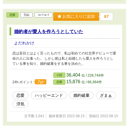
恋愛
完結
ｼｮｰﾄｼｮｰﾄ
お気に入りに追加
67
婚約者が愛人を作ろうとしていた
よだれかけ
恋は盲目とはよく言ったもので、私は初めての社交界デビューで運
命の人に出逢った。 しかし彼は私と結婚したら愛人を作ろうとし
ている事を知り、婚約破棄をする事を決めた。
36,404
小説
位 / 228,744件
15,876
7pt
24h.ポイント
位 / 66,364件
恋愛
恋愛
ハッピーエンド
婚約破棄
ざまぁ
浮気
文字数 2,041
最終更新日 2022.08.15
登録日 2022.08.15