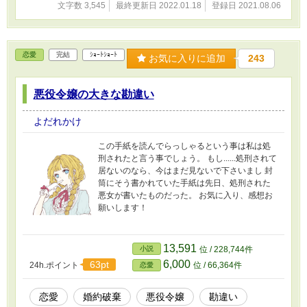
文字数 3,545
最終更新日 2022.01.18
登録日 2021.08.06
恋愛
完結
ｼｮｰﾄｼｮｰﾄ
お気に入りに追加
243
悪役令嬢の大きな勘違い
よだれかけ
この手紙を読んでらっしゃるという事は私は処
刑されたと言う事でしょう。 もし......処刑されて
居ないのなら、今はまだ見ないで下さいまし 封
筒にそう書かれていた手紙は先日、処刑された
悪女が書いたものだった。 お気に入り、感想お
願いします！
13,591
小説
位 / 228,744件
6,000
63pt
24h.ポイント
位 / 66,364件
恋愛
恋愛
婚約破棄
悪役令嬢
勘違い