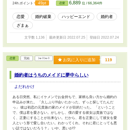
6,889
49pt
24h.ポイント
位 / 66,364件
恋愛
恋愛
婚約破棄
ハッピーエンド
婚約者
ざまぁ
文字数 1,136
最終更新日 2022.07.25
登録日 2022.07.24
恋愛
完結
ｼｮｰﾄｼｮｰﾄ
お気に入りに追加
119
婚約者はうちのメイドに夢中らしい
よだれかけ
ある日突然、私にイケメンでお金持ちで、家柄も良い方から婚約の
申込みが来た。 「久しぶり!!!会いたかった、ずっと探してたんだ
っ」 彼は初恋の元貴族の家のメイドが目的だった。 「ということ
で、僕は君を愛さない。がしかし、僕の愛する彼女は貴族ではな
く、正妻にすることが出来ない。だから、君を正妻にして彼女を愛
人という形で愛し合いたい。わかってくれ、それに君にとっても悪
い話ではないだろう？」 いや、悪いが!?