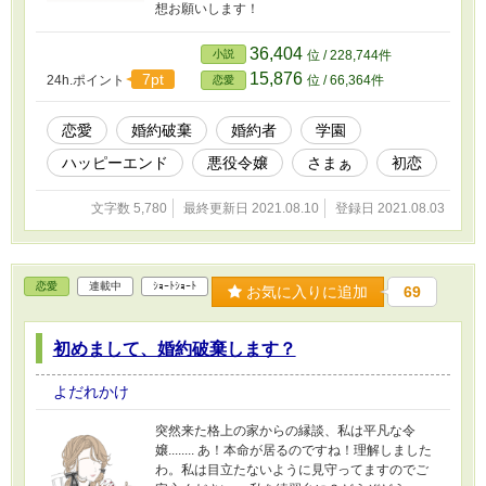
想お願いします！
36,404
小説
位 / 228,744件
15,876
7pt
24h.ポイント
位 / 66,364件
恋愛
恋愛
婚約破棄
婚約者
学園
ハッピーエンド
悪役令嬢
さまぁ
初恋
文字数 5,780
最終更新日 2021.08.10
登録日 2021.08.03
恋愛
連載中
ｼｮｰﾄｼｮｰﾄ
お気に入りに追加
69
初めまして、婚約破棄します？
よだれかけ
突然来た格上の家からの縁談、私は平凡な令
嬢........ あ！本命が居るのですね！理解しました
わ。私は目立たないように見守ってますのでご