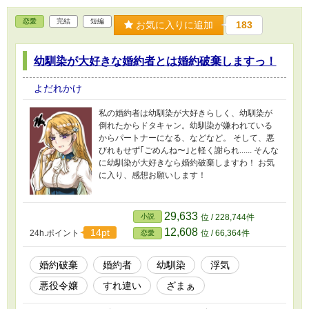
恋愛
完結
短編
お気に入りに追加
183
幼馴染が大好きな婚約者とは婚約破棄しますっ！
よだれかけ
私の婚約者は幼馴染が大好きらしく、幼馴染が
倒れたからドタキャン。幼馴染が嫌われている
からパートナーになる、などなど。 そして、悪
びれもせず｢ごめんね〜｣と軽く謝られ...... そんな
に幼馴染が大好きなら婚約破棄しますわ！ お気
に入り、感想お願いします！
29,633
小説
位 / 228,744件
12,608
14pt
24h.ポイント
位 / 66,364件
恋愛
婚約破棄
婚約者
幼馴染
浮気
悪役令嬢
すれ違い
ざまぁ