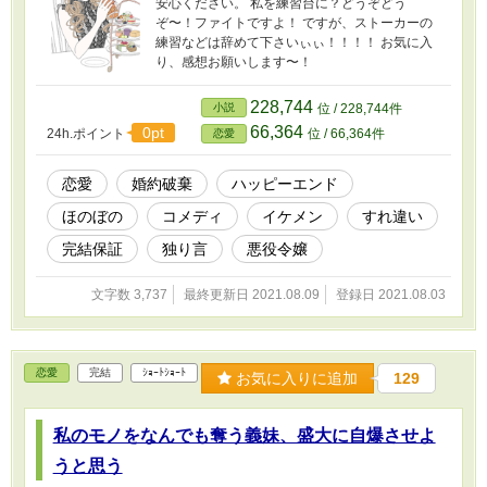
安心ください。 私を練習台に？どうぞどう
ぞ〜！ファイトですよ！ ですが、ストーカーの
練習などは辞めて下さいぃぃ！！！！ お気に入
り、感想お願いします〜！
228,744
小説
位 / 228,744件
66,364
0pt
24h.ポイント
位 / 66,364件
恋愛
恋愛
婚約破棄
ハッピーエンド
ほのぼの
コメディ
イケメン
すれ違い
完結保証
独り言
悪役令嬢
文字数 3,737
最終更新日 2021.08.09
登録日 2021.08.03
恋愛
完結
ｼｮｰﾄｼｮｰﾄ
お気に入りに追加
129
私のモノをなんでも奪う義妹、盛大に自爆させよ
うと思う