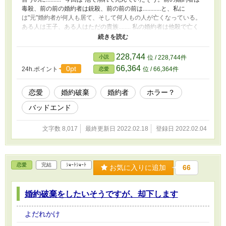
毒殺、前の前の婚約者は銃殺、前の前の前は............と、私に
は"元"婚約者が何人も居て、そして何人もの人が亡くなっている。
ある人は王子、ある人はただの貴族........ 私の婚約者は他殺で亡く
なっているけれど.....余りにも意味の無い人だって亡くなってい
る。流石に可笑しいと思うんだが......
228,744
小説
位 / 228,744件
66,364
0pt
24h.ポイント
位 / 66,364件
恋愛
恋愛
婚約破棄
婚約者
ホラー？
バッドエンド
文字数 8,017
最終更新日 2022.02.18
登録日 2022.02.04
恋愛
完結
ｼｮｰﾄｼｮｰﾄ
お気に入りに追加
66
婚約破棄をしたいそうですが、却下します
よだれかけ