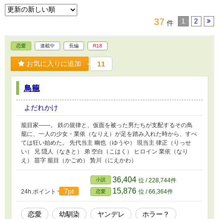
37
1
2
件
恋愛
連載中
長編
R18
お気に入りに追加
11
鳥籠
よだれかけ
籠目家――。 鉄の規律と、仮面を被った男たちが支配するその鳥
籠に、一人の少女・業依（なりえ）が足を踏み入れた時から、すべ
ては狂い始めた。 先代当主 幽也（ゆうや） 現当主 律正（りっせ
い） 兄 隠人（なきと） 弟 空白（こはく） ヒロイン 業依（なり
え） 苗字 籠目（かごめ） 贄川（にえかわ）
36,404
小説
位 / 228,744件
15,876
7pt
24h.ポイント
位 / 66,364件
恋愛
恋愛
幼馴染
ヤンデレ
ホラー？