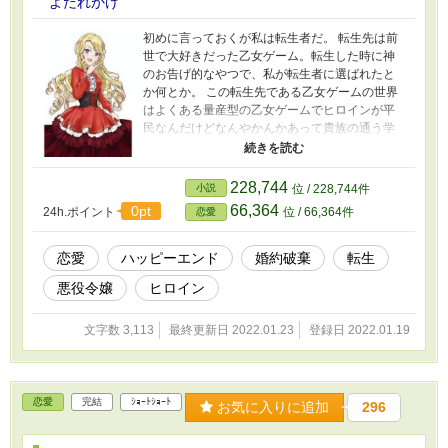
よだれかけ
初めに言っておくが私は転生者だ。 転生先は前
世で大好きだった乙女ゲーム。転生した時に神
のお告げ的なやつで、私が転生者に選ばれたと
か何とか。 この転生先である乙女ゲームの世界
はよくある量産型の乙女ゲームでヒロインが平
民なんだけどなんやかんかあって貴族の通う学
校に入学する。 うん、よくあるやつ。 チラ見に
推しは悪役令嬢なのだが....... 悪役令嬢が土下座!?
え、まって悪役令嬢じゃなくて悲劇のヒロイン?
228,744
小説
位 / 228,744件
私(ヒロイン)のライバルになれるように改造して
66,364
0pt
24h.ポイント
位 / 66,364件
恋愛
見せるわ！ イラストはイラストACからお借りし
ました。
恋愛
ハッピーエンド
婚約破棄
転生
悪役令嬢
ヒロイン
文字数 3,113
最終更新日 2022.01.23
登録日 2022.01.19
恋愛
完結
ｼｮｰﾄｼｮｰﾄ
お気に入りに追加
296