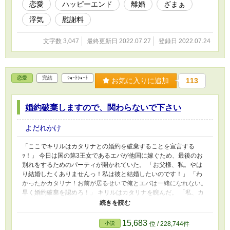
恋愛
ハッピーエンド
離婚
ざまぁ
浮気
慰謝料
文字数 3,047
最終更新日 2022.07.27
登録日 2022.07.24
恋愛
完結
ｼｮｰﾄｼｮｰﾄ
お気に入りに追加
113
婚約破棄しますので、関わらないで下さい
よだれかけ
「ここでキリルはカタリナとの婚約を破棄することを宣言する
ｯ！」 今日は国の第3王女であるエバが他国に嫁ぐため、最後のお
別れをするためのパーティが開かれていた。 「お父様、私。やは
り結婚したくありませんっ！私は彼と結婚したいのです！」 「わ
かったかカタリナ！お前が居るせいで俺とエバは一緒になれない。
早く婚約破棄を認めろ！」 キリルはカタリナを睨んだ。 「私、カ
タリナがキリルとの婚約破棄を認めます。ですので、もう帰ってよ
ろしいですか？」
15,683
小説
位 / 228,744件