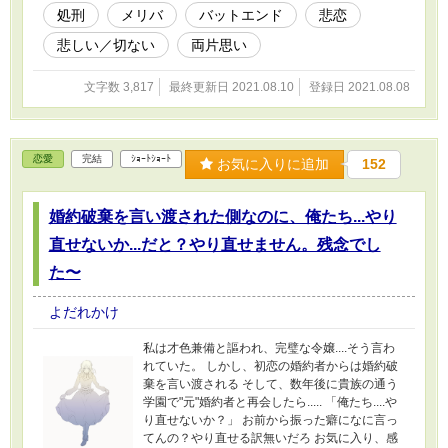
処刑
メリバ
バットエンド
悲恋
悲しい／切ない
両片思い
文字数 3,817
最終更新日 2021.08.10
登録日 2021.08.08
恋愛
完結
ｼｮｰﾄｼｮｰﾄ
お気に入りに追加
152
婚約破棄を言い渡された側なのに、俺たち...やり
直せないか...だと？やり直せません。残念でし
た〜
よだれかけ
私は才色兼備と謳われ、完璧な令嬢....そう言わ
れていた。 しかし、初恋の婚約者からは婚約破
棄を言い渡される そして、数年後に貴族の通う
学園で"元"婚約者と再会したら..... 「俺たち....や
り直せないか？」 お前から振った癖になに言っ
てんの？やり直せる訳無いだろ お気に入り、感