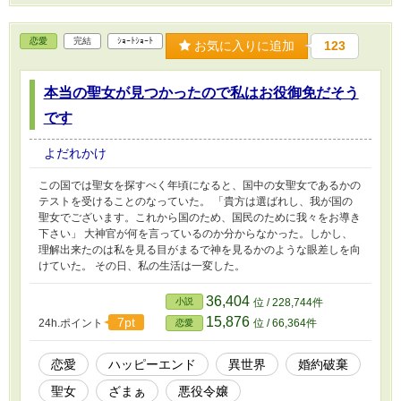
恋愛
完結
ｼｮｰﾄｼｮｰﾄ
お気に入りに追加
123
本当の聖女が見つかったので私はお役御免だそう
です
よだれかけ
この国では聖女を探すべく年頃になると、国中の女聖女であるかの
テストを受けることのなっていた。 「貴方は選ばれし、我が国の
聖女でございます。これから国のため、国民のために我々をお導き
下さい」 大神官が何を言っているのか分からなかった。しかし、
理解出来たのは私を見る目がまるで神を見るかのような眼差しを向
けていた。 その日、私の生活は一変した。
36,404
小説
位 / 228,744件
15,876
7pt
24h.ポイント
位 / 66,364件
恋愛
恋愛
ハッピーエンド
異世界
婚約破棄
聖女
ざまぁ
悪役令嬢