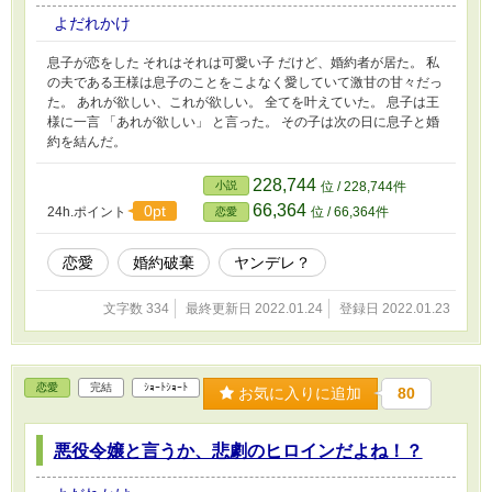
よだれかけ
息子が恋をした それはそれは可愛い子 だけど、婚約者が居た。 私
の夫である王様は息子のことをこよなく愛していて激甘の甘々だっ
た。 あれが欲しい、これが欲しい。 全てを叶えていた。 息子は王
様に一言 「あれが欲しい」 と言った。 その子は次の日に息子と婚
約を結んだ。
228,744
小説
位 / 228,744件
66,364
0pt
24h.ポイント
位 / 66,364件
恋愛
恋愛
婚約破棄
ヤンデレ？
文字数 334
最終更新日 2022.01.24
登録日 2022.01.23
恋愛
完結
ｼｮｰﾄｼｮｰﾄ
お気に入りに追加
80
悪役令嬢と言うか、悲劇のヒロインだよね！？