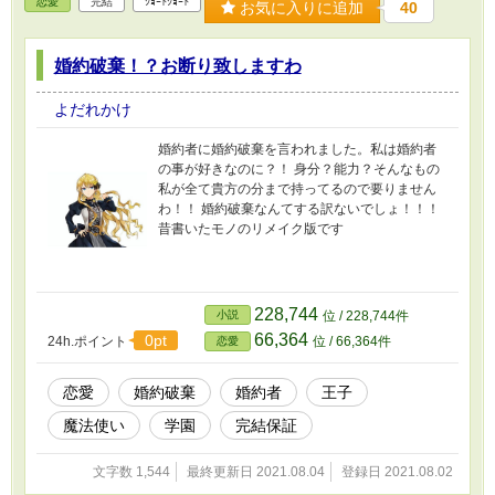
恋愛
完結
ｼｮｰﾄｼｮｰﾄ
お気に入りに追加
40
婚約破棄！？お断り致しますわ
よだれかけ
婚約者に婚約破棄を言われました。私は婚約者
の事が好きなのに？！ 身分？能力？そんなもの
私が全て貴方の分まで持ってるので要りません
わ！！ 婚約破棄なんてする訳ないでしょ！！！
昔書いたモノのリメイク版です
228,744
小説
位 / 228,744件
66,364
0pt
24h.ポイント
位 / 66,364件
恋愛
恋愛
婚約破棄
婚約者
王子
魔法使い
学園
完結保証
文字数 1,544
最終更新日 2021.08.04
登録日 2021.08.02