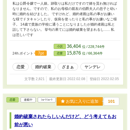
私は公爵令嬢で一人娘。跡取りは私だけですので婿を貰わ無ければ
なりません。ですので、私のお母様の親友の伯爵夫人の息子と幼い
時に婚約を結びました。 ですけれど、婚約者殿は私の事がお嫌い
な様でドタキャンしたり、仮病を使ったりと私の事がお嫌いなご様
子。 14歳で貴族の学校に通うことになりましたが婚約者殿は私と
話して下さらない。 挙句の果てには婚約破棄を望まれるし....... 私
は悲しいです
36,404
小説
位 / 228,744件
15,876
7pt
24h.ポイント
位 / 66,364件
恋愛
恋愛
婚約破棄
ざまぁ
ヤンデレ
文字数 2,821
最終更新日 2022.02.08
登録日 2022.02.05
恋愛
連載中
ｼｮｰﾄｼｮｰﾄ
お気に入りに追加
101
婚約破棄されたらしいんだけど、どう考えてもお
前が悪い