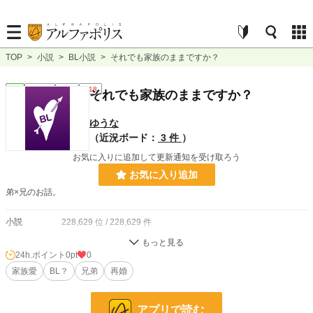
TOP
>
小説
>
BL小説
>
それでも家族のままですか？
BL
連載中
短編
R18
それでも家族のままですか？
ゆうな
（近況ボード：
3 件
）
お気に入りに追加して更新通知を受け取ろう
お気に入り追加
弟×兄のお話。
小説
228,629 位 / 228,629 件
BL
31,395 位 / 31,395 件
24h.ポイント
0pt
0
お気に入り
家族愛
BL？
16
兄弟
再婚
24h.ポイント
0 pt
アプリで読む