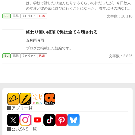
は、学校で話したり遊んだりするくらいの仲だったが、今日数人
の友達と彼の家に遊びに行くことになった。 数年ぶりの幼なじみ
の家を懐かしんでいる中、いつの間にか友人たちは帰っており、
文字数：10,110
BL
完結
ｼｮｰﾄｼｮｰﾄ
R15
幼なじみと2人きりに。 そこで俺は彼の部屋であるものを見つけ
てしまい、部屋に来た有沢に咄嗟に寝たフリをするが…
終わり無い絶頂で男は全てを壊される
五月雨時雨
ブログに掲載した短編です。
文字数：2,826
BL
完結
ｼｮｰﾄｼｮｰﾄ
R18
アプリ一覧
公式SNS一覧