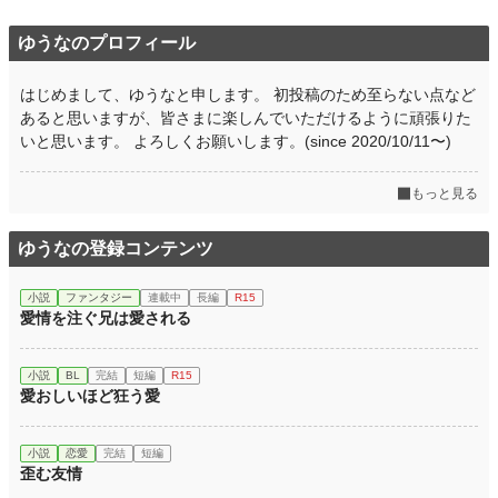
ゆうなのプロフィール
はじめまして、ゆうなと申します。 初投稿のため至らない点など
あると思いますが、皆さまに楽しんでいただけるように頑張りた
いと思います。 よろしくお願いします。(since 2020/10/11〜)
もっと見る
ゆうなの登録コンテンツ
小説
ファンタジー
連載中
長編
R15
愛情を注ぐ兄は愛される
小説
BL
完結
短編
R15
愛おしいほど狂う愛
小説
恋愛
完結
短編
歪む友情