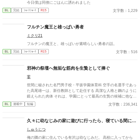
今日僕は同僚にごはんに誘われました
文字数：1,229
BL
完結
ｼｮｰﾄｼｮｰﾄ
R15
フルチン魔王と雄っぱい勇者
ミクリ21
フルチンの魔王と、雄っぱいが素晴らしい勇者の話。
文字数：516
BL
完結
ｼｮｰﾄｼｮｰﾄ
R15
邪神の祭壇へ無垢な筋肉を生贄として捧ぐ
零
世間に秘された名門男子校・平坂学園体育科 空手の名選手であっ
た高尾雄一は、新任教師として赴任する 高潔な人格と鋼のように
鍛えられた肉体 それは、学園にとって最高の生贄の候補に他なら
なかった 至高の筋肉を持つ、精神を削られ意志をなくした青年を
文字数：236,341
BL
連載中
短編
太古の神に捧げるため、“水”、“風”、“土”の信奉者達が暗躍する 意
志をなくし筋肉の操り人形と化した“デク” 消える教師 山奥の男子
校で繰り広げられるダークファンタジー
久々に幼なじみの家に遊びに行ったら、寝ている間に…
しゅうじつ
俺の隣の家に住んでいる有沢は幼なじみだ。 高校に入ってから