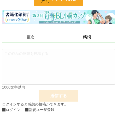
文字数
3,329
更新日時
2021.03.02 10:54
初回公開日時
2020.12.10 22:29
週間ポイント
0 pt (228,629 位)
目次
感想
月間ポイント
0 pt (228,629 位)
年間ポイント
203 pt (125,572 位)
累計ポイント
6,188 pt (116,833 位)
1000文字以内
送信する
ログインすると感想の投稿ができます。
ログイン
新規ユーザ登録