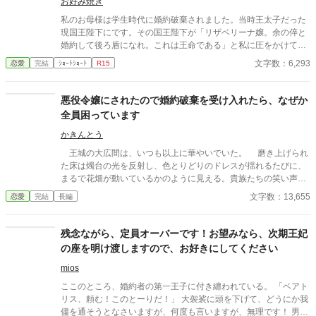
お好み焼き
私のお母様は学生時代に婚約破棄されました。当時王太子だった
現国王陛下にです。その国王陛下が「リザベリーナ嬢。余の倅と
婚約して後ろ盾になれ。これは王命である」と私に圧をかけてき
ました。
文字数：6,293
恋愛
完結
ｼｮｰﾄｼｮｰﾄ
R15
悪役令嬢にされたので婚約破棄を受け入れたら、なぜか
全員困っています
かきんとう
王城の大広間は、いつも以上に華やいでいた。 磨き上げられ
た床は燭台の光を反射し、色とりどりのドレスが揺れるたびに、
まるで花畑が動いているかのように見える。貴族たちの笑い声、
楽団の優雅な旋律、そして、ひそやかな噂話が、空気を満たして
文字数：13,655
恋愛
完結
長編
いた。 その中心に、私は立っていた。 ――今日、この瞬間の
ために。 「エレノア・フォン・リーベルト嬢」 高らかに呼ばれ
た私の名に、ざわめきがぴたりと止む。
残念ながら、定員オーバーです！お望みなら、次期王妃
の座を明け渡しますので、お好きにしてください
mios
ここのところ、婚約者の第一王子に付き纏われている。 「ベアト
リス、頼む！このとーりだ！」 大袈裟に頭を下げて、どうにか我
儘を通そうとなさいますが、何度も言いますが、無理です！ 男爵