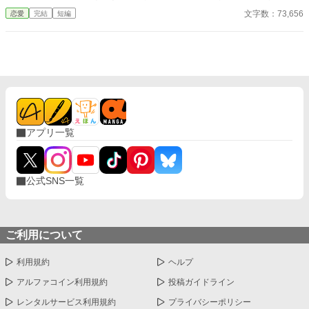
令嬢を側妃にすることはできません。愛妾もすでに埋まってます
文字数：73,656
恋愛
完結
短編
のよ。 どこに、捻じ込めると言うのですか！ ※番外編少し長くな
りそうなので、また別作品としてあげることにしました。読んで
いただきありがとうございました。
アプリ一覧
公式SNS一覧
ご利用について
利用規約
ヘルプ
アルファコイン利用規約
投稿ガイドライン
レンタルサービス利用規約
プライバシーポリシー