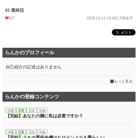
42 最終話
627
2025.03.13 19:00
1,799文字
らんかのプロフィール
自己紹介の記述はありません
もっと見る
らんかの登録コンテンツ
小説
恋愛
完結
短編
【完結】あなたの隣に私は必要ですか？
小説
恋愛
完結
長編
【完結】うちの悪役令嬢はヒロインよりも愛らしい