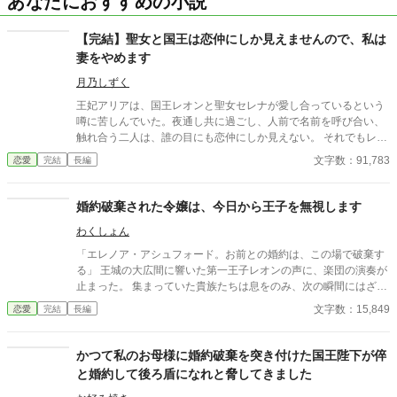
あなたにおすすめの小説
【完結】聖女と国王は恋仲にしか見えませんので、私は
妻をやめます
月乃しずく
王妃アリアは、国王レオンと聖女セレナが愛し合っているという
噂に苦しんでいた。夜通し共に過ごし、人前で名前を呼び合い、
触れ合う二人は、誰の目にも恋仲にしか見えない。 それでもレオ
ンは「国を守るために必要なことだ」と妻の痛みに気づかず、セ
文字数：91,783
恋愛
完結
長編
レナも王妃の席へ座り、妻のように振る舞い続ける。ついに礼拝
堂で、アリアは皆の前で二人を問いただす。 「お二人には、本当
に呆れましたわ」そして結婚指輪をレオンへ投げつけ、「私は、
婚約破棄された令嬢は、今日から王子を無視します
あなたの妻をやめます」と宣言する。だが王妃が去った直後、妻
わくしょん
になったつもりで振る舞う聖女へ、王宮中の視線は冷たく変わっ
ていき。
「エレノア・アシュフォード。お前との婚約は、この場で破棄す
る」 王城の大広間に響いた第一王子レオンの声に、楽団の演奏が
止まった。 集まっていた貴族たちは息をのみ、次の瞬間にはざわ
めきが広がる。 エレノアはゆっくりと顔を上げた。 目の前では、
文字数：15,849
恋愛
完結
長編
王子が腰に手を回した美しい令嬢――侯爵令嬢セシリアが勝ち誇
ったように微笑んでいる。
かつて私のお母様に婚約破棄を突き付けた国王陛下が倅
と婚約して後ろ盾になれと脅してきました