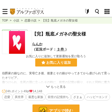
TOP
>
小説
>
恋愛小説
>
【完】瓶底メガネの聖女様
恋愛
完結
長編
【完】瓶底メガネの聖女様
らんか
（近況ボード：
3 件
）
お気に入りに追加して更新通知を受け取ろう
お気に入り追加
伯爵家の娘なのに、実母亡き後、後妻とその娘がやってきてから虐げられて育っ
たオリビア。
傷つけられ、生死の淵に立ったその時に、前世の記憶が蘇り、それと同時に魔力
が発現した。
実家から事実上追い出された形で、家を出たオリビアは、偶然出会った人達の助
24h.ポイント
49pt
14,148
けを借りて、今まで奪われ続けた、自分の大切なもの取り戻そうと奮闘する。
恋愛
異世界
最悪な家族
前世の記憶持ち
ざまぁ
ハッピーエンド
そんな自分にいつも寄り添ってくれるのは……。
アプリで読む
小説
16,683 位 / 229,000 件