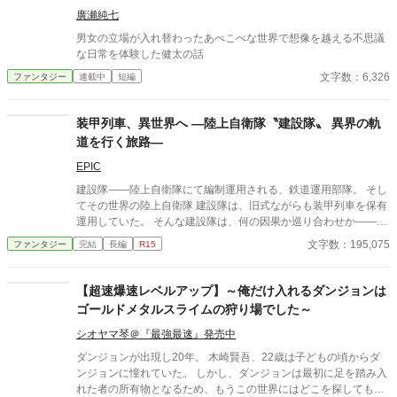
せんがご了承ください。
人公の都合よく動いてはくれない。 それでも慶喜は諦めない。
廣瀬純七
「私は徳川家を守りたいのではない」 「未来で死ぬはずだった人
男女の立場が入れ替わったあべこべな世界で想像を越える不思議
間を、一人でも多く生かしたいだけだ」 史実では最後の将軍とな
な日常を体験した健太の話
った男が、 五歳から幕末をやり直す。 幕府滅亡を阻止し、 黒船
にも、 薩長にも、 内戦にも負けない国を作るために。 これは未
文字数：6,326
ファンタジー
連載中
短編
来を知る大学教授が、面倒くさすぎる幕末の怪物たちと喧嘩し、
笑い、時には泣きながら、日本史そのものを書き換えていく物
装甲列車、異世界へ ―陸上自衛隊〝建設隊〟 異界の軌
語。 黒船来航まで、あと十五年。 幕府滅亡まで、あと二十七年。
歴史改変は、五歳の徳川慶喜から始まる。
道を行く旅路―
EPIC
建設隊――陸上自衛隊にて編制運用される、鉄道運用部隊。 そし
てその世界の陸上自衛隊 建設隊は、旧式ながらも装甲列車を保有
運用していた。 そんな建設隊は、何の因果か巡り合わせか――異
世界の地を新たな任務作戦先とすることになる―― 陸上自衛隊が
文字数：195,075
ファンタジー
完結
長編
R15
装甲列車で異世界を旅する作戦記録――開始。 注意)「どんと来
い超常現象」な方針で、自衛隊側も超技術の恩恵を受けてたり、
めっちゃ強い隊員の人とか出てきます。まじめな現代軍隊inファ
【超速爆速レベルアップ】～俺だけ入れるダンジョンは
ンタジーを期待すると盛大に肩透かしを食らいます。ハジケる覚
ゴールドメタルスライムの狩り場でした～
悟をしろ。 ・「異世界を――装甲列車で冒険したいですッ！」、
そんな欲望のままに開始した作品です。 ・現実的な多々の問題点
シオヤマ琴＠『最強最速』発売中
とかぶん投げて、勢いと雰囲気で乗り切ります。 ・作者は鉄道関
ダンジョンが出現し20年。 木崎賢吾、22歳は子どもの頃からダ
係に関しては完全な素人です。 ・自衛隊の名称をお借りしていま
ンジョンに憧れていた。 しかし、ダンジョンは最初に足を踏み入
すが、装甲列車が出てくる時点で現実とは異なる組織です。
れた者の所有物となるため、もうこの世界にはどこを探しても未