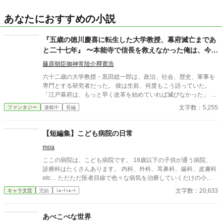
あなたにおすすめの小説
『五歳の徳川慶喜に転生した大学教授、幕府滅亡まであ
と二十七年』 〜本能寺で信長を救えなかった俺は、今度
こそ江戸幕府を終わらせない〜
藤原朝臣御神常陸介釋寛浩
六十二歳の大学教授・黒田総一郎は、政治、社会、歴史、軍事を
専門とする研究者だった。 彼は生前、何度もこう語っていた。
「江戸幕府は、もっと早く改革を始めていれば滅びなかった」 だ
が、死後に目を覚ました彼がなっていたのは――。 後に江戸幕府
文字数：5,255
ファンタジー
連載中
長編
最後の将軍となる、五歳の徳川慶喜だった。 黒船来航まで、あと
十五年。 幕府滅亡まで、あと二十七年。 このまま何もしなけれ
ば、安政の大獄、桜田門外の変、薩長同盟、大政奉還、鳥羽・伏
【短編集】こども病院の日常
見の戦い、そして戊辰戦争が起こる。 多くの人間が死ぬ。 江戸幕
moa
府は消える。 そして自分は、最後の将軍として歴史に名を残す。
ならば。 全部、変えてしまえばいい。 英語教育。 財政改革。 人
ここの病院は、こども病院です。 18歳以下の子供が通う病院、
材登用。 軍制改革。 海軍創設。 産業育成。 身分制度改革。 議会
診療科はたくさんあります。 内科、外科、耳鼻科、歯科、皮膚科
政治。 そして、徳川幕府そのものの近代国家化。 だが、未来を知
etc… ただただ医者目線で色々な病気を治療していくだけの小説
っているだけでは人間は動かせない。 父・徳川斉昭は怒鳴る。 井
です。 恋愛要素などは一切ありません。 密着病院24時！的な感
文字数：20,633
キャラ文芸
完結
ｼｮｰﾄｼｮｰﾄ
伊直弼とは命懸けで対立する。 勝海舟は言うことを聞かない。 坂
じです。 人物像などは表記していない為、読者様のご想像にお任
本龍馬は幕府の悪口を言う。 西郷隆盛は敵になる。 大久保利通
せします。 ※泣く表現、痛い表現など嫌いな方は読むのをお控え
も、高杉晋作も、桂小五郎も、それぞれの正義を持っている。 正
ください。 歯科以外の医療知識はそこまで詳しくないのですみま
あべこべな世界
論だけでは国は動かない。 歴史上の偉人たちは、誰一人として主