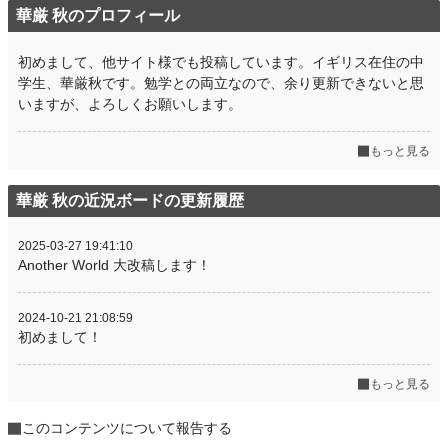
文字数
9,658
華厳 秋のプロフィール
更新日時
2025.03.27 19:51
初めまして、他サイト様でも投稿しています。イギリス在住の中
初回公開日時
2024.10.21 20:41
学生、華厳秋です。勉学との両立なので、余り更新できないと思
いますが、よろしくお願いします。
週間ポイント
14 pt (70,247 位)
月間ポイント
28 pt (93,489 位)
もっと見る
年間ポイント
721 pt (93,077 位)
華厳 秋の近況ボードの更新履歴
累計ポイント
13,937 pt (83,944 位)
2025-03-27 19:41:10
Another World 大改稿します！
2024-10-21 21:08:59
初めまして！
もっと見る
このコンテンツについて報告する