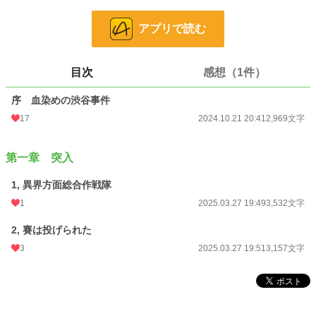
この緊急事態に、日本政府は『門』内部を調査するべく自衛隊を『異界』──
アプリで読む
アナザーワールド──へと派遣する事となった。
一方地球では、日本の急激な軍備拡大や『異界』内部の資源を巡って、極東で
目次
感想（1件）
の緊張感は日に日に増して行く。
序 血染めの渋谷事件
そして、自衛隊は国や国民の安全のため『門』内外問わず奮闘するのであっ
た。
17
2024.10.21 20:41
2,969文字
この作品は、小説家になろう様カクヨム様にも投稿しています。
第一章 突入
この作品はフィクションです。
1, 異界方面総合作戦隊
実在する国、団体、人物とは関係ありません。ご注意ください。
1
2025.03.27 19:49
3,532文字
小説
36,905 位 / 228,726 件
2, 賽は投げられた
ファンタジー
5,769 位 / 53,294 件
3
2025.03.27 19:51
3,157文字
お気に入り
69
24h.ポイント
7 pt