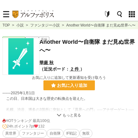
TOP
>
小説
>
ファンタジー小説
>
Another World〜自衛隊 まだ見ぬ世界へ〜
ファンタジー
連載中
長編
Another World〜自衛隊 まだ見ぬ世界
へ〜
華厳 秋
（近況ボード：
2 件
）
お気に入りに追加して更新通知を受け取ろう
お気に入り追加
───2025年1月1日
この日、日本国は大きな歴史の転換点を迎えた。
札幌、渋谷、博多の3箇所に突如として『異界への門』──アナザーゲート──
が出現した。
HOTランキング 最高100位
渋谷に現れた『門』から、異界の軍勢が押し寄せ、無抵抗の民間人を虐殺。緊
24h.ポイント
7pt
132
急出動した自衛隊が到着した頃には、敵軍の姿はもうなく、スクランブル交差点
異世界
ファンタジー
自衛隊
IF戦記
無双
は無惨に殺された民間人の亡骸と血で赤く染まっていた。