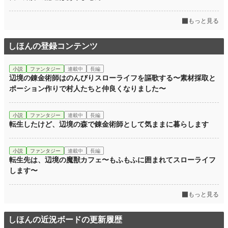
もっと見る
しほんの登録コンテンツ
小説
ファンタジー
連載中
長編
辺境の錬金術師はのんびりスローライフを謳歌する〜素材採取と
ポーション作りで村人たちと仲良くなりました〜
小説
ファンタジー
連載中
長編
転生したけど、辺境の森で錬金術師として気ままに暮らします
小説
ファンタジー
連載中
長編
転生先は、辺境の魔獣カフェ〜もふもふに囲まれてスローライフ
します〜
もっと見る
しほんの近況ボードの更新履歴