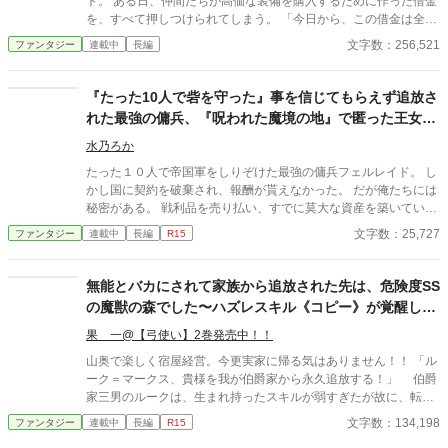
ト。 ある日、仲間たちが高価な装備を購入するために作った借金
を、すべて押しつけられてしまう。 「今日から、この借金は全部
お前のものだ」 理不尽な契約とともに追放され、アルトに残され
文字数：256,521
ファンタジー
連載中
長編
たのは、金貨三百枚という途方もない借金だけ。 返済のため、ア
ルトは一人で冒険を始める。 そして、なけなしの報酬で最初の返
済を終えた瞬間――見たことのない通知が現れた。 《返済を確認
『たった10人で砦を守った』事を信じてもらえず追放さ
しました》 《担保スキル《剣術Ⅰ》を回収します》 仲間たちが購
れた最強の傭兵、『呪われた魔境の地』で匿った王女と
入した装備には、彼ら自身のスキルが担保として登録されてい
理想の拠点に作り上げます
た。 アルトが借金を返すたび、元仲間のスキルは失われ、レベル
水乃ろか
1の状態でアルトへ移ってくる。 だが、手に入れただけでは強く
たった１０人で帝国軍をしりぞけた最強の傭兵フェルレイド。 し
なれない。 アルトは受け取ったスキルを一から鍛え、たった一人
かし国に契約を破棄され、報酬が貰えなかった。 だが俺たちには
で危険な依頼へ挑んでいく。 これは、借金しか残されなかった荷
秘密がある。 戦利品を売り払い、すでに莫大な資産を築いていた
物持ちが、返済と努力を重ねて成り上がる物語。 一方、すべてを
のだ。 その莫大な資金を元手に、静かに暮らそうと王都に戻る途
文字数：25,727
ファンタジー
連載中
長編
R15
押しつけて得をしたはずの元仲間たちは、少しずつ自分たちの力
中、盗賊に襲われていた一台の馬車を救出する。 乗っていたのは
を失っていた。
美しい王女様で、そのお礼としてなぜか『領地』を貰えることに
なってしまった。 だが、そこは誰も住んでいない『呪われた地』
無能とバカにされて家族から追放された先は、危険度SS
と云われる辺境の魔境。 ……いいじゃん！ 誰もいないなんて好
の魔獣の森でした〜ハズレスキル《コピー》が覚醒した
都合！ 悠々自適に暮らそうと意気込む俺だったが、行きの馬車に
ので危険地帯を開拓します～
隠れていたのは、なんと先ほど助けた王女様！？ どうやら王城で
果 一@【弓使い】2巻発売中！！
酷い扱いを受けていた彼女は、城を捨てて俺についてきたらし
山奥で楽しく宿屋経営。今更実家に帰る気はありません！！ 「ル
い。 王女様は命を狙われており、戻れば殺されるらしい。 ならば
ーク＝マークス、貴様を我が伯爵家から永久追放する！」 伯爵
一緒に連れて行くしかあるまい。 資金もあるし、誰も居ない領地
家三男のルークは、生まれ持ったスキルが弱すぎたが故に、転移
も貰えて好き勝手できる。 これって最高なのでは？ ※マルチ投稿
魔法で実家を追放されてしまう。 そうして追放された先は、ベ
文字数：134,198
ファンタジー
連載中
長編
R15
しています。
テラン冒険者達も気の休まらない魔獣の森だった。 そんな場所