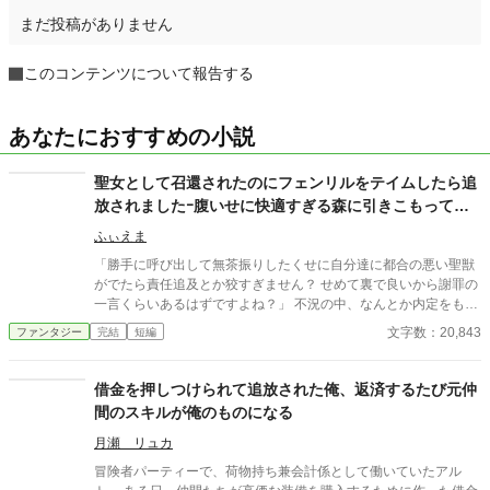
まだ投稿がありません
このコンテンツについて報告する
あなたにおすすめの小説
聖女として召還されたのにフェンリルをテイムしたら追
放されましたｰ腹いせに快適すぎる森に引きこもって我
慢していた事色々好き放題してやります！
ふぃえま
「勝手に呼び出して無茶振りしたくせに自分達に都合の悪い聖獣
がでたら責任追及とか狡すぎません？ せめて裏で良いから謝罪の
一言くらいあるはずですよね？」 不況の中、なんとか内定をもぎ
取った会社にやっと慣れたと思ったら異世界召還されて勝手に聖
文字数：20,843
ファンタジー
完結
短編
女にされました、佐藤です。いや、元佐藤か。 実は今日、なんか
国を守る聖獣を召還せよって言われたからやったらフェンリルが
出ました。 あんまりこういうの詳しくないけど確か超強いやつで
借金を押しつけられて追放された俺、返済するたび元仲
すよね？ なのに周りの反応は正反対！ なんかめっちゃ裏切り者と
間のスキルが俺のものになる
か怒鳴られてロープグルグル巻きにされました。 勝手にこっちに
連れて来たりただでさえ難しい聖獣召喚にケチつけたり……なん
月瀬 リュカ
かもうこの人たち助けなくてもバチ当たりませんよね？
冒険者パーティーで、荷物持ち兼会計係として働いていたアル