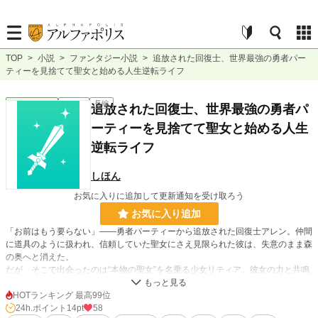
TOP
>
小説
>
ファンタジー小説
>
追放された回復士、世界最強の勇者パー
ティーを見捨てて聖女と始める人生逆転ライフ
ファンタジー
連載中
長編
追放された回復士、世界最強の勇者パ
ーティーを見捨てて聖女と始める人生
逆転ライフ
しほん
お気に入りに追加して更新通知を受け取ろう
お気に入り追加
「お前はもう要らない」――勇者パーティーから追放された回復士アレン。仲間
に道具のように扱われ、信頼していた聖女にさえ見限られた彼は、失意のまま森
の奥へと消えた。
だが、そこで出会ったのは“本物の聖女”を名乗る少女リティア。彼女の力と共鳴
した瞬間、アレンの回復魔法は異なる次元へと進化する。
裏切りへの復讐、隠された真実、もう一度信じられる仲間との旅。
HOTランキング 最高99位
追放から始まる“レベルアップざまぁ”ファンタジー、ここに開幕！
24h.ポイント
14pt
58