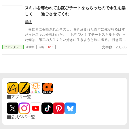
で、ずっと使い物にならないと思っていたスキルが、実はめちゃ
くちゃチート能力であることがわかり―― 父親や兄達の耐えが
スキルを奪われてお詫びチートをもらったので余生を楽
たいイジメから解放されたルークは、この大自然の中で第二の人
しく……過ごさせてくれ
生を謳歌することを決意する。 可愛らしいキツネに、偶然助け
た美少女冒険者など、数々の出会いを経て森の中で冒険者達向け
紫楼
の宿屋を開業し、暖かな人々に囲まれて今日も生きていく。 そ
異世界に召喚されたその日、巻き込まれた青年に俺が得るはず
の一方。ルークを追放した伯爵家は、次々と災難が降りかかり破
だったスキルを奪われた。 お詫びとしてチートスキルを授かっ
滅の一途を辿っていくことに。 これは、一度目の人生を地獄の
た俺は、第二の人生くらい好きに生きようと旅に出る。 行き着い
中で過ごした少年が、今度こそ温かい人々に触れて暮らしていく
た先は、寂れた町の場末の酒場だ。 なぜか客は男ばかりだが、
文字数：20,506
ファンタジー
連載中
長編
R15
物語。 ※本作はカクヨム、ノベマ！でも公開しています。
日雇い冒険者や恐妻家の肉屋たちとの気楽な毎日は悪くない。
……ただ一人、どう見ても貴族のような美青年がこの地味な酒場
へ通ってくる理由だけは、さっぱりわからない。 「お前らツケは
やめろ」 そんな穏やかな日々を送っていたはずなのに、ある
日、酒場へ厄介な依頼が舞い込んできた――。 他サイトでも掲
載しています。 不定期更新です。
アプリ一覧
公式SNS一覧