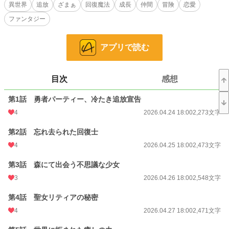
異世界
追放
ざまぁ
回復魔法
成長
仲間
冒険
恋愛
小説
29,985 位 / 228,790 件
ファンタジー
ファンタジー
4,574 位 / 53,312 件
アプリで読む
お気に入り
30
24h.ポイント
14 pt
目次
感想
文字数
69,603
第1話 勇者パーティー、冷たき追放宣告
更新日時
2026.05.23 18:00
4
2026.04.24 18:00
2,273文字
初回公開日時
2026.04.24 18:00
第2話 忘れ去られた回復士
週間ポイント
28 pt (56,925 位)
4
2026.04.25 18:00
2,473文字
月間ポイント
661 pt (30,283 位)
第3話 森にて出会う不思議な少女
年間ポイント
9,992 pt (31,370 位)
3
2026.04.26 18:00
2,548文字
累計ポイント
10,104 pt (96,318 位)
第4話 聖女リティアの秘密
4
2026.04.27 18:00
2,471文字