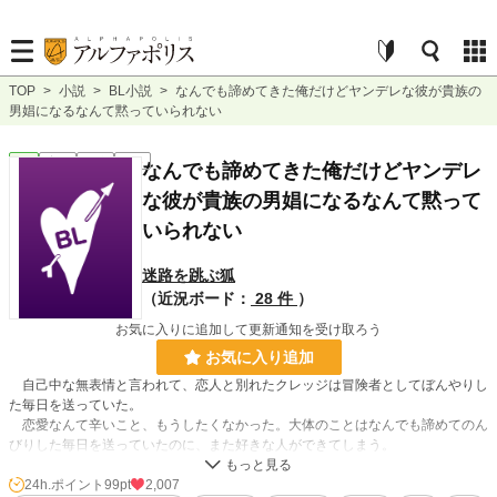
TOP
>
小説
>
BL小説
>
なんでも諦めてきた俺だけどヤンデレな彼が貴族の
男娼になるなんて黙っていられない
BL
完結
長編
R15
なんでも諦めてきた俺だけどヤンデレ
な彼が貴族の男娼になるなんて黙って
いられない
迷路を跳ぶ狐
（近況ボード：
28 件
）
お気に入りに追加して更新通知を受け取ろう
お気に入り追加
自己中な無表情と言われて、恋人と別れたクレッジは冒険者としてぼんやりし
た毎日を送っていた。
恋愛なんて辛いこと、もうしたくなかった。大体のことはなんでも諦めてのん
びりした毎日を送っていたのに、また好きな人ができてしまう。
しかし、告白しようと思っていた大事な日に、知り合いの貴族から、その人が
男娼になることを聞いたクレッジは、そんなの黙って見ていられないと止めに急
24h.ポイント
99pt
2,007