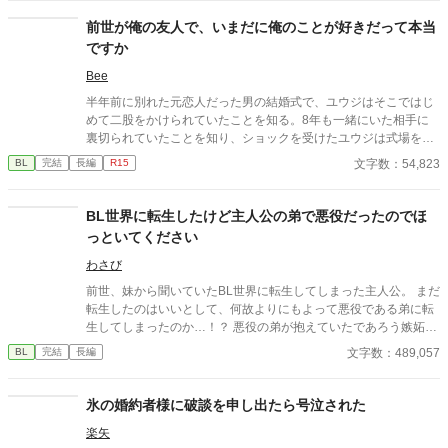
に引き留められるようなことはなかった。 地方貴族である実家に
戻ったセリルは、オメガになったことで見合い話を受けざるを得
前世が俺の友人で、いまだに俺のことが好きだって本当
ない立場に。見合いに全く乗り気でないセリルの元に、意外な人
ですか
物から婚約の申し入れが届く。それはかつての上司、レオンハル
トからの婚約の申し入れだった──
Bee
半年前に別れた元恋人だった男の結婚式で、ユウジはそこではじ
めて二股をかけられていたことを知る。8年も一緒にいた相手に
裏切られていたことを知り、ショックを受けたユウジは式場を飛
び出してしまう。 無我夢中で車を走らせて、気がつくとユウジは
文字数：54,823
BL
完結
長編
R15
見知らぬ場所にいることに気がつく。そこはまるで天国のよう
で、そばには7年前に死んだ友人の黒木が。黒木はユウジのこと
が好きだったと言い出して―― 最初は主人公が別れた男の結婚式
BL世界に転生したけど主人公の弟で悪役だったのでほ
に参加しているところからスタート。 死んだ友人との再会と、そ
っといてください
の友人の生まれ変わりと思われる青年との出会いへと話が続きま
す。 生まれ変わり（？）21歳大学生×きれいめな48歳おっさんの
わさび
話です。 ※軽い性的表現あり 短編から長編に変更しています 他
前世、妹から聞いていたBL世界に転生してしまった主人公。 まだ
サイトでも公開中
転生したのはいいとして、何故よりにもよって悪役である弟に転
生してしまったのか…！？ 悪役の弟が抱えていたであろう嫉妬に
抗いつつ転生生活を過ごす物語。
文字数：489,057
BL
完結
長編
氷の婚約者様に破談を申し出たら号泣された
楽矢