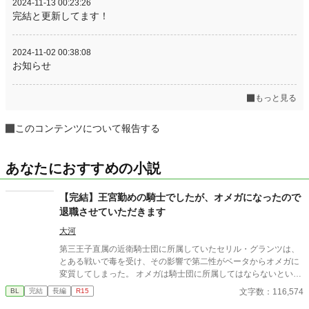
2024-11-13 00:23:26
完結と更新してます！
2024-11-02 00:38:08
お知らせ
もっと見る
このコンテンツについて報告する
あなたにおすすめの小説
【完結】王宮勤めの騎士でしたが、オメガになったので
退職させていただきます
大河
第三王子直属の近衛騎士団に所属していたセリル・グランツは、
とある戦いで毒を受け、その影響で第二性がベータからオメガに
変質してしまった。 オメガは騎士団に所属してはならないという
法に基づき、騎士団を辞めることを決意するセリル。上司である
文字数：116,574
BL
完結
長編
R15
第三王子・レオンハルトにそのことを告げて騎士団を去るが、特