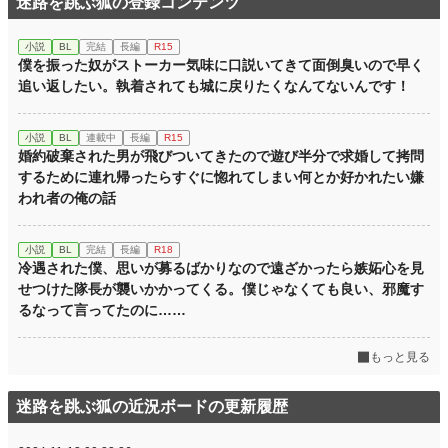
迷路を跳ぶ狐の登録コンテンツ
小説
BL
完結
長編
R15
僕を振った奴がストーカー気味に口説いてきて面倒臭いので早く
追い返したい。執着されても城に戻りたくなんてないんです！
小説
BL
連載中
長編
R15
婚約破棄された男が飛びついてきたので遊び半分で求婚して拷問
するために連れ帰ったらすぐに惚れてしまい何とか好かれたい嫌
われ者の俺の話
小説
BL
完結
長編
R18
冷遇された僕、思いが募るばかりなので遠ざかったら嫉妬心を見
せつけた隊長が襲いかかってくる。僕じゃなくても良い、邪魔す
るなって言ってたのに……
もっと見る
迷路を跳ぶ狐の近況ボードの更新履歴