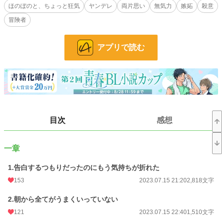
ぐが、好きな人はなんだか様子がおかしくて……。
ほのぼのと、ちょっと狂気
ヤンデレ
両片思い
無気力
嫉妬
殺意
冒険者
小説
11,555 位 / 228,940 件
BL
2,588 位 / 31,461 件
アプリで読む
お気に入り
213
24h.ポイント
99 pt
文字数
55,194
更新日時
2023.07.30 19:13
目次
感想
初回公開日時
2023.07.15 21:20
初回完結日時
2023.07.30 19:13
一章
週間ポイント
239 pt (22,220 位)
1.告白するつもりだったのにもう気持ちが折れた
153
2023.07.15 21:20
2,818文字
月間ポイント
976 pt (24,386 位)
年間ポイント
32,910 pt (14,225 位)
2.朝から全てがうまくいっていない
121
2023.07.15 22:40
1,510文字
累計ポイント
109,724 pt (28,809 位)