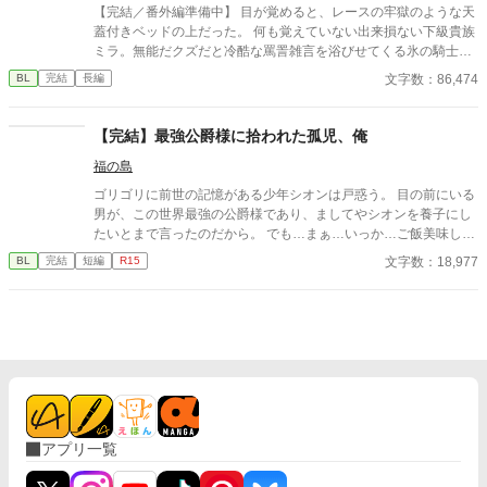
【完結／番外編準備中】 目が覚めると、レースの牢獄のような天
蓋付きベッドの上だった。 何も覚えていない出来損ない下級貴族
ミラ。無能だクズだと冷酷な罵詈雑言を浴びせてくる氷の騎士セ
ティアス。 記憶喪失から始まる、２人のファンタジー貴族ラブコ
文字数：86,474
BL
完結
長編
メディ。 ---------- ※注） かっこいい攻はいません。 タイトル通り
そのうち号泣しますのでご注意！ 貴族描写は緩い目で雰囲気だけ
お読みいただけると幸いです。 ハッピーエンドです。 激重感情を
【完結】最強公爵様に拾われた孤児、俺
こじらせた攻→受な関係がお好きな同志の方、どうぞよろしくお
福の島
願いします！ 全16話 完結済み 他サイトにも同作品を投稿してい
ます。 様子を見ながらそのうち統合するかもしれません。 初めて
ゴリゴリに前世の記憶がある少年シオンは戸惑う。 目の前にいる
の一次創作でまだよく分かっておらず、何かおかしなことをしで
男が、この世界最強の公爵様であり、ましてやシオンを養子にし
かしていたら申し訳ないです！ ---------- 追記：読んでくださった
たいとまで言ったのだから。 でも…まぁ…いっか…ご飯美味しい
皆さま、本当にどうもありがとうございました！！ 完結しました
し、風呂は暖かい… ……あれ…？ …やばい…俺めちゃくちゃ公爵
文字数：18,977
BL
完結
短編
R15
が回収しきれていないエピソードが私の中でいくつかあるので
様が好きだ… 前置きが長いですがすぐくっつくのでシリアスのシ
笑、後日番外編をアップしたいなと現在準備中です。 詳しい更新
の字もありません。 1万2000字前後です。 攻めのキャラがブレる
日まだ未定ですが、もしよろしかったらゼヒまた覗いてやってく
し若干変態です。 無表情系クール最強公爵様×のんき転生主人公
ださいねー！
(無自覚美形) おまけ完結済み
アプリ一覧