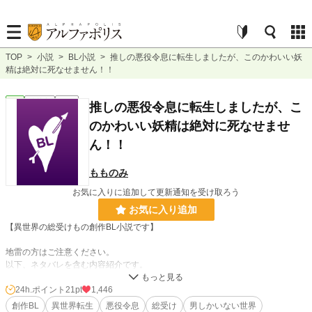
TOP
>
小説
>
BL小説
>
推しの悪役令息に転生しましたが、このかわいい妖
精は絶対に死なせません！！
BL
連載中
長編
推しの悪役令息に転生しましたが、こ
のかわいい妖精は絶対に死なせませ
ん！！
もものみ
お気に入りに追加して更新通知を受け取ろう
お気に入り追加
【異世界の総受けもの創作BL小説です】
地雷の方はご注意ください。
以下、ネタバレを含む内容紹介です。
24h.ポイント
21pt
1,446
鈴木 楓(すずき かえで)、25歳。植物とかわいいものが大好きな花屋の店主。最
創作BL
異世界転生
悪役令息
総受け
男しかいない世界