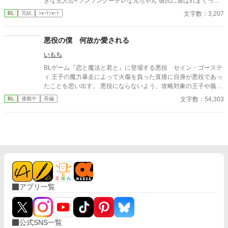
きな主人公×ツンツンクーデレな兄ちゃん 彼氏に遊ばれまくって
きた主人公が彼氏の遊び相手に殺され、転生後、今度こそ性格が
文字数：3,207
BL
完結
ｼｮｰﾄｼｮｰﾄ
終わっている男共を粛清してやろうとするのに、情が湧いてなか
なか上手くいかない。 そんな中、ゲームキャラで一番嫌いであっ
たはずのゲスい悪役令息、今生では兄に当たる男ファルトの本性
悪役の僕 何故か愛される
を知って愛情が芽生えてしまい——。 となるアレです。性癖。 何
いもち
より、対人関係に恵まれなかったせいで歪んだ愛情を求め、与え
てしまう二人が非常に好きなんですよね。 本当は義理の兄弟とか
BLゲーム『恋と魔法と君と』に登場する悪役 セイン・ゴーステ
にしたほうが倫理観からすると良いのでしょうが、本能には抗え
ィ 王子の魔力暴走によって火傷を負った直後に自身が悪役であっ
ませんでした。 今日までの短編公募に間に合わなかったため供
たことを思い出す。 悪役にならないよう、攻略対象の王子や義弟
養。 プロットはあるので、ご好評でしたら続きも載せたいなと思
に近寄らないようにしていたが、逆に構われてしまう。 そしてつ
文字数：54,303
BL
連載中
長編
っております。 性癖の近しい方に刺されば、非常に嬉しいです。
いにゲーム本編に突入してしまうが、主人公や他の攻略対象の様
いいね、ご感想大変励みになります。ありがとうございます。
子もおかしくて… ファンタジーラブコメBL シリアスはほとんど
ないです 不定期更新
アプリ一覧
公式SNS一覧