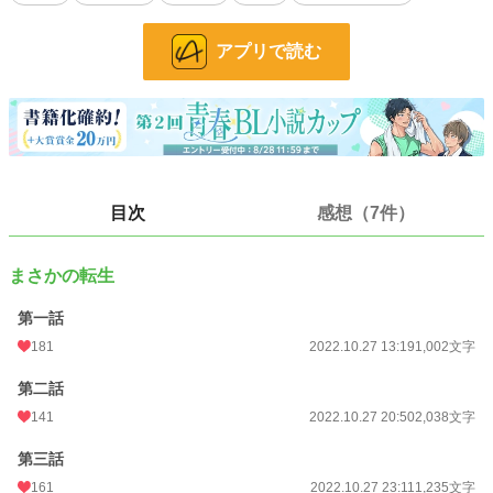
近妹に薦められたBLゲーム『Baby's breath』の絵の綺麗さに、腐男子でもない
のにドはまりしてしまった。中でもあるキャラを推しはじめてから、毎日がより
楽しく、幸せに過ごしていた。そんなただの一般人だった楓は、ある日、店で火
アプリで読む
災に巻き込まれて命を落としてしまい―――――
ぱちりと目を開けると見知らぬ天井が広がっていた。驚きながらも辺りを確認す
るとそばに鏡が。それを覗きこんでみるとそこには―――――どこか見覚えのあ
る、というか見覚えしかない、銀髪に透き通った青い瞳の、妖精のように可憐
な、超美少年がいた。
目次
感想（7件）
「えええええ？！？！」
まさかの転生
死んだはずが、楓は前世で大好きだったBLゲーム『Baby's breath』の最推し、
第一話
セオドア・フォーサイスに転生していたのだ。
が、たとえセオドアがどんなに妖精みたいに可愛くても、彼には逃れられない運
181
2022.10.27 13:19
1,002文字
命がある。―――断罪されて死刑、不慮の事故、不慮の事故、断罪されて死刑、
不慮の事故、不慮の事故、不慮の事故…etc. そう、セオドアは最推しではある
第二話
が、必ずデッドエンドにたどり着く、ご都合悪役キャラなのだ！このままではい
141
2022.10.27 20:50
2,038文字
けない。というかこんなに可愛い妖精を、若くして死なせる？？？ぜっったいに
だめだ！！！そう決意した楓は最推しの悪役令息をどうにかハッピーエンドに導
第三話
こうとする、のだが…セオドアに必ず訪れる死には何か秘密があるようで―――
――？情報を得るためにいろいろな人に近づくも、原作ではセオドアを毛嫌いし
161
2022.10.27 23:11
1,235文字