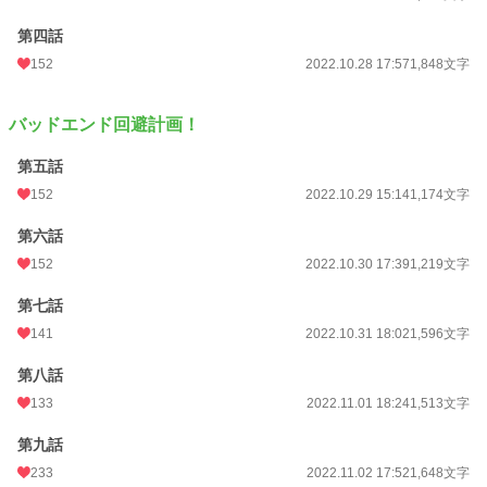
ていた攻略対象たちになぜか気に入られて取り合いが始まったり、原作にはいな
い謎のイケメンに口説かれたり、さらには原作とはちょっと雰囲気の違うヒロイ
第四話
ンにまで好かれたり……ちょっと待って、これどうなってるの！？
152
2022.10.28 17:57
1,848文字
デッドエンド不可避の推しに転生してしまった推しを愛するオタクは、推しをハ
ッピーエンドに導けるのか？また、可愛い可愛い思っているわりにこの世界では
バッドエンド回避計画！
好かれないと思って無自覚に可愛さを撒き散らすセオドアに陥落していった男達
の恋の行く先とは？
第五話
ーーーーーーーーーー
152
2022.10.29 15:14
1,174文字
悪役令息ものです。死亡エンドしかない最推し悪役令息に転生してしまった主人
第六話
公が、推しを救おうと奮闘するお話。話の軸はセオドアの死の真相についてを探
っていく感じですが、ラブコメっぽく仕上げられたらいいなあと思います。
152
2022.10.30 17:39
1,219文字
ちなみに、名前にも植物や花言葉などいろんな要素が絡まっています！
第七話
141
2022.10.31 18:02
1,596文字
楓『調和、美しい変化、大切な思い出』
第八話
セオドア・フォーサイス
(神の贈り物)(妖精の草地)
133
2022.11.01 18:24
1,513文字
第九話
小説
25,062 位 / 228,726 件
233
2022.11.02 17:52
1,648文字
BL
6,241 位 / 31,408 件