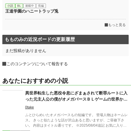
小説
BL
連載中
長編
王道学園のハニートラップ兎
もっと見る
もものみの近況ボードの更新履歴
まだ投稿がありません
このコンテンツについて報告する
あなたにおすすめの小説
異世界転生した悪役令息にざまぁされて断罪ルートに入
った元主人公の僕がオメガバースＢＬゲームの世界から
逃げるまで
0take
ふとひらめいたオメガバースもの短編です。 登場人物はネームレ
ス。 きっと似たような話が沢山あると思いますが、ご容赦下さ
い。 内容はタイトル通りです。 ※2025/08/04追記 お気に入りや
しおり、イイねやエールをありがとうございます！ 嬉しいで