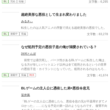
文字数：6,295
BL
完結
短編
す！
超絶美形な悪役として生まれ変わりました
みるきぃ
転生したのは人気アニメの序盤で消える超絶美形の悪役でした。
文字数：83,278
BL
連載中
長編
なぜ処刑予定の悪役子息の俺が溺愛されている？
詩河とんぼ
前世では過労死し、バース性があるBLゲームに転生した俺は、
なる方が珍しいバットエンド以外は全て処刑されるというの世界
の悪役子息・カイラントになっていた。処刑されるのはもちろん
嫌だし、知識を付けてそれなりのところで働くか婿入りできたら
文字数：41,674
BL
連載中
長編
R15
いいな……と思っていたのだが、攻略対象者で王太子のアルスタ
から猛アプローチを受ける。……どうしてこうなった？
BLゲームの主人公に憑依した弟×悪役令息兄
笹井凩
「BLゲーの主人公に憑依したら、悪役令息の兄が不器用すぎてメ
ロかった」……になる予定の第一話のようなものです。 復讐不向