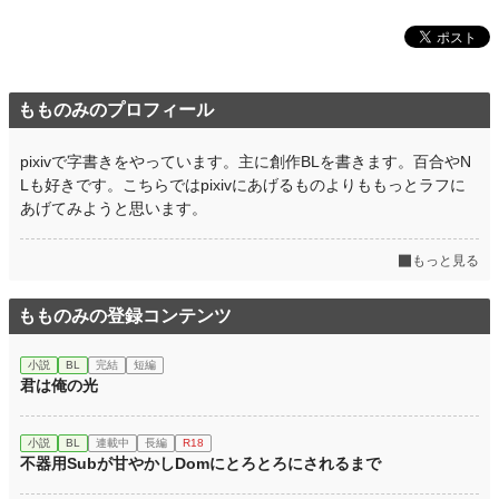
お気に入り
768
24h.ポイント
21 pt
もものみのプロフィール
文字数
13,273
更新日時
2022.11.02 17:52
pixivで字書きをやっています。主に創作BLを書きます。百合やN
Lも好きです。こちらではpixivにあげるものよりももっとラフに
初回公開日時
2022.10.21 01:05
あげてみようと思います。
週間ポイント
70 pt (40,028 位)
もっと見る
月間ポイント
357 pt (40,646 位)
年間ポイント
7,259 pt (37,821 位)
もものみの登録コンテンツ
累計ポイント
188,476 pt (20,732 位)
小説
BL
完結
短編
君は俺の光
小説
BL
連載中
長編
R18
不器用Subが甘やかしDomにとろとろにされるまで