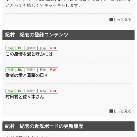
ととっても嬉しくてキャッキャします。
もっと見る
紀村 紀壱の登録コンテンツ
小説
BL
連載中
長編
R18
この感情を愛と呼ぶには
小説
BL
連載中
長編
R18
従者の愛と葛藤の日々
小説
BL
連載中
短編
R18
村田君と佐々木さん
もっと見る
紀村 紀壱の近況ボードの更新履歴