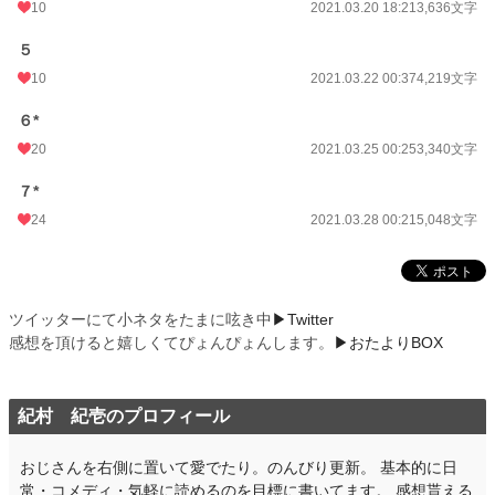
10
2021.03.20 18:21
3,636文字
５
10
2021.03.22 00:37
4,219文字
６*
20
2021.03.25 00:25
3,340文字
７*
24
2021.03.28 00:21
5,048文字
ツイッターにて小ネタをたまに呟き中
▶Twitter
感想を頂けると嬉しくてぴょんぴょんします。
▶おたよりBOX
紀村 紀壱のプロフィール
おじさんを右側に置いて愛でたり。のんびり更新。 基本的に日
常・コメディ・気軽に読めるのを目標に書いてます。 感想貰える