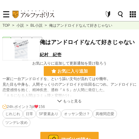
TOP
>
小説
>
BL小説
>
俺はアンドロイドなんて好きじゃない
BL
完結
短編
R18
俺はアンドロイドなんて好きじゃない
紀村 紀壱
お気に入りに追加して更新通知を受け取ろう
お気に入り追加
一家に一台アンドロイドを、という謳い文句が流れてはや幾年。
見た目も中身も、人間そっくりのアンドロイドが出回るにつれ、アンドロイドに
恋愛感情を抱く、精神疾患、通称『ＡＳ』が人間に発症した。
「ＡＳになる人間はコミュ障と変態だけ」
そう豪語していた青年マサノブは、彼の所有するアンドロイド――見た目はまる
でマフィアのボスのようなゴツい男性型アンドロイドのフジモリに「ＡＳを発症
24h.ポイント
7pt
156
している」と指摘されて……
じれじれ
日常
SF要素あり
オッサン受け？
異種間恋愛
ツンデレ攻め
人間の青年(ツンデレ)×強面オッサン型アンドロイド(無垢)が、「好きじゃない」
「付き合うか」「やっぱなし」とぐだぐだしするハピエン小話です。