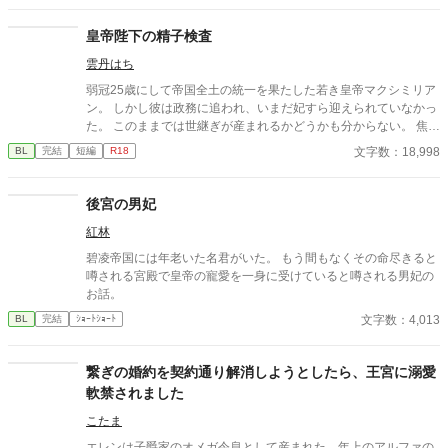
志をなくし筋肉の操り人形と化した“デク” 消える教師 山奥の男子
校で繰り広げられるダークファンタジー
皇帝陛下の精子検査
雲丹はち
弱冠25歳にして帝国全土の統一を果たした若き皇帝マクシミリア
ン。 しかし彼は政務に追われ、いまだ妃すら迎えられていなかっ
た。 このままでは世継ぎが産まれるかどうかも分からない。 焦れ
た官僚たちに迫られ、マクシミリアンは世にも屈辱的な『検査』
文字数：18,998
BL
完結
短編
R18
を受けさせられることに――!?
後宮の男妃
紅林
碧凌帝国には年老いた名君がいた。 もう間もなくその命尽きると
噂される宮殿で皇帝の寵愛を一身に受けていると噂される男妃の
お話。
文字数：4,013
BL
完結
ｼｮｰﾄｼｮｰﾄ
繋ぎの婚約を契約通り解消しようとしたら、王宮に溺愛
軟禁されました
こたま
エレンは子爵家のオメガ令息として産まれた。年上のアルファの