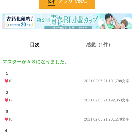
アプリで読む
昔書いた「マスターがＡＳになりました」の加筆修正、続きのＲ18シーン追加
版になります。
小説
37,068 位 / 228,668 件
BL
9,919 位 / 31,396 件
お気に入り
20
目次
感想（1件）
24h.ポイント
7 pt
マスターがＡＳになりました。
文字数
37,624
更新日時
2021.03.28 00:21
１
10
2021.02.05 21:19
1,788文字
初回公開日時
2021.02.05 21:19
２
初回完結日時
2021.03.28 00:22
12
2021.02.05 21:19
2,353文字
週間ポイント
14 pt (70,247 位)
３
月間ポイント
63 pt (75,351 位)
10
2021.02.05 21:20
1,278文字
年間ポイント
770 pt (91,343 位)
4