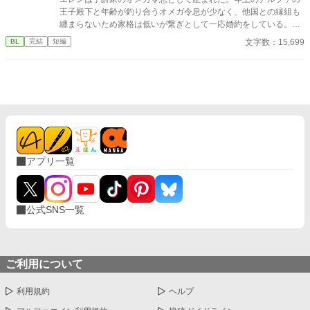
王子殿下と年齢が釣り合うオメガ令息が少なく、他国との縁組も
纏まらないため家格は低いが繋ぎとして一応婚約をしている。王
子のことは兄のように慕っており、初恋の人ではあるけれど、契
文字数：15,699
BL
完結
短編
約終了時期か王子に想い人が現れた時には解消されるものと考え
ていた。ところが婚約解消時期の直前に王子宮に軟禁された。結
婚を承諾するまでここから出さないと王子から溢れるほどの愛を
与えられる。ハッピーエンドオメガバースBLです。
アプリ一覧
公式SNS一覧
ご利用について
利用規約
ヘルプ