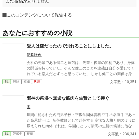
まだ投稿がありません
このコンテンツについて報告する
あなたにおすすめの小説
愛人は嫌だったので別れることにしました。
伊吹咲夜
会社の先輩である健二と達哉は、先輩・後輩の間柄であり、身体
の関係も持っていた。そんな健二のことを達哉は自分を愛してく
れている恋人だとずっと思っていた。 しかし健二との関係は身体
だけで、それ以上のことはない。疑問に思っていた日、健二が結
文字数：10,351
BL
完結
短編
R18
婚したと朝礼で報告が。健二は達哉のことを愛してはいなかった
のか？
邪神の祭壇へ無垢な筋肉を生贄として捧ぐ
零
世間に秘された名門男子校・平坂学園体育科 空手の名選手であっ
た高尾雄一は、新任教師として赴任する 高潔な人格と鋼のように
鍛えられた肉体 それは、学園にとって最高の生贄の候補に他なら
なかった 至高の筋肉を持つ、精神を削られ意志をなくした青年を
文字数：236,341
BL
連載中
短編
太古の神に捧げるため、“水”、“風”、“土”の信奉者達が暗躍する 意