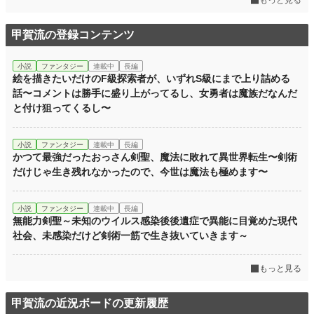
もっと見る
甲賀流の登録コンテンツ
小説
ファンタジー
連載中
長編
絵を描きたいだけのF級探索者が、いずれS級にまで上り詰める
話〜コメントは勝手に盛り上がってるし、女勇者は魔族だなんだ
と付け狙ってくるし〜
小説
ファンタジー
連載中
長編
かつて最強だったおっさん剣聖、魔法に敗れて異世界転生〜剣術
だけじゃ生き残れなかったので、今世は魔法も極めます〜
小説
ファンタジー
連載中
長編
無能力剣聖～未知のウイルス感染後後遺症で異能に目覚めた現代
社会、未感染だけど剣術一筋で生き抜いていきます～
もっと見る
甲賀流の近況ボードの更新履歴