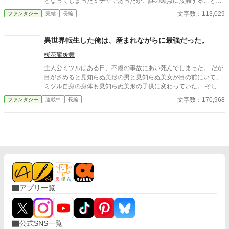
となってしまったミチヤであったが、謎の黒点に接触することで
達は間違いをちょいちょいやらかします。これから咲子はどうな
異世界へと転移し、改竄という名のスキルを貰う。あらゆるもの
文字数：113,029
ファンタジー
完結
長編
るのか？のんびりできるといいね！(希望的観測っw) ＊投稿周期
を書き替えられる能力に気付いたミチヤは、それを巧みに行使し
は基本的には不定期です、3日に1度を目安にやりたいと思います
て第二の人生を謳歌していく。
ので生暖かく見守って下さい ＊この作品は“小説家になろう“にも
異世界転生した俺は、産まれながらに最強だった。
掲載しています
桜花龍炎舞
主人公ミツルはある日、不慮の事故にあい死んでしまった。 だが
目がさめると見知らぬ美形の男と見知らぬ美女が目の前にいて、
ミツル自身の身体も見知らぬ美形の子供に変わっていた。 そして
更に、恐らく転生したであろうこの場所は剣や魔法が行き交うゲ
文字数：170,968
ファンタジー
連載中
長編
ームの世界とも思える異世界だったのである。 異世界転生 × 最強
× ギャグ × 仲間。 チートすぎる俺が、神様より自由に世界をぶっ
壊す！？ “真面目な展開ゼロ”の爽快異世界バカ旅、始動！
アプリ一覧
公式SNS一覧