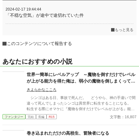
2024-02-17 19:44:44
「不穏な空気」が途中で途切れていた件
もっと見る
このコンテンツについて報告する
あなたにおすすめの小説
世界一簡単にレベルアップ ～魔物を倒すだけでレベル
が上がる能力を得た俺は、弱小の魔物を倒しまくって異
世界でハーレム作る事にしました～
きよらかなこころ
シンゴはある日、事故で死んだ。 どうやら、神の手違いで間
違って死んでしまったシンゴは異世界に転生することになる。
転生する際にオマケに『魔物を倒すだけでレベルが上がる』能力
を貰ったシンゴ。 弱小の魔物を倒してレベルを上げ、異世界で
文字数：16,807
ファンタジー
完結
長編
R15
ハーレムを作る事を企むのだった。
巻き込まれただけの高校生、冒険者になる