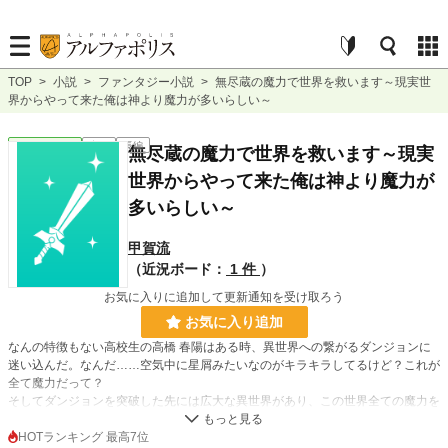
TOP
>
小説
>
ファンタジー小説
>
無尽蔵の魔力で世界を救います～現実世
界からやって来た俺は神より魔力が多いらしい～
ファンタジー
完結
長編
無尽蔵の魔力で世界を救います～現実
世界からやって来た俺は神より魔力が
多いらしい～
甲賀流
（近況ボード：
1 件
）
お気に入りに追加して更新通知を受け取ろう
お気に入り追加
なんの特徴もない高校生の高橋 春陽はある時、異世界への繋がるダンジョンに
迷い込んだ。なんだ……空気中に星屑みたいなのがキラキラしてるけど？これが
全て魔力だって？
そしてダンジョンを突破した先には広大な異世界があり、この世界全ての魔力を
行使して神や魔族に挑んでいく。
HOTランキング 最高7位