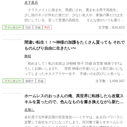
木下美月
クラスメイトに疎まれ、馬鹿にされ、蔑まれる男子高校生。
少し頭のネジが外れた彼だが、少ない友人や、家族の事だけは大
切にしている、至って普通の高校生。 そんな彼がいつも通りの
日常を送っていると、唐突に地面に穴が開き迷宮に落とされてし
文字数：834,653
ファンタジー
完結
長編
R15
まう。 そこで出会った仲間と共に外を目指すが、数々の困難に
出会い苦戦を強いられる事となる。 これは平凡な高校生が色々
な悩みを抱えながら異世界を歩き、家族との再会を望む成長の物
間違い転生！！〜神様の加護をたくさん貰っても それで
語。
ものんびり自由に生きたい〜
舞桜
「初めまして！私の名前は 沙樹崎 咲子 35歳 自営業 独身です‼︎よ
ろしくお願いします‼︎」 突然 神様の手違いにより死亡扱いにな
ってしまったオタクアラサー女子、 手違いのお詫びにと色々な加
護とチートスキルを貰って異世界に転生することに、 だが転生し
文字数：3,499,347
ファンタジー
連載中
長編
た先でまたもや神様の手違いが‼︎ 神々から貰った加護とスキル
で“転生チート無双“ 瞳は希少なオッドアイで顔は超絶美人、で
も性格は・・・ 転生したオタクアラサー女子は意外と物知りで
ホームレスのおっさんの俺、異世界に転移したら改竄ス
有能？ だが、死亡する原因には不可解な点が… 数々の事件が
キルを貰ったので、色んなものを書き換えながら新たな
巻き起こる中、神様に貰った加護と前世での知識で乗り越えて、
人生を歩もうと思います
神々と家族からの溺愛され前世での心の傷を癒していくハートフ
名無し
ルなストーリー？ 様々な思惑と神様達のやらかしで異世界ライ
会社員で元作家志望の安堂道也――ミチヤは、ある日パワハラに
フを楽しく過ごす主人公、 目指すは“のんびり自由な冒険者ライ
反撃して会社をクビになってしまう。河川敷で暮らすホームレス
フ‼︎“ そんな主人公は無自覚に色々やらかすお茶目さん♪ ＊神様