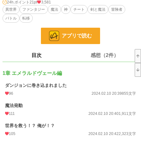
24h.ポイント
21pt
3,581
小説
25,210 位 / 228,787 件
異世界
ファンタジー
魔法
神
チート
剣と魔法
冒険者
ファンタジー
3,942 位 / 53,313 件
バトル
転移
お気に入り
512
アプリで読む
24h.ポイント
21 pt
文字数
218,085
目次
感想（2件）
更新日時
2024.04.07 23:31
初回公開日時
2024.02.10 20:39
1章 エメラルドヴェール編
初回完結日時
2024.04.07 23:32
ダンジョンに巻き込まれました
週間ポイント
280 pt (20,780 位)
96
2024.02.10 20:39
855文字
月間ポイント
1,150 pt (22,264 位)
魔法発動
111
2024.02.10 20:40
1,911文字
年間ポイント
23,817 pt (17,841 位)
世界を救う！？ 俺が！？
累計ポイント
172,182 pt (21,977 位)
105
2024.02.10 20:42
2,323文字