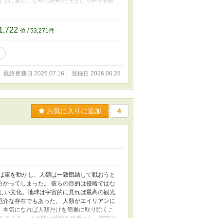
ままに暮らしながら給料だけはしっかり支給
い「おまけ」がありました。それは、建てる以
のまで一瞬で消し去ってしまう規格外の能力
っと建ててください」「少し壊してください」
1,722
位 / 53,271件
最終更新日 2026.07.16
登録日 2026.06.28
お気に入りに追加
4
国は軍を動かし、人類は一致団結して戦おうと
分かってしまった。 彼らの目的は侵略ではな
珍しい文化。地球は宇宙的に見れば最高の観光
厄介な存在でもあった。 人類がエイリアンに
、本気になれば人類だけを簡単に取り除くこ