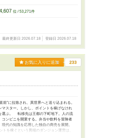
 「あと五秒待て！ この広告を見終われば勝
告をスキップしない少年が、常識外れの力で世
4,607
位 / 53,271件
がっても作者から補填はないのご注意くださ
最終更新日 2026.07.18
登録日 2026.07.18
お気に入りに追加
233
直前”に拉致され、異世界へと送り込まれる。
ンマスター。しかし、ポイントを稼げなけれ
を選ぶ。 転移先は王都の下町地下。人の流
、コンビニを開業する。弁当や飲料を冒険者
、現代の知識を応用した独自の商売を展開。
ントを稼ぐという異端のダンジョン運営は、
、戦闘ではなく“商売”で生き残ろうとする、