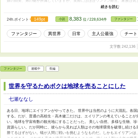
妹の由美、弟の健が所属していますが、実際にはほぼワンマン経営。家族は気
されています。 しかし、この建築スキルには本人すら知らない、とんでもな
上に恐ろしい解体の力。古いビルも巨大な橋も、さらには常識では壊せないも
だったのです。 平穏なスローライフを望む健太郎ですが、今日もまた「ちょ
8,383
149pt
24h.ポイント
小説
位 / 228,634件
ファンタジー
という依頼が、世界を巻き込む大事件へと発展していくのでした。
ファンタジー
異世界
日常
主人公最強
チート
文字数 242,136
ファンタジー
連載中
長編
世界を守るためボクは地球を売ることにした
七瀬ななし
ある日、地球にエイリアンがやってきた。 世界中は当然のように大混乱。各
する。だが、普通の高校生・高木健二だけは、エイリアンの考えていることが
い。地球を宇宙有数の観光地にすることだった。 美しい自然、多様な生物、
資源らしい。だが同時に、彼らから見れば人類はその地球環境を破壊し続ける
勝てるはずがない。蟻が人間に戦いを挑むようなものだ。しかもエイリアンは