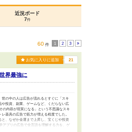
近況ボード
7
件
60
1
2
3
件
お気に入りに追加
21
世界最強に
。世の中の人は広告が流れるとすぐに「スキ
品や投資、副業、ゲームなど、くだらない広
、その内容が現実になる」という不思議なスキ
トレ器具の広告で筋力が増える程度でした。
ると、なぜか金運まで上昇し、宝くじや投資
語学アプリの広告で全言語を理解する力を、ゲ
て反映されるのでした。ただし、能力を得る