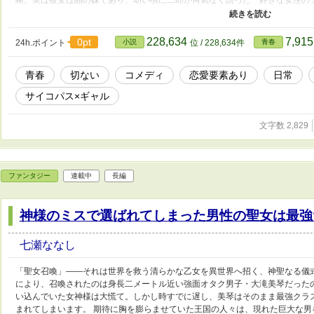
して黒ギャルになった一途な少女でした。 未来を視る占い師と、すべてを拳
手を前に、妖魔たちは今日も絶望します。これは、日本の闇に潜む妖魔を、占
なくて、とびきり痛快なオカルトバトルコメディです。
228,634
7,91
0pt
24h.ポイント
小説
位 / 228,634件
青春
青春
切ない
コメディ
恋愛要素あり
日常
サイコパス×ギャル
文字数 2,829
ファンタジー
連載中
長編
神様のミスで選ばれてしまった男性の聖女は最強
七瀬ななし
「聖女召喚」――それは世界を救う清らかな乙女を異世界へ招く、神聖なる儀
により、召喚されたのは身長二メートル近い強面オタク男子・大滝美琴だった
い込んでいた女神様は大慌て。しかし時すでに遅し、美琴はそのまま最強クラ
まれてしまいます。 期待に胸を膨らませていた王国の人々は、現れた巨大な