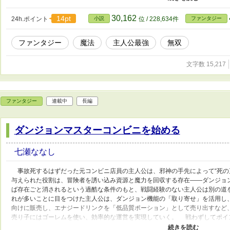
ためには広告を最後まで見なければならず、戦闘中でもスキップは厳禁です。
てる！」 誰も見向きもしないネット広告こそ、世界最強への近道でした。広
30,162
14pt
24h.ポイント
小説
位 / 228,634件
ファンタジー
界を変えていく、そんな読むと知力が下がるファンタジー小説です。知力が下
い。
ファンタジー
魔法
主人公最強
無双
文字数 15,217
ファンタジー
連載中
長編
ダンジョンマスターコンビニを始める
七瀬ななし
事故死するはずだった元コンビニ店員の主人公は、邪神の手先によって“死の
与えられた役割は、冒険者を誘い込み資源と魔力を回収する存在――ダンジョ
ば存在ごと消されるという過酷な条件のもと、戦闘経験のない主人公は別の道
れが多いことに目をつけた主人公は、ダンジョン機能の「取り寄せ」を活用し
向けに販売し、エナジードリンクを「低品質ポーション」として売り出すなど
売り子にはゴーレムを使い、効率的な運営を実現していく。 戦わずしてポイ
やがて冒険者たちの間で話題となり、常識を覆す存在へと発展していく。これは