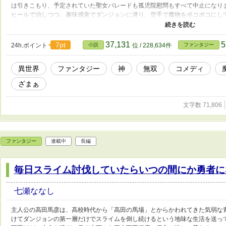
は引きこもり、予定されていた聖女パレードも孤児院慰問もすべて中止になり
ヒールで治しつつ、趣味感覚でダンジョンに潜り、空手で魔物をボコボコにし
のは、暗殺に来る魔王軍四天王たちが次々と返り討ちに遭うこと。執事、ギル
んできますが、美琴は「なんか怪しい」と思ったら即座に拳で解決します。そ
のスピード出世。本人は「静かにダンジョン通いしたいだけ」なのに、周囲だ
37,131
5
7pt
24h.ポイント
小説
位 / 228,634件
ファンタジー
は、最強なのにまったく聖女らしくない男が、勘違いと拳とヒールで世界を救
異世界
ファンタジー
神
無双
コメディ
ざまぁ
文字数 71,806
ファンタジー
連載中
長編
毎日スライム討伐していたらいつの間にか勇者に
七瀬ななし
主人公の高田馬彦は、高校時代から「高田の馬場」とからかわれてきた気弱な
けてダンジョンの第一層だけでスライムを倒し続けるという地味な生活を送っ