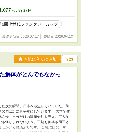
が下がる可能性があるので注意してください。
1,077
位 / 53,271件
第6回次世代ファンタジーカップ
最終更新日 2026.07.17
登録日 2026.04.13
お気に入りに追加
323
た解体がとんでもなかっ
った次の瞬間、日本へ転生していました。前
その力は誰にも秘密にしています。 大学で建
化させ、自分だけの建築会社を設立。巨大な
でも怪しまれないよう、工期も価格も周囲と
見せかける徹底ぶりです。 会社には父、母、