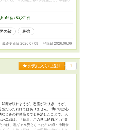
を与える。 その間に地球を綺麗にし、宇宙の
自らが人類の王となり、支配者となってでも人
う。だが、高木は諦めていた。嫌われてもい
は、洗脳も辞さない。 これは、地球を観光地
,859
位 / 53,271件
、悲しくもおかしなSFドタバタコメディであ
界の敵
最強
最終更新日 2026.07.09
登録日 2026.06.06
お気に入りに追加
1
。妖魔が現れようが、悪霊が取り憑こうが、
冷酷だったわけではありません。 幼い頃は心
幼なじみの神崎晶まで姿を消したことで、人
れた二郎は、「結局、この世は筋肉だけが裏
れたのは、黒ギャル姿となった占い師・神崎奈
タイプ」を信じ続け、その理想に近づこうと