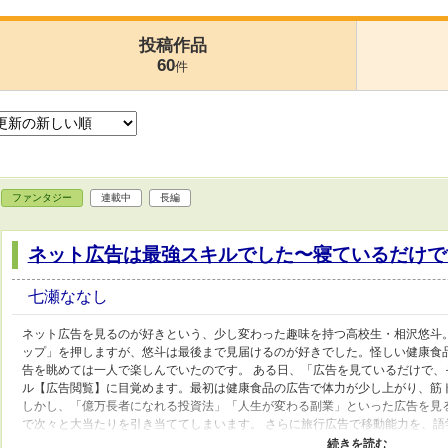
投稿作品
60
件
ファンタジー
連載中
長編
ネット広告は最強スキルでした〜寝ているだけで
七瀬ななし
ネット広告を見るのが好きという、少し変わった趣味を持つ高校生・相沢悠斗
ップ」を押しますが、悠斗は最後まで見届けるのが好きでした。怪しい健康食
告を眺めては一人で楽しんでいたのです。 ある日、「広告を見ているだけで
ル【広告閲覧】に目覚めます。最初は健康食品の広告で体力が少し上がり、筋
しかし、「億万長者になれる投資法」「人生が変わる副業」といった広告を見
で次々と大当たりを引き当ててしまいます。 さらに旅行広告で移動能力を、
ーム広告でスキルや魔法を獲得するなど、広告の内容はすべて現実の能力とし