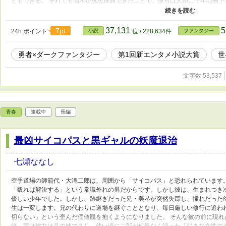
ともできる。 それでも高木が意思疎通できたことで、彼らは人類に十年の猶予
観光地としてふさわしい星にすること。 高木は決断する。 世界を敵に回し、
類の絶滅を防ぐことを。 当然、人々は彼を裏切り者と呼び、蛇蝎のごとく嫌
い。憎まれてもいい。人類が滅ぶよりは、ずっとましだ。 そして反抗する者に
37,131
5
7pt
24h.ポイント
小説
位 / 228,634件
ファンタジー
にしたいエイリアンと、人類を救うために人類の敵となった少年が巻き起こす
る。
勇者×ダークファンタジー
第1回新エンタメ小説大賞
世
文字数 53,537
青春
連載中
長編
最凶サイコパスと黒ギャルの妖魔退治
七瀬ななし
空手道場の師範代・大滝二郎は、周囲から「サイコパス」と恐れられています
「殴れば解決する」という常識外れの男だからです。しかし彼は、生まれつき
優しい少年でした。しかし、跡継ぎだった兄・美琴が突然失踪し、憧れだった
生は一変します。兄の代わりに道場を継ぐこととなり、毎日厳しい修行に追わ
切らない」という歪んだ価値観を抱くようになりました。 そんな彼の前に現
緒。実は彼女は晶の妹であり、幼い頃に二郎が何気なく語った「好きな女性の