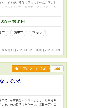
ます。ですが、美琴は気にしません。病人を
てレベルを上げていきます。 さらに恐ろしい
ド副マスターなど、怪しすぎる連中が潜り込
の結果、気づけば男爵、伯爵、侯爵へと異例
けが勝手に英雄視していくのでした。 これ
,859
位 / 53,271件
ってしまう異世界コメディです。
魔王
四天王
聖女？
最終更新日 2026.06.12
登録日 2026.05.09
お気に入りに追加
166
なっていた
青年で、卒業後はハンターとなり、危険を避
ている。彼の目的はただ一つ、毎日一万～二