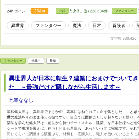
一人の元店員の異世界サバイバル物語である。 ＊この物語は読むと知能指数
5,831
234pt
24h.ポイント
小説
位 / 228,634件
ファンタジー
異世界
ファンタジー
魔法
日常
冒険者
文字数 330,426
ファンタジー
連載中
長編
異世界人が日本に転生？建築におまけでついてき
た ～最強だけど隠しながら生活します～
七瀬ななし
浦和健太郎は、異世界でまさかの「馬車にはねられて」命を落とした……と思
世の魔法をそのまま使える彼ですが、目立てば面倒ごとしか起きないと悟り、
築学を学んだ健太郎は、前世から持つチートスキル「建築」を日本仕様へと進
シートで現場を覆えば、住宅もビルも倉庫も、あっという間に完成です。それ
同じくらいに調整する慎重ぶり。材料も一応購入し、職人が働いているように