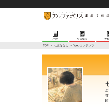
小説
公式漫画
投
TOP
>
七瀬ななし
>
Webコンテンツ
全
猫
願