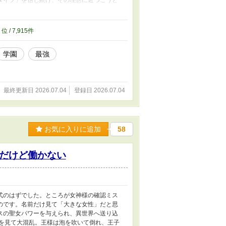
で解決する空手家。霊能力も妖術も通じない相
いと空手で次々と撃退していく、ちょっと切
5
位 / 7,915件
学園
最強
最終更新日 2026.07.04
登録日 2026.07.04
お気に入りに追加
58
だけど働かない
式のはずでした。ところが女神様の確認ミス
のです。名前だけ見て「大きな女性」だと思
スの聖女パワーを与えられ、異世界へ送り込
男を見て大混乱。王様は泡を吹いて倒れ、王子