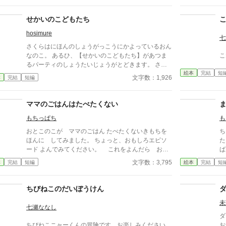
せかいのこどもたち
hosimure
七
さくらはにほんのしょうがっこうにかよっているおん
なのこ。 あるひ、【せかいのこどもたち】があつま
こ
るパーティのしょうたいじょうがとどきます。 さく
絵本
完結
短
らはパーティかいじょうにいくと……。 ☆使用して
文字数：1,926
本
完結
短編
いるイラストは「かわいいフリー素材集いらすとや」
様のをお借りしています。 無断で転載することは
お止めください。
ママのごはんはたべたくない
もちっぱち
も
おとこのこが ママのごはん たべたくないきもちを
ち
ほんに してみました。 ちょっと、おもしろエピソ
た。 ある日、おんなのこ
ード よんでみてください。 これをよんだら おや
ばあ
こで ハッピーに なれるかも？ 約３６００文字
ッ
文字数：3,795
本
完結
短編
絵本
完結
短
あります。 ゆっくり読んで大体２０分以内で 読み終
な
えると思います。 寝かしつけの読み聞かせにぜひど
り
うぞ。 表紙作画：ぽん太郎 様 2023.3.7更新
っ
ちびねこのだいぼうけん
未
七瀬ななし
ダ
ちびねこニャーくんの冒険です。お楽しみください。
お