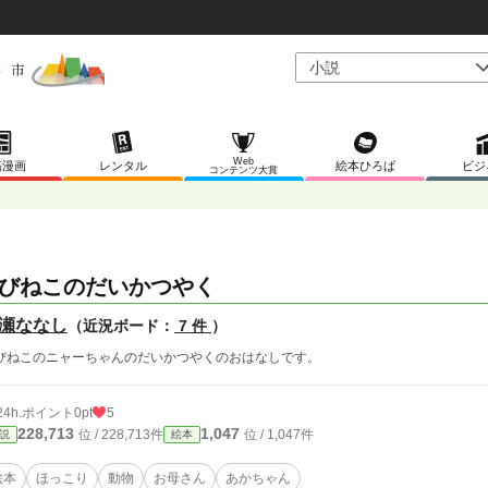
Web
稿漫画
レンタル
絵本ひろば
ビジ
コンテンツ大賞
びねこのだいかつやく
瀬ななし
（近況ボード：
7 件
）
びねこのニャーちゃんのだいかつやくのおはなしです。
24h.ポイント
0pt
5
228,713
1,047
位 / 228,713件
位 / 1,047件
説
絵本
絵本
ほっこり
動物
お母さん
あかちゃん