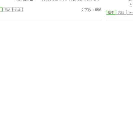
と
文字数：896
本
完結
短編
ダ
絵本
完結
ｼｮｰ
あ