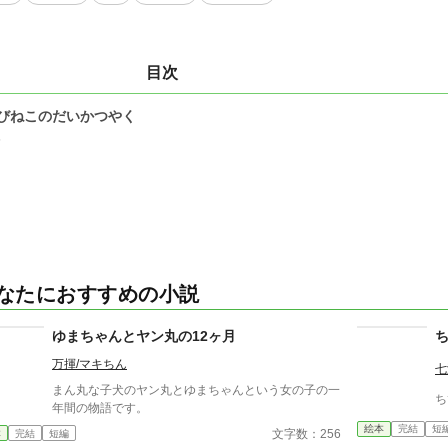
目次
びねこのだいかつやく
5
なたにおすすめの小説
ゆまちゃんとヤン丸の12ヶ月
万揮/マキちん
七
まん丸な子犬のヤン丸とゆまちゃんという女の子の一
ち
年間の物語です。
絵本
完結
短
文字数：256
本
完結
短編