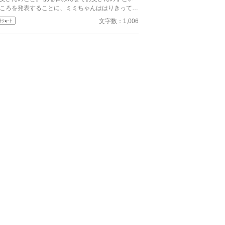
ころを発表することに、ミミちゃんははりきってダ
のすごいところを発表したけど…… ちいさな、し
文字数：1,006
ﾄｼｮｰﾄ
わせな勘違い