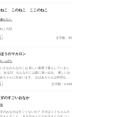
こねこ このねこ ここのねこ
瀬ななし
ねこの話
文字数：95
編
まほうのマカロン
ちっぱち
いさなおんなのこは 貧しい家庭で暮らしていまし
は森に迷い込み、 優しいお
ちゃんに出会います。 おばあちゃんは特別なポ
トから 美味しいものが出てくる呪文を教え、 おん
文字数：4,448
編
のこはわくわくしながら帰宅します。 おうちに戻
、ポットの呪文を唱えると、 驚くべき出来事が待
ていました
ダダのすごいおなか
瑠
ダのおなかはすごくないの？ ダダはミミちゃんの
父さんのこと。 ある日みんなでお父さんのすごい