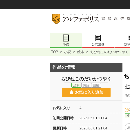
小説
公式漫画
投
TOP
>
小説
>
絵本
>
ちびねこのだいかつやく
作品の情報
ち
ちびねこのだいかつやく
絵本
完結
短編
七
お気に入り追加
ち
お気に入り
4
小
初回公開日時
2026.06.01 21:04
更新日時
2026.06.01 21:04