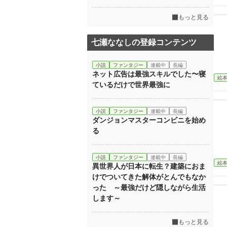
もっと見る
七瀬ななしの登録コンテンツ
小説
ファンタジー
連載中
長編
ネット広告は最強スキルでした〜寝
絵
ているだけで世界最強に
小説
ファンタジー
連載中
長編
ダンジョンマスターコンビニを始め
る
小説
ファンタジー
連載中
長編
絵
異世界人が日本に転生？建築におま
けでついてきた解体がとんでもなか
った ～最強だけど隠しながら生活
します～
もっと見る