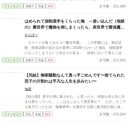
の逸材へと成長していたのだった。
っぱい取得して、今度こそ幸せな人生を送ってみせる！ テイマー
文字数：251,000
ファンタジー
連載中
長編
R15
として、モフモフ家族を増やしたり、前世の知識で商品を開発し
たり─。 やりたいこと、興味があることをどんどんやっていくう
ちに、次々とスキルが増えていく！？ 努力を惜しまないマヤが素
はめられて強制退学をくらった俺 ～迷い込んだ（地獄
敵な人達に愛されながら、見守られながら、一流冒険者になって
の）裏世界で魔物を倒しまくったら、表世界で最強魔導
いく。 不運だらけのOLが、5歳から始める幸せな異世界やり直し
士になっていました～
人生。
せんぽー
エリートが集うゼルコバ魔法学園。 この学園には、筆記試
験、技術試験の合計点が基準に2回満たなかった場合、強制退学
になってしまうという決まりがある。 技術において落ちこぼれ
のネルは、筆記試験でなんとか点数を取り、高等部まで進学して
文字数：371,593
ファンタジー
連載中
長編
R15
いた。 しかし、高等部に上がって初めての期末テスト。ネルの
点数は基準点以下になっていた。 「お兄様、あのお水に何が入
っていたか知っていますか？ 私特製の『特定記憶抹消薬』が入
【完結】御家騒動なんて真っ平ごめんです〜捨てられた
っていたんですよ？ お気づきになりませんでした？」 義妹に
双子の片割れは平凡な人生を歩みたい〜
はめられ裏切られ、強制退学をくらってしまい、学園を追い出さ
れたネル。 彼はトランク1つ手に持ち、フラフラと街を歩いて
伽羅
いると、ある女性から宝石を渡される。彼はそれを手にすると、
【幼少期】 双子の弟に殺された…と思ったら、何故か赤ん坊に生
気を失ってしまった。目を覚ますと広がっていたのは、見知らぬ
まれ変わっていた。 ここはもしかして異世界か？ だが、そこで
地。赤い空、不気味な森があった。 「ここは………裏世界？」
も双子だったため、後継者争いを懸念する親に孤児院の前に捨て
裏世界。世間では幻とされる世界。 そこへ行くには、自身
られてしまう。 ようやく里親が見つかり、平和に暮らせると思っ
文字数：470,204
ファンタジー
完結
長編
R15
のレベルを8000にするか、魔石オラクルを使い、大量の魔力を注
ていたが…。 【学院期】 学院に通い出すとそこには双子の片割れ
ぎ込む方法2択。どちらの選択も、Lv.12のネルには到底無理なこ
のエドワード王子も通っていた。 周りに双子だとバレないように
と。 そのため裏世界の魔物はLv.8000ものばかり。即死間違い
学院生活を送っていたが、何故かエドワード王子の影武者をする