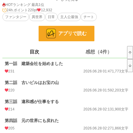
へと進化させ、自分だけの建築会社を設立。巨大なシートで現場を覆えば、住宅
HOTランキング 最高1位
もビルも倉庫も、あっという間に完成です。それでも怪しまれないよう、工期も
24h.ポイント
220pt
12,932
価格も周囲と同じくらいに調整する慎重ぶり。材料も一応購入し、職人が働いて
ファンタジー
異世界
日常
主人公最強
チート
いるように見せかける徹底ぶりです。
会社には父、母、妹の由美、弟の健が所属していますが、実際にはほぼワンマン
アプリで読む
経営。家族は気ままに暮らしながら給料だけはしっかり支給されています。
しかし、この建築スキルには本人すら知らない、とんでもない「おまけ」があり
目次
感想（4件）
ました。それは、建てる以上に恐ろしい解体の力。古いビルも巨大な橋も、さら
には常識では壊せないものまで一瞬で消し去ってしまう規格外の能力だったので
第一話 建築会社を始めました
す。
231
2026.06.28 01:47
1,773文字
平穏なスローライフを望む健太郎ですが、今日もまた「ちょっと建ててくださ
い」「少し壊してください」という依頼が、世界を巻き込む大事件へと発展して
第二話 古いビルはお宝の山
いくのでした。
220
2026.06.28 01:59
2,203文字
小説
6,577 位 / 228,834 件
第三話 違和感が仕事をする
ファンタジー
1,264 位 / 53,331 件
214
2026.06.28 02:13
1,900文字
お気に入り
324
第四話 元の世界にも戻れた
205
2026.06.28 02:27
1,866文字
24h.ポイント
220 pt