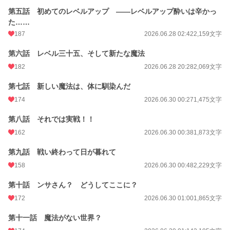
文字数
第五話 初めてのレベルアップ ――レベルアップ酔いは辛かっ
242,136
た……
更新日時
2026.07.16 23:22
187
2026.06.28 02:42
2,159文字
初回公開日時
2026.06.28 01:47
第六話 レベル三十五、そして新たな魔法
週間ポイント
2,639 pt (3,771 位)
182
2026.06.28 20:28
2,069文字
月間ポイント
52,783 pt (828 位)
第七話 新しい魔法は、体に馴染んだ
174
2026.06.30 00:27
1,475文字
年間ポイント
88,354 pt (6,642 位)
累計ポイント
第八話 それでは実戦！！
89,559 pt (32,334 位)
162
2026.06.30 00:38
1,873文字
第九話 戦い終わって日が暮れて
158
2026.06.30 00:48
2,229文字
第十話 ンサさん？ どうしてここに？
172
2026.06.30 01:00
1,865文字
第十一話 魔法がない世界？