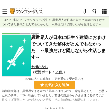
TOP
>
小説
>
ファンタジー小説
>
異世界人が日本に転生？建築におまけで
ついてきた解体がとんでもなかった ～最強だけど隠しながら生活します～
ファンタジー
連載中
長編
異世界人が日本に転生？建築におまけ
でついてきた解体がとんでもなかっ
た ～最強だけど隠しながら生活しま
す～
七瀬ななし
（近況ボード：
7 件
）
お気に入りに追加して更新通知を受け取ろう
お気に入り追加
浦和健太郎は、異世界でまさかの「馬車にはねられて」命を落とした……と思っ
た次の瞬間、日本へ転生していました。前世の魔法をそのまま使える彼ですが、
目立てば面倒ごとしか起きないと悟り、その力は誰にも秘密にしています。
大学で建築学を学んだ健太郎は、前世から持つチートスキル「建築」を日本仕様