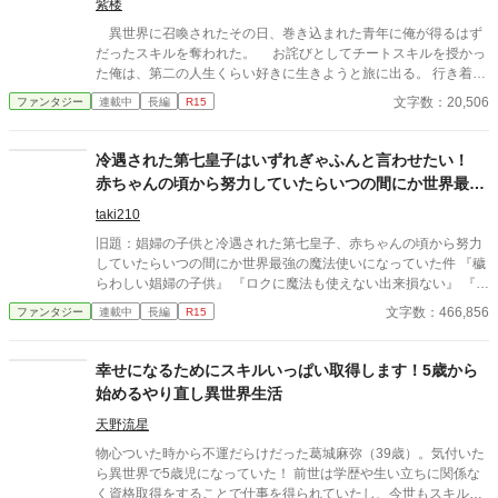
紫楼
異世界に召喚されたその日、巻き込まれた青年に俺が得るはず
だったスキルを奪われた。 お詫びとしてチートスキルを授かっ
た俺は、第二の人生くらい好きに生きようと旅に出る。 行き着い
た先は、寂れた町の場末の酒場だ。 なぜか客は男ばかりだが、
文字数：20,506
ファンタジー
連載中
長編
R15
日雇い冒険者や恐妻家の肉屋たちとの気楽な毎日は悪くない。
……ただ一人、どう見ても貴族のような美青年がこの地味な酒場
へ通ってくる理由だけは、さっぱりわからない。 「お前らツケは
冷遇された第七皇子はいずれぎゃふんと言わせたい！
やめろ」 そんな穏やかな日々を送っていたはずなのに、ある
赤ちゃんの頃から努力していたらいつの間にか世界最強
日、酒場へ厄介な依頼が舞い込んできた――。 他サイトでも掲
の魔法使いになっていました
載しています。 不定期更新です。
taki210
旧題：娼婦の子供と冷遇された第七皇子、赤ちゃんの頃から努力
していたらいつの間にか世界最強の魔法使いになっていた件 『穢
らわしい娼婦の子供』 『ロクに魔法も使えない出来損ない』 『皇
帝になれない無能皇子』 皇帝ガレスと娼婦ソーニャの間に生まれ
文字数：466,856
ファンタジー
連載中
長編
R15
た第七皇子ルクスは、魔力が少ないからという理由で無能皇子と
呼ばれ冷遇されていた。 だが実はルクスの中身は転生者であり、
自分と母親の身を守るために、ルクスは魔法を極めることに。 毎
幸せになるためにスキルいっぱい取得します！5歳から
日人知れず死に物狂いの努力を続けた結果、ルクスの体内魔力量
始めるやり直し異世界生活
は拡張されていき、魔法の威力もどんどん向上していき…… 『な
んだあの威力の魔法は…？』 『モンスターの群れをたった一人で
天野流星
壊滅させただと…？』 『どうやってあの年齢であの強さを手に入
物心ついた時から不運だらけだった葛城麻弥（39歳）。気付いた
れたんだ…？』 『あいつを無能皇子と呼んだ奴はとんだ大間抜け
ら異世界で5歳児になっていた！ 前世は学歴や生い立ちに関係な
だ…』 そして気がつけば周囲を畏怖させてしまうほどの魔法使い
く資格取得をすることで仕事を得られていたし、今世もスキルい