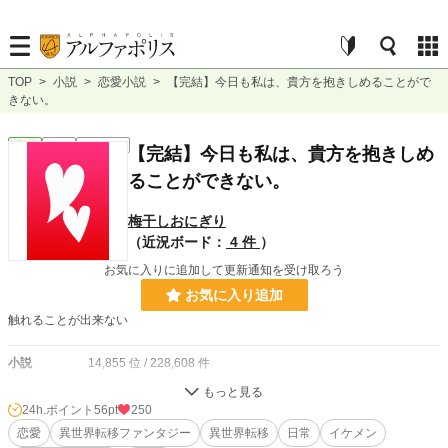
TOP
>
小説
>
恋愛小説
>
【完結】今日も私は、貴方を抱きしめることがで
きない。
恋愛
完結
ｼｮｰﾄｼｮｰﾄ
【完結】今日も私は、貴方を抱きしめ
ることができない。
梅干しおにぎり
（近況ボード：
4 件
）
お気に入りに追加して更新通知を受け取ろう
お気に入り追加
触れることが出来ない
小説
14,855 位 / 228,608 件
恋愛
6,598 位 / 66,317 件
24h.ポイント
56pt
250
お気に入り
恋愛
異世界転移ファンタジー
43
異世界転移
日常
イケメン