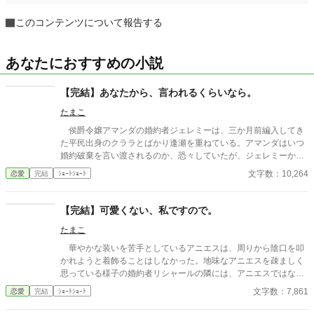
このコンテンツについて報告する
あなたにおすすめの小説
【完結】あなたから、言われるくらいなら。
たまこ
侯爵令嬢アマンダの婚約者ジェレミーは、三か月前編入してき
た平民出身のクララとばかり逢瀬を重ねている。アマンダはいつ
婚約破棄を言い渡されるのか、恐々していたが、ジェレミーから
言われた言葉とは……。 2023.4.25 HOTランキング36位／24hラ
文字数：10,264
恋愛
完結
ｼｮｰﾄｼｮｰﾄ
ンキング30位 ありがとうございました！
【完結】可愛くない、私ですので。
たまこ
華やかな装いを苦手としているアニエスは、周りから陰口を叩
かれようと着飾ることはしなかった。地味なアニエスを疎ましく
思っている様子の婚約者リシャールの隣には、アニエスではない
別の女性が立つようになっていて……。
文字数：7,861
恋愛
完結
ｼｮｰﾄｼｮｰﾄ