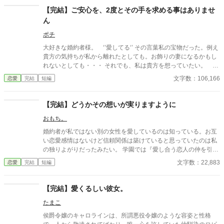
【完結】ご安心を、2度とその手を求める事はありませ
ん
ポチ
大好きな婚約者様。 ‘’愛してる‘’ その言葉私の宝物だった。例え
貴方の気持ちが私から離れたとしても。お飾りの妻になるかもし
れないとしても・・・ それでも、私は貴方を想っていたい。 独
り過ごす刻もそれだけで幸せを感じられた。たった一つの希望
文字数：106,166
恋愛
完結
短編
【完結】どうかその想いが実りますように
おもち。
婚約者が私ではない別の女性を愛しているのは知っている。お互
い恋愛感情はないけど信頼関係は築けていると思っていたのは私
の独りよがりだったみたい。 学園では『愛し合う恋人の仲を引き
裂くお飾りの婚約者』と陰で言われているのは分かってる。 いつ
文字数：22,883
恋愛
完結
短編
までも貴方を私に縛り付けていては可哀想だわ、だから私から貴
方を解放します。 貴方のその想いが実りますように…… もう私に
は願う事しかできないから。 ※ざまぁは薄味となっております。
【完結】愛くるしい彼女。
（当社比）もしかしたらざまぁですらないかもしれません。汗 お
たまこ
読みいただく際ご注意くださいませ。 ※完結保証。全10話+番外
編1話です。 ※番外編2話追加しました。 ※こちらの作品は「小
侯爵令嬢のキャロラインは、所謂悪役令嬢のような容姿と性格
説家になろう」、「カクヨム」にも掲載しています。