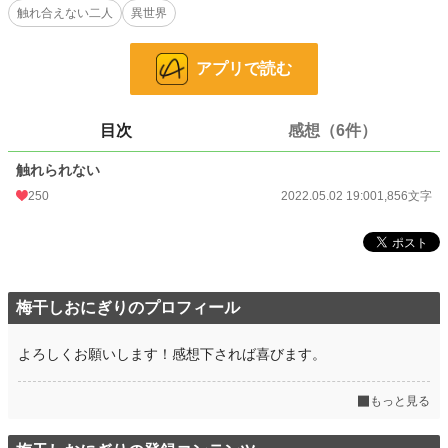
触れ合えない二人
異世界
24h.ポイント
56 pt
文字数
1,856
アプリで読む
更新日時
2022.05.02 19:00
初回公開日時
2022.05.02 19:00
目次
感想（6件）
初回完結日時
2022.08.28 21:28
触れられない
週間ポイント
835 pt (10,242 位)
250
2022.05.02 19:00
1,856文字
月間ポイント
1,889 pt (16,544 位)
年間ポイント
26,664 pt (16,464 位)
累計ポイント
117,819 pt (27,594 位)
梅干しおにぎりのプロフィール
よろしくお願いします！感想下されば喜びます。
もっと見る