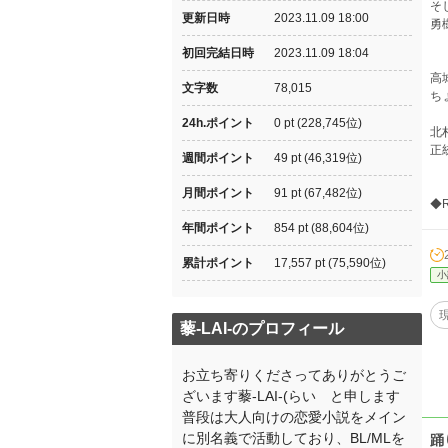
そ
更新日時
2023.11.09 18:00
勇
初回完結日時
2023.11.09 18:04
高
文字数
78,015
ち
24h.ポイント
0 pt (228,745位)
北
正
週間ポイント
49 pt (46,319位)
月間ポイント
91 pt (67,482位)
◆
年間ポイント
854 pt (88,604位)
累計ポイント
17,557 pt (75,590位)
小
藜-LAI-のプロフィール
お立ち寄りくださってありがとうご
ざいます藜-LAI-(らい と申します
普段は大人向けの恋愛小説をメイン
に別名義で活動しており、BL/MLを
踊