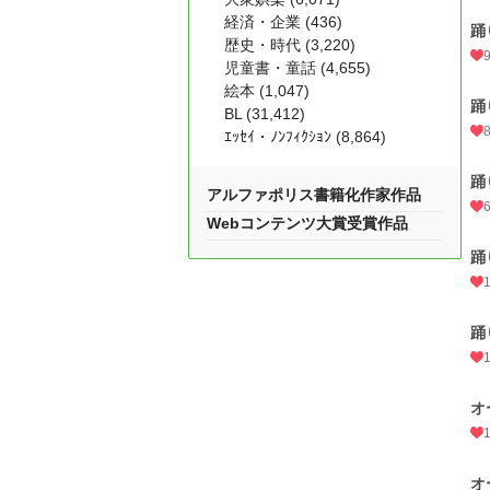
経済・企業 (436)
踊
歴史・時代 (3,220)
児童書・童話 (4,655)
絵本 (1,047)
踊
BL (31,412)
ｴｯｾｲ・ﾉﾝﾌｨｸｼｮﾝ (8,864)
踊
アルファポリス書籍化作家作品
Webコンテンツ大賞受賞作品
踊
踊
オ
オ