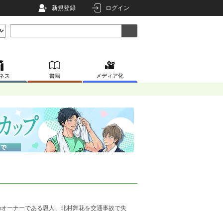
新規登録
ログイン
ネス
書籍
メディア化
のオーナーである恩人、北村舞花を交通事故で失