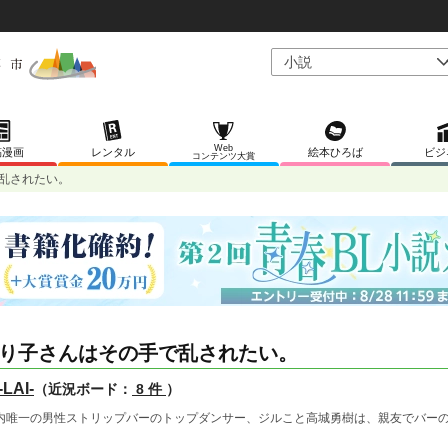
Web
稿漫画
レンタル
絵本ひろば
ビジ
コンテンツ大賞
乱されたい。
り子さんはその手で乱されたい。
LAI-
（近況ボード：
8 件
）
内唯一の男性ストリップバーのトップダンサー、ジルこと高城勇樹は、親友でバー
。