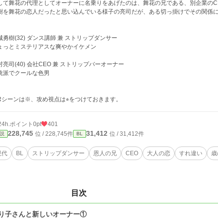
して舞花の代理としてオーナーに名乗りをあげたのは、舞花の兄である、別企業のC
樹を舞花の恋人だったと思い込んでいる様子の亮司だが、ある切っ掛けでその関係
城勇樹(32) ダンス講師 兼 ストリップダンサー
ょっとミステリアスな爽やかイケメン
村亮司(40) 会社CEO 兼 ストリップバーオーナー
統派でクールな色男
Rシーンは※、攻め視点は⭐︎をつけておきます。
24h.ポイント
0pt
401
228,745
31,412
位 / 228,745件
位 / 31,412件
説
BL
現代
BL
ストリップダンサー
恩人の兄
CEO
大人の恋
すれ違い
歳
目次
り子さんと新しいオーナー①