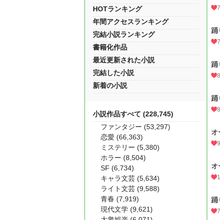
HOTランキング
年間アクセスランキング
踊
完結小説ランキング
書籍化作品
最近更新された小説
踊
完結した小説
新着の小説
踊
小説作品すべて (228,745)
ファンタジー (53,297)
オ
恋愛 (66,363)
ミステリー (5,380)
ホラー (8,504)
オ
SF (6,734)
キャラ文芸 (5,634)
ライト文芸 (9,588)
青春 (7,919)
踊
現代文学 (9,621)
大衆娯楽 (6,071)