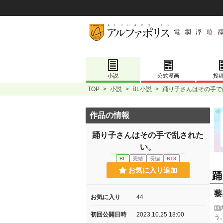
小説
公式漫画
投
TOP
>
小説
>
BL小説
>
踊り子さんはその手で
作品の情報
踊り子さんはその手で乱された
い。
BL
完結
長編
R18
お気に入り追加
踊
藜-
お気に入り
44
国
初回公開日時
2023.10.25 18:00
う