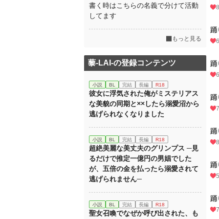
書く時はこちらの名義で分けて活動
してます
踊
もっと見る
藜-LAI-の登録コンテンツ
踊
小説
BL
完結
長編
R18
彼女に浮気された俺がミステリアス
踊
な美貌の同期と××したら溺愛沼から
逃げられなくなりました
踊
小説
BL
完結
長編
R18
超絶美麗な美丈夫のグリンプス ─見
るだけで推定一億円の男娼でした
踊
が、五倍の金を払ったら溺愛されて
逃げられません─
踊
小説
BL
完結
長編
R18
聖女召喚でなぜか呼び出された、も