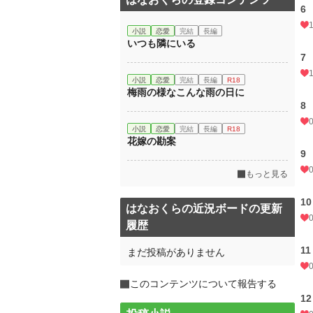
6
小説
恋愛
完結
長編
いつも隣にいる
7
小説
恋愛
完結
長編
R18
梅雨の様なこんな雨の日に
8
小説
恋愛
完結
長編
R18
花嫁の勘案
9
もっと見る
10
はなおくらの近況ボードの更新
履歴
11
まだ投稿がありません
このコンテンツについて報告する
12