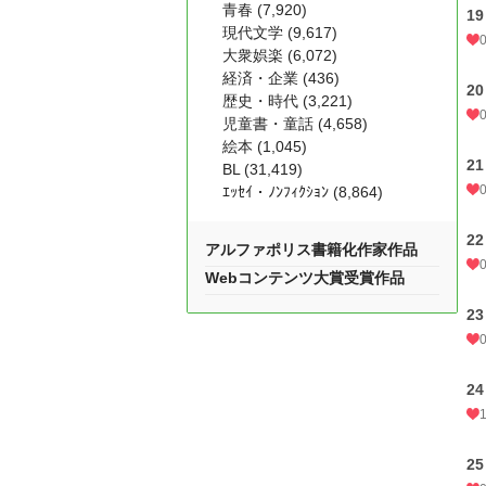
青春 (7,920)
19
現代文学 (9,617)
大衆娯楽 (6,072)
経済・企業 (436)
20
歴史・時代 (3,221)
児童書・童話 (4,658)
絵本 (1,045)
21
BL (31,419)
ｴｯｾｲ・ﾉﾝﾌｨｸｼｮﾝ (8,864)
22
アルファポリス書籍化作家作品
Webコンテンツ大賞受賞作品
23
24
25