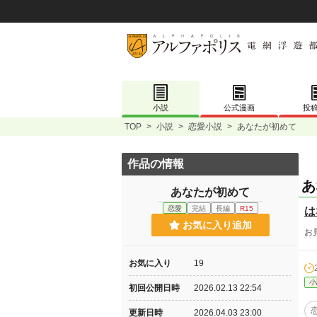
小説
公式漫画
投
TOP
>
小説
>
恋愛小説
>
あなたが初めて
作品の情報
あ
あなたが初めて
恋愛
完結
長編
R15
は
お気に入り追加
お
お気に入り
19
小
初回公開日時
2026.02.13 22:54
更新日時
2026.04.03 23:00