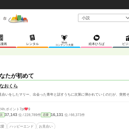
Web
稿漫画
レンタル
絵本ひろば
ビジ
コンテンツ大賞
なたが初めて
なおくら
見合いをしたマリー、出会った青年と話すうちに次第に弾かれていくのだが、突然
24h.ポイント
7pt
9
37,143
16,131
位 / 228,789件
位 / 66,373件
説
恋愛
恋愛
ハッピーエンド
お見合い