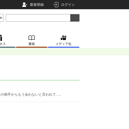
新規登録
ログイン
ネス
書籍
メディア化
その相手からもう会わないと言われて…。