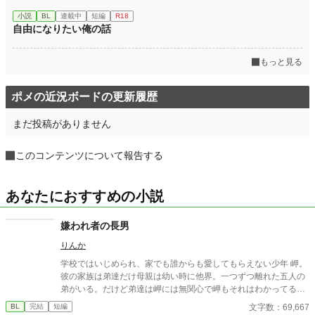
小説
BL
連載中
短編
R18
自由になりたい俺の話
もっと見る
ポメの近況ボードの更新履歴
まだ投稿がありません
このコンテンツについて報告する
あなたにおすすめの小説
嫌われ者の長男
りんか
学校ではいじめられ、家でも誰からも愛してもらえない少年 岬。
彼の家族は弟達だけ母親は幼い時に他界。一つずつ離れた五人の
弟がいる。だけど弟達は岬には無関心で岬もそれはわかってるけ
ど弟達の役に立つために頑張ってるそんな時とある事件が起き
文字数：69,667
BL
完結
短編
て.....