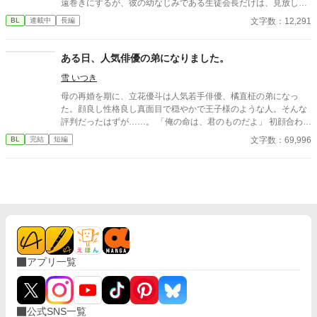
遠巻きにするが、彼の幼なじみである生徒会長だけは、見放した
りなんかしなくて______。 不定期更新です。
文字数：12,291
BL
連載中
長編
ある日、人気俳優の弟になりました。
雪 いつき
母の再婚を期に、立花優斗は人気若手俳優、橘直柾の弟になっ
た。顔良し性格良し真面目で穏やかで王子様のような人。そんな
評判だったはずが……。 「俺の命は、君のものだよ」 初顔合わせ
の日、兄になる人はそう言って綺麗に笑った。とんでもない人が
文字数：69,996
BL
完結
短編
兄になってしまった……と思ったら、何故か大学の先輩も優斗を
可愛いと言い出して……？ 平凡に生きたい19歳大学生と、24歳
人気若手俳優、21歳文武両道大学生の三角関係のお話。
アプリ一覧
公式SNS一覧