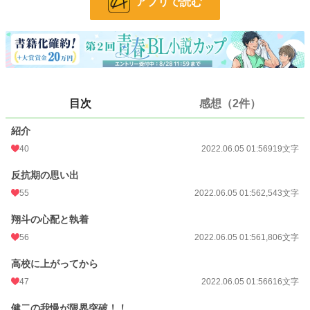
アプリで読む
調教・お仕置き・近親相姦が苦手な方はご注意くださいm(_ _)m
小説
22,406 位 / 228,838 件
BL
5,757 位 / 31,435 件
お気に入り
413
目次
感想（2件）
24h.ポイント
28 pt
文字数
11,396
紹介
40
2022.06.05 01:56
919文字
更新日時
2022.07.17 01:05
反抗期の思い出
初回公開日時
2022.06.05 01:56
55
2022.06.05 01:56
2,543文字
週間ポイント
267 pt (21,209 位)
翔斗の心配と執着
月間ポイント
1,160 pt (22,142 位)
56
2022.06.05 01:56
1,806文字
年間ポイント
16,817 pt (22,597 位)
高校に上がってから
累計ポイント
275,907 pt (16,147 位)
47
2022.06.05 01:56
616文字
健二の我慢が限界突破！！