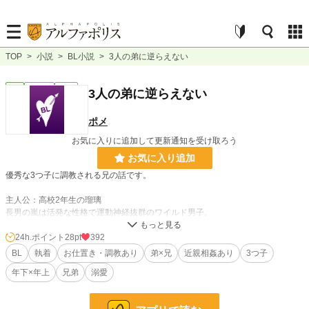
TOP
>
小説
>
BL小説
>
3人の弟に逆らえない
BL
連載中
短編
3人の弟に逆らえない
ポメ
お気に入りに追加して更新通知を受け取ろう
お気に入り追加
優秀な3つ子に調教される兄の話です。
主人公：高校2年生の瑠璃
長男の嵐は活発な性格で運動神経抜群のワイルド男子。
次男の健二は大人しい性格で勉学が得意の清楚系王子。
三男の翔斗は無口だが機械に強く、研究オタクっぽい。黒髪で少し地味だがメガ
24h.ポイント
28pt
392
ネを取ると意外とかっこいい？
BL
執着
お仕置き・調教あり
弟×兄
近親相姦あり
3つ子
3人とも高身長でルックスが良いと学校ではモテまくっている。
年下×年上
兄弟
溺愛
しかし、同時に超がつくブラコンとも言われているとか？
そんな3つ子に溺愛される瑠璃の話。