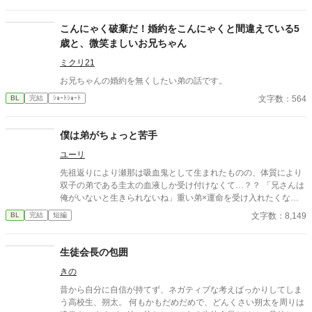
こんにゃく破棄だ！婚約をこんにゃくと間違えている5
歳と、微笑ましいお兄ちゃん
ミクリ21
お兄ちゃんの婚約を無くしたい弟の話です。
文字数：564
BL
完結
ｼｮｰﾄｼｮｰﾄ
僕は弟がちょっと苦手
ユーリ
先祖返りにより瀬那は吸血鬼として生まれたものの、体質により
双子の弟である圭太の血液しか受け付けなくて…？？ 「兄さんは
俺がいないと生きられないね」重い弟×運命を受け入れたくない
兄「キミは重いんだよ…」ーー運命なんてキラキラしたものじゃ
文字数：8,149
BL
完結
短編
ないけれど。
生徒会長の包囲
きの
昔から自分に自信が持てず、ネガティブな考えばっかりしてしま
う高校生、朔太。 何もかもだめだめで、どんくさい朔太を周りは