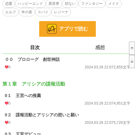
人、２年前に亡くなった父サリヴァン将軍が最も手強いって褒めてた将軍でしょ
恋愛
ハッピーエンド
異世界
切ない
ファンタジー
メイド
う！？しかも魔国でも有名人。その上まだ若くて未婚、彼女無し。予想通り嫉妬
エルフ
年の差
スパイ
レジーナ
した使用人から嫌がらせが・・・。お願いですハルシュタイン将軍本当に面倒な
だけなので構ってこないで。･･･え？魔王暗殺？内乱の可能性？人が死ぬなんて
嫌なんですけど！仕方ないからちょっとくらいなら協力はしますけど･･･。
アプリで読む
そんなハーフエルフのアリシア奮闘記。ちゃんと最後はハッピーエンドです。
＊＊＊＊＊
数年前に公開していた『ハーフエルフと魔国動乱』を書き直しています。多少変
えていますが、話の流れは同じです。
目次
感想
初めての方も、一度読んでくださった方もお楽しみいただけると幸いです。
００ プロローグ 創世神話
小説
37,855 位 / 228,834 件
0
2024.03.26 22:07
2,855文字
恋愛
16,454 位 / 66,375 件
第１章 アリシアの諜報活動
お気に入り
35
0１ 王宮への推薦
24h.ポイント
7 pt
0
2024.03.26 22:07
4,951文字
文字数
414,504
0２ 諜報活動とアリシアの想いと願い
更新日時
2024.05.09 13:00
0
2024.03.26 22:07
5,720文字
初回公開日時
2024.03.26 20:50
0３ 王宮デビュー