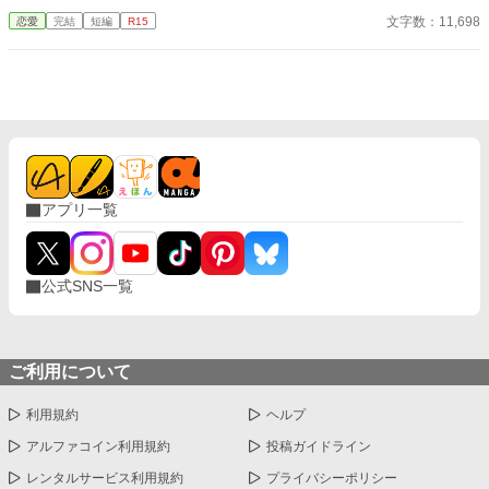
着していたアレックスの真意とは？ソフィアの初恋の行方は？！
てきた。 そんな彼を助けようと隣室へと続く扉を開けたラウニが
文字数：11,698
恋愛
完結
短編
R15
見た目に自信のない伯爵令嬢と、伯爵令嬢のたれ耳をこよなく愛
目にしたのは――。
する見た目は余裕のある大人、中身はちょっぴり変態な先生兼、
王宮魔術師の溺愛ハッピーエンドストーリーです。 ＊全１６話＋
番外編の予定です ＊あまあです（ざまあはありません） ＊2023.
2.9ホットランキング4位 ありがとうございます♪
アプリ一覧
公式SNS一覧
ご利用について
利用規約
ヘルプ
アルファコイン利用規約
投稿ガイドライン
レンタルサービス利用規約
プライバシーポリシー