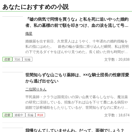
あなたにおすすめの小説
『嘘の病気で同情を買うな』と私を死に追いやった婚約
者、私の墓標の前で額を叩きつけ、血の涙を流して号泣
する大破滅！
熾星
婚姻届を出す前日、久世景人はようやく、十年遅れの婚約指輪を
私の指にはめた。 銀色の輪が薬指に滑り込んだ瞬間、私は照明
の下で光るダイヤをぼんやり見つめた。長く続いた待ち時間が、
やっと終わったような気がした。けれど次の瞬間、彼は私の手を
文字数：20,838
恋愛
完結
短編
見下ろし、まるで似合わない品物を評するように静かな声で言っ
た。 「正直、澪の手ってあまりきれいじゃないよな」 私は言葉
を失った。 景人はそのまま私の指先を取ると、さっきはめたば
世間知らずな山ごもり薬師は、××な騎士団長の性癖淫愛
かりの指輪を抜き取った。十年待ち続けた指輪は、彼の手のひら
から逃げ出せない
の上で冷たく光っていた。 「この指輪、瑠奈の手にあったほうが
似合うと思う」 私は手を引き戻し、信じられない思いで彼を見
二位関りをん
た。 「どういう意味？ 瑠奈と結婚するつもりなの？」 景人は
平民薬師・クララは国境沿いの深い山奥で暮らしながら、魔法薬
目を伏せ、指輪の縁を指先でなぞった。まるで、たいしたことで
の研究に没頭している。招集が下れば山を下りて麓にある病院や
はない問いを少し考えているだけのようだった。 「そこまでじゃ
娼館で診察補助をしたりしているが、世間知らずなのに変わりは
ない。ただ、会えない時間が長くなると、どうしても瑠奈のこと
ない。 ある日、山の中で倒れている男性を発見。彼はなんと騎士
文字数：18,674
恋愛
連載中
長編
R18
を考えるんだ」 その瞬間、私は自分がどうやってあのタワーマ
団長・レイルドで女嫌いの噂を持つ人物だった。 当然女嫌いの噂
ンションを出たのかさえ覚えていない。
なんて知らないクララは良心に従い彼を助け、治療を施す。 だ
が、レイルドには隠している秘密……性癖があった。 ――君の××
我慢なんてしていませんわ。だって、面倒でしょう？