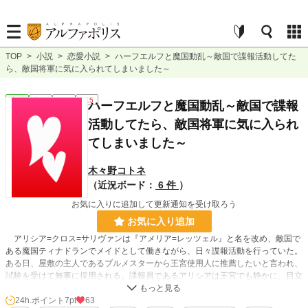
TOP
>
小説
>
恋愛小説
>
ハーフエルフと魔国動乱～敵国で諜報活動してた
ら、敵国将軍に気に入られてしまいました～
恋愛
完結
長編
R15
ハーフエルフと魔国動乱～敵国で諜報
活動してたら、敵国将軍に気に入られ
てしまいました～
木々野コトネ
（近況ボード：
6 件
）
お気に入りに追加して更新通知を受け取ろう
お気に入り追加
アリシア=クロス=サリヴァンは『アメリア=レッツェル』と名を改め、敵国で
ある魔国ティナドランでメイドとして働きながら、日々諜報活動を行っていた。
ある日、屋敷の主人であるブルメスターから王宮使用人に推薦したいと言われ、
試験を受けて無事に採用される。諜報員であるアリシアは王宮でも静かに、目立
つことなく堅実に過ごしたい。そう願っていたが、何故か魔国ティナドランのハ
ルシュタイン将軍とリーネルト将軍に気に入られてしまう。いやいや！この二
24h.ポイント
7pt
63