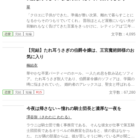
××、触らせてもらえないだろうか？
翠
「クロエに子供ができた。準備が整い次第、離れで暮らすことに
なるからそのつもりでいてくれ」 普段ほとんど屋敷にいない夫が
前触れもなく告げてきた言葉をきっかけに、レティシアは“三年
間”の契約を終わらせることにした。 赤の他人を屋敷に迎えるこ
文字数：4,095
恋愛
完結
短編
とはしない。 不要なものに感情を砕く理由などない。 「だって、
面倒でしょう？」 不誠実な夫も、無意味な結婚も、 この際すべて
切り捨ててしまいましょう。
【完結】たれ耳うさぎの伯爵令嬢は、王宮魔術師様のお
気に入り
楠結衣
華やかな卒業パーティーのホール、一人ため息を飲み込むソフィ
ア。 たれ耳うさぎ獣人であり、伯爵家令嬢のソフィアは、学園の
噂に悩まされていた。 婚約者のアレックスは、聖女と呼ばれる美
少女と婚約をするという。そんな中、見せつけるように、揃いの
文字数：67,280
恋愛
完結
短編
R15
色のドレスを身につけた聖女がアレックスにエスコートされてや
ってくる。 しかし、ソフィアがアレックスに対して不満を言うこ
とはなかった。 なぜなら、アレックスが聖女と結婚を誓う魔術を
今夜は帰さない～憧れの騎士団長と濃厚な一夜を
使っているのを偶然見てしまったから。 せめて、婚約破棄される
澤谷弥（さわたに わたる）
瞬間は、アレックスのお気に入りだったたれ耳が、可愛く見える
ように願うソフィア。 「ソフィーの耳は、ふわふわで気持ちいい
ラウニは騎士団で働く事務官である。 そんな彼女が仕事で第五騎
ね」 「ソフィーはどれだけ僕を夢中にさせたいのかな……」 かつ
士団団長であるオリベルの執務室を訪ねると、彼の姿はなかっ
て掛けられた甘い言葉の数々が、ソフィアの胸を締め付ける。 執
た。 だが隣の部屋からは、彼が苦しそうに呻いている声が聞こえ