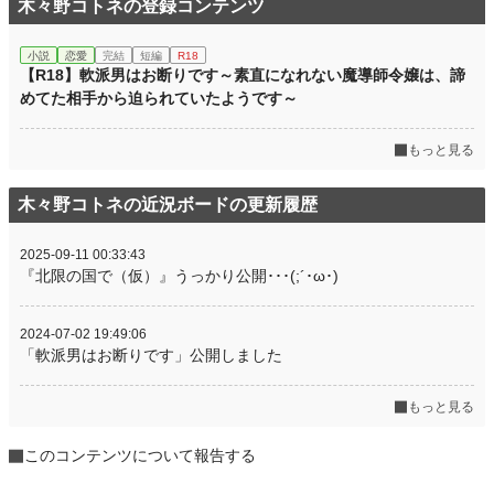
木々野コトネの登録コンテンツ
小説
恋愛
完結
短編
R18
【R18】軟派男はお断りです～素直になれない魔導師令嬢は、諦
めてた相手から迫られていたようです～
もっと見る
木々野コトネの近況ボードの更新履歴
2025-09-11 00:33:43
『北限の国で（仮）』うっかり公開･･･(;´･ω･)
2024-07-02 19:49:06
「軟派男はお断りです」公開しました
もっと見る
このコンテンツについて報告する