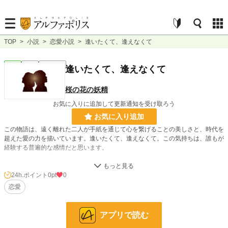
TOP
>
小説
>
恋愛小説
>
逢いたくて、逢えなくて
恋愛
完結
ｼｮｰﾄｼｮｰﾄ
逢いたくて、逢えなくて
桜の花の妖精
お気に入りに追加して更新通知を受け取ろう
お気に入り追加
この物語は、遠く離れた二人が手紙を通じて心を繋げることの美しさと、時代を
超えた愛の力を描いています。逢いたくて、逢えなくて。この気持ちは、誰もが
経験する普遍的な感情だと思います。
小説
228,882 位 / 228,882 件
24h.ポイント
0pt
0
恋愛
恋愛
66,382 位 / 66,382 件
お気に入り
0
アプリで読む
24h.ポイント
0 pt