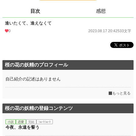
文字数
533
目次
感想
更新日時
2023.08.17 20:42
逢いたくて、逢えなくて
初回公開日時
2023.08.17 20:42
0
2023.08.17 20:42
533文字
初回完結日時
2023.08.17 20:42
週間ポイント
0 pt (228,882 位)
月間ポイント
0 pt (228,882 位)
桜の花の妖精のプロフィール
年間ポイント
0 pt (228,882 位)
自己紹介の記述はありません
累計ポイント
361 pt (224,568 位)
もっと見る
桜の花の妖精の登録コンテンツ
小説
恋愛
完結
ｼｮｰﾄｼｮｰﾄ
今夜、永遠を誓う