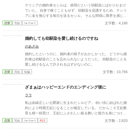
テリシアの婚約者セシルは、病弱だという幼馴染にばかりかまけ
ていた。 自身で稼ぐこともせず、幼馴染を庇護するため、テシリ
アに金を無心する毎日を送るセシル。 そんな関係に限界を感じ、
テリシアはセシルに婚約破棄を突き付けた。 テリシアに見捨てら
文字数：4,186
恋愛
完結
ｼｮｰﾄｼｮｰﾄ
れたセシルは、てっきりその幼馴染と添い遂げると思われたが―
―。 その幼馴染は、道化のようなとんでもない秘密を抱えてい
た！？ はたして、物語の結末は――？
婚約しても幼馴染を愛し続けるのですね
のあざみ
婚約したというのに、婚約者の様子がおかしかった。 どうやら婚
約者は幼馴染のことを忘れられないようだった。 幼馴染のことを
愛し続けるなんて許されるはずがないのに。
文字数：10,766
恋愛
完結
短編
ざまぁはハッピーエンドのエンディング後に
ララ
私は由緒正しい公爵家に生まれたシルビア。 幼い頃に結ばれた婚
約により時期王妃になることが確定している。 だからこそ王妃教
育も精一杯受け、王妃にふさわしい振る舞いと能力を身につけ
た。 特に婚約者である王太子は少し？いやかなり頭が足りないの
文字数：2,820
恋愛
完結
ｼｮｰﾄｼｮｰﾄ
R15
だ。 余計に私が頑張らなければならない。 王妃となり国を支え
る。 そんな確定した未来であったはずなのにある日突然破られ