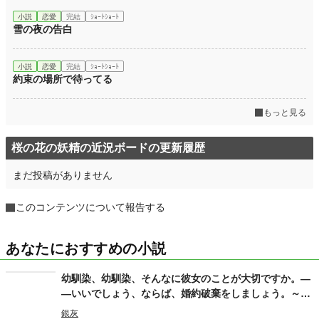
小説
恋愛
完結
ｼｮｰﾄｼｮｰﾄ
雪の夜の告白
小説
恋愛
完結
ｼｮｰﾄｼｮｰﾄ
約束の場所で待ってる
もっと見る
桜の花の妖精の近況ボードの更新履歴
まだ投稿がありません
このコンテンツについて報告する
あなたにおすすめの小説
幼馴染、幼馴染、そんなに彼女のことが大切ですか。―
―いいでしょう、ならば、婚約破棄をしましょう。～病
弱な幼馴染の彼女は、実は……～
銀灰