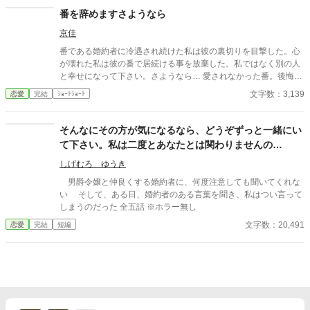
た。 学園にピンク色の髪を持つ少女が現れたからだ。 なんとその
番を辞めますさようなら
子は自身をヒロイン？だとか言って婚約者のいるしかも王族であ
京佳
る王太子に馴れ馴れしく接してきた。 何度かそれを諌めるも聞く
耳を持たず挙句の果てには私がいじめてくるだなんだ言って王太
番である婚約者に冷遇され続けた私は彼の裏切りを目撃した。心
子に泣きついた。 なんと王太子は彼女の言葉を全て鵜呑みにして
が壊れた私は彼の番で居続ける事を放棄した。私ではなく別の人
私を悪女に仕立て上げ国外追放をいい渡す。 はぁ〜、一体誰の悪
と幸せになって下さい。さようなら… 愛されなかった番。後悔ざ
知恵なんだか？ まぁいいわ。 国外追放喜んでお受けいたします。
まぁ。すれ違いエンド。ゆるゆる設定。 ※沢山のお気に入り＆い
文字数：3,139
恋愛
完結
ｼｮｰﾄｼｮｰﾄ
けれどどうかお忘れにならないでくださいな？ 全ての責はあなた
いねをありがとうございます。感謝感謝♡
にあると言うことを。 後悔しても知りませんわよ。 そう言い残し
て私は毅然とした態度で、内心ルンルンとこの国を去る。 ふふ
そんなにその方が気になるなら、どうぞずっと一緒にい
っ、これからが楽しみだわ。
て下さい。私は二度とあなたとは関わりませんの
で……。
しげむろ ゆうき
男爵令嬢と仲良くする婚約者に、何度注意しても聞いてくれな
い そして、ある日、婚約者のある言葉を聞き、私はつい言って
しまうのだった 全五話 ※ホラー無し
文字数：20,491
恋愛
完結
短編