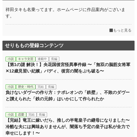
祥田タキも名乗ってます。ホームページに作品案内がございま
す。
もっと見る
せりももの登録コンテンツ
小説
キャラ文芸
連載中
長編
【第1の謎 解決！】央花国後宮怪異事件録 〜「無双の脳筋女将軍
✕12歳見習い妃嬪」バディ、後宮の闇をぶち破る〜
小説
歴史・時代
完結
長編
負けないダヴーの作り方：ナポレオンの「鉄壁」、不敗のダヴー
と讃えられた「鉄の元帥」はいかにして作られたか
小説
恋愛
完結
長編
【完結】竜王に嫁いだら、推しの半竜皇子の継母になりました〜
冷酷な夫には興味ありませんが、闇落ち予定の皇子は私が全力で
幸せにします！〜