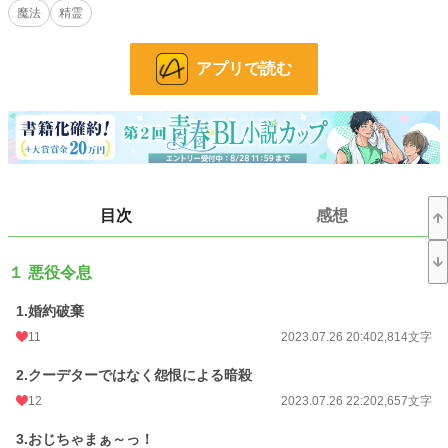
魔法
精霊
全力で抱きついてくる。挙句の果てには、男の責任をとって臨んだ結婚式の最中
に隣国の王子ジョルジュが乱入してきて……。
アプリで読む
一途にノンケを貫こうとするサハルと、愛が重すぎる攻めたち。
さらに、出生の秘密、緑色の肌の王位継承、そして愛息（？）ルーワンの正体と
は……。 果たしてサハルは、総受け状態から逃れることができるのか？
勘違いと執着が渦巻く、カオスな宮廷BLコメディ！
目次
感想
小説
228,618 位 / 228,618 件
BL
31,392 位 / 31,392 件
１ 悪役令息
お気に入り
70
1.婚約破棄
24h.ポイント
0 pt
11
2023.07.26 20:40
2,814文字
文字数
101,045
2.クーデターではなく怨恨による暗殺
更新日時
2024.11.29 21:40
12
2023.07.26 22:20
2,657文字
初回公開日時
2023.07.26 20:40
3.おじちゃまぁ～っ！