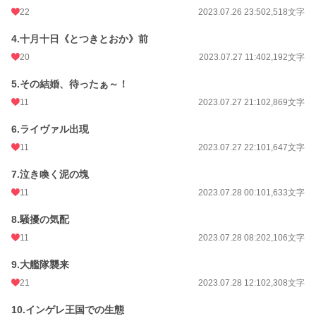
22
2023.07.26 23:50
2,518文字
週間ポイント
14 pt (70,247 位)
月間ポイント
147 pt (57,460 位)
4.十月十日《とつきとおか》前
20
2023.07.27 11:40
2,192文字
年間ポイント
2,559 pt (61,275 位)
5.その結婚、待ったぁ～！
累計ポイント
30,049 pt (58,118 位)
11
2023.07.27 21:10
2,869文字
6.ライヴァル出現
11
2023.07.27 22:10
1,647文字
7.泣き喚く泥の塊
11
2023.07.28 00:10
1,633文字
8.騒擾の気配
11
2023.07.28 08:20
2,106文字
9.大艦隊襲来
21
2023.07.28 12:10
2,308文字
10.インゲレ王国での生態