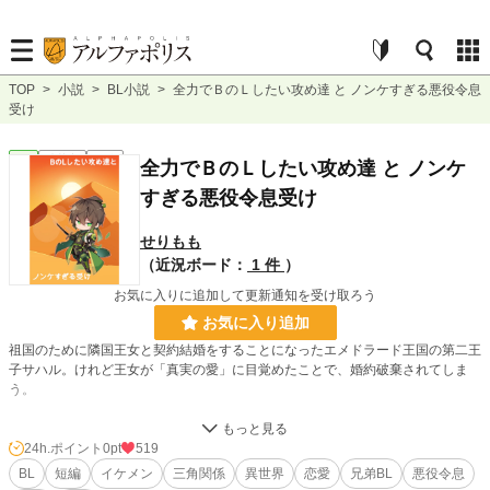
TOP
>
小説
>
BL小説
>
全力でＢのＬしたい攻め達 と ノンケすぎる悪役令息
受け
BL
連載中
短編
全力でＢのＬしたい攻め達 と ノンケ
すぎる悪役令息受け
せりもも
（近況ボード：
1 件
）
お気に入りに追加して更新通知を受け取ろう
お気に入り追加
祖国のために隣国王女と契約結婚をすることになったエメドラード王国の第二王
子サハル。けれど王女が「真実の愛」に目覚めたことで、婚約破棄されてしま
う。
「あんなアマゾネスと結婚せずに済んで良かったぜ！」
喜んで帰国したサハルを待っていたのは、溺愛を通り越して独占欲を剥き出しに
24h.ポイント
0pt
519
する兄王・ダレイオ。 さらに、再会した元許嫁のエルナからは「あなたの子
BL
短編
イケメン
三角関係
異世界
恋愛
兄弟BL
悪役令息
よ」と生後間もない赤ん坊ルーワンを押し付けられ、甥のホライヨン（幼児）は