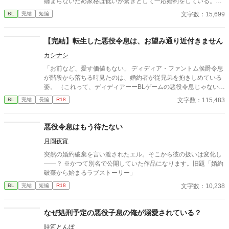
纏まらないため家格は低いが繋ぎとして一応婚約をしている。王
子のことは兄のように慕っており、初恋の人ではあるけれど、契
文字数：15,699
BL
完結
短編
約終了時期か王子に想い人が現れた時には解消されるものと考え
ていた。ところが婚約解消時期の直前に王子宮に軟禁された。結
婚を承諾するまでここから出さないと王子から溢れるほどの愛を
【完結】転生した悪役令息は、お望み通り近付きません
与えられる。ハッピーエンドオメガバースBLです。
カシナシ
「お前など、愛す価値もない」 ディディア・ファントム侯爵令息
が階段から落ちる時見たのは、婚約者が従兄弟を抱きしめている
姿。 （これって、ディディアーーBLゲームの悪役令息じゃない
か！） 妹の笑顔を見るためにやりこんでいたBLゲーム。引くほど
文字数：115,483
BL
完結
長編
R18
レベルを上げた主人公のスキルが、なぜかディディアに転生して
そのまま引き継いでいる。 スキルなしとして家族に『失敗作』と
蔑まれていたのは、そのスキルのレベルが高すぎたかららしい。
悪役令息はもう待たない
スキルと自分を取り戻したディディアは、婚約者を追いかけまわ
月岡夜宵
すのを辞め、自立に向けて淡々と準備をする。 もちろん元婚約者
と従兄弟には近付かないので、絡んでこないでいただけます？ 十
突然の婚約破棄を言い渡されたエル。そこから彼の扱いは変化し
万文字程度。 3/7 完結しました！ ※主人公：マイペース美人受け
――？ ※かつて別名で公開していた作品になります。旧題「婚約
※女性向けHOTランキング1位、ありがとうございました。完結
破棄から始まるラブストーリー」
までの12日間に渡り、ほとんど2〜5位と食い込めた作品となりま
文字数：10,238
BL
完結
短編
R18
した！あああありがとうございます……！｡ﾟ(ﾟ´Д`ﾟ)ﾟ｡ たくさんの
閲覧、イイね、エール、感想は、作者の血肉になります……！(o
´ω`o)ありがとうございます！(●′ω`人′ω`●)
なぜ処刑予定の悪役子息の俺が溺愛されている？
詩河とんぼ