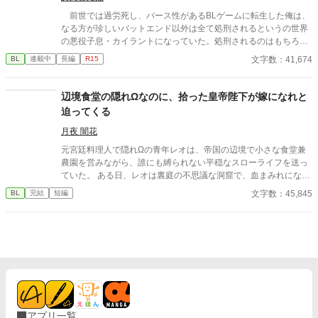
前世では過労死し、バース性があるBLゲームに転生した俺は、
なる方が珍しいバットエンド以外は全て処刑されるというの世界
の悪役子息・カイラントになっていた。処刑されるのはもちろん
嫌だし、知識を付けてそれなりのところで働くか婿入りできたら
文字数：41,674
BL
連載中
長編
R15
いいな……と思っていたのだが、攻略対象者で王太子のアルスタ
から猛アプローチを受ける。……どうしてこうなった？
辺境食堂の隠れΩなのに、拾った皇帝陛下が嫁になれと
迫ってくる
月夜 闇花
元宮廷料理人で隠れΩの青年レオは、帝国の辺境で小さな食堂兼
農園を営みながら、誰にも縛られない平穏なスローライフを送っ
ていた。 ある日、レオは裏庭の不思議な洞窟で、血まみれになっ
て倒れていた大柄な青年アレクを拾う。 彼の正体は、お忍びで辺
文字数：45,845
BL
完結
短編
境を訪れていた帝国最強のα皇帝だった。 身分を隠してレオの家
に居候することになったアレクは、レオの作る絶品の手料理と、
彼から漂う穏やかな香りに冷え切った心を溶かされていく。 一緒
に土を耕し、美味しいご飯を分け合ううちに、相反するはずの二
人のフェロモンは心地よく調和していくが、やがて帝都からの追
手が迫り……。 手料理が繋ぐ心と体。身分差を越えた、最強α皇
帝と隠れΩ料理人の美味しくて甘い辺境スローライフが幕を開け
る！ ※本作にはボーイズラブ要素およびオメガバース設定（α、
β、Ωの概念やフェロモンに関する描写）が含まれています。苦手
アプリ一覧
な方は閲覧にご注意ください。