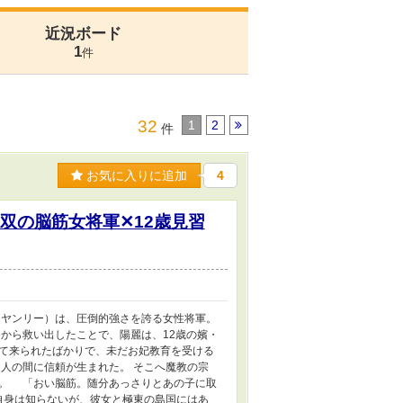
近況ボード
1
件
32
1
2
件
お気に入りに追加
4
双の脳筋女将軍✕12歳見習
ヤンリー）は、圧倒的強さを誇る女性将軍。
から救い出したことで、陽麗は、12歳の嬪・
て来られたばかりで、未だお妃教育を受ける
人の間に信頼が生まれた。 そこへ魔教の宗
。 「おい脳筋。随分あっさりとあの子に取
自身は知らないが、彼女と極東の島国にはあ