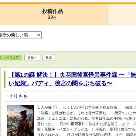
投稿作品
32
件
キャラ文芸
連載中
長編
【第1の謎 解決！】央花国後宮怪異事件録 〜「無
い妃嬪」バディ、後宮の闇をぶち破る〜
せりもも
１人が推理し、もう１人が筋力で証拠を掴み取る！ 陽麗（
「脳筋」と呼ばれるが、それは誉め言葉だ。 後宮のいじめ
沈月（シェンユエ）に慕われる。沈月は半島の小国から連れ
身だった。 妃の中毒死事件に隠された謎を暴くことで、２
主・燕飛宇（イエン・フェイユー）が現れ、陽麗に警告する
り込まれたな」 沈月が時折見せる暗い表情。 また、陽麗