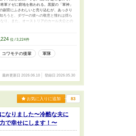
の将軍ドゼに窮地を救われる。黒髪の「軍神」
の副官にふさわしいと売り込むが、あっさり
知ろうと、ダヴーの彼への敬意と憧れは揺ら
になり、また、オーストリアのカール大公との
いく。 エジプト遠征の直前までを描きます。
す ※タイトルの「ナポレオンの鉄壁」は、宇
肖像画など絵画作品は wikipedia、自作
,224
位 / 3,224件
コワモテの後輩
軍隊
最終更新日 2026.06.10
登録日 2026.05.30
お気に入りに追加
83
になりました〜冷酷な夫に
力で幸せにします！〜