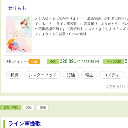
せりもも
オシの姫さまは私が守ります！ 『源氏物語』の世界に転生
ている！？ 「ライン軍挽歌」に応援賜り、ありがとうござい
の応援感謝企画です 【表紙絵】 スズメ：きくちまり「スズ
２」イラストC 背景：Canva素材
228,891
5
0pt
24h.ポイント
小説
位 / 228,891件
キャラ文芸
和風
シスターフッド
短編
転生
コメディ
文字数 9,114
歴史・時代
完結
短編
ライン軍挽歌