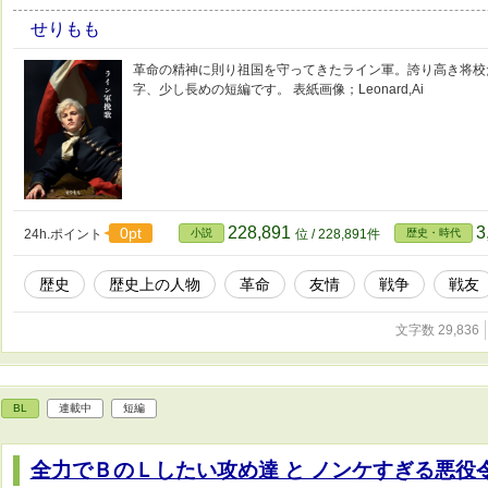
せりもも
革命の精神に則り祖国を守ってきたライン軍。誇り高き将校
字、少し長めの短編です。 表紙画像；Leonard,Ai
228,891
3
0pt
24h.ポイント
小説
位 / 228,891件
歴史・時代
歴史
歴史上の人物
革命
友情
戦争
戦友
文字数 29,836
BL
連載中
短編
全力でＢのＬしたい攻め達 と ノンケすぎる悪役