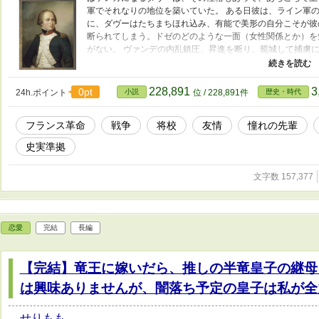
軍でそれなりの地位を築いていた。 ある日彼は、ライン軍
に、ダヴーはたちまちほれ込み、有能で美形の自分こそが彼
断られてしまう。ドゼのどのような一面（女性関係とか）を
がない。 ヴァンデの内乱鎮圧、昇進を断り、籠城して捕虜
死闘、そして、政変とクーデターの波に否応なしに呑まれて
※こんなんですが、ダヴーの性格以外は、史実に即していま
宙大帝ゴッドシグマ様から頂きました。ありがとうございます ※
228,891
3
0pt
24h.ポイント
小説
位 / 228,891件
歴史・時代
以外の地図は googlemap より拝借しています
フランス革命
戦争
将校
友情
憧れの先輩
史実準拠
文字数 157,377
恋愛
完結
長編
【完結】竜王に嫁いだら、推しの半竜皇子の継母
は興味ありませんが、闇落ち予定の皇子は私が全
せりもも