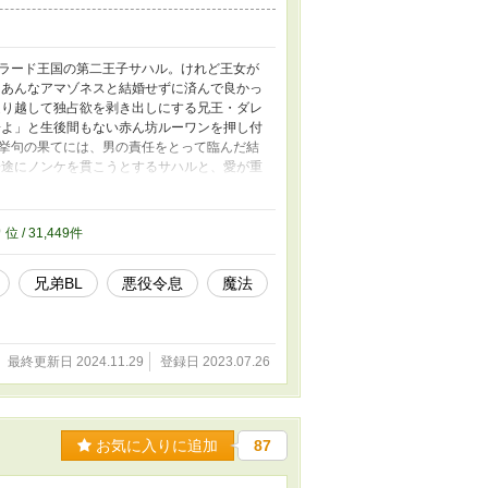
ラード王国の第二王子サハル。けれど王女が
「あんなアマゾネスと結婚せずに済んで良かっ
通り越して独占欲を剥き出しにする兄王・ダレ
子よ」と生後間もない赤ん坊ルーワンを押し付
挙句の果てには、男の責任をとって臨んだ結
一途にノンケを貫こうとするサハルと、愛が重
承、そして愛息（？）ルーワンの正体と
きるのか？ 勘違いと執着が渦巻く、カオス
9
位 / 31,449件
兄弟BL
悪役令息
魔法
最終更新日 2024.11.29
登録日 2023.07.26
お気に入りに追加
87