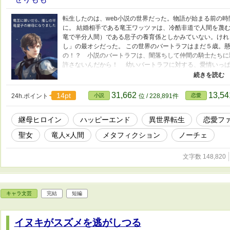
転生したのは、web小説の世界だった。物語が始まる前の
に。 結婚相手である竜王ワッツァは、冷酷非道で人間を蔑
竜で半分人間）である息子の養育係としかみていない。けれ
し」の最オシだった。 この世界のバートラフはまだ５歳。
の！？ 小説のバートラフは、闇落ちして仲間の騎士たちに
許さないんだから！ 幼いバートラフに対する、愛情いっぱ
への通過儀礼を経て、父の竜王は、デジレに対して執着を見
ってしまう。おとなになったバートラフは人間側につき、聖
向けられるのか？ そして、転生者デジレに与えられたスキ
31,662
13,5
14pt
24h.ポイント
小説
位 / 228,891件
恋愛
発動させるのか。
継母ヒロイン
ハッピーエンド
異世界転生
恋愛フ
聖女
竜人×人間
メタフィクション
ノーチェ
文字数 148,820
キャラ文芸
完結
短編
イヌキがスズメを逃がしつる