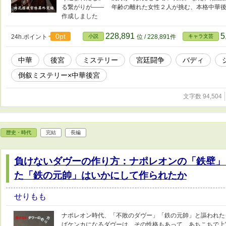
る繋がりが―― 年齢の離れた女性２人が挑む、本格中華後宮サス
作成しました
228,891
5
0pt
24h.ポイント
小説
位 / 228,891件
キャラ文芸
中華
後宮
ミステリー
宮廷闘争
バディ
倒叙ミステリー×中華後宮
文字数 94,504
歴史・時代
完結
長編
負けないダヴーの作り方：ナポレオンの「鉄壁」
た「鉄の元帥」はいかにして作られたか
せりもも
ナポレオン時代、「不敗のダヴー」「鉄の元帥」と謳われた
ばケンカになるダヴーは、その性格もあって、あちこちで上