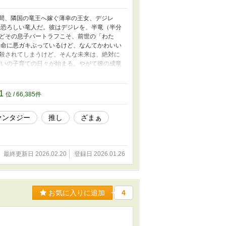
時間、隣国の竜王へ嫁ぐ薄幸の王女、デジレ
む恐ろしい竜人だ。彼はデジレを、半竜（半分
どその息子バートラフこそ、前世の「わた
懸命に悪ガキぶっているけど、なんてかわいい
殺されてしまうけど、そんな未来は、絶対に
いの子育ての日々が始まる。やがて彼の成竜
せ始める。 ところが、竜と人間の戦争が始ま
女の騎士団に入った。彼は、父の竜王に刃を
ル「プロットを破断する者」を、彼女はどう
41
位 / 66,385件
ァンタジー
推し
ざまぁ
最終更新日 2026.02.20
登録日 2026.01.26
お気に入りに追加
4