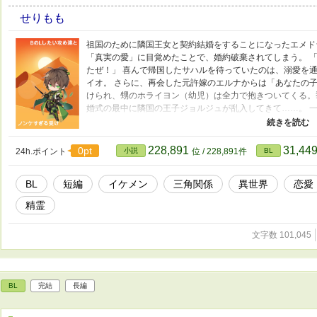
せりもも
祖国のために隣国王女と契約結婚をすることになったエメド
「真実の愛」に目覚めたことで、婚約破棄されてしまう。 
たぜ！」 喜んで帰国したサハルを待っていたのは、溺愛を
イオ。 さらに、再会した元許嫁のエルナからは「あなたの
けられ、甥のホライヨン（幼児）は全力で抱きついてくる。
婚式の最中に隣国の王子ジョルジュが乱入してきて……。 
すぎる攻めたち。 さらに、出生の秘密、緑色の肌の王位継
は……。 果たしてサハルは、総受け状態から逃れることがで
な宮廷BLコメディ！
228,891
31,44
0pt
24h.ポイント
小説
位 / 228,891件
BL
BL
短編
イケメン
三角関係
異世界
恋愛
精霊
文字数 101,045
BL
完結
長編