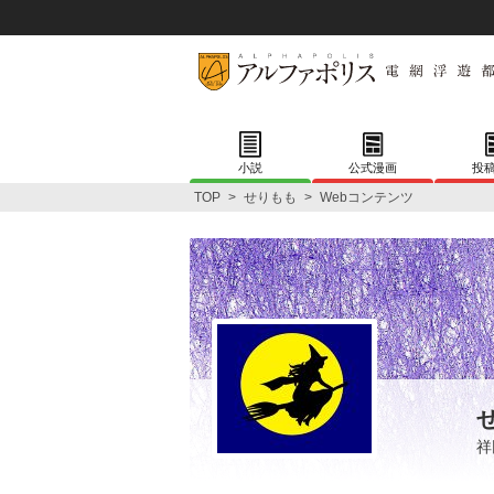
小説
公式漫画
投
TOP
>
せりもも
>
Webコンテンツ
祥