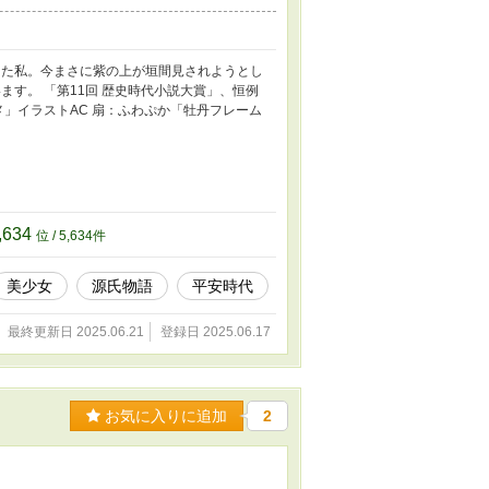
した私。今まさに紫の上が垣間見されようとし
ます。 「第11回 歴史時代小説大賞」、恒例
メ」イラストAC 扇：ふわぷか「牡丹フレーム
,634
位 / 5,634件
美少女
源氏物語
平安時代
最終更新日 2025.06.21
登録日 2025.06.17
お気に入りに追加
2