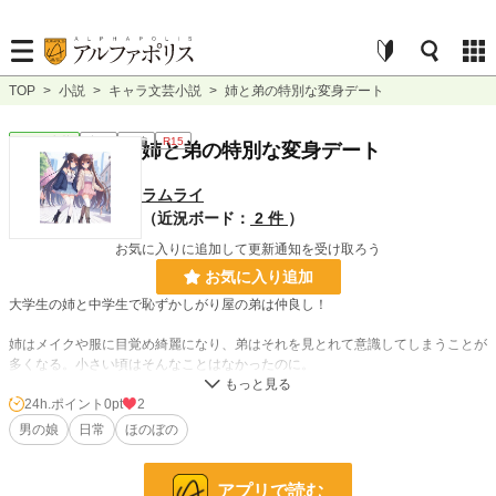
TOP
>
小説
>
キャラ文芸小説
>
姉と弟の特別な変身デート
キャラ文芸
完結
短編
R15
姉と弟の特別な変身デート
ラムライ
（近況ボード：
2 件
）
お気に入りに追加して更新通知を受け取ろう
お気に入り追加
大学生の姉と中学生で恥ずかしがり屋の弟は仲良し！
姉はメイクや服に目覚め綺麗になり、弟はそれを見とれて意識してしまうことが
多くなる。小さい頃はそんなことはなかったのに。
ある日、姉のメイクを見とれてたら弟もやることになって、、。
24h.ポイント
0pt
2
男の娘
日常
ほのぼの
小説
229,046 位 / 229,046 件
アプリで読む
キャラ文芸
5,639 位 / 5,639 件