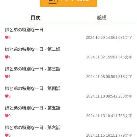
お気に入り
7
目次
感想
24h.ポイント
0 pt
姉と弟の特別な一日
文字数
17,112
0
2024.10.29 14:06
1,671文字
更新日時
2024.12.27 22:13
姉と弟の特別な一日 - 第二話
初回公開日時
2024.10.29 14:06
1
2024.11.02 15:28
1,345文字
初回完結日時
2025.02.22 14:03
姉と弟の特別な一日 - 第三話
週間ポイント
42 pt (47,997 位)
1
2024.11.08 08:59
1,318文字
月間ポイント
315 pt (42,635 位)
姉と弟の特別な一日 - 第四話
年間ポイント
5,738 pt (42,917 位)
0
2024.11.10 09:54
2,236文字
累計ポイント
23,052 pt (66,582 位)
姉と弟の特別な一日 - 第五話
0
2024.11.13 10:41
1,738文字
姉と弟の特別な一日 - 第六話
0
2024.11.15 16:15
1,779文字