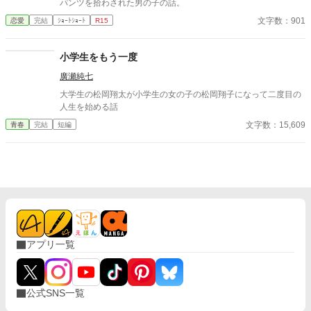
パンツを拾わされた男の子の話。
過去の告白にはありません。むしろ、その行為に「気づいていた
文字数：901
恋愛
完結
ｼｮｰﾄｼｮｰﾄ
R15
はず」の母親が、なぜ一言も問い詰めず、誰にも告げず、ただ静
かに見守り続けたのか——という問いにこそあります。そこに
は、親子という関係を超えた、深い人間理解と、言葉にされない
小学生をもう一度
優しさが横たわっています。 センシティブな題材を、露骨な描写
や扇情的な表現に頼ることなく、あくまで颯真の内省的な視点か
廣瀬純七
ら丁寧に紡ぎ出しています。読者は、主人公の痛みと恥ずかしさ
大学生の松岡翔太が小学生の女の子の松岡翔子になって二度目の
を共有しながら、同時に、彼を破綻から救った「沈黙の救済」の
人生を始める話
重みと温かさを感じ取ることでしょう。 これは、一つの過ちと、
その赦しについての物語です。また、成長とは時に恥ずかしい過
文字数：15,609
青春
完結
短編
去を背負いながら、他者の無償の寛容さによって初めて前を向け
るようになる過程であること、そして家族の愛が最も深く現れる
のは、時に何も言わない瞬間であることを、静かにしかし確かに
伝える物語です。 どうか、登場人物たちの静かなる心の襞に寄り
添いながら、ページをめくってください。
アプリ一覧
公式SNS一覧