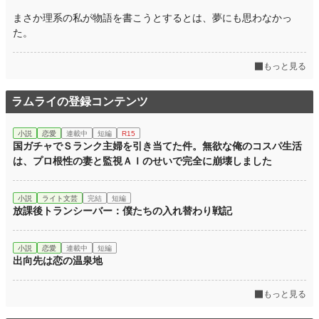
まさか理系の私が物語を書こうとするとは、夢にも思わなかっ
た。
もっと見る
ラムライの登録コンテンツ
小説
恋愛
連載中
短編
R15
国ガチャでＳランク主婦を引き当てた件。無欲な俺のコスパ生活
は、プロ根性の妻と監視ＡＩのせいで完全に崩壊しました
小説
ライト文芸
完結
短編
放課後トランシーバー：僕たちの入れ替わり戦記
小説
恋愛
連載中
短編
出向先は恋の温泉地
もっと見る