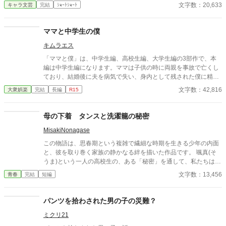
です。 恋愛要素などは一切ありません。 密着病院24時！的な感
文字数：20,633
キャラ文芸
完結
ｼｮｰﾄｼｮｰﾄ
じです。 人物像などは表記していない為、読者様のご想像にお任
せします。 ※泣く表現、痛い表現など嫌いな方は読むのをお控え
ください。 歯科以外の医療知識はそこまで詳しくないのですみま
ママと中学生の僕
せんがご了承ください。
キムラエス
「ママと僕」は、中学生編、高校生編、大学生編の3部作で、本
編は中学生編になります。ママは子供の時に両親を事故で亡くし
ており、結婚後に夫を病気で失い、身内として残された僕に精神
的に依存をするようになる。幼少期の「僕」はそのママの依存が
文字数：42,816
大衆娯楽
完結
長編
R15
嬉しく、素敵なママに甘える閉鎖的な生活を当たり前のことと考
える。成長し、性に目覚め始めた中学生の「僕」は自分の性もマ
マとの日常の中で処理すべきものと疑わず、ママも戸惑いながら
母の下着 タンスと洗濯籠の秘密
もママに甘える「僕」に満足する。ママも僕もそうした行為が少
MisakiNonagase
なからず社会規範に反していることは理解しているが、ママとの
甘美な繋がりは解消できずに戸惑いながらも続く「ママと中学生
この物語は、思春期という複雑で繊細な時期を生きる少年の内面
の僕」の営みを描いてみました。
と、彼を取り巻く家族の静かなる絆を描いた作品です。 颯真(そ
うま)という一人の高校生の、ある「秘密」を通して、私たちは成
長の過程で誰もが抱くかもしれない戸惑い、罪悪感、そしてそれ
文字数：13,456
青春
完結
短編
らを包み込む家族の無言の理解に触れます。 物語は、現在の颯真
と恋人・彩花との関係から、中学時代にさかのぼる形で展開され
ます。そこで明らかになるのは、彼がかつて母親の下着に対して
パンツを拾わされた男の子の災難？
抱いた抑えがたい好奇心と、それに伴う一連の行為です。それは
ミクリ21
彼自身が「歪んだ」と感じる過去の断片であり、深い恥ずかしさ
と自己嫌悪を伴う記憶です。 しかし、この物語の核心は、単なる