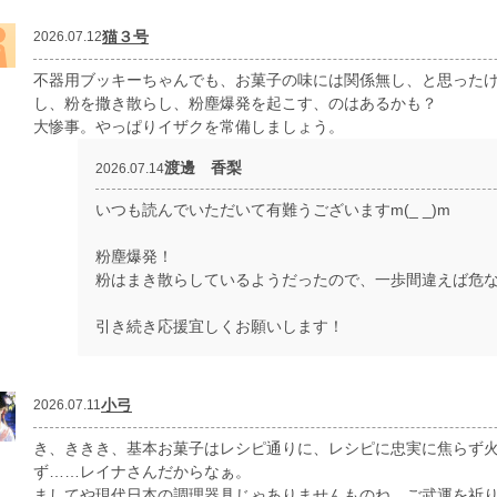
猫３号
2026.07.12
不器用ブッキーちゃんでも、お菓子の味には関係無し、と思った
し、粉を撒き散らし、粉塵爆発を起こす、のはあるかも？
大惨事。やっぱりイザクを常備しましょう。
渡邊 香梨
2026.07.14
いつも読んでいただいて有難うございますm(_ _)m
粉塵爆発！
粉はまき散らしているようだったので、一歩間違えば危な
引き続き応援宜しくお願いします！
小弓
2026.07.11
き、ききき、基本お菓子はレシピ通りに、レシピに忠実に焦らず
ず……レイナさんだからなぁ。
ましてや現代日本の調理器具じゃありませんものね。ご武運を祈