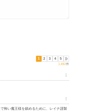
1
2
3
4
5
1,492
件
︙
︙
足で怖い魔王様を鎮めるために、レイナ謹製