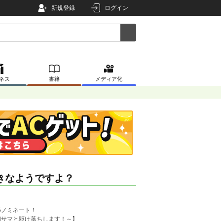
新規登録
ログイン
ネス
書籍
メディア化
きなようですよ？
25ノミネート！
相サマと駆け落ちします！～】