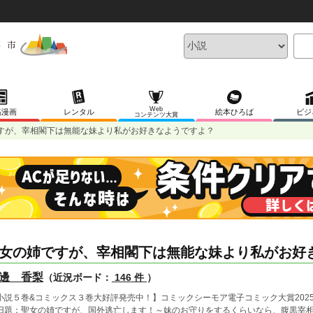
Web
稿漫画
レンタル
絵本ひろば
ビジ
コンテンツ大賞
すが、宰相閣下は無能な妹より私がお好きなようですよ？
女の姉ですが、宰相閣下は無能な妹より私がお好
邊 香梨
（近況ボード：
146 件
）
小説５巻&コミックス３巻大好評発売中！】コミックシーモア電子コミック大賞20
旧題：聖女の姉ですが、国外逃亡します！～妹のお守りをするくらいなら、腹黒宰