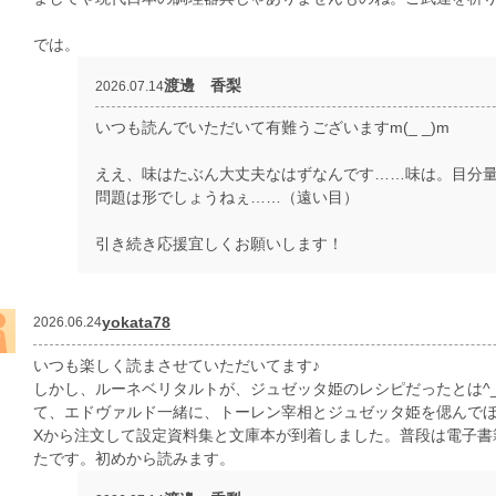
では。
渡邊 香梨
2026.07.14
いつも読んでいただいて有難うございますm(_ _)m
ええ、味はたぶん大丈夫なはずなんです……味は。目分
問題は形でしょうねぇ……（遠い目）
引き続き応援宜しくお願いします！
yokata78
2026.06.24
いつも楽しく読まさせていただいてます♪
しかし、ルーネベリタルトが、ジュゼッタ姫のレシピだったとは^
て、エドヴァルド一緒に、トーレン宰相とジュゼッタ姫を偲んで
Xから注文して設定資料集と文庫本が到着しました。普段は電子書
たです。初めから読みます。