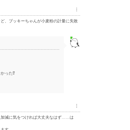
︙
けど、ブッキーちゃんが小麦粉の計量に失敗
かった⁉
︙
火加減に気をつければ大丈夫なはず……は
ります。