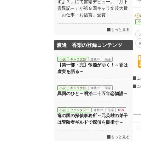
すよ？」にて書籍デビュー。「月下
霊異記～」が第８回キャラ文芸大賞
「お仕事・お店賞」受賞！
小
もっと見る
渡邊 香梨の登録コンテンツ
小説
キャラ文芸
連載中
長編
【第一部・完】帝姫がゆく！～香は
虚実を語る～
こ
こ
小説
キャラ文芸
連載中
長編
異国のひと～明治二十五年恋物語～
小説
ファンタジー
連載中
長編
R15
竜の国の探偵事務所～元英雄の弟子
は冒険者ギルドで探偵を目指す～
もっと見る