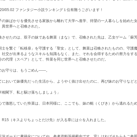
2.20/05.02 ファンタジー小説ランキング１位有難うございます！
子の妹ばかりを優先させる家族から離れて大学へ進学、待望の一人暮らしを始めた女
、異世界へと召喚された。
喚させたのは、双子の妹である舞菜（まな）で、召喚された先は、乙女ゲーム「蘇
同士を繋ぐ「転移扉」を守護する「聖女」として、舞菜は召喚されたものの、守護
、社交が出来るようなスキルも知識もなく、また、それを会得するための努力をす
分の代理（スペア）として、怜菜を同じ世界へと召喚させたのだ。
のお守りは、もうごめん――。
てにおいて妹優先だった生活から、ようやく抜け出せたのに、再び妹のお守りなど
宰相閣下、私と駆け落ちしましょう」
心で激怒していた怜菜は、日本同様に、ここでも、妹の軛（くびき）から逃れるた
 R15（キスよりちょっとだけ先）が入る章には☆を入れました。
近況ボードに書籍化についてや、参考資料等掲載中です。宜しければそちらもご参