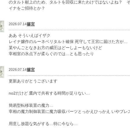
のタルト献上のため、タルトを回収に来たわけではないよね？ 
イナをご招待とか？
篠宮
2026.07.14
ああ そういえばイザク
レイナ嬢作のルーネベリタルト確保 死守して王宮に届けた方が…
某やんごとなきお方の威圧はどーしよーもないけど
宰相室の氷点下が柔らぐのでは…とも思ったり
篠宮
2026.07.14
更新ありがとうございます
no2だけど 鷹内で共有する時間が足りない…
簡易型転移装置の魔力…
宰相の魔力制御装置に魔力吸収パーツとっかえひっかえ いやブレ
用意し放題な気がする…特に今なら…