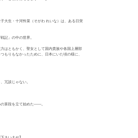
子大生・十河怜菜（そがわ れいな）は、ある日突
芳戦記」の中の世界。
魔力はともかく、聖女として国内貴族や各国上層部
るつもりもなかったために、日本にいた頃の様に、
と、冗談じゃない。
めの算段を立て始めた――。
照下さいませ】