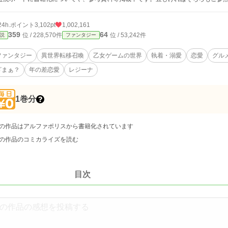
24h.ポイント
3,102pt
1,002,161
359
64
位 / 228,570件
位 / 53,242件
説
ファンタジー
ファンタジー
異世界転移召喚
乙女ゲームの世界
執着・溺愛
恋愛
グル
ざまぁ？
年の差恋愛
レジーナ
1巻分
の作品はアルファポリスから書籍化されています
の作品のコミカライズを読む
目次