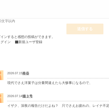
00文字以内
送信する
グインすると感想の投稿ができます。
ログイン
新規ユーザ登録
柊谷
2026.07.15
現代でさえ洋菓子は分量間違えたら大惨事になるので、
猫３号
2026.07.14
イザク、深夜の報告だけだよね？ 只でさえお疲れの、レイナ不