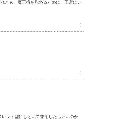
それとも、魔王様を慰めるために、王宮にレ
︙
︙
スレット型にしといて兼用したらいいのか