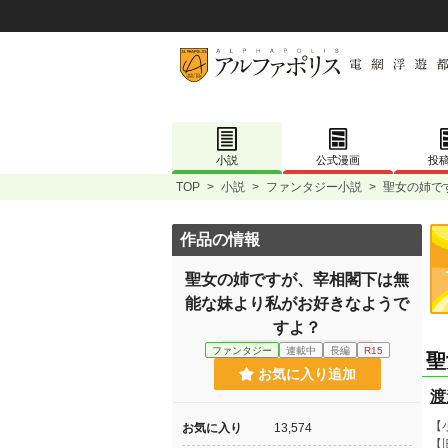
小説
公式漫画
投
TOP
>
小説
>
ファンタジー小説
>
聖女の姉で
作品の情報
聖女の姉ですが、宰相閣下は無
能な妹より私がお好きなようで
すよ？
ファンタジー
連載中
長編
R15
聖
お気に入り追加
渡
【
お気に入り
13,574
【