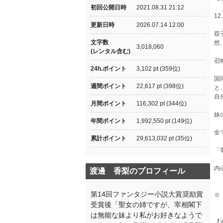
初回公開日時
2021.08.31 21:12
1
更新日時
2026.07.14 12:00
双
文字数
然
3,018,060
(レンタル含む)
召
24h.ポイント
3,102 pt (359位)
国
週間ポイント
22,617 pt (398位)
と
自
月間ポイント
116,302 pt (344位)
妹
年間ポイント
1,992,550 pt (149位)
全
累計ポイント
29,613,032 pt (35位)
「
内
渡邊 香梨のプロフィール
第14回ファンタジー小説大賞奨励賞
※
受賞後「聖女の姉ですが、宰相閣下
は無能な妹より私がお好きなようで
【