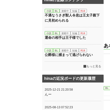
小説
BL
連載中
短編
R18
不遇なうさぎ獣人令息は王太子殿下
に見初められる
小説
BL
連載中
短編
R18
運命の相手は王子様でした
あ
小説
BL
連載中
短編
R18
公爵様に捕まって逃げられない
もっと見る
hinaの近況ボードの更新履歴
BL
2025-12-21 21:20:58
んー
2025-08-13 07:52:23