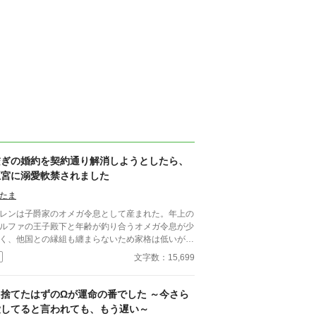
繋ぎの婚約を契約通り解消しようとしたら、
王宮に溺愛軟禁されました
たま
レンは子爵家のオメガ令息として産まれた。年上の
ルファの王子殿下と年齢が釣り合うオメガ令息が少
く、他国との縁組も纏まらないため家格は低いが繋
として一応婚約をしている。王子のことは兄のよう
文字数：15,699
慕っており、初恋の人ではあるけれど、契約終了時
か王子に想い人が現れた時には解消されるものと考
ていた。ところが婚約解消時期の直前に王子宮に軟
『捨てたはずのΩが運命の番でした ～今さら
された。結婚を承諾するまでここから出さないと王
愛してると言われても、もう遅い～
から溢れるほどの愛を与えられる。ハッピーエンド