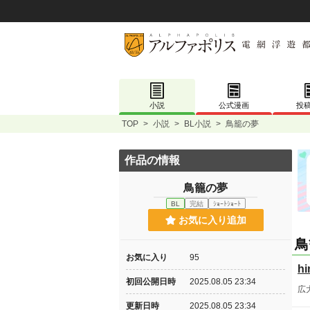
小説
公式漫画
投
TOP
>
小説
>
BL小説
>
鳥籠の夢
作品の情報
鳥籠の夢
BL
完結
ｼｮｰﾄｼｮｰﾄ
お気に入り追加
鳥
お気に入り
95
hi
初回公開日時
2025.08.05 23:34
広
更新日時
2025.08.05 23:34