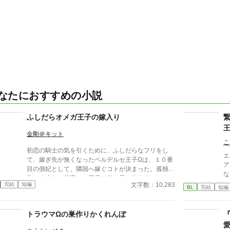
なたにおすすめの小説
ふしだらオメガ王子の嫁入り
金剛＠キット
こ
初恋の騎士の気を引くために、ふしだらなフリをし
エ
て、嫁ぎ先が無くなったペルデルセ王子Ωは、１０番
ア
目の側妃として、隣国へ嫁ぐコトが決まった。孤独が
な
染みる冷たい後宮で、王子は何を思い生きるのか？
ぎ
文字数：10,283
完結
短編
お話に都合の良い、ユルユル設定のオメガバースで
BL
完結
短編
に
す。
期
え
トラウマΩの巣作りかくれんぼ
禁
子