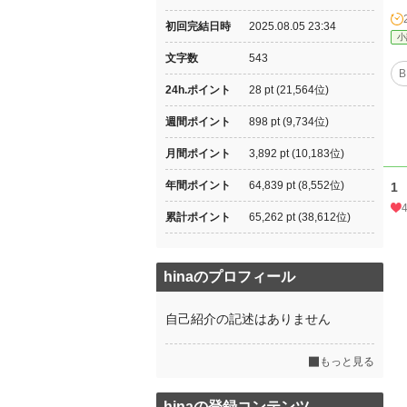
初回完結日時
2025.08.05 23:34
小
文字数
543
B
24h.ポイント
28 pt (21,564位)
週間ポイント
898 pt (9,734位)
月間ポイント
3,892 pt (10,183位)
年間ポイント
64,839 pt (8,552位)
1
累計ポイント
65,262 pt (38,612位)
hinaのプロフィール
自己紹介の記述はありません
もっと見る
hinaの登録コンテンツ