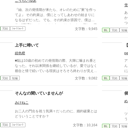
こうらい ゆあ
オ
雪
『紬、次の発情期が来たら、オレのために”巣”を作っ
あらすじ Ω
てよ』 その約束は、僕にとってしあわせの始まりに
か
なるはずだった。 でも、その約束が原因で、僕は自
つ。 しかし玲司は「た
分が”普通”じゃないんだと知ってしまった。 新しい恋
て
文字数：9,945
完結
ｼｮｰﾄｼｮｰﾄ
人である優しいα・奏さんと暮らし始めても、あの日
BL
完結
短編
く
のトラウマは消えない。 彼に”巣”を見られるのが怖く
―。 湊の身体は、これ
て、発情期が近付くたび、僕は小さな嘘をつく。 誰
『
上手に啼いて
【
にも見つからない場所で、ひとりぼっちで”巣”を作
て
り、彼が帰って来る前に片付ける。 これは、“普通”の
紺色橙
pe
れ」 今さら必死に追いか
Ωになれなかった僕と、大好きな恋人とのかくれん
に
■聡は10歳の初めての発情期の際、大輝に噛まれ番と
ア
ぼ。 どうか、僕の”巣”が見つかりませんように。 ―
いた。 「あなた
なった。それ以来関係を継続しているが、愛ではなく
ん
―そう願っているのに、本当は少しだけ、奏さんに見
む
都合と情で続いている現状はそろそろ終わりが見えて
に
つけて欲しいと願ってしまった僕のお話。
も
いた。 ■注意*独自オメガバース設定。■『それは愛か
か
文字数：9,082
完結
短編
BL
完結
短編
―。 捨てた側の後悔と
本能か』と同じ世界設定です。関係は一切なし。
物
メ
ァ
く
そんなの聞いていませんが
小
め
ん
みけねこ
に
第
お二人の門出を祝う気満々だったのに、婚約破棄とは
く
ツ
どういうことですか？
り
う
は
人
文字数：10,164
完結
ｼｮｰﾄｼｮｰﾄ
BL
完結
短編
用