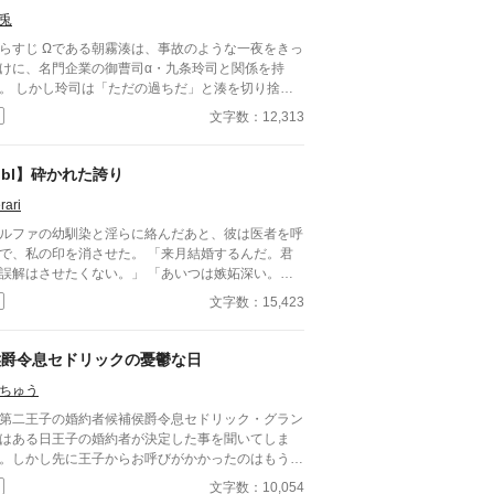
メガバースBLです。
兎
である朝霧湊は、事故のような一夜をきっ
けに、名門企業の御曹司α・九条玲司と関係を持
だの過ちだ」と湊を切り捨
、政略結婚のためβの婚約者との未来を選んだ。 深
文字数：12,313
傷ついた湊は、彼の前から姿を消す。 数か月後―
まで誰も知らなかった希少な
遅咲きΩ』として覚醒する。 その瞬間、玲司は初め
bl】砕かれた誇り
湊こそが運命の番だったと知る。 「戻ってきてく
rari
けてくる玲司。 だが湊の隣
は、自分を支え続けてくれた医師のα・神崎伊織が
ルファの幼馴染と淫らに絡んだあと、彼は医者を呼
は俺を捨てたでしょう」 後悔に苦し
で、私の印を消させた。 「来月結婚するんだ。君
α、執着する第二のα、そして希少Ωを巡る陰謀。
誤解はさせたくない。」 「あいつは嫉妬深い。泣
う二度と傷つきたくないΩが最後に選ぶ相手とは―
せるわけにはいかない。」 「君ももう年頃の残り
文字数：15,423
執着が加速する、すれ違いオ
のオメガだろ？ 俺の印をつけたまま、他のアルフ
ガバースBL。
とお見合いするなんてありえない。」 彼は冷た
、けれどどこか薄情な笑みを浮かべながら、一枚の
侯爵令息セドリックの憂鬱な日
切手を私に投げ渡す。 「長い間、俺に従ってきた
ちゅう
だから、君を傷つけたりはしない。」 「結婚の日
は招待状を送る。必ず来て、席につけよ。」 --- い
二王子の婚約者候補侯爵令息セドリック・グラン
つかのコメントを拝見し、大変申し訳なく思ってお
はある日王子の婚約者が決定した事を聞いてしま
ます。 私は現在日本語を勉強しており、この文章
。しかし先に王子からお呼びがかかったのはもう一
AI作品ではありませんが、 一部に翻訳ソフトを使
の候補だった。候補落ちを確信し泣き腫らした次の
文字数：10,054
しています。 もし読んでくださる中で日本語のお