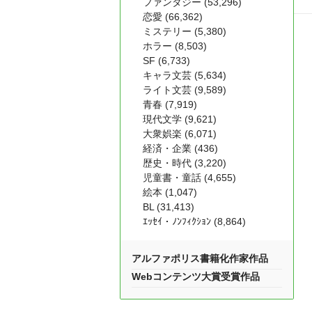
ファンタジー (53,296)
恋愛 (66,362)
ミステリー (5,380)
ホラー (8,503)
SF (6,733)
キャラ文芸 (5,634)
ライト文芸 (9,589)
青春 (7,919)
現代文学 (9,621)
大衆娯楽 (6,071)
経済・企業 (436)
歴史・時代 (3,220)
児童書・童話 (4,655)
絵本 (1,047)
BL (31,413)
ｴｯｾｲ・ﾉﾝﾌｨｸｼｮﾝ (8,864)
アルファポリス書籍化作家作品
Webコンテンツ大賞受賞作品