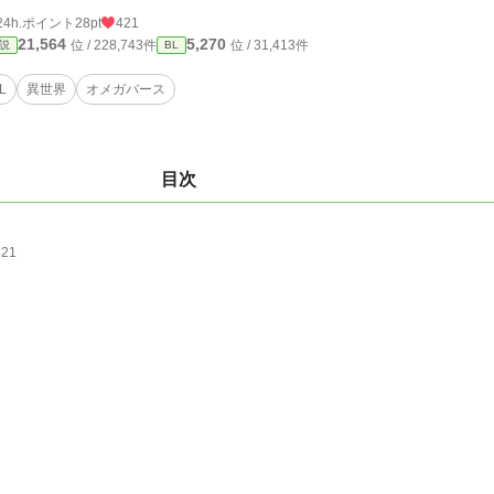
24h.ポイント
28pt
421
21,564
5,270
位 / 228,743件
位 / 31,413件
説
BL
L
異世界
オメガバース
目次
421