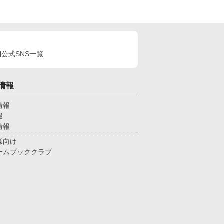
公式SNS一覧
情報
情報
報
情報
様向け
ームブッククラブ