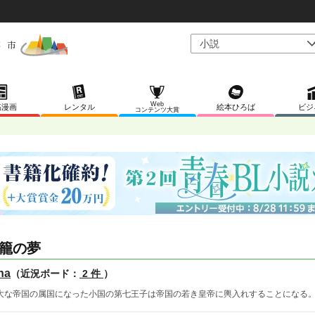
Web
稿漫画
レンタル
絵本ひろば
ビジ
コンテンツ大賞
籠の夢
na
（近況ボード：
2 件
）
大な帝国の属国になった小国の第七王子は帝国の若き皇帝に輿入れすることになる