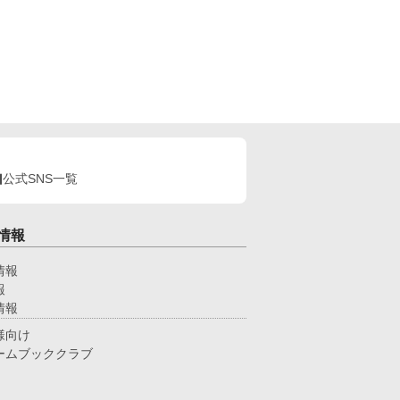
公式SNS一覧
情報
情報
報
情報
様向け
ームブッククラブ