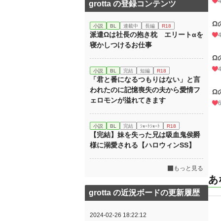
grotta の登録コンテンツ
Ω
小説
BL
連載中
長編
R18
派遣Ωは社長の抱き枕 エリートαを
寝かしつけるお仕事
Ω
小説
BL
完結
短編
R18
「君と番になるつもりはない」と言
われたのに記憶喪失の夫から愛情フ
Ω
ェロモンが溢れてきます
小説
BL
完結
ｼｮｰﾄｼｮｰﾄ
R18
【完結】妹を失った兄は吸血鬼侯爵
様に溺愛される【ハロウィンSS】
もっと見る
あ
grotta の近況ボードの更新履歴
2024-02-26 18:22:12