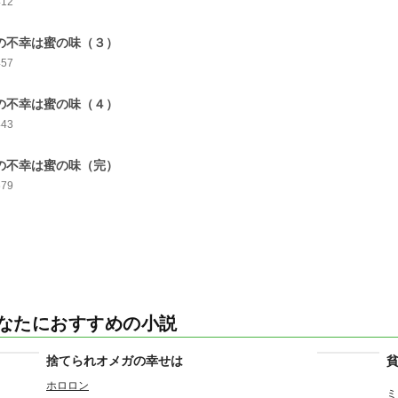
412
の不幸は蜜の味（３）
457
の不幸は蜜の味（４）
443
の不幸は蜜の味（完）
679
なたにおすすめの小説
捨てられオメガの幸せは
ホロロン
ミ