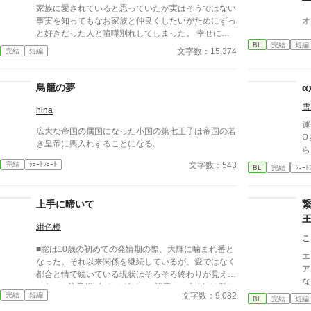
家族に愛されていると思っていたが実はそうではない
事実を知ってもなお家族と仲良くしたいがためにずっ
オ
と好きだった人と喧嘩別れしてしまった。 幸せにな
BL
完結
短編
れると思ったのに…番になる前に捨てられて行き場を
文字数：15,374
完結
短編
なくした時に会ったのは、あの大好きな彼だった。
鳥籠の夢
雪
hina
運
広大な帝国の属国になった小国の第七王子は帝国の若
Ω
き皇帝に輿入れすることになる。
ら
席
文字数：543
完結
ｼｮｰﾄｼｮｰﾄ
BL
完結
ｼｮｰﾄ
こ
る
上手に啼いて
紺色橙
こ
■聡は10歳の初めての発情期の際、大輝に噛まれ番と
エ
なった。それ以来関係を継続しているが、愛ではなく
ア
都合と情で続いている現状はそろそろ終わりが見えて
な
いた。 ■注意*独自オメガバース設定。■『それは愛か
ぎ
文字数：9,082
完結
短編
本能か』と同じ世界設定です。関係は一切なし。
BL
完結
短編
に