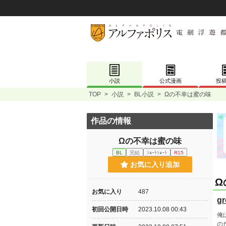
小説
公式漫画
投
TOP
>
小説
>
BL小説
>
Ωの不幸は蜜の味
作品の情報
Ωの不幸は蜜の味
BL
完結
ｼｮｰﾄｼｮｰﾄ
R15
お気に入り追加
Ω
お気に入り
487
gr
初回公開日時
2023.10.08 00:43
俺
の