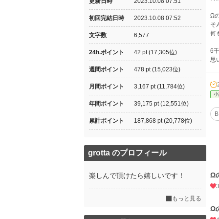
更新日時
2023.10.08 07:51
Ω
初回完結日時
2023.10.08 07:52
そ
何
文字数
6,577
6
24h.ポイント
42 pt (17,305位)
思
週間ポイント
478 pt (15,023位)
月間ポイント
3,167 pt (11,784位)
小
年間ポイント
39,175 pt (12,551位)
B
累計ポイント
187,868 pt (20,778位)
grotta のプロフィール
Ω
楽しんで頂けたら嬉しいです！
もっと見る
Ω