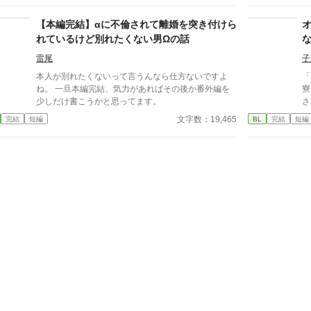
期
え
【本編完結】αに不倫されて離婚を突き付けら
禁
れているけど別れたくない男Ωの話
子
オ
雷尾
子
本人が別れたくないって言うんなら仕方ないですよ
「
ね。 一旦本編完結、気力があればその後か番外編を
寮
少しだけ書こうかと思ってます。
される。 無
間
文字数：19,465
完結
短編
BL
完結
短編
幸
5
抱
自
を持つ
短