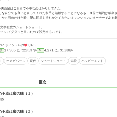
の川西望はこれまで不幸な恋ばかりしてきた。
んな自分でも良いと言ってくれた相手と結婚することになるも、直前で婚約は破棄
もかも諦めかけた時、望に同居を持ちかけてきたのはマンションのオーナーである
千文字程度のショートショート。
いついてダダっと書いたので設定ゆるいです。
24h.ポイント
42pt
2,376
17,305
4,271
位 / 228,597件
位 / 31,388件
説
BL
L
オメガバース
現代
ショートショート
溺愛
ハッピーエンド
目次
の不幸は蜜の味（１）
385
の不幸は蜜の味（２）