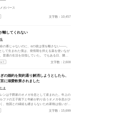
メガバース
文字数：10,457
αが離してくれない
兎
命の番じゃないのに、αの彼は僕を離さない――。
として生まれた僕は、発情期を抑える薬を使いなが
、普通の生活を目指していた。 でもある日、隣の
の無口なαが、僕の香りに気づいてしまって……。
文字数：2,608
ｼｮｰﾄ
れは、番じゃないふたりの、近すぎる距離で始ま
、運命から少しはずれた恋の話。
繋ぎの婚約を契約通り解消しようとしたら、
王宮に溺愛軟禁されました
たま
レンは子爵家のオメガ令息として産まれた。年上の
ルファの王子殿下と年齢が釣り合うオメガ令息が少
く、他国との縁組も纏まらないため家格は低いが繋
として一応婚約をしている。王子のことは兄のよう
文字数：15,699
慕っており、初恋の人ではあるけれど、契約終了時