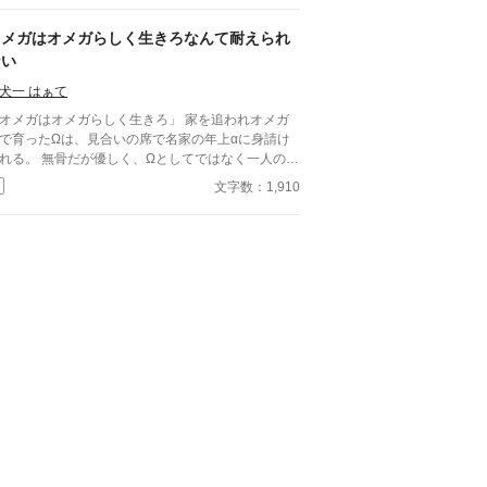
か王子に想い人が現れた時には解消されるものと考
ていた。ところが婚約解消時期の直前に王子宮に軟
オメガはオメガらしく生きろなんて耐えられ
された。結婚を承諾するまでここから出さないと王
ない
から溢れるほどの愛を与えられる。ハッピーエンド
メガバースBLです。
犬一 はぁて
オメガはオメガらしく生きろ」 家を追われオメガ
で育ったΩは、見合いの席で名家の年上αに身請け
骨だが優しく、Ωとしてではなく一人の人
として扱ってくれる彼に初めて恋をした。 しかし
文字数：1,910
せな日々は突然終わり、二人は別れることになる。
年後、雪の夜。彼と再会する。 ｢もう離さない｣ 再び
きしめられたら、僕はもうこの人の傍にいることが
分の幸せなんだと気づいた。 彼は温かい手のひら
人だった。 身分差×年上アルファ×溺愛再会BL
編。