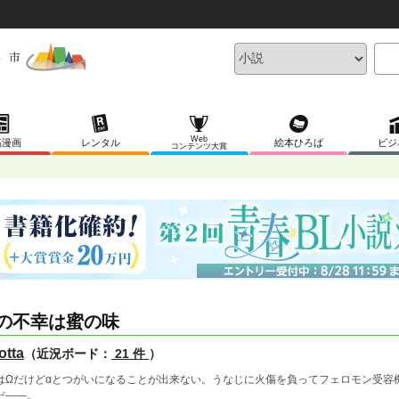
Web
稿漫画
レンタル
絵本ひろば
ビジ
コンテンツ大賞
の不幸は蜜の味
otta
（近況ボード：
21 件
）
はΩだけどαとつがいになることが出来ない。うなじに火傷を負ってフェロモン受容
だ――。