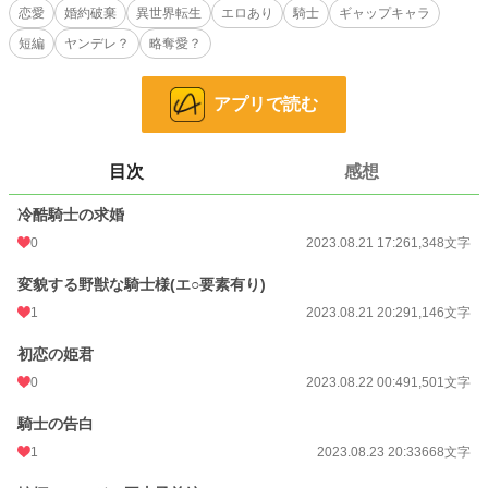
ム終了婚約破棄され２度目人生は平和に暮らすはずの予定だった。
恋愛
婚約破棄
異世界転生
エロあり
騎士
ギャップキャラ
短編
ヤンデレ？
略奪愛？
冷酷騎士と呼ばれる王様の弟君息子で王族の血筋で第２継承のルーシュ・ブロッ
サム殿下に何故か求婚を申し込まれた。
アプリで読む
王命何だろと思って軽く返事をしたクォーツ令嬢だったが…
小説
38,555 位 / 228,882 件
目次
感想
恋愛
16,791 位 / 66,382 件
冷酷騎士の求婚
お気に入り
39
0
2023.08.21 17:26
1,348文字
24h.ポイント
7 pt
変貌する野獣な騎士様(エ○要素有り)
文字数
6,668
1
2023.08.21 20:29
1,146文字
更新日時
2023.08.26 21:20
初恋の姫君
初回公開日時
2023.08.21 17:26
0
2023.08.22 00:49
1,501文字
週間ポイント
7 pt (78,785 位)
騎士の告白
1
2023.08.23 20:33
668文字
月間ポイント
84 pt (68,929 位)