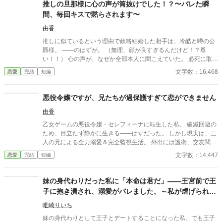
推しの旦那様に心の声が筒抜けでした！？〜バレた瞬
間、毎回キスで黙らされます〜
由香
推しに似ているという理由で政略結婚した相手は、冷酷と噂の公
爵様。 ――のはずが。 （無理、顔が良すぎるんだけど！？尊
い！！） 心の声が、なぜか全部本人に聞こえていた。 必死に取り
繕うも時すでに遅し。 暴走する脳内実況を止めるたび、旦那様は
文字数：16,468
恋愛
完結
短編
なぜか――キスしてくる。 「黙らせるのにちょうどいい」 いや全
然よくないです！！むしろ悪化してます！！ 無表情公爵様 × 心の
声だだ漏れ令嬢 甘くて騒がしい新婚生活、開幕。
悪役令嬢ですが、兄たちが過保護すぎて恋ができません
由香
乙女ゲームの悪役令嬢・セレフィーナに転生した私。 破滅回避の
ため、目立たず静かに生きる――はずだった。 しかし現実は、三
人の兄による全力溺愛＆完全監視生活。 外出には護衛、交友関係
は管理制、笑顔すら規制対象！？ さらに兄の親友である最強騎
文字数：14,447
恋愛
完結
短編
士・カインが護衛として加わり、 静かで誠実な優しさに、次第に
心が揺れていく。 「恋をすると破滅する」 そう信じて避けてきた
想いの先で待っていたのは、 断罪も修羅場もない、安心で騒がし
妹の身代わりだった私に「本命は君だ」――王宮前で王
い未来だった――。
子に抱き潰され、溺愛がバレました。～私が虐げられる
きっかけになった少年が、私と王子を結び付
唯崎りいち
妹の身代わりとして王子とデートすることになった私。でも王子