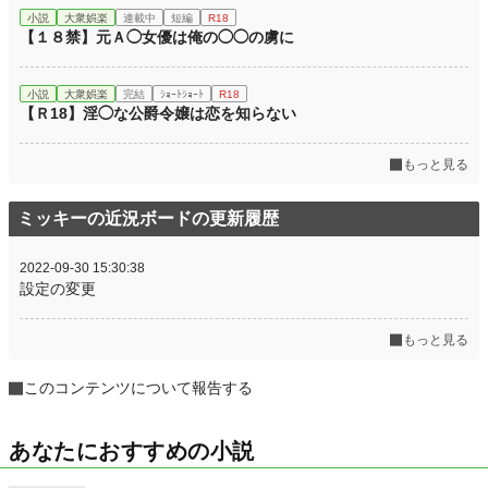
小説
大衆娯楽
連載中
短編
R18
【１８禁】元Ａ◯女優は俺の◯◯の虜に
小説
大衆娯楽
完結
ｼｮｰﾄｼｮｰﾄ
R18
【Ｒ18】淫◯な公爵令嬢は恋を知らない
もっと見る
ミッキーの近況ボードの更新履歴
2022-09-30 15:30:38
設定の変更
もっと見る
このコンテンツについて報告する
あなたにおすすめの小説