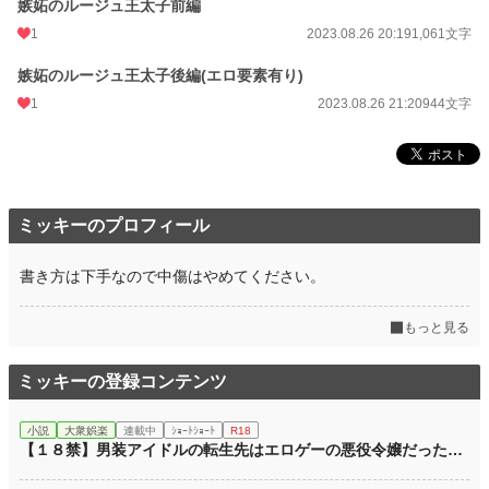
嫉妬のルージュ王太子前編
年間ポイント
1,652 pt (71,935 位)
1
2023.08.26 20:19
1,061文字
累計ポイント
23,373 pt (66,069 位)
嫉妬のルージュ王太子後編(エロ要素有り)
1
2023.08.26 21:20
944文字
ミッキーのプロフィール
書き方は下手なので中傷はやめてください。
もっと見る
ミッキーの登録コンテンツ
小説
大衆娯楽
連載中
ｼｮｰﾄｼｮｰﾄ
R18
【１８禁】男装アイドルの転生先はエロゲーの悪役令嬢だった…