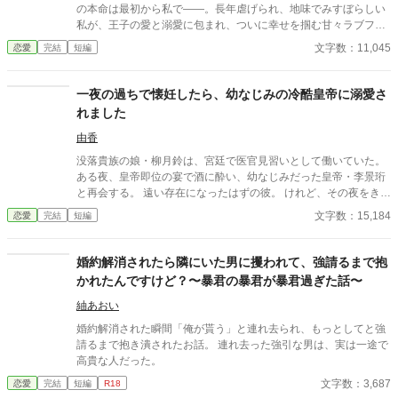
の本命は最初から私で――。長年虐げられ、地味でみすぼらしい
私が、王子の愛と溺愛に包まれ、ついに幸せを掴む甘々ラブファ
ンタジー。妹や家族との誤解、影武者の存在も絡み、ハラハラと
文字数：11,045
恋愛
完結
短編
胸キュンが止まらない物語。
一夜の過ちで懐妊したら、幼なじみの冷酷皇帝に溺愛さ
れました
由香
没落貴族の娘・柳月鈴は、宮廷で医官見習いとして働いていた。
ある夜、皇帝即位の宴で酒に酔い、幼なじみだった皇帝・李景珩
と再会する。 遠い存在になったはずの彼。 けれど、その夜をきっ
かけに月鈴の運命は大きく動き出す。 冷酷と恐れられる皇帝が、
文字数：15,184
恋愛
完結
短編
なぜか彼女だけには甘すぎて――。
婚約解消されたら隣にいた男に攫われて、強請るまで抱
かれたんですけど？〜暴君の暴君が暴君過ぎた話〜
紬あおい
婚約解消された瞬間「俺が貰う」と連れ去られ、もっとしてと強
請るまで抱き潰されたお話。 連れ去った強引な男は、実は一途で
高貴な人だった。
文字数：3,687
恋愛
完結
短編
R18