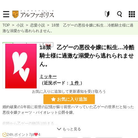
TOP
>
小説
>
恋愛小説
>
18禁 乙ゲーの悪役令嬢に転生…冷酷騎士様に過
激な溺愛から逃れられません。
恋愛
連載中
ｼｮｰﾄｼｮｰﾄ
R18
18禁 乙ゲーの悪役令嬢に転生…冷酷
騎士様に過激な溺愛から逃れられませ
ん。
ミッキー
（近況ボード：
1 件
）
お気に入りに追加して更新通知を受け取ろう
お気に入り追加
婚約破棄の1年前に前世の記憶が蘇り前世ハマっていた乙ゲーの世界だと知った
悪役令嬢クォーツ・バイオレット公爵令嬢。
此時から乙ゲーの物語は始まる…
バットルート回避する為悪役令嬢から身を引き公爵令嬢らしく過ごすそしてゲー
24h.ポイント
7pt
4