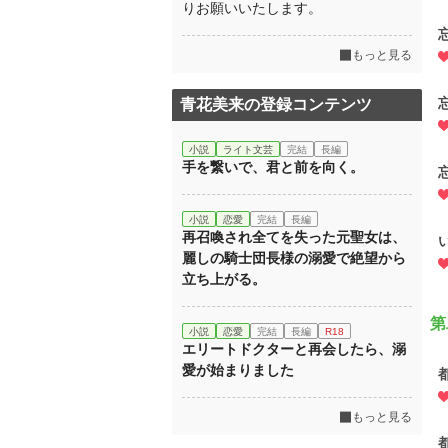
りお願いいたします。
もっと見る
青花美来の登録コンテンツ
小説
ライト文芸
完結
長編
手を繋いで、君と前を向く。
小説
恋愛
完結
長編
再召喚され全てを失った元聖女は、
麗しの騎士団長様の溺愛で絶望から
立ち上がる。
第
小説
恋愛
完結
長編
R18
エリートドクターと再会したら、溺
愛が始まりました
もっと見る