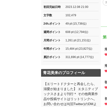
初回完結日時
2023.12.08 21:00
文字数
102,479
24h.ポイント
49 pt (15,736位)
週間ポイント
608 pt (12,794位)
第
月間ポイント
1,261 pt (21,151位)
年間ポイント
15,484 pt (23,827位)
累計ポイント
311,696 pt (14,777位)
青花美来のプロフィール
【エリートドクターと再会したら、
溺愛が始まりました】 エタニティブ
ックスさまより刊行＊ その他商業作
品や投稿サイトはリットリンクへ。
お問い合わせはX(旧Twitter)のDMよ