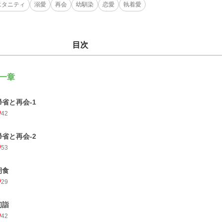
エタニティ
溺愛
再会
幼馴染
恋愛
執着愛
目次
一章
帰省と再会-1
42
帰省と再会-2
53
朝食
29
初詣
42