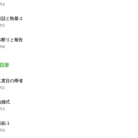
16
昔話と執着-2
22
お断りと報告
48
四章
二度目の帰省
31
結婚式
13
嫉妬-1
28