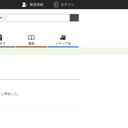
新規登録
ログイン
ネス
書籍
メディア化
向と再会した。