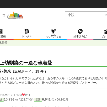
Web
稿漫画
レンタル
絵本ひろば
ビジ
コンテンツ大賞
執着愛
上幼馴染の一途な執着愛
花美来
（近況ボード：
15 件
）
股をかけられた挙句フラれた夕姫は、ある年の大晦日に兄の親友であり幼馴染の日
途すぎるほどに一途な日向との、身体の関係から始まる溺愛ラブストーリー。
24h.ポイント
49pt
944
15,736
6,941
位 / 228,740件
位 / 66,361件
説
恋愛