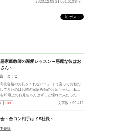
2023.12.08 21:00
1,613文字
極悪家庭教師の溺愛レッスン～悪魔な彼はお
隣さん～
喜 どうこ
高校合格のお礼をくれない？」 そう言っておねだ
してきたのはお隣の家庭教師のお兄ちゃん。 私よ
も10歳上のお兄ちゃんはずっと憧れの人だったん
けど、好きだという告白もないままに男女の関係に
文字数：99,411
編
R15
展してしまった私は苦しくて、どうしようもなく
、彼の一挙手一投足にただ振り回されてしまってい
はどう思ってるの？ 私は葵
密会～合コン相手はドS社長～
とをどう思ってるの？ 意地悪なカテキョに翻弄
れっぱなし。 こうなったら確かめなくちゃ！ 葵の
下奈緒
持ちも、自分の気持ちも！ だけど甘い誘惑が多す