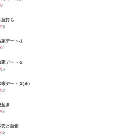
6
不意打ち
26
お家デート-1
21
お家デート-2
16
お家デート-3(★)
22
寝起き
34
不安と自覚
32