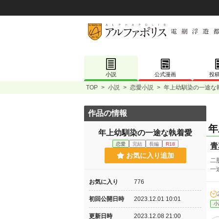
小説
公式漫画
投
TOP
>
小説
>
恋愛小説
>
年上幼馴染の一途な
作品の情報
年
年上幼馴染の一途な執着愛
恋愛
完結
長編
R18
青
お気に入り追加
二
一
お気に入り
776
初回公開日時
2023.12.01 10:01
小
更新日時
2023.12.08 21:00