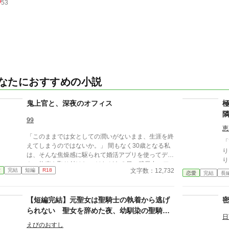
53
なたにおすすめの小説
鬼上官と、深夜のオフィス
99
恵
「このままでは女としての潤いがないまま、生涯を終
「
えてしまうのではないか。」 間もなく30歳となる私
り
は、そんな焦燥感に駆られて婚活アプリを使ってデー
り
トの約束を取り付けた。 けれどある日の残業中、ア
だ
文字数：12,732
愛
完結
短編
R18
プリを操作しているところを会社の同僚の「鬼上官」
恋愛
完結
長
発
こと佐久間君に見られてしまい……？ 「婚活アプリ
て
で相手を探すくらいだったら、俺を相手にすりゃいい
た。 葵は私のことを本当
【短編完結】元聖女は聖騎士の執着から逃げ
話じゃないですか。」 鬼上官な同僚に翻弄される、
のこ
深夜のオフィスでの出来事。 ※性的な事柄をモチー
られない 聖女を辞めた夜、幼馴染の聖騎士
さ
日
フとしていますが その描写は薄いです。
に初めてを奪われました
気
えびのおすし