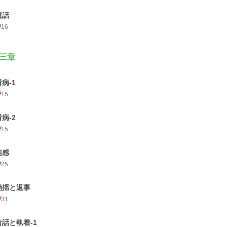
電話
16
三章
看病-1
15
看病-2
15
鈍感
25
動揺と返事
31
昔話と執着-1