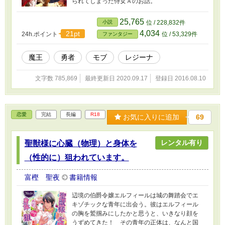
られてしまった侍女Ａのお話。
25,765
小説
位 / 228,832件
4,034
21pt
24h.ポイント
位 / 53,329件
ファンタジー
魔王
勇者
モブ
レジーナ
文字数 785,869
最終更新日 2020.09.17
登録日 2016.08.10
恋愛
完結
長編
R18
お気に入りに追加
69
レンタル有り
聖獣様に心臓（物理）と身体を
（性的に）狙われています。
富樫 聖夜
書籍情報
辺境の伯爵令嬢エルフィールは城の舞踏会でエ
キゾチックな青年に出会う。彼はエルフィール
の胸を鷲掴みにしたかと思うと、いきなり顔を
うずめてきた！ その青年の正体は、なんと国