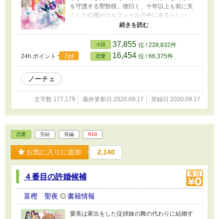
を守護する聖獣様。彼曰く、十年以上も前に失
くした心臓がエルフィールの中にあるらしい。
そのせいで「聖獣のお世話係」という肩書きで
城に住むことになったエルフィールは、昼夜問
わず彼に抱かれることになってしまい……!? ケ
37,855
小説
位 / 228,832件
モノな彼との極上エロ甘ファンタジー！
16,454
7pt
24h.ポイント
位 / 66,375件
恋愛
ノーチェ
文字数 177,179
最終更新日 2020.09.17
登録日 2020.09.17
恋愛
完結
長編
R18
お気に入りに追加
2,140
４番目の許婚候補
富樫 聖夜
書籍情報
愛美は家出をした従姉妹の舞の代わりに結婚す