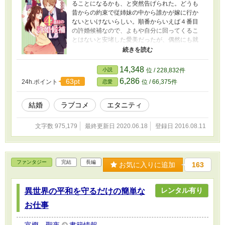
ることになるかも、と突然告げられた。どうも
昔からの約束で従姉妹の中から誰かが嫁に行か
ないといけないらしい。順番からいえば４番目
の許婚候補なので、よもや自分に回ってくるこ
とはないと安堵した愛美だったが、偶然にも就
職先は例の許婚がいる会社。所属部署も同じに
なってしまい、何だかいろいろバレないように
ヒヤヒヤする日々を送るハメになる。おまけに
14,348
小説
位 / 228,832件
関わらないように距離を置いて接していたのに
6,286
63pt
24h.ポイント
位 / 66,375件
恋愛
例の許婚――佐伯彰人――がどういうわけか愛
美に大接近。４番目の許婚候補だってバレ
た！？ それとも――？ ラブコメです。
結婚
ラブコメ
エタニティ
――――アルファポリス様より書籍化されまし
た。本編削除済みです。
文字数 975,179
最終更新日 2020.06.18
登録日 2016.08.11
ファンタジー
完結
長編
お気に入りに追加
163
レンタル有り
異世界の平和を守るだけの簡単な
お仕事
富樫 聖夜
書籍情報