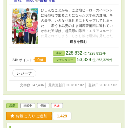
ひょんなことから、ご当地ヒーローのイベント
に怪獣役で出ることになった大学生の透湖。そ
の最中、いきなり異世界にトリップしてしまっ
た！ 着ぐるみ姿のまま国境警備団に連れてい
かれた透湖は、超美形の隊長・エリアスルード
に見とれてしまう。しかし彼は透湖を見たとた
ん、いきなり剣を抜こうとした！ どうにか人
間だと分かってもらい、事なきを得た透湖だ
が、今度は「救世主」と言われて戦場へ強制連
228,832
小説
位 / 228,832件
行！ そこでマゴスと呼ばれる本物の怪獣と戦
53,329
0pt
24h.ポイント
位 / 53,329件
ファンタジー
うことになり、戸惑う透湖だったけれど、なぜ
か着ぐるみが思わぬチートを発揮して――？
レジーナ
文字数 147,436
最終更新日 2018.07.02
登録日 2018.07.02
恋愛
連載中
長編
R18
お気に入りに追加
1,429