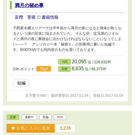
満月の秘め事
富樫 聖夜
書籍情報
子爵家令嬢エリアーナは半年前から満月の夜になると身体が熱くな
るという謎の症状に悩まされていた。 そんな折、従兄弟のジオル
ドと満月の夜に舞踏会に出かけなければならないことになってしま
い――？ アンソロジー本「秘密１」の別冊用に書いた短編で
す。BOOTH内でも同内容のものを置いております。
20,095
小説
位 / 228,832件
8,635
35pt
24h.ポイント
位 / 66,375件
恋愛
短編
文字数 9,480
最終更新日 2017.01.04
登録日 2017.01.04
恋愛
連載中
長編
R18
お気に入りに追加
1,278