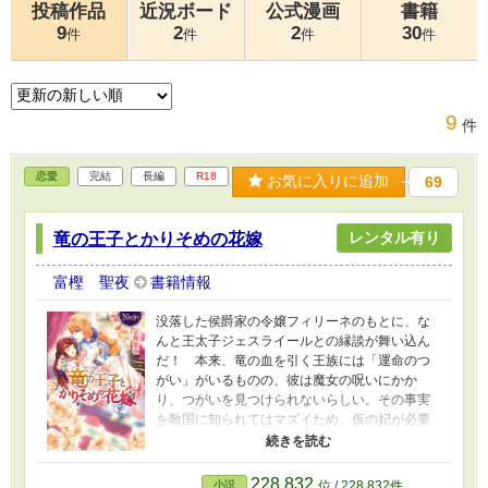
投稿作品
近況ボード
公式漫画
書籍
9
2
2
30
件
件
件
件
9
件
恋愛
完結
長編
R18
お気に入りに追加
69
レンタル有り
竜の王子とかりそめの花嫁
富樫 聖夜
書籍情報
没落した侯爵家の令嬢フィリーネのもとに、な
んと王太子ジェスライールとの縁談が舞い込ん
だ！ 本来、竜の血を引く王族には「運命のつ
がい」がいるものの、彼は魔女の呪いにかか
り、つがいを見つけられないらしい。その事実
を敵国に知られてはマズイため、仮の妃が必要
だと聞き、フィリーネはしぶしぶ承諾する。そ
して対面した王太子は噂通りの美丈夫で、しか
も人格者のようだった。ひと安心したフィリー
228,832
小説
位 / 228,832件