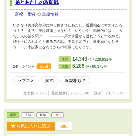
弟とあたしの攻防戦
富樫 聖夜
書籍情報
いきなり美形完璧弟に押し倒されたあたし。近親相姦はマズイだろ
う！？ え？ 実は姉弟じゃない？ いやいや、精神的には――っ
て、人の話を聞け！ ――――弟の求愛から逃れようとする姉と、
姉を手に入れようと迫る弟の話。中篇予定です。亀更新になりそ
う……。小説家になろうからの転載になります。
14,348
小説
位 / 228,832件
6,286
63pt
24h.ポイント
位 / 66,375件
恋愛
ラブコメ
姉弟
近親相姦？
文字数 28,095
最終更新日 2017.11.08
登録日 2017.11.08
恋愛
完結
短編
R18
お気に入りに追加
600