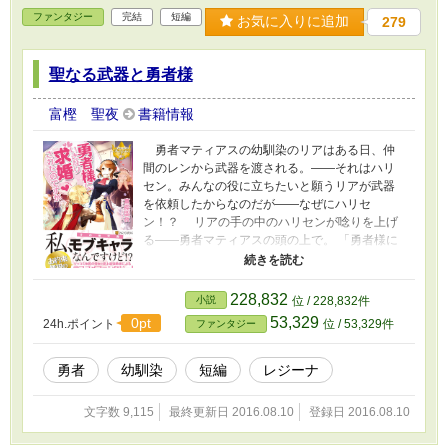
ファンタジー
完結
短編
お気に入りに追加
279
聖なる武器と勇者様
富樫 聖夜
書籍情報
勇者マティアスの幼馴染のリアはある日、仲
間のレンから武器を渡される。――それはハリ
セン。みんなの役に立ちたいと願うリアが武器
を依頼したからなのだが――なぜにハリセ
ン！？ リアの手の中のハリセンが唸りを上げ
る――勇者マティアスの頭の上で。 「勇者様に
いきなり求婚されたのですが」のスピンオフ
で、別時代の勇者の話。 ＊＊＊ 「小説家にな
ろう」で遊森謡子様企画の春のファンタジー短
228,832
小説
位 / 228,832件
編祭（武器っちょ企画）に参加した時の作品で
53,329
0pt
24h.ポイント
位 / 53,329件
ファンタジー
す。 企画の概要は以下。 ●短編であること ●ジ
ャンル『ファンタジー』 ●テーマ『マニアックな
武器 or 武器のマニアックな使い方』
勇者
幼馴染
短編
レジーナ
文字数 9,115
最終更新日 2016.08.10
登録日 2016.08.10