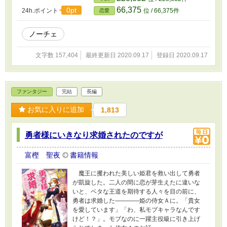
ネだけれど、結婚式の夜、豹変した彼から情熱
66,375
0pt
24h.ポイント
位 / 66,375件
恋愛
的に迫られてしまい――？
ノーチェ
文字数 157,404
最終更新日 2020.09.17
登録日 2020.09.17
ファンタジー
完結
長編
お気に入りに追加
1,813
勇者様にいきなり求婚されたのですが
富樫 聖夜
書籍情報
魔王に攫われた美しい姫君を救い出して勇者
が凱旋した。二人の間に恋が芽生えたに違いな
いと、ベタな王道を期待する人々を目の前に、
勇者は求婚した――――姫の侍女Ａに。「貴女
を愛しています」「わ、私モブキャラなんです
けど！？」。モブなのに一躍主役級に引き上げ