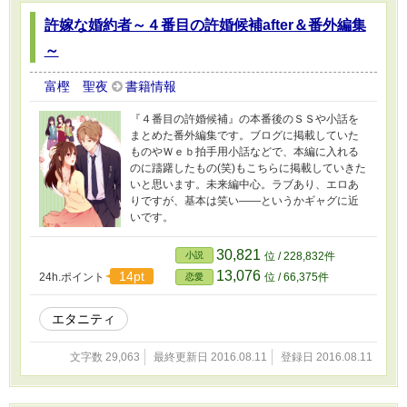
許嫁な婚約者～４番目の許婚候補after＆番外編集
～
富樫 聖夜
書籍情報
『４番目の許婚候補』の本番後のＳＳや小話を
まとめた番外編集です。ブログに掲載していた
ものやＷｅｂ拍手用小話などで、本編に入れる
のに躊躇したもの(笑)もこちらに掲載していきた
いと思います。未来編中心。ラブあり、エロあ
りですが、基本は笑い――というかギャグに近
いです。
30,821
小説
位 / 228,832件
13,076
14pt
24h.ポイント
位 / 66,375件
恋愛
エタニティ
文字数 29,063
最終更新日 2016.08.11
登録日 2016.08.11