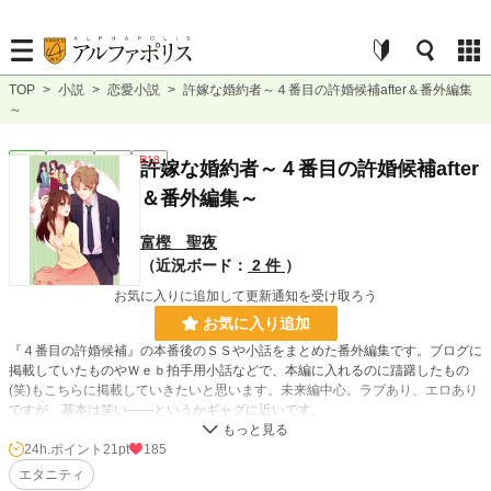
TOP
>
小説
>
恋愛小説
>
許嫁な婚約者～４番目の許婚候補after＆番外編集
～
恋愛
連載中
長編
R18
許嫁な婚約者～４番目の許婚候補after
＆番外編集～
富樫 聖夜
（近況ボード：
2 件
）
お気に入りに追加して更新通知を受け取ろう
お気に入り追加
『４番目の許婚候補』の本番後のＳＳや小話をまとめた番外編集です。ブログに
掲載していたものやＷｅｂ拍手用小話などで、本編に入れるのに躊躇したもの
(笑)もこちらに掲載していきたいと思います。未来編中心。ラブあり、エロあり
ですが、基本は笑い――というかギャグに近いです。
24h.ポイント
21pt
185
小説
26,828 位 / 228,955 件
エタニティ