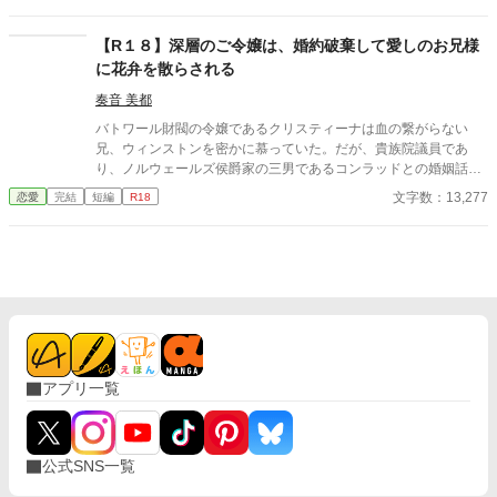
に迎え入れたのだった。
【R１８】深層のご令嬢は、婚約破棄して愛しのお兄様
に花弁を散らされる
奏音 美都
バトワール財閥の令嬢であるクリスティーナは血の繋がらない
兄、ウィンストンを密かに慕っていた。だが、貴族院議員であ
り、ノルウェールズ侯爵家の三男であるコンラッドとの婚姻話が
持ち上がり、バトワール財閥、ひいては会社の経営に携わる兄の
文字数：13,277
恋愛
完結
短編
R18
ために、お見合いを受ける覚悟をする。 だが、今目の前では兄の
ウィンストンに迫られていた。 「ノルウェールズ侯爵の御曹司と
のお見合いが決まったって聞いたんだが、本当なのか？」」 ど
う尋ねる兄の真意は……
アプリ一覧
公式SNS一覧