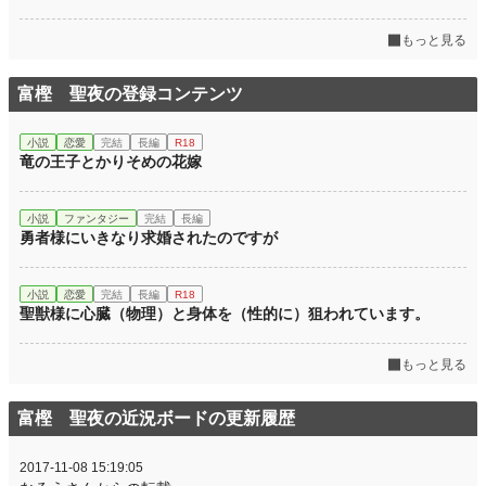
もっと見る
富樫 聖夜の登録コンテンツ
小説
恋愛
完結
長編
R18
竜の王子とかりそめの花嫁
小説
ファンタジー
完結
長編
勇者様にいきなり求婚されたのですが
小説
恋愛
完結
長編
R18
聖獣様に心臓（物理）と身体を（性的に）狙われています。
もっと見る
富樫 聖夜の近況ボードの更新履歴
2017-11-08 15:19:05