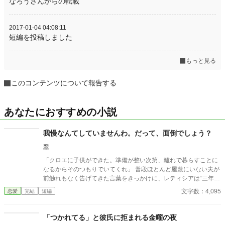
なろうさんからの転載
2017-01-04 04:08:11
短編を投稿しました
もっと見る
このコンテンツについて報告する
あなたにおすすめの小説
我慢なんてしていませんわ。だって、面倒でしょう？
翠
「クロエに子供ができた。準備が整い次第、離れで暮らすことに
なるからそのつもりでいてくれ」 普段ほとんど屋敷にいない夫が
前触れもなく告げてきた言葉をきっかけに、レティシアは“三年
間”の契約を終わらせることにした。 赤の他人を屋敷に迎えるこ
文字数：4,095
恋愛
完結
短編
とはしない。 不要なものに感情を砕く理由などない。 「だって、
面倒でしょう？」 不誠実な夫も、無意味な結婚も、 この際すべて
切り捨ててしまいましょう。
「つかれてる」と彼氏に拒まれる金曜の夜