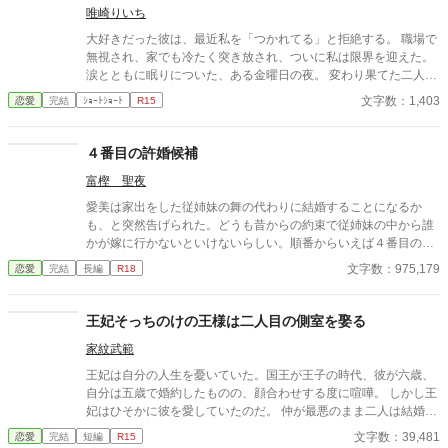
唯崎りいち
大好きだった彼は、最近私を「つかれてる」と拒絶する。 職場で
無視され、家でも冷たく突き放され、ついに私は限界を迎えた。
涙とともに眠りについた、ある金曜日の夜。 変わり果てた二人の
関係は、予想もしない結末を迎える。
文字数：1,403
恋愛
完結
ｼｮｰﾄｼｮｰﾄ
R15
４番目の許婚候補
富樫 聖夜
愛美は家出をした従姉妹の舞の代わりに結婚することになるか
も、と突然告げられた。どうも昔からの約束で従姉妹の中から誰
かが嫁に行かないといけないらしい。順番からいえば４番目の許
婚候補なので、よもや自分に回ってくることはないと安堵した愛
文字数：975,179
恋愛
完結
長編
R18
美だったが、偶然にも就職先は例の許婚がいる会社。所属部署も
同じになってしまい、何だかいろいろバレないようにヒヤヒヤす
る日々を送るハメになる。おまけに関わらないように距離を置い
王妃そっちのけの王様は二人目の側室を娶る
て接していたのに例の許婚――佐伯彰人――がどういうわけか愛
家紋武範
美に大接近。４番目の許婚候補だってバレた！？ それとも―
―？ ラブコメです。――――アルファポリス様より書籍化され
王妃は自分の人生を憂いていた。国王が王子の時代、彼が六歳、
ました。本編削除済みです。
自分は五歳で婚約したものの、顔合わせする度に喧嘩。 しかし王
妃はひそかに彼を愛していたのだ。 仲が最悪のまま二人は結婚
し、結婚生活が始まるが当然国王は王妃の部屋に来ることはな
文字数：39,481
恋愛
完結
短編
R15
い。 そればかりか国王は側室を持ち、さらに二人目の側室を王宮