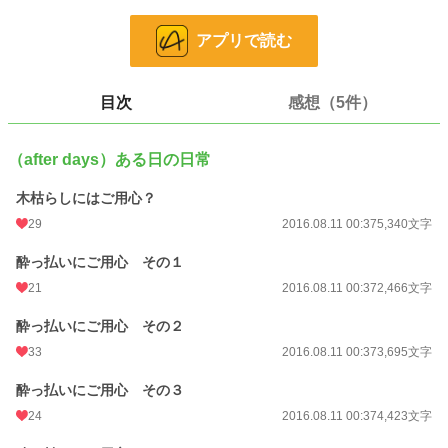
恋愛
11,590 位 / 66,405 件
お気に入り
1,278
アプリで読む
24h.ポイント
21 pt
目次
感想（5件）
文字数
29,063
更新日時
2016.08.11 00:37
（after days）ある日の日常
初回公開日時
2016.08.11 00:37
木枯らしにはご用心？
週間ポイント
84 pt (36,763 位)
29
2016.08.11 00:37
5,340文字
月間ポイント
546 pt (33,349 位)
酔っ払いにご用心 その１
年間ポイント
7,755 pt (36,443 位)
21
2016.08.11 00:37
2,466文字
累計ポイント
693,550 pt (8,061 位)
酔っ払いにご用心 その２
33
2016.08.11 00:37
3,695文字
酔っ払いにご用心 その３
24
2016.08.11 00:37
4,423文字