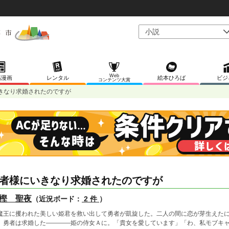
Web
稿漫画
レンタル
絵本ひろば
ビジ
コンテンツ大賞
きなり求婚されたのですが
者様にいきなり求婚されたのですが
樫 聖夜
（近況ボード：
2 件
）
王に攫われた美しい姫君を救い出して勇者が凱旋した。二人の間に恋が芽生えたに
、勇者は求婚した――――姫の侍女Ａに。「貴女を愛しています」「わ、私モブキ