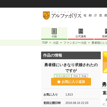
小説
公式漫画
投
TOP
>
小説
>
ファンタジー小説
>
勇者様にい
作品の情報
勇者様にいきなり求婚されたの
ですが
ファンタジー
完結
長編
お気に入り追加
勇
富
お気に入り
1,813
魔
初回公開日時
2016.08.10 22:20
に