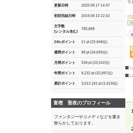
引
更新日時
2020.09.17 14:47
初回完結日時
2016.08.10 22:32
小
文字数
785,869
(レンタル含む)
24h.ポイント
21 pt (25,848位)
週間ポイント
98 pt (34,656位)
月間ポイント
539 pt (33,542位)
こ
年間ポイント
9,232 pt (32,897位)
こ
累計ポイント
3,013,181 pt (1,619位)
富樫 聖夜のプロフィール
ファンタジーやコメディなどを書き
散らかしております。