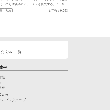
はいつも幼馴染のアリーチェを優先する。「アリー
ェは体が弱いんだ、お前とは違う」——その言葉を
文字数：9,553
結
短編
回聞いた日、ルチアは微笑んで離縁届に署名した。
ええ、私は丈夫ですから。どうぞ幼馴染様をお大事
」。翌朝、エミルが目にしたのは——税務報告の締
、領民からの陳情の山、そして紅茶の淹れ方すら知
ない自分。三ヶ月後、かつて「地味な妻」と呼ばれ
ルチアは、辺境伯の財務顧問として辣腕を振るって
た。
公式SNS一覧
情報
情報
報
情報
様向け
ームブッククラブ