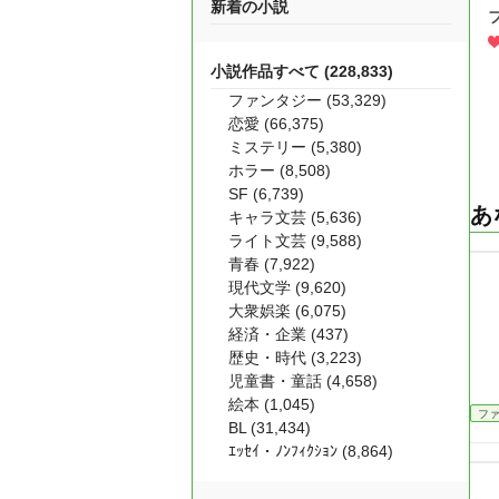
新着の小説
小説作品すべて (228,833)
ファンタジー (53,329)
恋愛 (66,375)
ミステリー (5,380)
ホラー (8,508)
SF (6,739)
あ
キャラ文芸 (5,636)
ライト文芸 (9,588)
青春 (7,922)
現代文学 (9,620)
大衆娯楽 (6,075)
経済・企業 (437)
歴史・時代 (3,223)
児童書・童話 (4,658)
絵本 (1,045)
フ
BL (31,434)
ｴｯｾｲ・ﾉﾝﾌｨｸｼｮﾝ (8,864)