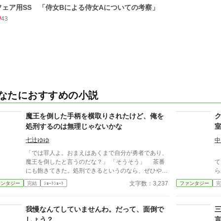
フェア用SS 「侍女Bによる侍女Aについての考察」
43
なたにおすすめの小説
魔王を倒した手柄を横取りされたけど、俺を
処刑するのは無理じゃないかな
七辻ゆゆ
中
「では罪人よ。おまえはあくまで自分が勇者であり、
ク
魔王を倒したと言うのだな？」 「そうそう」 茶番
て
にも飽きてきた。処刑できるというのなら、ぜひやっ
ら
てみてほしい。 無理だと思うけど。
け
文字数：3,237
ァンタジー
完結
ｼｮｰﾄｼｮｰﾄ
ファンタジー
完
た。 AI使用状況 Goog
誤
我慢なんてしていませんわ。だって、面倒で
しょう？