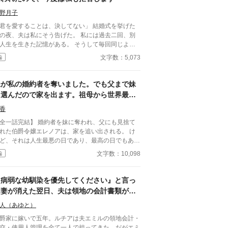
野月子
君を愛することは、決してない」 結婚式を挙げた
の夜、夫は私にそう告げた。 私には過去二回、別
人生を生きた記憶がある。 そうして毎回同じよう
れてきた。 逃げた一回目、我慢した二回目。
文字数：5,073
編
ずれも上手くいかなかった。 だから今回は。
妹が私の婚約者を奪いました。でも父まで妹
を選んだので家を出ます。祖母から世界最大
商会を継いだ私に、今さら帰ってこいと言わ
香
れても遅すぎます
話完結】 婚約者を妹に奪われ、父にも見捨て
れた伯爵令嬢エレノアは、家を追い出される。 け
ど、それは人生最悪の日であり、最高の日でもあっ
のは、世界最大商会の会頭の
文字数：10,098
編
大な財産。 商会を立て直し、世界中から称賛
れる一方で、没落した家族と元婚約者は「戻ってき
ほしい」と泣きついてくるが……。 「あなたたち
『病弱な幼馴染を優先してください』と言っ
捨てたのは、私ではなく未来です。」 もう二度
た妻が消えた翌日、夫は領地の会計書類が全
、その手は取りません。
て白紙になっていることに気づいた
人（あゆと）
爵家に嫁いで五年。ルチアは夫エミルの領地会計・
交・使用人管理を全て一人で担ってきた。だがエミ