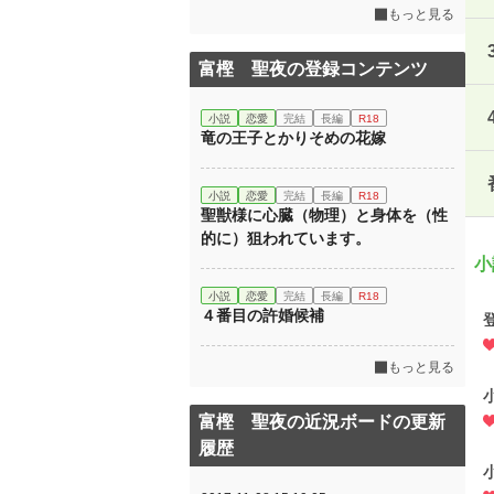
もっと見る
富樫 聖夜の登録コンテンツ
小説
恋愛
完結
長編
R18
竜の王子とかりそめの花嫁
小説
恋愛
完結
長編
R18
聖獣様に心臓（物理）と身体を（性
的に）狙われています。
小
小説
恋愛
完結
長編
R18
４番目の許婚候補
もっと見る
富樫 聖夜の近況ボードの更新
履歴