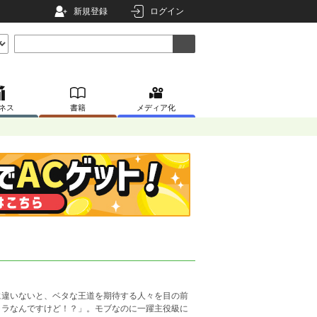
新規登録
ログイン
ネス
書籍
メディア化
違いないと、ベタな王道を期待する人々を目の前
ャラなんですけど！？」。モブなのに一躍主役級に