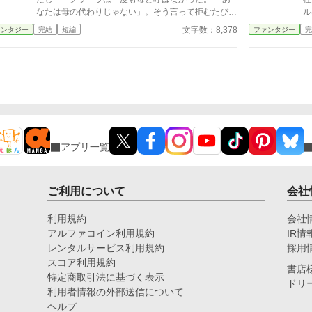
なたは母の代わりじゃない」。そう言って拒むたび、
ル
彼女は静かに頷くだけで、決して母の座を求めなかっ
チ
文字数：8,378
ァンタジー
完結
短編
ファンタジー
完
た。 父が亡くなり、後ろ盾を失ったリーゼロッテ
百
は、何も言い残さず屋敷を去る。せいせいした、と思
「
っていた。 けれど、彼女が消えた屋敷で、わたしは
に
見つけてしまう。実母ユーリアの命日に毎年供えられ
切
ていた白い花の、十二年分の包み紙。実母の故郷料理
ら
を古参女中から書き取った、継母の筆跡の覚書。そこ
た
には実母の名で「クラーラの好物・薄味に」と記され
い
ていた。 わたしが「母を奪おうとしている」と憎ん
だ人は、わたしのために、亡き母を生かし続けてい
アプリ一覧
た。母の代わりになろうとしなかったのではない。な
ってはいけないと、ずっと自分に禁じていたのだ。
気づいたときには、もう、白い花を渡す相手はどこに
もいなかった。
ご利用について
会社
利用規約
会社
アルファコイン利用規約
IR情
レンタルサービス利用規約
採用
スコア利用規約
書店
特定商取引法に基づく表示
ドリ
利用者情報の外部送信について
ヘルプ