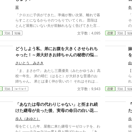
翠
冬
「クロエに子供ができた。準備が整い次第、離れで暮
「
らすことになるからそのつもりでいてくれ」 普段ほ
そ
とんど屋敷にいない夫が前触れもなく告げてきた言葉
の
をきっかけに、レティシアは“三年間”の契約を終わら
に言わ
文字数：4,095
愛
完結
短編
恋愛
完結
短
せることにした。 赤の他人を屋敷に迎えることはし
い
ない。 不要なものに感情を砕く理由などない。 「だ
って、面倒でしょう？」 不誠実な夫も、無意味な結
どうしよう私、弟にお腹を大きくさせられち
婚も、 この際すべて切り捨ててしまいましょう。
ゃった！～弟大好きお姉ちゃんの秘密の悩み
～
さいとう みさき
由
「ま、まさか!?」 あたし三鷹優美（みたかゆうみ）高
【全一
校一年生。 弟の晴仁（はると）が大好きな普通のお
ら
姉ちゃん。 弟とは凄く仲が良いの！ それはそれはも
れ
のすごく‥‥‥ 「あん、晴仁いきなりそんなのお口
た。 亡き祖母が遺した
文字数：9,943
愛
完結
ｼｮｰﾄｼｮｰﾄ
恋愛
完結
短
に入らないよぉ～♡」 そんな関係のあたしたち。 で
座と莫
もある日トイレであたしはアレが来そうなのになかな
さ
か来ないのも気にもせずスカートのファスナーを上げ
て
「あなたは母の代わりじゃない」と拒まれ続
ると‥‥‥ 「うそっ！ お腹が出て来てる!?」 お姉
が
けた継母が去った後、実母の命日の白い花
ちゃんの秘密の悩みです。
と
が、十二年分遺されていた
歩人（あゆと）
歩
母を亡くした年、屋敷に来た継母リーゼロッテを、わ
侯
たし——クラーラは一度も母と呼ばなかった。 「あ
社