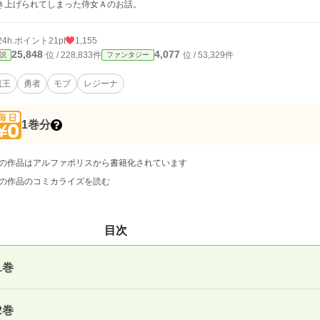
き上げられてしまった侍女Ａのお話。
24h.ポイント
21pt
1,155
25,848
4,077
位 / 228,833件
位 / 53,329件
説
ファンタジー
魔王
勇者
モブ
レジーナ
1巻分
の作品はアルファポリスから書籍化されています
の作品のコミカライズを読む
目次
1巻
2巻