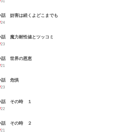
31
小話 妨害は続くよどこまでも
24
小話 魔力耐性値とツッコミ
23
小話 世界の恩恵
21
小話 危惧
23
小話 その時 １
22
小話 その時 ２
21