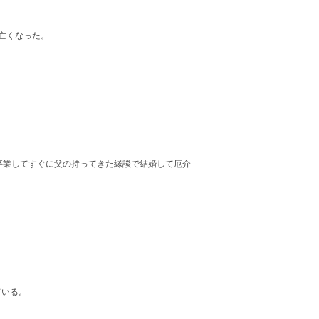
亡くなった。
卒業してすぐに父の持ってきた縁談で結婚して厄介
ている。