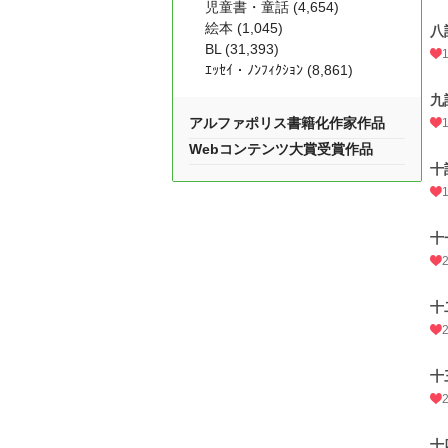
児童書・童話 (4,654)
絵本 (1,045)
八
BL (31,393)
ｴｯｾｲ・ﾉﾝﾌｨｸｼｮﾝ (8,861)
九
アルファポリス書籍化作家作品
Webコンテンツ大賞受賞作品
十
十
十
十
十