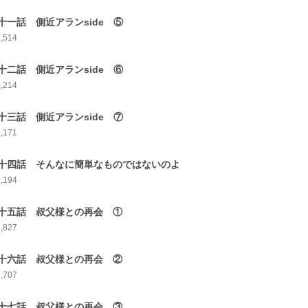
十一話 側近アランside ⑤
2,514
十二話 側近アランside ⑥
2,214
十三話 側近アランside ⑦
2,171
十四話 そんなに簡単なものではないのよ
2,194
十五話 叔父様との再会 ①
1,827
十六話 叔父様との再会 ②
1,707
十七話 叔父様との再会 ③