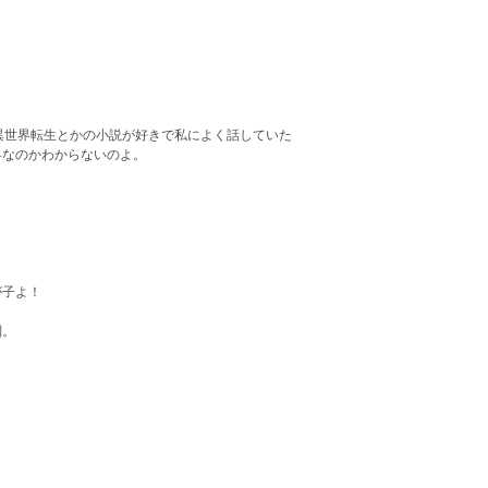
異世界転生とかの小説が好きで私によく話していた
界なのかわからないのよ。
が子よ！
別。