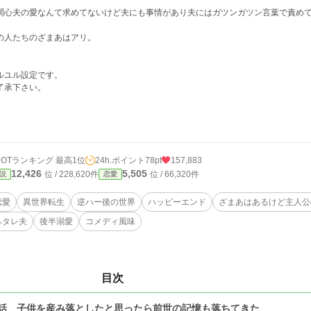
関心夫の愛なんて求めてないけど夫にも事情があり夫にはガツンガツン言葉で責め
の人たちのざまあはアリ。
ルユル設定です。
了承下さい。
HOTランキング 最高1位
24h.ポイント
78pt
157,883
12,426
5,505
位 / 228,620件
位 / 66,320件
説
恋愛
恋愛
異世界転生
逆ハー後の世界
ハッピーエンド
ざまあはあるけど主人公
ヘタレ夫
後半溺愛
コメディ風味
目次
話 子供を産み落としたと思ったら前世の記憶も落ちてきた