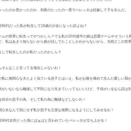
かったのか悪かったのか、初夜のたったの一度でベレッタは妊娠して子を生んだ。
世60代だった私が転生して19歳の少女になった訳よね？
ームの世界に転生ってやつかしら？でも私の20代後半の娘は恋愛ゲームやそういう
ど、私はあまり知らないから娘が話してたことしかわからないから、当然どこの世
うして転生したのが私だったのかしら？
もそんなこと言ってる場合じゃないわ！
の私に無関心な夫とよく似ている息子とはいえ、私がお腹を痛めて生んだ愛しい我
供がいないなら離縁して平民になり生きていってもいいけど、子供がいるなら話は
は自分の息子の為、そして私の為に離縁などしないわ！
関心夫なんて宛にせず私が息子を立派な侯爵になるようにしてみせるわ！
世60代女性だった孫にばぁばと言われていたベレッタが立ち上がる！