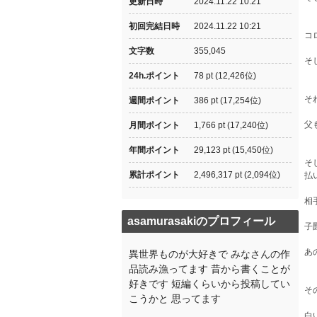
更新日時
2024.11.22 10:21
初回完結日時
2024.11.22 10:21
コ
文字数
355,045
そ
24h.ポイント
78 pt (12,426位)
そ
週間ポイント
386 pt (17,254位)
父
月間ポイント
1,766 pt (17,240位)
年間ポイント
29,123 pt (15,450位)
そ
累計ポイント
2,496,317 pt (2,094位)
払
相
asamurasakiのプロフィール
子
あ
異世界ものが大好きで みなさんの作
品読み漁ってます 昔から書くことが
好きです 短編くらいから投稿してい
そ
こうかと 思ってます
白