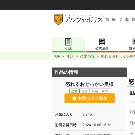
小説
公式漫画
投
TOP
>
小説
>
恋愛小説
>
怒れるおせっかい奥
作品の情報
怒
怒れるおせっかい奥様
恋愛
完結
長編
R15
as
お気に入り追加
ベ
可
お気に入り
3,245
日
初回公開日時
2024.10.08 16:18
そ