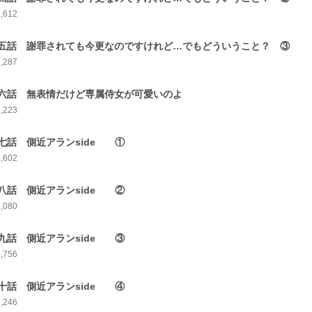
2,612
五話 謝罪されても今更なのですけれど…でもどういうこと？ ③
2,287
六話 無表情だけど専属侍女が可愛いのよ
2,223
七話 側近アランside ①
1,602
八話 側近アランside ②
2,080
九話 側近アランside ③
1,756
十話 側近アランside ④
2,246