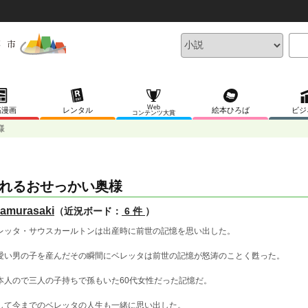
Web
稿漫画
レンタル
絵本ひろば
ビジ
コンテンツ大賞
様
れるおせっかい奥様
amurasaki
（近況ボード：
6 件
）
レッタ・サウスカールトンは出産時に前世の記憶を思い出した。
愛い男の子を産んだその瞬間にベレッタは前世の記憶が怒涛のことく甦った。
本人ので三人の子持ちで孫もいた60代女性だった記憶だ。
して今までのベレッタの人生も一緒に思い出した。