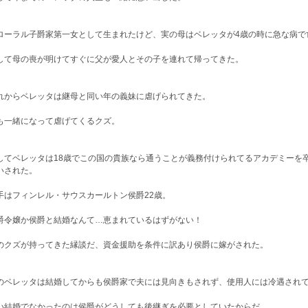
ローラル子爵家第一女として生まれたけど、実の母はベレッタが4歳の時に急な病で
して母の喪が明けてすぐに父が愛人とその子を連れて帰ってきた。
れからベレッタは継母と同い年の義妹に虐げられてきた。
も一緒になって虐げてくるクズ。
してベレッタは18歳でこの国の貴族なら通うことが義務付けられてるアカデミーを
いされた。
手はフィンレル・サウスカールトン侯爵22歳。
爵令嬢か侯爵と結婚なんて…恵まれているはずがない！
のクズが持ってきた縁談だ、資金援助を条件に訳あり侯爵に嫁がされた。
のベレッタは結婚してからも侯爵家で夫には見向きもされず、使用人には冷遇され
い結婚でなかったのは侯爵がどうしても後継ぎを必要としていたからだ。