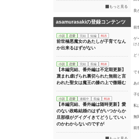
もっと見る
良
asamurasakiの登録コンテンツ
前
小説
恋愛
完結
短編
R15
ゲ
前世極悪魔女のあたしが子育てなん
け
か出来るはずがない
ど
小説
恋愛
完結
長編
R18
【本編完結、番外編は不定期更新】
で
蔑まれ虐げられ裏切られた無能と言
われた聖女は魔王の膝の上で微睡む
あ
子
小説
恋愛
連載中
長編
R18
【本編完結、番外編は随時更新】愛
私
のない政略結婚のはずがいつからか
無
旦那様がグイグイきてどうしていい
のかわからないのですが
前
もっと見る