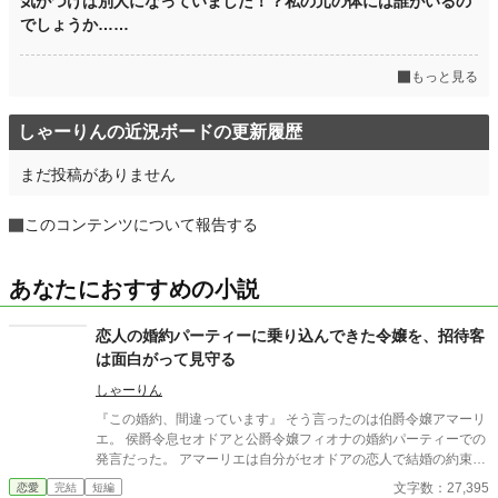
気がつけば別人になっていました！？私の元の体には誰がいるの
でしょうか……
もっと見る
しゃーりんの近況ボードの更新履歴
まだ投稿がありません
このコンテンツについて報告する
あなたにおすすめの小説
恋人の婚約パーティーに乗り込んできた令嬢を、招待客
は面白がって見守る
しゃーりん
『この婚約、間違っています』 そう言ったのは伯爵令嬢アマーリ
エ。 侯爵令息セオドアと公爵令嬢フィオナの婚約パーティーでの
発言だった。 アマーリエは自分がセオドアの恋人で結婚の約束を
していたことを告げる。 そして親友のフィオナもそのことを知っ
文字数：27,395
恋愛
完結
短編