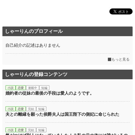
しゃーりんのプロフィール
自己紹介の記述はありません
もっと見る
しゃーりんの登録コンテンツ
小説
恋愛
連載中
短編
婚約者の従妹の最後の手段は愛人のようです。
小説
恋愛
完結
短編
夫との離縁を願った侯爵夫人は国王陛下の側妃に命じられた
小説
恋愛
完結
短編