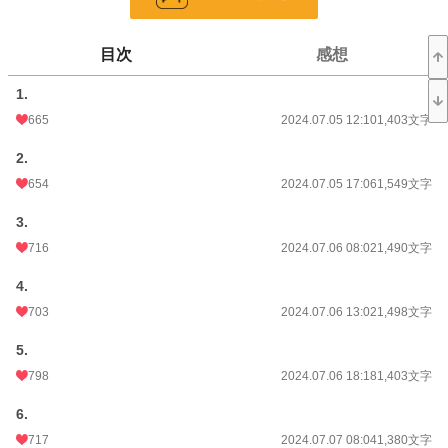
小説
14,379 位 / 229,023 件
恋愛
6,429 位 / 66,403 件
目次
感想
お気に入り
795
1.
24h.ポイント
63 pt
665
2024.07.05 12:10
1,403文字
文字数
29,902
2.
654
2024.07.05 17:06
1,549文字
更新日時
2024.07.13 17:36
初回公開日時
3.
2024.07.05 12:10
716
2024.07.06 08:02
1,490文字
初回完結日時
2024.07.13 17:36
4.
週間ポイント
643 pt (12,180 位)
703
2024.07.06 13:02
1,498文字
月間ポイント
3,245 pt (11,584 位)
5.
年間ポイント
31,598 pt (14,631 位)
798
2024.07.06 18:18
1,403文字
累計ポイント
362,100 pt (13,318 位)
6.
717
2024.07.07 08:04
1,380文字