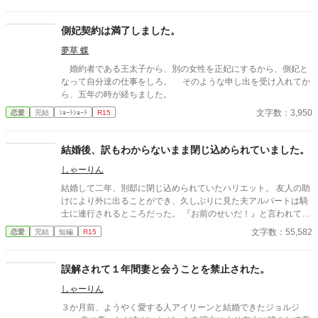
ていたという。 愛し合う恋人を引き離して結婚しても二人は幸せ
にはなれないとアマーリエは彼らの両親に訴え、周りからも賛同
する声が上がり始めた。 セオドアが選ぶのはアマーリエかフィオ
側妃契約は満了しました。
ナかというお話です。
夢草 蝶
婚約者である王太子から、別の女性を正妃にするから、側妃と
なって自分達の仕事をしろ。 そのような申し出を受け入れてか
ら、五年の時が経ちました。
文字数：3,950
恋愛
完結
ｼｮｰﾄｼｮｰﾄ
R15
結婚後、訳もわからないまま閉じ込められていました。
しゃーりん
結婚して二年、別邸に閉じ込められていたハリエット。 友人の助
けにより外に出ることができ、久しぶりに見た夫アルバートは騎
士に連行されるところだった。 『お前のせいだ！』と言われても
訳がわからなかった。 取り調べにより判明したのは、ハリエット
文字数：55,582
恋愛
完結
短編
R15
には恋人がいるのだとアルバートが信じていたこと。 彼にその嘘
を吹き込んだのは、二人いたというお話です。
誤解されて１年間妻と会うことを禁止された。
しゃーりん
３か月前、ようやく愛する人アイリーンと結婚できたジョルジ