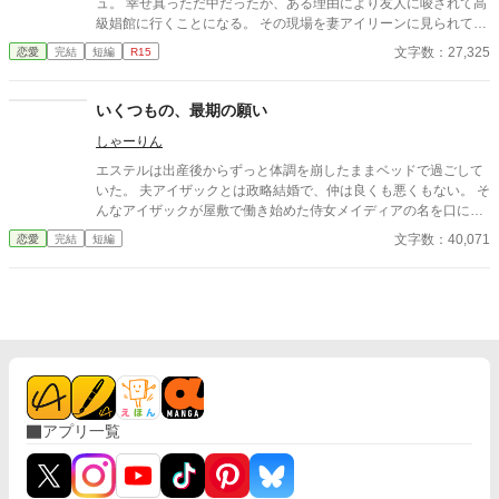
ュ。 幸せ真っただ中だったが、ある理由により友人に唆されて高
級娼館に行くことになる。 その現場を妻アイリーンに見られてい
ることを知らずに。 実家に帰ったまま戻ってこない妻を迎えに行
文字数：27,325
恋愛
完結
短編
R15
くと、会わせてもらえない。 やがて、娼館に行ったことがアイリ
ーンにバレていることを知った。 妻の家族には娼館に行った経緯
と理由を纏めてこいと言われ、それを見てアイリーンがどう判断
いくつもの、最期の願い
するかは１年後に決まると言われた。つまり１年間会えないとい
しゃーりん
うこと。 絶望しながらも思い出しながら経緯を書き記すと疑問点
が浮かぶ。 なんでこんなことになったのかと原因を調べていくう
エステルは出産後からずっと体調を崩したままベッドで過ごして
ちに自分たち夫婦に対する嫌がらせと離婚させることが目的だっ
いた。 夫アイザックとは政略結婚で、仲は良くも悪くもない。 そ
たとわかるお話です。
んなアイザックが屋敷で働き始めた侍女メイディアの名を口にし
て微笑んだ時、エステルは閃いた。 メイディアをアイザックの後
文字数：40,071
恋愛
完結
短編
妻にしよう、と。 死期の迫ったエステルの願いにアイザックたち
は応えるのか、なぜエステルが生前からそれを願ったかという理
由はエステルの実妹デボラに関係があるというお話です。
アプリ一覧