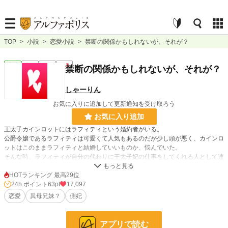
TOP
>
小説
>
恋愛小説
>
禁断の関係かもしれないが、それが？
恋愛
完結
短編
R15
禁断の関係かもしれないが、それが？
しゃーりん
お気に入りに追加して更新通知を受け取ろう
お気に入り追加
王太子カインロットにはラフィティという婚約者がいる。
公爵令嬢であるラフィティは可愛くて人気もあるのだが少し頭が悪く、カインロ
ットはこのままラフィティと結婚していいものか、悩んでいた。
そんな時、ラフィティが自分の代わりに王太子妃の仕事をしてくれる人として連
れて来たのが伯爵令嬢マリージュ。
カインロットはマリージュが自分の異母妹かもしれない令嬢だということを思い
HOTランキング 最高29位
出す。
24h.ポイント
63pt
17,097
しかも初恋の女の子でもあり、マリージュを手に入れたいと思ったカインロット
恋愛
異母兄妹？
側妃
は自分の欲望のためにラフィティの頼みを受け入れる。
兄妹かもしれないが子供を生ませなければ問題ないだろう？というお話です。
アプリで読む